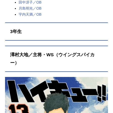
田中冴子／OB
月島明光／OB
宇内天満／OB
3年生
澤村大地／主将・WS（ウイングスパイカ
ー）