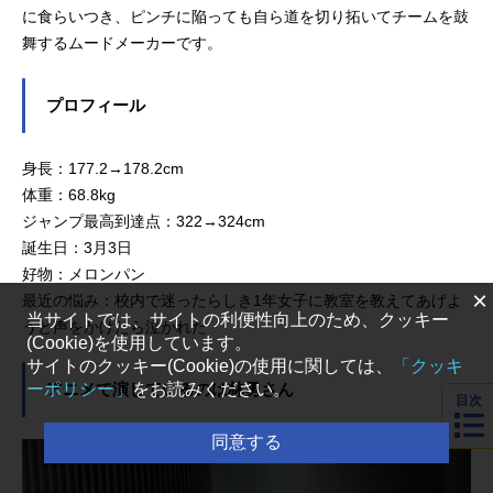
に食らいつき、ピンチに陥っても自ら道を切り拓いてチームを鼓
舞するムードメーカーです。
プロフィール
身長：177.2→178.2cm
体重：68.8kg
ジャンプ最高到達点：322→324cm
誕生日：3月3日
好物：メロンパン
×
最近の悩み：校内で迷ったらしき1年女子に教室を教えてあげよ
当サイトでは、サイトの利便性向上のため、クッキー
うと声をかけたら泣かれた
(Cookie)を使用しています。
サイトのクッキー(Cookie)の使用に関しては、
「クッキ
ーポリシー」
をお読みください。
アニメで演じているのは林勇さん
目次
同意する