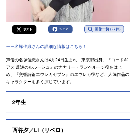
画像一覧 (27件)
シェア
ポスト
ーー名塚佳織さんの詳細な情報はこちら！
声優の名塚佳織さんは4月24日生まれ、東京都出身。『コードギ
アス 反逆のルルーシュ』のナナリー・ランペルージ役をはじ
め、『交響詩篇エウレカセブン』のエウレカ役など、人気作品の
キャラクターを多く演じています。
2年生
西谷夕／Li（リベロ）