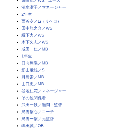
東峰旭／WS、エース
清水潔子／マネージャー
2年生
西谷夕／Li（リベロ）
田中龍之介／WS
縁下力／WS
木下久志／WS
成田一仁／MB
1年生
日向翔陽／MB
影山飛雄／S
月島蛍／MB
山口忠／MB
谷地仁花／マネージャー
その他関係者
武田一鉄／顧問・監督
烏養繋心／コーチ
烏養一繋／元監督
嶋田誠／OB