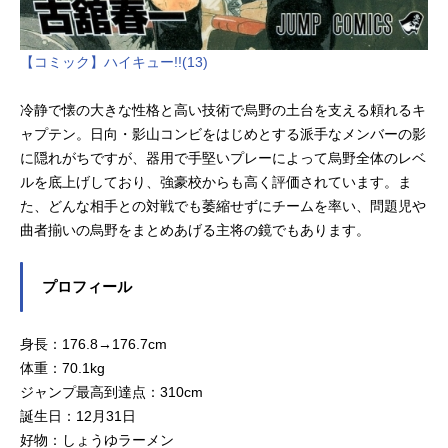
【コミック】ハイキュー!!(13)
冷静で懐の大きな性格と高い技術で烏野の土台を支える頼れるキ
ャプテン。日向・影山コンビをはじめとする派手なメンバーの影
に隠れがちですが、器用で手堅いプレーによって烏野全体のレベ
ルを底上げしており、強豪校からも高く評価されています。ま
た、どんな相手との対戦でも萎縮せずにチームを率い、問題児や
曲者揃いの烏野をまとめあげる主将の鏡でもあります。
プロフィール
身長：176.8→176.7cm
体重：70.1kg
ジャンプ最高到達点：310cm
誕生日：12月31日
好物：しょうゆラーメン