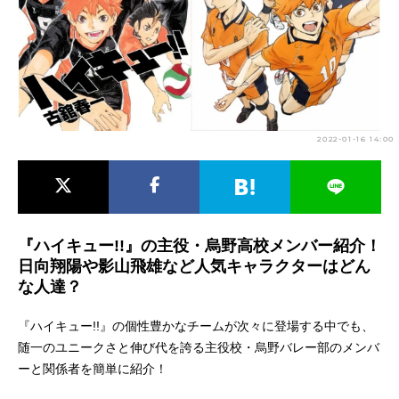
アニメ映画一覧
実写化映画一覧
今期アニメ曜日別一覧
春アニメ
夏アニメ
2022-01-16 14:00
秋アニメ
冬アニメ
男性声優/女性声優一覧
FOLLOW US
『ハイキュー!!』の主役・烏野高校メンバー紹介！
日向翔陽や影山飛雄など人気キャラクターはどん
な人達？
『ハイキュー!!』の個性豊かなチームが次々に登場する中でも、
随一のユニークさと伸び代を誇る主役校・烏野バレー部のメンバ
ーと関係者を簡単に紹介！