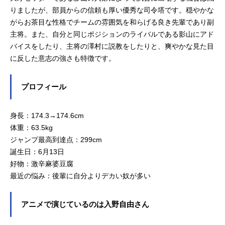
りましたが、部員からの信頼も厚い優秀な司令塔です。穏やかな
がらお茶目な性格でチームの雰囲気を和らげる良き先輩であり副
主将。また、自分と同じポジションのライバルである影山にアド
バイスをしたり、主将の澤村に説教をしたりと、爽やかな見た目
に反した意志の強さも特徴です。
プロフィール
身長：174.3→174.6cm
体重：63.5kg
ジャンプ最高到達点：299cm
誕生日：6月13日
好物：激辛麻婆豆腐
最近の悩み：後輩に自分よりデカい奴が多い
アニメで演じているのは入野自由さん