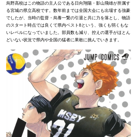
烏野高校はこの物語の主人公である日向翔陽・影山飛雄が所属す
る宮城の県立高校です。数年前までは全国大会にも出場する強豪
でしたが、当時の監督・烏養一繋の引退と共に力を落とし、物語
のスタート時点では良くて県内ベスト8という、強くも弱くもな
いレベルになっていました。部員数も減り、控えの選手がほとん
どいない状況で県内や全国の猛者に果敢に挑んでいきます。