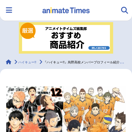
HOME
ランキング
アニメ
声優
ラジオ
みんなの声
グッズ
映画
animateTimes
ハイキュー!!
『ハイキュー!!』烏野高校メンバープロフィール紹介＆解説
マンガ・ラノベ
ゲーム・アプリ
音楽
コスプレ
2.5次元
配信・Vtuber
トレンド
無料マンガ
最新記事一覧
アニメ記事一覧
声優記事一覧