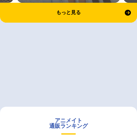
もっと見る
アニメイト
通販ランキング