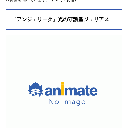
『アンジェリーク』光の守護聖ジュリアス