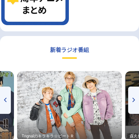
新着ラジオ番組
Trignalのキラキラ☆ビートＲ
森久