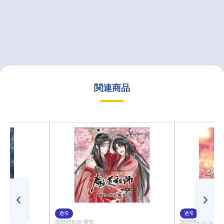
関連商品
通常
通常
2025/05/20 発売
2025/09/26 発売