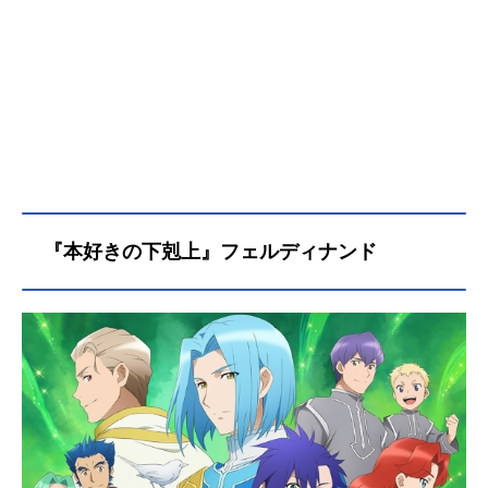
『本好きの下剋上』フェルディナンド