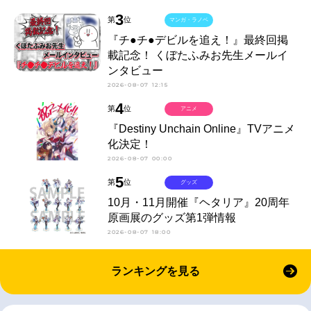
3
第
位
マンガ・ラノベ
『チ●チ●デビルを追え！』最終回掲
載記念！ くぼたふみお先生メールイ
ンタビュー
2026-08-07 12:15
4
第
位
アニメ
『Destiny Unchain Online』TVアニメ
化決定！
2026-08-07 00:00
5
第
位
グッズ
10月・11月開催『ヘタリア』20周年
原画展のグッズ第1弾情報
2026-08-07 18:00
ランキングを見る