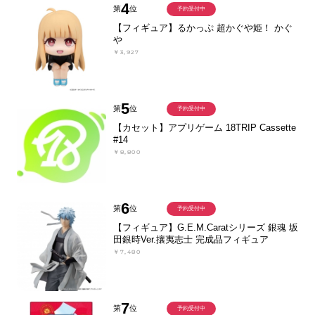
4
第
位
予約受付中
【フィギュア】るかっぷ 超かぐや姫！ かぐ
や
￥3,927
5
第
位
予約受付中
【カセット】アプリゲーム 18TRIP Cassette
#14
￥8,800
6
第
位
予約受付中
【フィギュア】G.E.M.Caratシリーズ 銀魂 坂
田銀時Ver.攘夷志士 完成品フィギュア
￥7,480
7
第
位
予約受付中