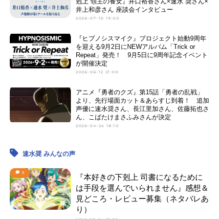
剋上 領主の養女』井口裕香さん×速水 奨さん×
井上和彦さん 座談会インタビュー
2026-07-10 19:00
『ヒプノシスマイク』プロジェクト始動9周年
を迎える9月2日にNEWアルバム「Trick or
Repeat」発売！ 9月5日に9周年記念イベント
が開催決定
2026-06-12 21:00
アニメ『勇者のクズ』第15話「勇者の乱戦」
より、先行場面カット＆あらすじ到着！ 追加
声優に速水奨さん、長江里加さん、佐藤拓也さ
ん、こばたけまさふみさんが決定
2026-04-24 18:10
速水奨 みんなの声
9
『本好きの下剋上 司書になるために
は手段を選んでいられません』感想＆
見どころ・レビュー募集（ネタバレあ
り）