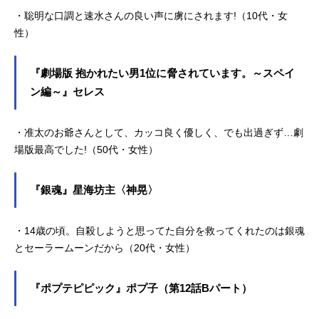
・聡明な口調と速水さんの良い声に虜にされます!（10代・女
性）
『劇場版 抱かれたい男1位に脅されています。～スペイ
ン編～』セレス
・准太のお爺さんとして、カッコ良く優しく、でも出過ぎず…劇
場版最高でした!（50代・女性）
『銀魂』星海坊主〈神晃〉
・14歳の頃。自殺しようと思ってた自分を救ってくれたのは銀魂
とセーラームーンだから（20代・女性）
『ポプテピピック』ポプ子（第12話Bパート）