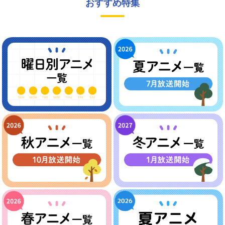
おすすめ特集