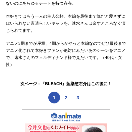
ないのにあらゆるチートを持つ存在。
本好きではもう一人の主人公枠。本編を最後まで読むと愛さずに
はいられない素晴らしいキャラを、速水さんは余すところなく演
じられてます。
アニメ3期までが序章、4期からがやっと本編なのでぜひ最後まで
アニメ化されて本好きファンが絶対にみたいあのシーンをアニメ
で、速水さんのフェルディナンド様で見たいです。（40代・女
性）
次ページ：『BLEACH』藍染惣右介はこの後に！
1
2
3