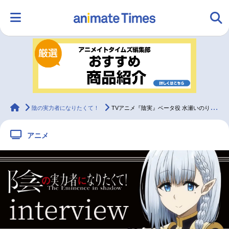
HOME
ランキング
アニメ
声優
ラジオ
みんなの声
グッズ
映画
animateTimes
陰の実力者になりたくて！
TVアニメ『陰実』ベータ役 水瀬いのりインタビュー【連載05】
アニメ
マンガ・ラノベ
ゲーム・アプリ
音楽
コスプレ
2.5次元
配信・Vtuber
トレンド
無料マンガ
最新記事一覧
アニメ記事一覧
声優記事一覧