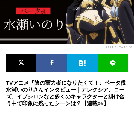
アニメ映画一覧
実写化映画一覧
今期アニメ曜日別一覧
春アニメ
夏アニメ
2023-01-24 18:00
秋アニメ
冬アニメ
男性声優/女性声優一覧
FOLLOW US
TVアニメ『陰の実力者になりたくて！』ベータ役
水瀬いのりさんインタビュー｜アレクシア、ロー
ズ、イプシロンなど多くのキャラクターと掛け合
う中で印象に残ったシーンは？【連載05】