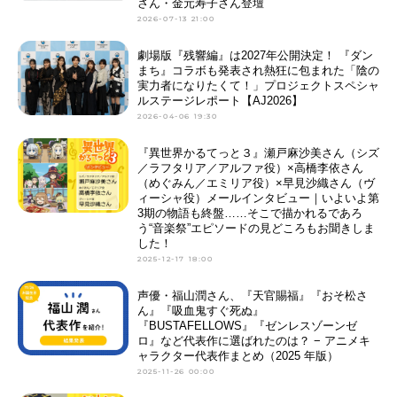
さん・金元寿子さん登壇
2026-07-13 21:00
劇場版『残響編』は2027年公開決定！ 『ダン
まち』コラボも発表され熱狂に包まれた「陰の
実力者になりたくて！」プロジェクトスペシャ
ルステージレポート【AJ2026】
2026-04-06 19:30
『異世界かるてっと３』瀬戸麻沙美さん（シズ
／ラフタリア／アルファ役）×高橋李依さん
（めぐみん／エミリア役）×早見沙織さん（ヴ
ィーシャ役）メールインタビュー｜いよいよ第
3期の物語も終盤……そこで描かれるであろ
う“音楽祭”エピソードの見どころもお聞きしま
した！
2025-12-17 18:00
声優・福山潤さん、『天官賜福』『おそ松さ
ん』『吸血鬼すぐ死ぬ』
『BUSTAFELLOWS』『ゼンレスゾーンゼ
ロ』など代表作に選ばれたのは？ − アニメキ
ャラクター代表作まとめ（2025 年版）
2025-11-26 00:00