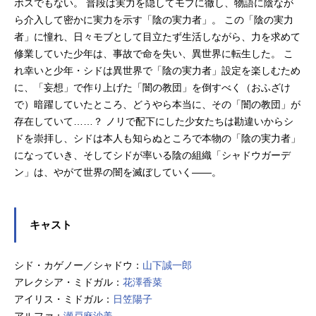
ボスでもない。 普段は実力を隠してモブに徹し、物語に陰なが
ら介入して密かに実力を示す「陰の実力者」。 この「陰の実力
者」に憧れ、日々モブとして目立たず生活しながら、力を求めて
修業していた少年は、事故で命を失い、異世界に転生した。 こ
れ幸いと少年・シドは異世界で「陰の実力者」設定を楽しむため
に、「妄想」で作り上げた「闇の教団」を倒すべく（おふざけ
で）暗躍していたところ、どうやら本当に、その「闇の教団」が
存在していて……？ ノリで配下にした少女たちは勘違いからシ
ドを崇拝し、シドは本人も知らぬところで本物の「陰の実力者」
になっていき、そしてシドが率いる陰の組織「シャドウガーデ
ン」は、やがて世界の闇を滅ぼしていく――。
キャスト
シド・カゲノー／シャドウ：
山下誠一郎
アレクシア・ミドガル：
花澤香菜
アイリス・ミドガル：
日笠陽子
アルファ：
瀬戸麻沙美