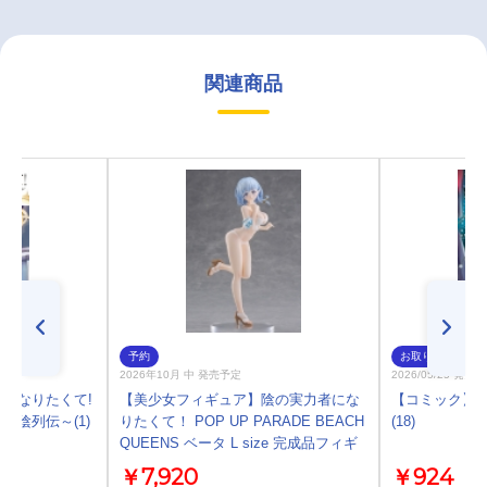
関連商品
予約
お取り寄せ
2026年10月 中 発売予定
2026/05/25 発売
になりたくて!
【美少女フィギュア】陰の実力者にな
【コミック】陰
七陰列伝～(1)
りたくて！ POP UP PARADE BEACH
(18)
QUEENS ベータ L size 完成品フィギ
ュア
￥7,920
￥924