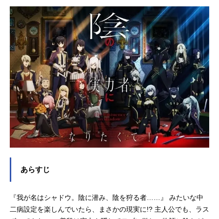
あらすじ
『我が名はシャドウ。陰に潜み、陰を狩る者……』 みたいな中
二病設定を楽しんでいたら、まさかの現実に!? 主人公でも、ラス