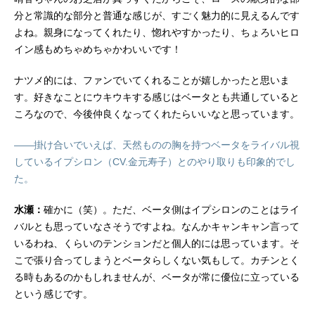
分と常識的な部分と普通な感じが、すごく魅力的に見えるんです
よね。親身になってくれたり、惚れやすかったり、ちょろいヒロ
イン感もめちゃめちゃかわいいです！
ナツメ的には、ファンでいてくれることが嬉しかったと思いま
す。好きなことにウキウキする感じはベータとも共通していると
ころなので、今後仲良くなってくれたらいいなと思っています。
――掛け合いでいえば、天然ものの胸を持つベータをライバル視
しているイプシロン（CV.金元寿子）とのやり取りも印象的でし
た。
水瀬：
確かに（笑）。ただ、ベータ側はイプシロンのことはライ
バルとも思っていなさそうですよね。なんかキャンキャン言って
いるわね、くらいのテンションだと個人的には思っています。そ
こで張り合ってしまうとベータらしくない気もして。カチンとく
る時もあるのかもしれませんが、ベータが常に優位に立っている
という感じです。