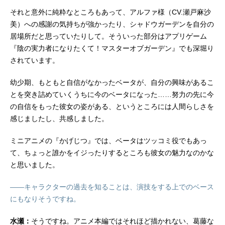
それと意外に純粋なところもあって、アルファ様（CV.瀬戸麻沙
美）への感謝の気持ちが強かったり、シャドウガーデンを自分の
居場所だと思っていたりして。そういった部分はアプリゲーム
『陰の実力者になりたくて！マスターオブガーデン』でも深堀り
されています。
幼少期、もともと自信がなかったベータが、自分の興味があるこ
とを突き詰めていくうちに今のベータになった……努力の先に今
の自信をもった彼女の姿がある、というところには人間らしさを
感じましたし、共感しました。
ミニアニメの『かげじつ』では、ベータはツッコミ役でもあっ
て、ちょっと誰かをイジったりするところも彼女の魅力なのかな
と思いました。
――キャラクターの過去を知ることは、演技をする上でのベース
にもなりそうですね。
水瀬：
そうですね。アニメ本編ではそれほど描かれない、葛藤な