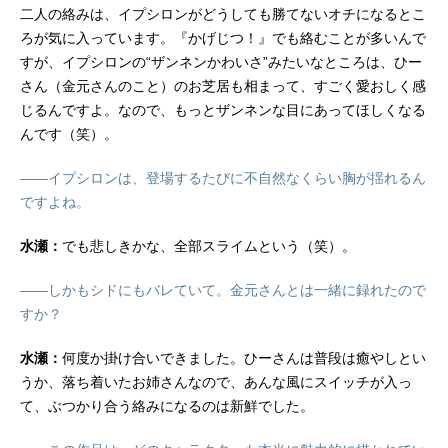
二人の絡みは、イプシロンがどうしても勝てないオチになるとこ
ろが気に入っています。『かげじつ！』でも絡むことが多いんで
すが、イプシロンの“ザンネンかわいさ”みたいなところは、ひー
さん（金元さんのこと）のお芝居も相まって、すごく愛おしく感
じるんですよ。なので、もっとザンネンな目にあってほしくなる
んです（笑）。
――イプシロンは、登場するたびに不自然なくらい胸が揺れるん
ですよね。
水瀬：
でも悲しきかな、全部スライムという（笑）。
――しかもシドにもバレていて。金元さんとは一緒に録れたので
すか？
水瀬：
何度か掛け合いできました。ひーさんは普段は癒やしとい
うか、落ち着いたお姉さんなので、あんな風にスイッチが入っ
て、ぶつかり合う絡みになるのは新鮮でした。