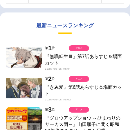
最新ニュースランキング
1
第
位
アニメ
『無職転生Ⅲ』第7話あらすじ＆場面
カット
2026-08-05 19:01
2
第
位
アニメ
『きみ愛』第6話あらすじ＆場面カッ
ト
2026-08-05 18:02
3
第
位
アニメ
『グロウアップショウ ～ひまわりの
サーカス団～』山田順子に聞く昭和