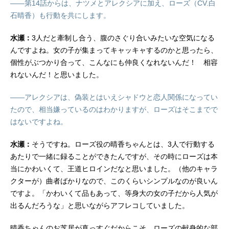
――第14話からは、ナツメとアレクシアに加え、ローズ（CV.白
石晴香）も行動を共にします。
水瀬：
3人だと牽制し合う、腹のさぐり合いみたいな空気になる
んですよね。女の子が集まってキャッキャするのかと思ったら、
個性がぶつかり合って、こんなにも仲良くなれないんだ！ 相容
れないんだ！と思いました。
――アレクシアは、偽装とはいえシャドウと恋人関係になってい
たので、相当嫌っているのはわかりますが、ローズはそこまでで
はないですよね。
水瀬：
そうですね。ローズ役の晴香ちゃんとは、3人で行動する
あたりで一緒に録ることができたんですが、その時にローズは本
当にかわいくて、王道ヒロインだなと思いました。（他のキャラ
クターが）曲者ばかりなので、このくらいシンプルなのが良いん
ですよ。「かわいくて品もあって、等身大の女の子だから人気が
出るんだろうな」と思いながらアフレコしていました。
晴香ちゃんのお芝居が真っすぐだからこそ、ローズの献身的な部