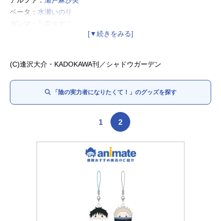
ベータ：
水瀬いのり
ガンマ：
三森すずこ
デルタ：
ファイルーズあい
イプシロン：
金元寿子
ゼータ：
朝井彩加
(C)逢沢大介・KADOKAWA刊／シャドウガーデン
イータ：
近藤玲奈
クレア・カゲノー：
日高里菜
「陰の実力者になりたくて！」のグッズを探す
ローズ・オリアナ：
白石晴香
シェリー・バーネット：
会沢紗弥
ヒョロ・ガリ：
松岡禎丞
1
2
ジャガ・イモ：
松重慎