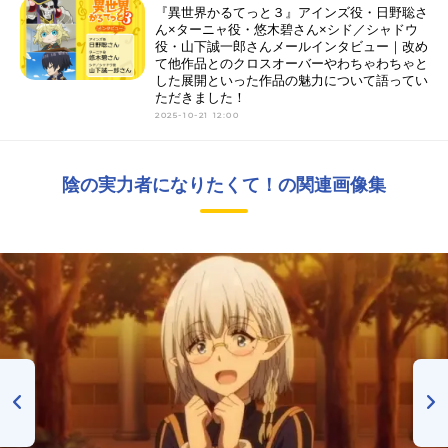
『異世界かるてっと３』アインズ役・日野聡さ
ん×ターニャ役・悠木碧さん×シド／シャドウ
役・山下誠一郎さんメールインタビュー｜改め
て他作品とのクロスオーバーやわちゃわちゃと
した展開といった作品の魅力について語ってい
ただきました！
2025-10-21 12:00
陰の実力者になりたくて！の関連画像集