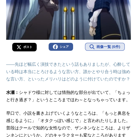
画像一覧 (6件)
シェア
ポスト
――先ほど幅広く演技できたという話もありましたが、心酔して
いる時は本当にとろけるような言い方、誰かとやり合う時は強め
な言い方、といったメリハリはどのように付けていたのですか？
水瀬：
シャドウ様に対しては情熱的な部分が出ていて、「ちょっ
と行き過ぎ？」というところまでほわ～となっちゃっています。
早口で、小説を書き上げていくようなところは、「もっと鼻息を
感じるように」「オタクっぽい感じで」と言われたりしました。
普段はクールで知的な女性なので、ザンネンなところは、よりザ
ンネンにというか。どのキャラクターも変なところがあります