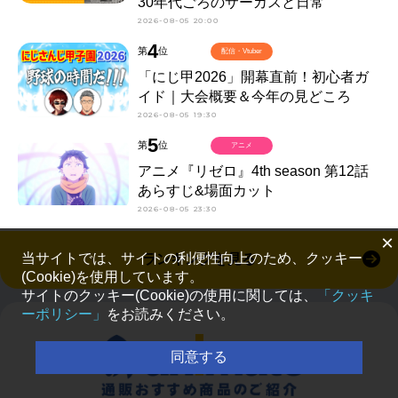
30年代ごろのサーカスと日常
2026-08-05 20:00
4
第
位
配信・Vtuber
「にじ甲2026」開幕直前！初心者ガ
イド｜大会概要＆今年の見どころ
2026-08-05 19:30
5
第
位
アニメ
アニメ『リゼロ』4th season 第12話
あらすじ&場面カット
2026-08-05 23:30
×
当サイトでは、サイトの利便性向上のため、クッキー
ランキングを見る
(Cookie)を使用しています。
サイトのクッキー(Cookie)の使用に関しては、
「クッキ
ーポリシー」
をお読みください。
同意する