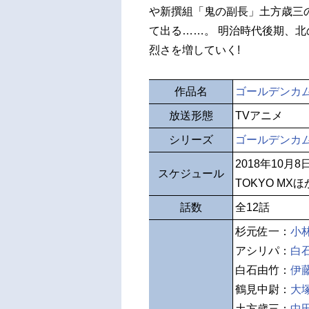
や新撰組「鬼の副長」土方歳三
て出る……。 明治時代後期、
烈さを増していく!
作品名
ゴールデンカム
放送形態
TVアニメ
シリーズ
ゴールデンカ
2018年10月
スケジュール
TOKYO MXほ
話数
全12話
杉元佐一：
小
アシリパ：
白
白石由竹：
伊
鶴見中尉：
大
土方歳三：
中