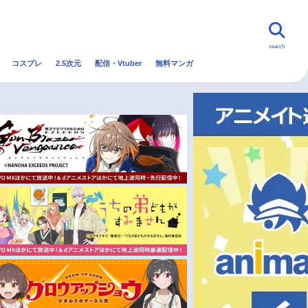
search
コスプレ
2.5次元
配信・Vtuber
無料マンガ
んなの声
グッズ
映画
・Vtuber
トレンド
無料マンガ
秋アニメ
冬アニメ