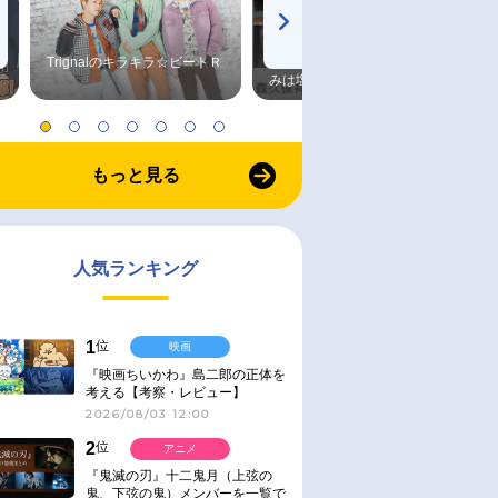
Trignalのキラキラ☆ビートＲ
森久保祥太郎×浪川大輔 つま
みは塩だけ
もっと見る
人気ランキング
1
位
映画
『映画ちいかわ』島二郎の正体を
考える【考察・レビュー】
2026/08/03 12:00
2
位
アニメ
『鬼滅の刃』十二鬼月（上弦の
鬼、下弦の鬼）メンバーを一覧で