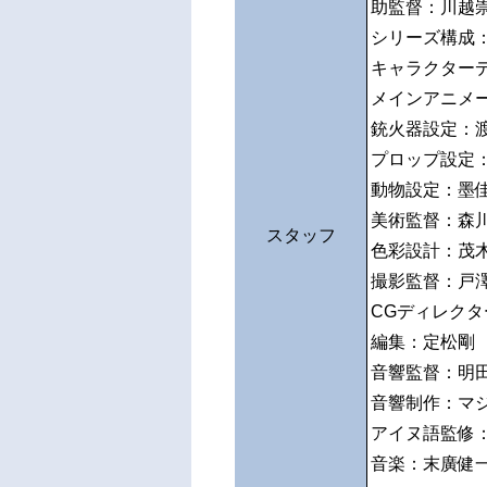
助監督：川越
シリーズ構成
キャラクター
メインアニメ
銃火器設定：
プロップ設定
動物設定：墨
美術監督：森
スタッフ
色彩設計：茂
撮影監督：戸
CGディレク
編集：定松剛
音響監督：明
音響制作：マ
アイヌ語監修
音楽：末廣健