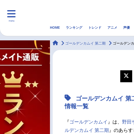
menu
HOME
ランキング
トレンド
アニメ
声優
HOME
ランキング
アニ
animateTimes
ゴールデンカムイ 第二期
ゴールデンカ
マンガ・ラノベ
ゲーム・アプリ
音楽
最新記事一覧
アニメ記事一覧
ゴールデンカムイ 第
声優記事一覧
情報一覧
『
ゴールデンカムイ
』は、
野田
ルデンカムイ 第二期
』のあらす