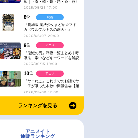
め｜〈秦・韓・魏・趙・斉・燕〉
2025/08/21 17:00
8
位
映画
『劇場版 魔法少女まどか☆マギ
カ〈ワルプルギスの廻天〉』
IMAX同時公開決定
2026/08/07 20:00
9
位
アニメ
『鬼滅の刃』呼吸一覧まとめ｜呼
吸法、常中などキーワードを解説
2023/06/15 19:00
10
位
アニメ
『ヤニねこ』これまでのお話でヤ
ニ子が吸った本数中間報告会【第
6話レビュー】
2026/08/08 12:00
ランキングを見る
アニメイト
通販ランキング