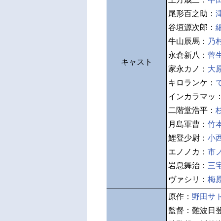
尾形百之助：
谷垣源次郎：
牛山辰馬：
乃
永倉新八：
菅
キャスト
家永カノ：
大
キロランケ：
インカラマッ
二階堂浩平：
月島軍曹：
竹
鯉登少尉：
小
エノノカ：
市
岩息舞治：
三
ヴァシリ：
梅
原作：
野田サ
監督：難波日