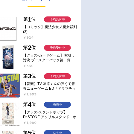
1
第
位
予約受付中
【コミック】魔法少女ノ魔女裁判
(2)
￥924
2
第
位
予約受付中
【グッズ-カードゲーム】鳴潮 ：
対決 ブースターパック第一弾
【ポイント2倍】
￥440
3
第
位
予約受付中
【音楽】TV 灰原くんの強くて青
春ニューゲーム ED「ドラマチッ
ク逃避行」収録シングル AIM
￥1,999
STAR/愛美【通常盤】
4
第
位
発売中
【グッズ-スタンドポップ】
Dr.STONE アクリルスタンド ホ
ワイマンといっしょver. スタン
￥1,980
リー・スナイダー
5
第
位
発売中