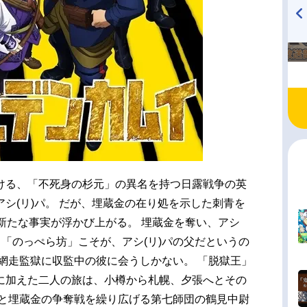
TVアニメ『戦隊大失格』
ハイキュー!! 烏野高校放送部!
radio 大直会 2nd season
ける、「不死身の杉元」の異名を持つ日露戦争の英
シ(リ)パ。 だが、埋蔵金の在り処を示した刺青を
新たな事実が浮かび上がる。 埋蔵金を奪い、アシ
る「のっぺら坊」こそが、アシ(リ)パの父だというの
網走監獄に収監中の彼に会うしかない。 「脱獄王」
に加えた二人の旅は、小樽から札幌、夕張へとその
らと埋蔵金の争奪戦を繰り広げる第七師団の鶴見中尉