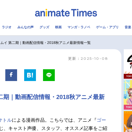
ラジオ
みんなの声
グッズ
映画
マンガ・ラノベ
ゲーム・アプリ
音楽
メ
声優
ラジオ
み
ムイ 第二期｜動画配信情報・2018秋アニメ最新情報一覧
更新：2025-10-08
コスプレ
2.5次元
配信
アニメ映画一覧
今期アニメ曜日別一覧
実写化映画一覧
春アニメ
二期｜動画配信情報・2018秋アニメ最新
男性声優/女性声優一覧
夏アニメ
FOLLOW US
サトル
による漫画作品。こちらでは、アニメ『
ゴー
じ、キャスト声優、スタッフ、オススメ記事をご紹