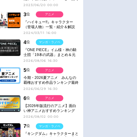
紹介＆解説（登場鬼の情報まと
2023/06/20 00:00
め）
3
位
アニメ
『ハイキュー!!』キャラクター
（登場人物）一覧・紹介＆解説
2024/03/11 16:00
4
位
マンガ・ラノベ
『ONE PIECE』イム様・神の騎
士団「19本の武器」まとめ＆元
ネタ
2026/08/06 16:30
5
位
アニメ
今期・2026夏アニメ みんなの
覇権おすすめ作品ランキング最終
結果発表！
2026/06/29 16:30
6
位
アニメ
【2026年版流行のアニメ】面白
い神アニメおすすめランキング
【名作・話題作】｜ジャンル別人
2026/08/02 00:00
気作品をピックアップ
7
位
マンガ・ラノベ
『キングダム』キャラクターまと