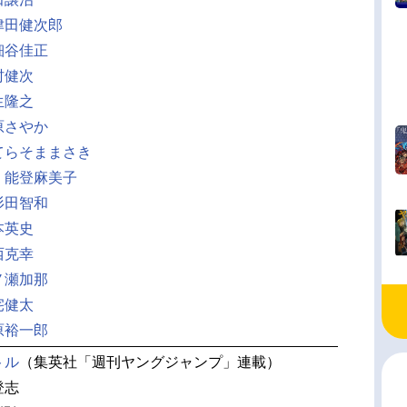
津田健次郎
細谷佳正
村健次
生隆之
原さやか
てらそままさき
：
能登麻美子
杉田智和
本英史
西克幸
ノ瀬加那
宅健太
原裕一郎
トル
（集英社「週刊ヤングジャンプ」連載）
登志