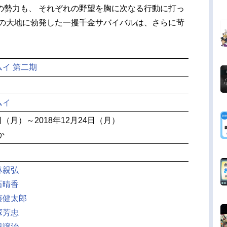
の勢力も、 それぞれの野望を胸に次なる行動に打っ
北の大地に勃発した一攫千金サバイバルは、さらに苛
イ 第二期
ムイ
8日（月）～2018年12月24日（月）
か
林親弘
石晴香
藤健太郎
塚芳忠
田譲治