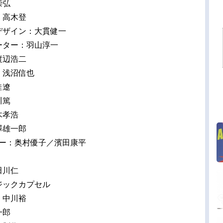
崇弘
：高木登
デザイン：大貫健一
ーター：羽山淳一
渡辺浩二
：浅沼信也
佳遼
川篤
木孝浩
澤雄一郎
ター：奥村優子／濱田康平
田川仁
ジックカプセル
：中川裕
一郎