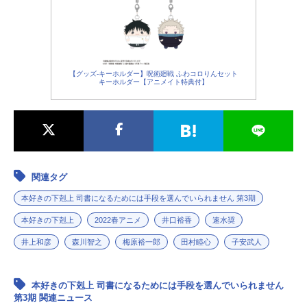
キービジュアル画像や出演するキャ
スト声優情報などをまとめて「2026
夏アニメ新番組一覧」をお届けしま
す！2026秋アニメ＞＞＜＜2026春ア
ニメ男性・あ行青山穣（あおやま...
【グッズ-キーホルダー】呪術廻戦 ふわコロりんセット
キーホルダー【アニメイト特典付】
関連タグ
本好きの下剋上 司書になるためには手段を選んでいられません 第3期
本好きの下剋上
2022春アニメ
井口裕香
速水奨
井上和彦
森川智之
梅原裕一郎
田村睦心
子安武人
本好きの下剋上 司書になるためには手段を選んでいられません
第3期 関連ニュース