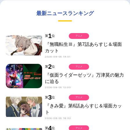
最新ニュースランキング
1
第
位
アニメ
『無職転生Ⅲ』第7話あらすじ＆場面
カット
2026-08-05 19:01
2
第
位
アニメ
『仮面ライダーゼッツ』万津莫の魅力
に迫る
2026-08-05 12:00
3
第
位
アニメ
『きみ愛』第6話あらすじ＆場面カッ
ト
2026-08-05 18:02
4
第
位
アニメ