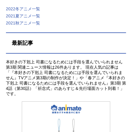
いるわけではありません。タイトル
が、来期アニメのどの新番組に出演
2022冬アニメ一覧
のリンクはサイト内の作品ページに
されるひと目で分かります！ぜひご
2021夏アニメ一覧
飛びます。あなたのオススメの「202
活用してください！2022年06月15日
2021秋アニメ一覧
6夏アニメ」募集中！アンケート実施
更新※データは、編集部調べです。
中2026夏アニメのあなたのオススメ
また、情報は記事公開時点のものに
の作品募集中です。観たいと思って
なります。すべての情報を網羅して
最新記事
いる注目の作品を教えてください。
いるわけではありません。タイトル
もっとも、注目している作品には、
のリンクはサイト内の作品ページに
あなたの推しのコメントもお待ちし
飛びます。あなたのオススメの「202
本好きの下剋上 司書になるためには手段を選んでいられません
ております。2026夏アニメのオスス
6夏アニメ」募集中！アンケート実施
第3期 関連ニュース情報は26件あります。 現在人気の記事は
メ【投票する】関連記事2026夏アニ
中2026夏アニメのあなたのオススメ
「『本好きの下剋上 司書になるためには手段を選んでいられま
メ「2026夏アニメ」が7月より放送
の作品募集中です。観たいと思って
せん』TVアニメ第3期の制作が決定！」や「春アニメ『本好きの
開始。人気作の続編や期待のオリジ
いる注目の作品を教えてください。
下剋上 司書になるためには手段を選んでいられません』第3期 第
ナル作品まで勢揃い！新作アニメの
もっとも、注目している作品には、
4話（第30話）「祈念式」のあらすじ＆先行場面カット到着！」
です。
キービジュアル画像や出演するキャ
あなたの推しのコメントもお待ちし
スト声優情報などをまとめて「2026
ております。2026夏アニメのオスス
夏アニメ新番組一覧」をお届けしま
メ【投票する】関連記事2026夏アニ
す！2026秋アニメ＞＞＜＜2026春ア
メ「2026夏アニメ」が7月より放送
ニメ男性・あ行青山穣（あおやま...
開始。人気作の続編や期待のオリジ
ナル作品まで勢揃い！新作アニメの