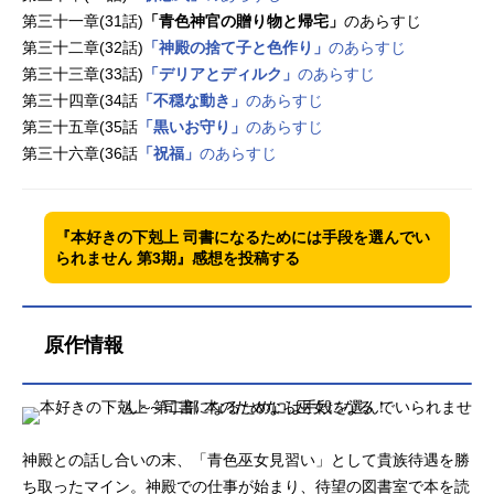
第三十一章(31話)
「青色神官の贈り物と帰宅」
のあらすじ
第三十二章(32話)
「神殿の捨て子と色作り」
のあらすじ
第三十三章(33話)
「デリアとディルク」
のあらすじ
第三十四章(34話
「不穏な動き」
のあらすじ
第三十五章(35話
「黒いお守り」
のあらすじ
第三十六章(36話
「祝福」
のあらすじ
『本好きの下剋上 司書になるためには手段を選んでい
られません 第3期』感想を投稿する
原作情報
神殿との話し合いの末、「青色巫女見習い」として貴族待遇を勝
ち取ったマイン。神殿での仕事が始まり、待望の図書室で本を読