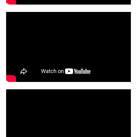
のか！？ そして、マインは本を作
ディルクを育てることに。側仕え見
口裕香フェルディナンド：速水奨ジ
ることができるのか！？作品名本好
習いのデリアはディルクを家族同然
ルヴェスター：井上和彦フロレンツ
き...
に可愛がるようになる。守りたいも
ィア：高山みなみヴィルフリート：
のが増える中、マインを狙う魔の手
寺崎裕香カルステッド：森川智之エ
はすぐ近くまで迫っていた。マイン
ルヴィーラ：井上喜久子ダームエ
はどうなってしまうのか！？作品名
ル：梅原裕一郎ブリギッテ：瀬戸麻
本好きの下剋上司書になるためには
沙美アンゲリカ：東山奈央ベンノ：
手段を選んでいられません第3期放
子安武人マルク：前野智昭ルッツ：
送...
田村睦心フラン：狩野翔ギル：三瓶
由布子ヴィルマ：安野希世乃トゥー
リ：中島愛ギュンター：小山剛志エ
ーファ：折笠富美子スタッフ原作：
香月美夜『本好きの下剋上～司書に
なる...