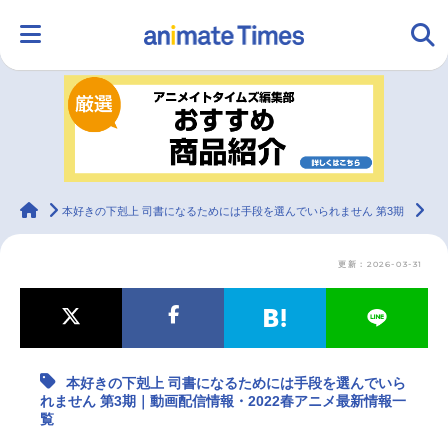
HOME
ランキング
アニメ
声優
ラジオ
みんなの声
グッズ
映画
animateTimes
本好きの下剋上 司書になるためには手段を選んでいられません 第3期
本
更新：2026-03-31
マンガ・ラノベ
ゲーム・アプリ
音楽
コスプレ
2.5次元
配信・Vtuber
トレンド
無料マンガ
本好きの下剋上 司書になるためには手段を選んでいら
最新記事一覧
れません 第3期｜動画配信情報・2022春アニメ最新情報一
覧
アニメ記事一覧
声優記事一覧