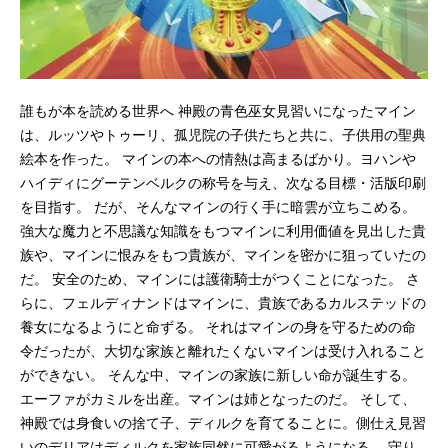
誰もが本を読める世界へ 神殿の青色巫女見習いになったマイン
は、ルッツやトゥーリ、孤児院の子供たちと共に、子供用の聖典
絵本を作った。 マインの本への情熱は高まるばかり。ヨハンや
ハイディにグーテンベルクの称号を与え、次なる目標・活版印刷
を目指す。 だが、そんなマインの行く手に暗雲が立ちこめる。
強大な魔力と不思議な知識をもつマインに利用価値を見出した貴
族や、マインに恨みをもつ貴族が、マインを密かに狙っていたの
だ。 安全のため、マインには護衛騎士がつくことになった。 さ
らに、フェルディナンドはマインに、貴族であるカルステッドの
養女になるようにと命ずる。 それはマインの身を守るための命
令だったが、大切な家族と離れたくないマインは受け入れること
ができない。 そんな中、マインの家族に新しい命が誕生する。
エーファがカミルを出産。マインは姉となったのだ。 そして、
神殿では身食いの捨て子、ディルクを育てることに。側仕え見習
いのデリアはディルクを家族同然に可愛がるようになる。 守り