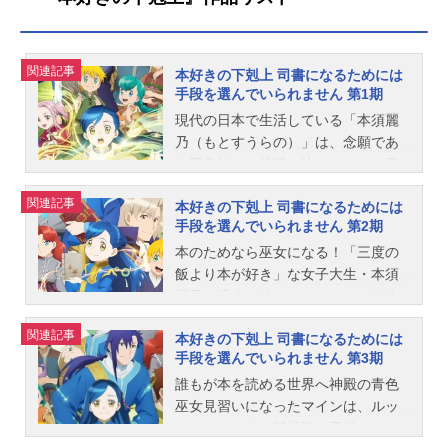
関連記事
本好きの下剋上 司書になるためには
手段を選んでいられません 第1期
現代の日本で生活している「本須麗
乃（もとすうらの）」は、念願であ
る図書館への就職が決まったその日
に亡くなってしまう。もっと多くの
関連記事
本好きの下剋上 司書になるためには
本が読みたかった、そんな未練を抱
手段を選んでいられません 第2期
いたままの彼女は気が付くと異世界
の幼女マインとしての身体を持って
本のためなら巫女になる！「三度の
意識を取り戻した。物語の舞台とな
飯より本が好き」な女子大生・本須
るのは魔法の力を持つ貴族たちに支
麗乃が兵士の娘・マインとして転生
配された中世のような異世界の都市
した世界には、本がなかった。平民
関連記事
本好きの下剋上 司書になるためには
エーレンフェスト。厳格な身分制度
は識字率が低く、羊皮紙で作る本は
手段を選んでいられません 第3期
の中、現代日本の知識を持つ少女マ
高価でお貴族様のもの。そこでマイ
インが、本を手に入れるために奮闘
ンは決意する。「本がなければ作れ
誰もが本を読める世界へ神殿の青色
する。作品名本好きの下剋上司書に
ばいい！」試行錯誤の末、商人のベ
巫女見習いになったマインは、ルッ
なるためには手段を選んでいられま
ンノと出会い、商人見習いになるた
ツやトゥーリ、孤児院の子供たちと