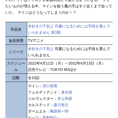
たいものが増える中、マインを狙う魔の手はすぐ近くまで迫って
いた。 マインはどうなってしまうのか！？
本好きの下剋上 司書になるためには手段を選んで
作品名
いられません 第3期
放送形態
TVアニメ
本好きの下剋上
司書になるためには手段を選んで
シリーズ
いられません
スケジュー
2022年4月11日（月）～2022年6月13日（月）
ル
読売テレビ・TOKYO MXほか
話数
全10話
マイン：
井口裕香
フェルディナンド：
速水奨
ジルヴェスター：
井上和彦
カルステッド：
森川智之
ダームエル：
梅原裕一郎
ルッツ：
田村睦心