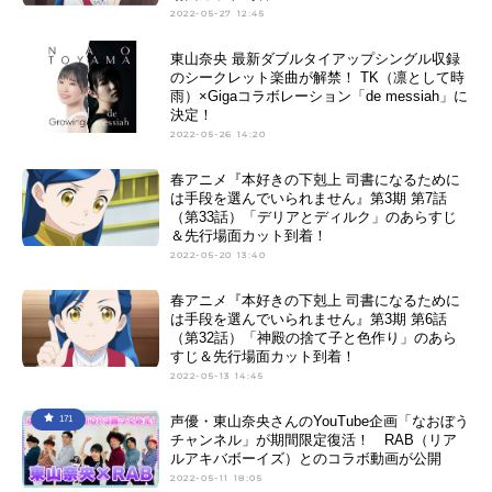
2022-05-27 12:45
東山奈央 最新ダブルタイアップシングル収録
のシークレット楽曲が解禁！ TK（凛として時
雨）×Gigaコラボレーション「de messiah」に
決定！
2022-05-26 14:20
春アニメ『本好きの下剋上 司書になるために
は手段を選んでいられません』第3期 第7話
（第33話）「デリアとディルク」のあらすじ
＆先行場面カット到着！
2022-05-20 13:40
春アニメ『本好きの下剋上 司書になるために
は手段を選んでいられません』第3期 第6話
（第32話）「神殿の捨て子と色作り」のあら
すじ＆先行場面カット到着！
2022-05-13 14:45
声優・東山奈央さんのYouTube企画「なおぼう
171
チャンネル」が期間限定復活！ RAB（リア
ルアキバボーイズ）とのコラボ動画が公開
2022-05-11 18:05