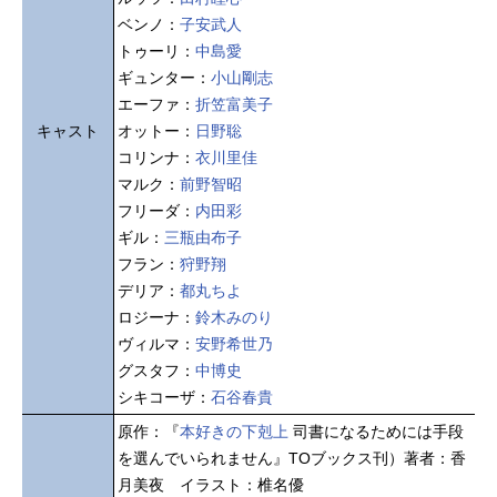
ベンノ：
子安武人
トゥーリ：
中島愛
ギュンター：
小山剛志
エーファ：
折笠富美子
キャスト
オットー：
日野聡
コリンナ：
衣川里佳
マルク：
前野智昭
フリーダ：
内田彩
ギル：
三瓶由布子
フラン：
狩野翔
デリア：
都丸ちよ
ロジーナ：
鈴木みのり
ヴィルマ：
安野希世乃
グスタフ：
中博史
シキコーザ：
石谷春貴
原作：『
本好きの下剋上
司書になるためには手段
を選んでいられません』TOブックス刊）著者：香
月美夜 イラスト：椎名優