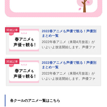
関連記事
2022春アニメも声優で観る！声優別
まとめ一覧
2022年春アニメ（来期4月放送）が
いよいよ放送開始します。声優ファ
ンの方に向けて、アニメイトタムズ
恒例の「アニメは声優さんで選んで
関連記事
2022春アニメも声優で観る！声優別
観ています！」をお届けします。テ
まとめ一覧
レビ番組表をくまなくチェックする
ことなく、ごひいきの声優さんたち
2022年春アニメ（来期4月放送）が
が、来期アニメのどの新番組に出演
いよいよ放送開始します。声優ファ
されるひと目で分かります！ぜひご
ンの方に向けて、アニメイトタムズ
活用してください！2022年06月15日
恒例の「アニメは声優さんで選んで
更新※データは、編集部調べです。
観ています！」をお届けします。テ
また、情報は記事公開時点のものに
レビ番組表をくまなくチェックする
各クールのアニメ一覧はこちら
なります。すべての情報を網羅して
ことなく、ごひいきの声優さんたち