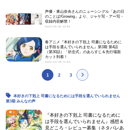
声優・東山奈央さんのニューシングル「あの日
のことば/Growing」より、ジャケ写・アー写・
収録内容解禁！
2022-05-02 20:55
春アニメ『本好きの下剋上 司書になるために
は手段を選んでいられません』第3期 第4話
（第30話）「祈念式」のあらすじ＆先行場面
カット到着！
2022-04-29 12:00
1
2
3
本好きの下剋上 司書になるためには手段を選んでいられません
第3期 みんなの声
9
『本好きの下剋上 司書になるために
は手段を選んでいられません』感想＆
見どころ・レビュー募集（ネタバレあ