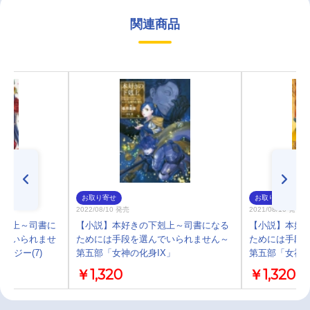
関連商品
お取り寄せ
お取り寄せ
2022/08/10 発売
2021/08/10 発売
下剋上～司書に
【小説】本好きの下剋上～司書になる
【小説】本好
んでいられませ
ためには手段を選んでいられません～
ためには手段
ロジー(7)
第五部「女神の化身IX」
第五部「女神の
￥1,320
￥1,320