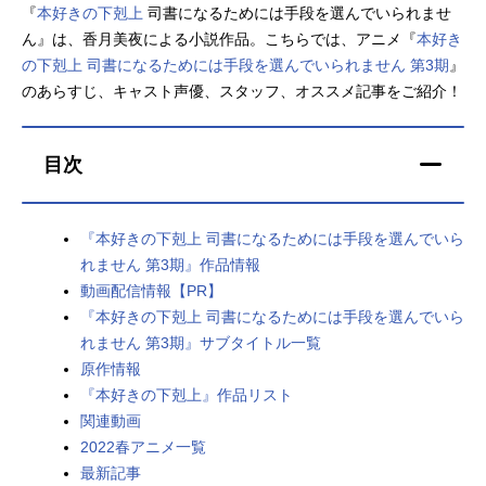
『
本好きの下剋上
司書になるためには手段を選んでいられませ
アニメ映画一覧
実写化映画一覧
ん』は、香月美夜による小説作品。こちらでは、アニメ『
本好き
の下剋上 司書になるためには手段を選んでいられません 第3期
』
今期アニメ曜日別一覧
のあらすじ、キャスト声優、スタッフ、オススメ記事をご紹介！
春アニメ
夏アニメ
目次
秋アニメ
冬アニメ
男性声優/女性声優一覧
『本好きの下剋上 司書になるためには手段を選んでいら
れません 第3期』作品情報
FOLLOW US
動画配信情報【PR】
『本好きの下剋上 司書になるためには手段を選んでいら
れません 第3期』サブタイトル一覧
原作情報
『本好きの下剋上』作品リスト
関連動画
2022春アニメ一覧
最新記事