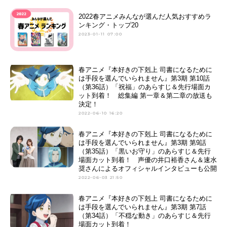
2022春アニメみんなが選んだ人気おすすめラ
ンキング・トップ20
2023-01-11 07:00
春アニメ『本好きの下剋上 司書になるために
は手段を選んでいられません』第3期 第10話
（第36話）「祝福」のあらすじ＆先行場面カ
ット到着！ 総集編 第一章＆第二章の放送も
決定！
2022-06-10 16:20
春アニメ『本好きの下剋上 司書になるために
は手段を選んでいられません』第3期 第9話
（第35話）「黒いお守り」のあらすじ＆先行
場面カット到着！ 声優の井口裕香さん＆速水
奨さんによるオフィシャルインタビューも公開
2022-06-03 21:50
春アニメ『本好きの下剋上 司書になるために
は手段を選んでいられません』第3期 第7話
（第34話）「不穏な動き」のあらすじ＆先行
場面カット到着！