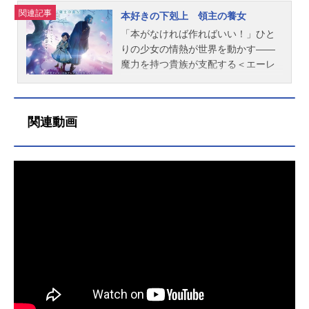
せん第1期放送形態TVアニメシリー
めに植物の紙を完成させるが、マイ
共に、子供用の聖典絵本を作った。
関連記事
本好きの下剋上 領主の養女
ズ本好きの下剋上司書になるために
ンの体は「身食いの熱」に蝕まれて
マインの本への情熱は高まるばか
は手段を選んでいられませんスケジ
いた。貴族が魔力を持つこの世界
り。ヨハンやハイディにグーテンベ
「本がなければ作ればいい！」ひと
ュール2019年10月2日（水）～2019
で、時に魔力を宿して生まれる平民
ルクの称号を与え、次なる目標・活
りの少女の情熱が世界を動かす――
年12月25日（水）WOWOWプライ
がいる。それが「身食い」。増え続
版印刷を目指す。だが、そんなマイ
魔力を持つ貴族が支配する＜エーレ
ム・TOKYOMXほか話数全14話キャ
ける魔力を吸い取る魔術具がなけれ
ンの行く手に暗雲が立ちこめる。強
ンフェスト＞書物なき世界で本作り
ストマイン：井口裕香フェルディナ
ば、生き長らえることはできない。
大な魔力と不思議な知識をもつマイ
に奮闘するマインだったが、その身
ンド：速水奨トゥーリ：中島愛エー
そんな時、洗礼式で神殿の図書室を
ンに利用価値を見出した貴族や、マ
に秘めた強大な魔力が陰謀を招く。
関連動画
ファ：折笠富美子ギュンター：小山
発見したマインは、巫女見習いにな
インに恨みをもつ貴族が、マインを
下町の家族や仲間を守るため、彼女
剛志ルッツ：田村睦心ベンノ：子安
りたいと神殿長に直談判する。すっ
密かに狙っていたのだ。安全のた
は領主の養女・ローゼマインとして
武人オットー：日野聡マルク：前野
たもんだの末、マインは魔力を奉納
め、マインには護衛騎士がつくこと
生きる道を選ぶ。大切な家族と別
智昭フリーダ：内田彩グスタフ：中
する青色巫女見習となることが決ま
になった。さらに、フェルディナン
れ、自分の名前さえ捨てて――常識
博史スタッフ原作：『本好きの下剋
った。しかし、本来、貴族に与えら
ドはマインに、貴族であるカルステ
の通じない貴族社会で、本への情熱
上司書になるためには手段を選んで
れる「青の衣」を平民上がりのマイ
ッドの養女になるようにと命ずる。
と家族への想いを胸に、ローゼマイ
いられません』（TOブックス刊）著
ンが纏うことを快く思っていない者
それはマインの身を守るための命令
ンの闘いが始まる！作品名本好きの
者：香月美夜／イラスト：椎名優監
も多く、マインの行く手は前途多
だったが、大切な家族と離れたくな
下剋上 領主の養女放送形態TVアニ
督：本郷みつる副監督：川崎芳樹シ
難。問題児ばかりの側仕え、神殿の
いマインは受け入れることができな
メシリーズ本好きの下剋上司書にな
リーズ...
階級社会……。麗乃時代とも下町時
い。そんな中、マインの家族に新し
るためには手段を選んでいられませ
代とも異なる神殿の常識がマインの
い命が誕生する。エーファがカミル
んスケジュール2026年4月4日（土）
前に立ちはだかる。果たして、マイ
を出産。マインは姉となったのだ。
～読売テレビ・日本テレビ系全国ネ
ンが心ゆくまで読書できる日は来る
そして、神殿では身食いの捨て子、
ットほかキャストローゼマイン：井