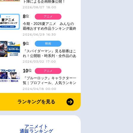
ト陣による企画映像公開！
2026/08/07 18:00
8
位
アニメ
今期・2026夏アニメ みんなの
覇権おすすめ作品ランキング最終
結果発表！
2026/06/29 16:30
9
位
映画
『スパイダーマン』見る順番はこ
れ！公開順・時系列・全作品のあ
らすじをまとめました
2026/03/02 17:00
10
位
アニメ
『ブルーロック』キャラクター一
覧｜プロフィール、人気ランキン
グ、キャラソン、診断など気にな
2024/04/18 00:00
る情報まとめ
ランキングを見る
アニメイト
通販ランキング