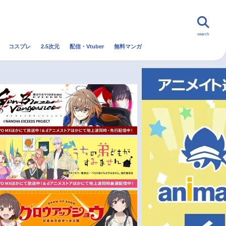
search
コスプレ
2.5次元
配信・Vtuber
無料マンガ
んなの声
グッズ
映画
・Vtuber
トレンド
無料マンガ
秋アニメ
冬アニメ