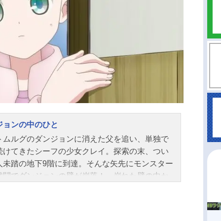
ジョンの中のひと
トムルグのダンジョンに消えた父を追い、単独で
続けてきたシーフの少女クレイ。探索の末、つい
人未踏の地下9階に到達。そんな矢先にモンスター
戦闘でダンジョンの壁が崩落！ 崩れた壁の中か
れたのは――管理人！？ ダンジョンで働くもの
織り成す、迷宮お仕事ファンタジー。作品名ダン
ンの中のひと放送形態TVアニメスケジュール2024