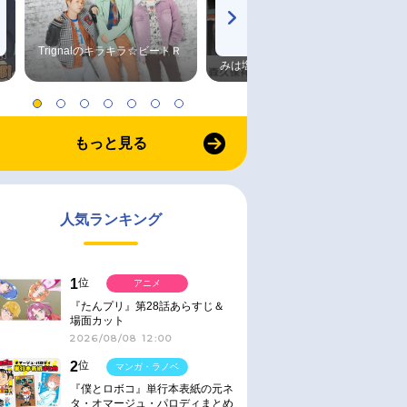
Trignalのキラキラ☆ビートＲ
森久保祥太郎×浪川大輔 つま
みは塩だけ
もっと見る
人気ランキング
1
位
アニメ
『たんプリ』第28話あらすじ＆
場面カット
2026/08/08 12:00
2
位
マンガ・ラノベ
『僕とロボコ』単行本表紙の元ネ
タ・オマージュ・パロディまとめ