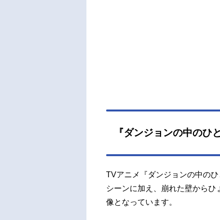
年7月
か話
紗弓
ジ：
タ：
酔(
リー
美美
藤敦
シロー
ーズ
『ダンジョンの中のひと
作委
ション
公開
TVアニメ『ダンジョンの中のひ
作委員
シーンに加え、崩れた壁からひ
像となっています。