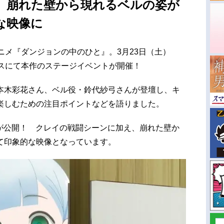
、崩れた壁から現れるベルの姿が
な映像に
アニメ『ダンジョンの中のひと』。3月23日（土）
日活ブースにて本作のステージイベントが開催！
本木彩花さん、ベル役・鈴代紗弓さんが登壇し、キ
楽しむための注目ポイントなどを語りました。
弾が公開！ クレイの戦闘シーンに加え、崩れた壁か
て印象的な映像となっています。