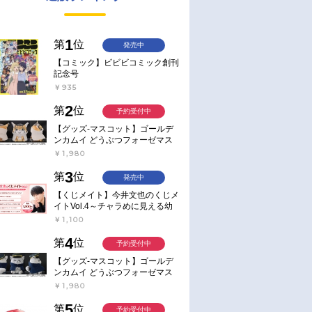
1
第
位
発売中
【コミック】ビビビコミック創刊
記念号
￥935
2
第
位
予約受付中
【グッズ-マスコット】ゴールデ
ンカムイ どうぶつフォーゼマス
コット 4.尾形百之助【再販】
￥1,980
3
第
位
発売中
【くじメイト】今井文也のくじメ
イトVol.4～チャラめに見える幼
馴染、実は一途で独占欲が強いん
￥1,100
です～
4
第
位
予約受付中
【グッズ-マスコット】ゴールデ
ンカムイ どうぶつフォーゼマス
コット 5.月島軍曹【再販】
￥1,980
5
第
位
予約受付中