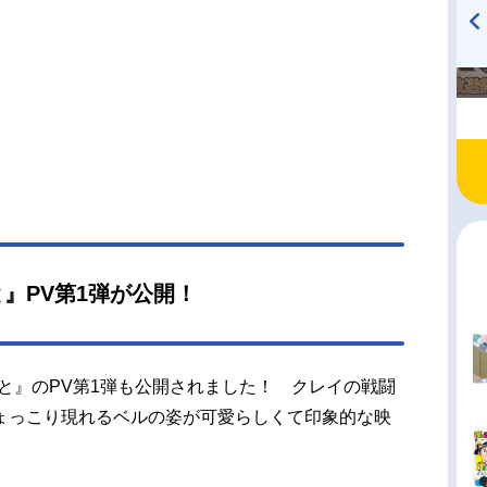
5日（金）〜2024年9月27日（金）MBS・TBSほ
数全12話キャストクレイ：千本木彩花ベル：鈴代
TVアニメ『戦隊大失格』
ハイキュー!! 烏野高校放送部!
ランガド：楠見尚己先代：飛田展男レンヒリン
radio 大直会 2nd season
大塚芳忠フーリン：M・A・Oフェン：加藤渉ラッ
榊原優希ブランス：大塚明夫スタッフ原作：双見
双葉社「webアクション」連載)監督：山井紗也香シ
ズ構成：竹内利光キャラクターデザイン：中山裕
術監督：加藤賢司色彩設計：佐藤直撮影監督：佐
編集：後田良樹音響監督：立石弥生音響制作：ブ
ドムーブ音楽：Pieru LASTorder音楽制作：ユ
ミュージックアニメーション制作：OLM製作：製
』PV第1弾が公開！
員会の中のひと主題歌OP：「マイクロレボリュー
」TrySailED：「ブループリント」ナナヲアカリ
開始年＆季節2024夏アニメ(C)双見酔／双葉社・製
と』のPV第1弾も公開されました！ クレイの戦闘
会の中のひと...
ょっこり現れるベルの姿が可愛らしくて印象的な映