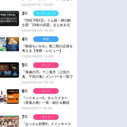
2026/07/21 10:00
3
位
マンガ・ラノベ
『ONE PIECE』イム様・神の騎
士団「19本の武器」まとめ＆元
ネタ
2026/08/06 16:30
4
位
映画
『映画ちいかわ』島二郎の正体を
考える【考察・レビュー】
2026/08/03 12:00
5
位
アニメ
『鬼滅の刃』十二鬼月（上弦の
鬼、下弦の鬼）メンバーを一覧で
紹介＆解説（登場鬼の情報まと
2023/06/20 00:00
め）
6
位
アニメ
『ハイキュー!!』キャラクター
（登場人物）一覧・紹介＆解説
2024/03/11 16:00
7
位
アニメ
『おっさん剣聖II』メインキャス