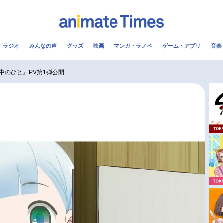
ラジオ
みんなの声
グッズ
映画
マンガ・ラノベ
ゲーム・アプリ
音楽
メ
声優
ラジオ
み
中のひと』PV第1弾公開
コスプレ
2.5次元
配信
アニメ映画一覧
今期アニメ曜日別一覧
実写化映画一覧
春アニメ
男性声優/女性声優一覧
夏アニメ
FOLLOW US