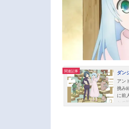
関連記事
ダン
アン
挑み
に前
との
ら現
達が
ジョ