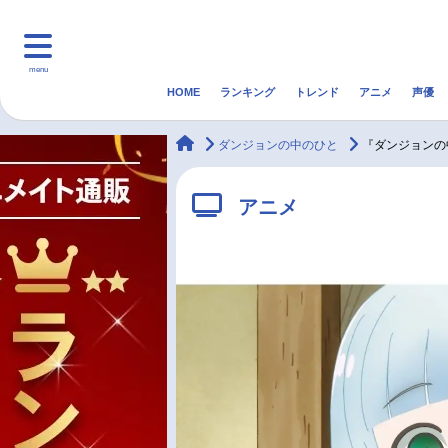
menu
HOME
ランキング
トレンド
アニメ
声優
HOME
ランキング
アニ
animateTimes
ダンジョンの中のひと
『ダンジョンの
マンガ・ラノベ
ゲーム・アプリ
音楽
アニメ
最新記事一覧
アニメ記事一覧
声優記事一覧