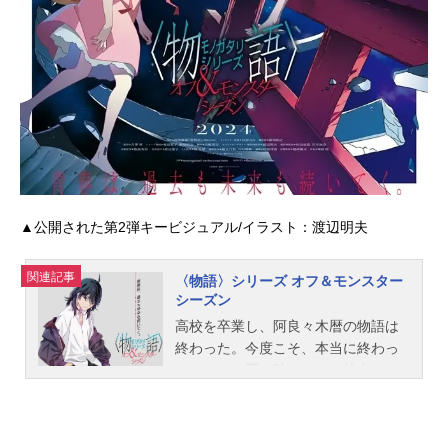
▲公開された第2弾キービジュアル/イラスト：渡辺明夫
関連記事
〈物語〉シリーズ オフ＆モンスター
シーズン
高校を卒業し、阿良々木暦の物語は
終わった。今度こそ、本当に終わっ
た。しかし暦に助けられた彼女たち
の物語は、終わってはいなかった。
青春の中でもがく彼女たちの、前日
譚、あるいは後日談。作品名〈物