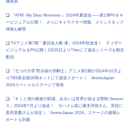
優発表
❏
『ATRI -My Dear Moments-』2024年夏放送――第1弾PV＆キ
ービジュアル公開！ さらにキャラクター情報、メインスタッフ
情報も解禁
❏
TVアニメ第7期『夏目友人帳 漆』2024年秋放送！ ティザー
ビジュアル＆PV公開｜3月25日よりTVerにて過去シリーズを順次
配信
❏
『七つの大罪 黙示録の四騎士』アニメ第2期が2024年10月よ
りTBS系全国28局ネットにて放送スタート！ AnimeJapan
2024スペシャルステージで発表
❏
『キミと僕の最後の戦場、あるいは世界が始まる聖戦 Season
Ⅱ』2024年7月より放送！ ヨハイム役に榎木淳弥さん、冥役に
富田美憂さんが決定｜「AnimeJapan 2024」ステージの速報レ
ポートも到着