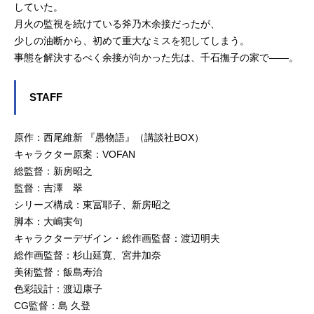
していた。
月火の監視を続けている斧乃木余接だったが、
少しの油断から、初めて重大なミスを犯してしまう。
事態を解決するべく余接が向かった先は、千石撫子の家で――。
STAFF
原作：西尾維新 『愚物語』（講談社BOX）
キャラクター原案：VOFAN
総監督：新房昭之
監督：吉澤 翠
シリーズ構成：東冨耶子、新房昭之
脚本：大嶋実句
キャラクターデザイン・総作画監督：渡辺明夫
総作画監督：杉山延寛、宮井加奈
美術監督：飯島寿治
色彩設計：渡辺康子
CG監督：島 久登