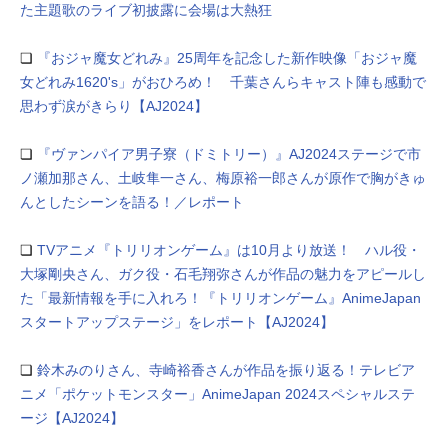
た主題歌のライブ初披露に会場は大熱狂
❏
『おジャ魔女どれみ』25周年を記念した新作映像「おジャ魔
女どれみ1620's」がおひろめ！ 千葉さんらキャスト陣も感動で
思わず涙がきらり【AJ2024】
❏
『ヴァンパイア男子寮（ドミトリー）』AJ2024ステージで市
ノ瀬加那さん、土岐隼一さん、梅原裕一郎さんが原作で胸がきゅ
んとしたシーンを語る！／レポート
❏
TVアニメ『トリリオンゲーム』は10月より放送！ ハル役・
大塚剛央さん、ガク役・石毛翔弥さんが作品の魅力をアピールし
た「最新情報を手に入れろ！『トリリオンゲーム』AnimeJapan
スタートアップステージ」をレポート【AJ2024】
❏
鈴木みのりさん、寺崎裕香さんが作品を振り返る！テレビア
ニメ「ポケットモンスター」AnimeJapan 2024スペシャルステ
ージ【AJ2024】