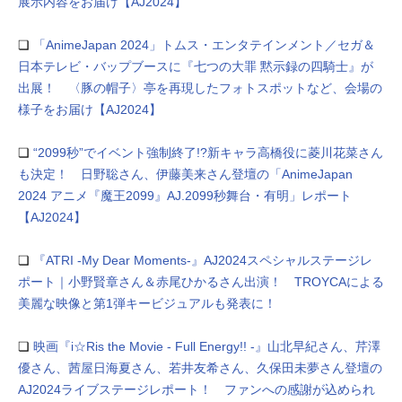
展示内容をお届け【AJ2024】
❏
「AnimeJapan 2024」トムス・エンタテインメント／セガ＆
日本テレビ・バップブースに『七つの大罪 黙示録の四騎士』が
出展！ 〈豚の帽子〉亭を再現したフォトスポットなど、会場の
様子をお届け【AJ2024】
❏
“2099秒”でイベント強制終了!?新キャラ高橋役に菱川花菜さん
も決定！ 日野聡さん、伊藤美来さん登壇の「AnimeJapan
2024 アニメ『魔王2099』AJ.2099秒舞台・有明」レポート
【AJ2024】
❏
『ATRI -My Dear Moments-』AJ2024スペシャルステージレ
ポート｜小野賢章さん＆赤尾ひかるさん出演！ TROYCAによる
美麗な映像と第1弾キービジュアルも発表に！
❏
映画『i☆Ris the Movie - Full Energy!! -』山北早紀さん、芹澤
優さん、茜屋日海夏さん、若井友希さん、久保田未夢さん登壇の
AJ2024ライブステージレポート！ ファンへの感謝が込められ