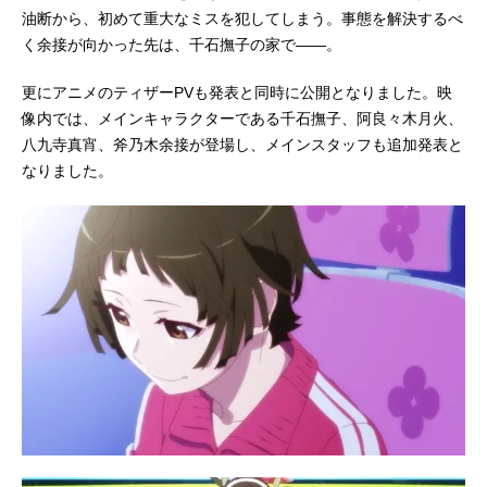
新キャラクター原案：VOFAN総監
油断から、初めて重大なミスを犯してしまう。事態を解決するべ
督：新房昭之監督：吉澤翠シリーズ
く余接が向かった先は、千石撫子の家で――。
構成：東冨耶子 新房昭之脚本：大
嶋実句キャラクターデザイン・総作
更にアニメのティザーPVも発表と同時に公開となりました。映
画監督：渡辺明夫総作画監督：杉山
像内では、メインキャラクターである千石撫子、阿良々木月火、
延寛 宮井加奈 山村洋貴美術監
八九寺真宵、斧乃木余接が登場し、メインスタッフも追加発表と
督：飯島...
なりました。