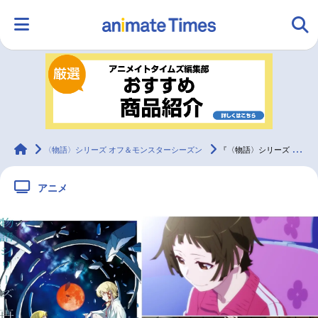
HOME
ランキング
アニメ
声優
ラジオ
みんなの声
グッズ
映画
animateTimes
〈物語〉シリーズ オフ＆モンスターシーズン
『〈物語〉シリーズ オフ＆モンスターシーズン』第1話は『愚物語』に決定！
アニメ
マンガ・ラノベ
ゲーム・アプリ
音楽
コスプレ
2.5次元
配信・Vtuber
トレンド
無料マンガ
最新記事一覧
アニメ記事一覧
声優記事一覧