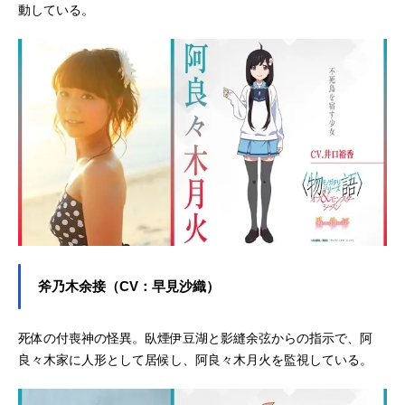
動している。
斧乃木余接（CV：早見沙織）
死体の付喪神の怪異。臥煙伊豆湖と影縫余弦からの指示で、阿
良々木家に人形として居候し、阿良々木月火を監視している。