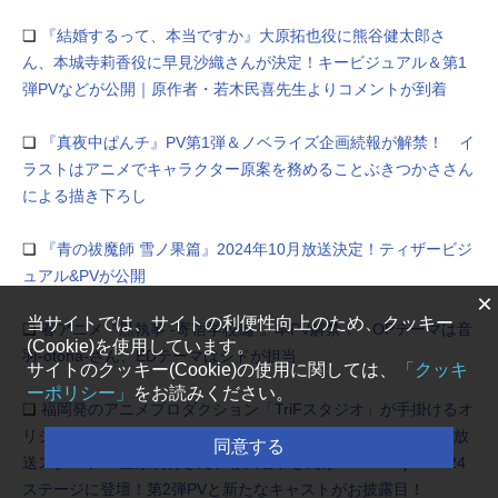
❏
『結婚するって、本当ですか』大原拓也役に熊谷健太郎さ
ん、本城寺莉香役に早見沙織さんが決定！キービジュアル＆第1
弾PVなどが公開｜原作者・若木民喜先生よりコメントが到着
❏
『真夜中ぱんチ』PV第1弾＆ノベライズ企画続報が解禁！ イ
ラストはアニメでキャラクター原案を務めることぶきつかささん
による描き下ろし
❏
『青の祓魔師 雪ノ果篇』2024年10月放送決定！ティザービジ
ュアル&PVが公開
×
当サイトでは、サイトの利便性向上のため、クッキー
❏
春アニメ『黒執事 -寄宿学校編-』本PV解禁！ OPテーマは音
(Cookie)を使用しています。
羽-otoha-さん、EDテーマはシドが担当
サイトのクッキー(Cookie)の使用に関しては、
「クッキ
ーポリシー」
をお読みください。
❏
福岡発のアニメプロダクション「TriFスタジオ」が手掛けるオ
リジナルTVアニメ『メカウデ』2024年10月（秋アニメ）より放
同意する
送スタート！ 豊永利行さん、杉田智和さんがAnime Japan2024
ステージに登壇！第2弾PVと新たなキャストがお披露目！