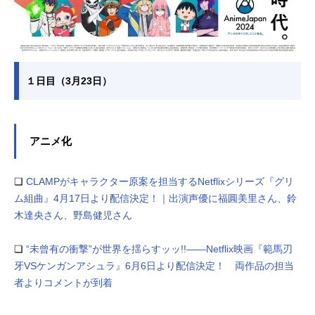
１日目（3月23日）
アニメ化
❏
CLAMPがキャラクター原案を担当するNetflixシリーズ『グリ
ム組曲』4月17日より配信決定！｜出演声優に福圓美里さん、鈴
木達央さん、野島健児さん
❏
“未曾有の衝撃”が世界を揺らすッッ!!――Netflix映画『範馬刃
牙VSケンガンアシュラ』6月6日より配信決定！ 両作品の担当
者よりコメントが到着