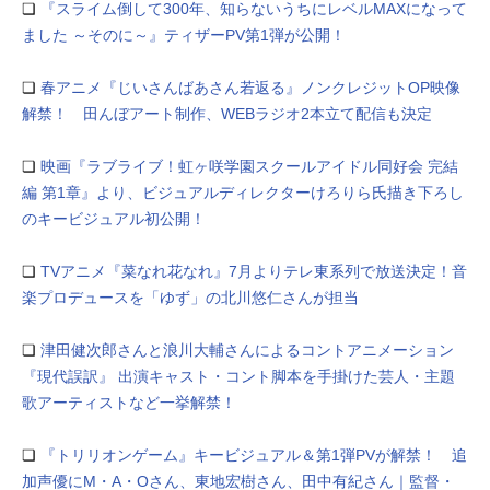
❏
『スライム倒して300年、知らないうちにレベルMAXになって
ました ～そのに～』ティザーPV第1弾が公開！
❏
春アニメ『じいさんばあさん若返る』ノンクレジットOP映像
解禁！ 田んぼアート制作、WEBラジオ2本立て配信も決定
❏
映画『ラブライブ！虹ヶ咲学園スクールアイドル同好会 完結
編 第1章』より、ビジュアルディレクターけろりら氏描き下ろし
のキービジュアル初公開！
❏
TVアニメ『菜なれ花なれ』7月よりテレ東系列で放送決定！音
楽プロデュースを「ゆず」の北川悠仁さんが担当
❏
津田健次郎さんと浪川大輔さんによるコントアニメーション
『現代誤訳』 出演キャスト・コント脚本を手掛けた芸人・主題
歌アーティストなど一挙解禁！
❏
『トリリオンゲーム』キービジュアル＆第1弾PVが解禁！ 追
加声優にM・A・Oさん、東地宏樹さん、⽥中有紀さん｜監督・