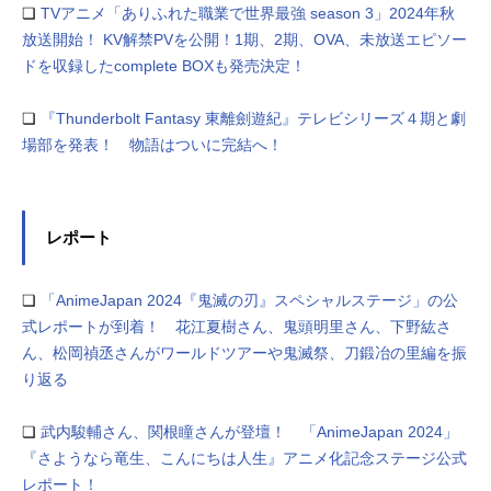
❏
TVアニメ「ありふれた職業で世界最強 season 3」2024年秋
放送開始！ KV解禁PVを公開！1期、2期、OVA、未放送エピソー
ドを収録したcomplete BOXも発売決定！
❏
『Thunderbolt Fantasy 東離劍遊紀』テレビシリーズ４期と劇
場部を発表！ 物語はついに完結へ！
レポート
❏
「AnimeJapan 2024『鬼滅の刃』スペシャルステージ」の公
式レポートが到着！ 花江夏樹さん、鬼頭明里さん、下野紘さ
ん、松岡禎丞さんがワールドツアーや鬼滅祭、刀鍛冶の里編を振
り返る
❏
武内駿輔さん、関根瞳さんが登壇！ 「AnimeJapan 2024」
『さようなら竜生、こんにちは人生』アニメ化記念ステージ公式
レポート！