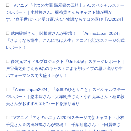
❏
TVアニメ『七つの大罪 黙示録の四騎士』AJスペシャルステー
ジレポート｜小村将さん、梶裕貴さんらキャスト陣が明か
す、“息子世代”へと受け継がれた物語ならではの喜び【AJ2024】
❏
武内駿輔さん、関根瞳さんが登壇！ 「AnimeJapan 2024」
『さようなら竜生、こんにちは人生』アニメ化記念ステージ公式
レポート！
❏
多次元アイドルプロジェクト『UniteUp!』ステージレポート｜
戸谷菊之介さんら9名のキャストによる初ライブの思い出話や生
パフォーマンスで大盛り上がり！
❏
「AnimeJapan2024」『薬屋のひとりごと』スペシャルステー
ジレポート｜悠木碧さん・大塚剛央さん・小西克幸さん・種﨑敦
美さんがおすすめエピソードを振り返り
❏
TVアニメ『アオのハコ』AJ2024ステージで新キャスト・小林
千晃さん＆内田雄馬さんが登場！ 千葉翔也さん・上田麗奈さ