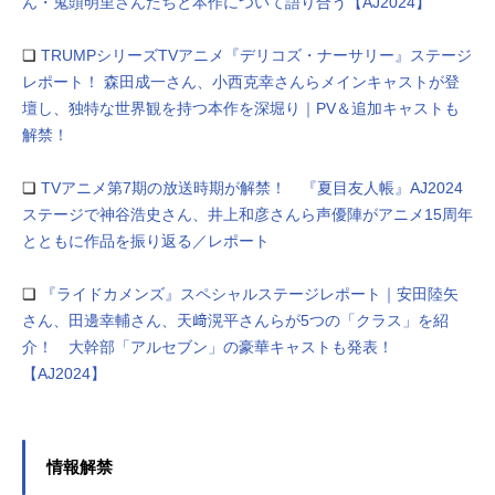
ん・鬼頭明里さんたちと本作について語り合う【AJ2024】
❏
TRUMPシリーズTVアニメ『デリコズ・ナーサリー』ステージ
レポート！ 森田成一さん、小西克幸さんらメインキャストが登
壇し、独特な世界観を持つ本作を深堀り｜PV＆追加キャストも
解禁！
❏
TVアニメ第7期の放送時期が解禁！ 『夏目友人帳』AJ2024
ステージで神谷浩史さん、井上和彦さんら声優陣がアニメ15周年
とともに作品を振り返る／レポート
❏
『ライドカメンズ』スペシャルステージレポート｜安田陸矢
さん、田邊幸輔さん、天﨑滉平さんらが5つの「クラス」を紹
介！ 大幹部「アルセブン」の豪華キャストも発表！
【AJ2024】
情報解禁