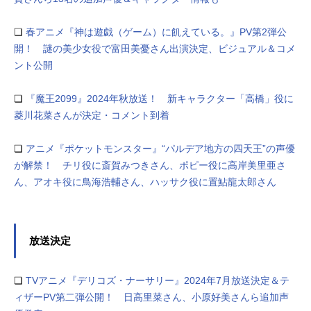
❏
春アニメ『神は遊戯（ゲーム）に飢えている。』PV第2弾公
開！ 謎の美少女役で富田美憂さん出演決定、ビジュアル＆コメ
ント公開
❏
『魔王2099』2024年秋放送！ 新キャラクター「高橋」役に
菱川花菜さんが決定・コメント到着
❏
アニメ『ポケットモンスター』“パルデア地方の四天王”の声優
が解禁！ チリ役に斎賀みつきさん、ポピー役に高岸美里亜さ
ん、アオキ役に鳥海浩輔さん、ハッサク役に置鮎龍太郎さん
放送決定
❏
TVアニメ『デリコズ・ナーサリー』2024年7月放送決定＆テ
ィザーPV第二弾公開！ 日高里菜さん、小原好美さんら追加声