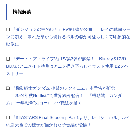
情報解禁
❏
『ダンジョンの中のひと』PV第1弾が公開！ レイの戦闘シー
ンに加え、崩れた壁から現れるベルの姿が可愛らしくて印象的な
映像に
❏
『デート・ア・ライブV』PV第2弾が解禁！ Blu-ray＆DVD
BOXのアニメイト特典はアニメ描き下ろしイラスト使用 B2タペ
ストリー
❏
『機動戦士ガンダム 復讐のレクイエム』本予告が解禁
――2024年秋Netflixにて世界独占配信！ 『機動戦士ガンダ
ム』“一年戦争”のヨーロッパ戦線を描く
❏
『BEASTARS Final Season』Part1より、レゴシ、ハル、ルイ
の新天地での様子が描かれた予告編が公開！