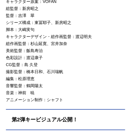
キャラクター原案：VOFAN
総監督：新房昭之
監督：吉澤 翠
シリーズ構成：東冨耶子、新房昭之
脚本：大嶋実句
キャラクターデザイン・総作画監督：渡辺明夫
総作画監督：杉山延寛、宮井加奈
美術監督：飯島寿治
色彩設計：渡辺康子
CG監督：島 久登
撮影監督：橋本日和、石川瑞帆
編集：松原理恵
音響監督：鶴岡陽太
音楽：神前 暁
アニメーション制作：シャフト
第2弾キービジュアル公開！