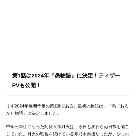
語〉シリーズオフ＆モンスターシー
ズン放送形態配信シリーズ〈物語〉
シリーズスケジュール2024年7月6日
（土）〜10月19日（土）ABEMAにて
【TV放送】2024年9月29日（日）～
2024年12月29日（日）TOKYOMX・
BS11ほか話数全14話キャスト阿良々
木暦：神谷浩史戦場ヶ原ひたぎ：斎
藤千和八九寺真宵：加藤英美里神原
駿河：沢城みゆき千石撫子：花澤香
菜阿良々木火憐：喜多村英梨阿良々
第1話は2024年『愚物語』に決定！ティザー
木月火：井口裕香忍野扇：水橋かお
り老倉育：井上麻里奈斧乃木余接：
PVも公開！
早見沙織影縫余弦：白石涼子臥煙伊
豆湖：ゆきのさつき日傘星雨：日笠
陽子忍野忍：坂本真綾デストピア・
まず2024年展開予定の第1話である、最初の物語は、『愚（おろ
ヴィルトゥオーゾ・スーサイドマス
か）物語』に決定しました。
ター：深見梨加トロピカレスク・ホ
ームアヴェイヴ・ドッグストリング
中学三年生になった阿良々木月火は、今日も変わらぬ日常を過ご
ス：平川大輔スタッフ原作：西尾維
していた。月火の監視を続けている斧乃木余接だったが、少しの