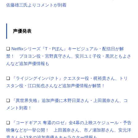
佐藤雄三氏よりコメントが到着
声優発表
❏
Netflixシリーズ『T・Pぼん』キービジュアル・配信日が解
禁！ ブヨヨン役・宮野真守さん、安川ユミ子役・黒沢ともよさ
んなど追加声優情報も
❏
『ライジングインパクト』クエスター役・梶裕貴さん、トリ
スタン役・江口拓也さんなど追加声優情報が解禁！
❏
『異世界失格』追加声優に木野日菜さん・上田麗奈さん、コ
メント到着！
❏
『コードギアス 奪還のロゼ』全4幕の上映スケジュール・予告
映像などが一挙公開！ 上田麗奈さん、市ノ瀬加那さん、安元洋
貴さんら13名の追加声優＆キャラクター情報も