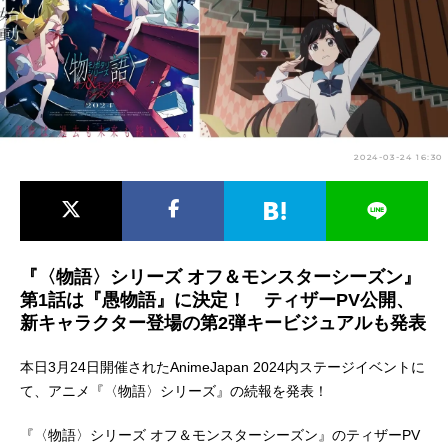
アニメ映画一覧
実写化映画一覧
今期アニメ曜日別一覧
春アニメ
夏アニメ
2024-03-24 16:30
秋アニメ
冬アニメ
男性声優/女性声優一覧
FOLLOW US
『〈物語〉シリーズ オフ＆モンスターシーズン』
第1話は『愚物語』に決定！ ティザーPV公開、
新キャラクター登場の第2弾キービジュアルも発表
本日3月24日開催されたAnimeJapan 2024内ステージイベントに
て、アニメ『〈物語〉シリーズ』の続報を発表！
『〈物語〉シリーズ オフ＆モンスターシーズン』のティザーPV