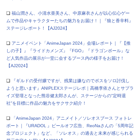
❏
福山潤さん、小清水亜美さん、中原麻衣さんが以心伝心ゲー
ムで作品やキャラクターたちの魅力をお届け！｜『狼と香辛料』
ステージレポート！【AJ2024】
❏
アニメイベント「AnimeJapan 2024」会場レポート｜『【推
しの子】』『ライドカメンズ』『FGO』『ドラゴンボール』な
ど人気作品の展示が一堂に会するブース内の様子をお届け！
【AJ2024】
❏
『ギルドの受付嬢ですが、残業は嫌なのでボスをソロ討伐し
ようと思います』ANIPLEXステージレポ｜高橋李依さんとサプラ
イズ登壇となった熊谷健太郎さんが、ステージからの"定時退
社"を目標に作品の魅力をサクサク紹介！
❏
「AnimeJapan 2024」アニメイト／ソレオスブース フォトレ
ポート｜『URADOL 』ピールオフ広告、ReoNaさんの「5周年記
念プロジェクト」など、「ソレオス」の過去と未来が感じられる