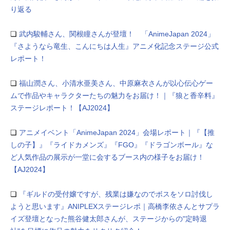
り返る
❏
武内駿輔さん、関根瞳さんが登壇！ 「AnimeJapan 2024」
『さようなら竜生、こんにちは人生』アニメ化記念ステージ公式
レポート！
❏
福山潤さん、小清水亜美さん、中原麻衣さんが以心伝心ゲー
ムで作品やキャラクターたちの魅力をお届け！｜『狼と香辛料』
ステージレポート！【AJ2024】
❏
アニメイベント「AnimeJapan 2024」会場レポート｜『【推
しの子】』『ライドカメンズ』『FGO』『ドラゴンボール』な
ど人気作品の展示が一堂に会するブース内の様子をお届け！
【AJ2024】
❏
『ギルドの受付嬢ですが、残業は嫌なのでボスをソロ討伐し
ようと思います』ANIPLEXステージレポ｜高橋李依さんとサプラ
イズ登壇となった熊谷健太郎さんが、ステージからの"定時退