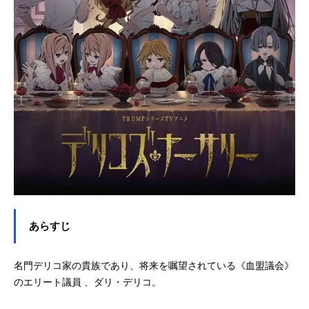
あらすじ
名門デリコ家の貴族であり、将来を嘱望されている《血盟議会》
のエリート議員 、ダリ・デリコ。