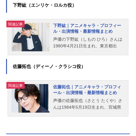
ど、人気作品のキャラクターを多く
下野紘（エンリケ・ロルカ役）
演じています。こちらでは、小西克
幸さんのオススメ記事をご紹介！
関連記事
下野紘｜アニメキャラ・プロフィー
ル・出演情報・最新情報まとめ
声優の下野紘（しもの ひろ）さんは
1980年4月21日生まれ、東京都出
身。『鬼滅の刃』の我妻善逸役をは
じめ、『うたの☆プリンスさまっ♪』
の来栖翔役など、人気作品のキャラ
佐藤拓也（ディーノ・クラシコ役）
クターを多く演じています。こちら
では、下野紘さんのオススメ記事を
関連記事
ご紹介！
佐藤拓也｜アニメキャラ・プロフィ
ール・出演情報・最新情報まとめ
声優の佐藤拓也（さとう たくや）さ
んは1984年5月19日生まれ、宮城県
出身。『アイドリッシュセブン』の
十龍之介役をはじめ、『ジョジョの
奇妙な冒険』のシーザー・アントニ
オ・ツェペリ役など、人気作品のキ