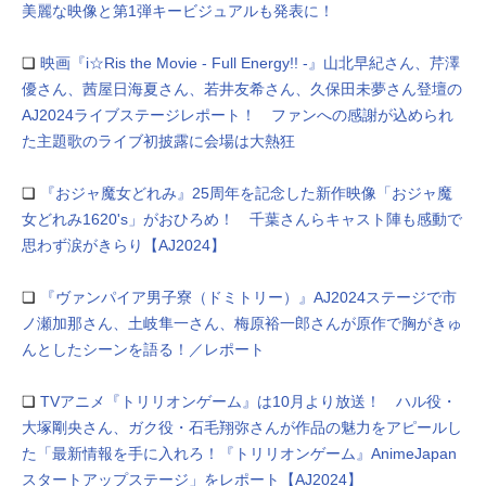
美麗な映像と第1弾キービジュアルも発表に！
❏
映画『i☆Ris the Movie - Full Energy!! -』山北早紀さん、芹澤
優さん、茜屋日海夏さん、若井友希さん、久保田未夢さん登壇の
AJ2024ライブステージレポート！ ファンへの感謝が込められ
た主題歌のライブ初披露に会場は大熱狂
❏
『おジャ魔女どれみ』25周年を記念した新作映像「おジャ魔
女どれみ1620's」がおひろめ！ 千葉さんらキャスト陣も感動で
思わず涙がきらり【AJ2024】
❏
『ヴァンパイア男子寮（ドミトリー）』AJ2024ステージで市
ノ瀬加那さん、土岐隼一さん、梅原裕一郎さんが原作で胸がきゅ
んとしたシーンを語る！／レポート
❏
TVアニメ『トリリオンゲーム』は10月より放送！ ハル役・
大塚剛央さん、ガク役・石毛翔弥さんが作品の魅力をアピールし
た「最新情報を手に入れろ！『トリリオンゲーム』AnimeJapan
スタートアップステージ」をレポート【AJ2024】