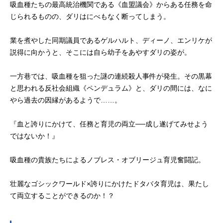
吸血種たちの最高統治機関である《血盟議会》からある任務を命
じられるものの、ダリはにべもなく断ってしまう。
業を煮やした同期議員であるゲルハルト、ディーノ、エンリケが
説得に向かうと、そこには自ら幼子をあやすダリの姿が。
一方巷では、吸血種を狙った謎の連続殺人事件が発生。その黒幕
と思われる反社会組織《ペンデュラム》と、ダリの間には、なに
やら過去の因縁があるようで……。
『血と誇りにかけて、任務と育児の両立──成し遂げてみせよう
ではないか！』
吸血種の貴族たちによるノブレス・オブリージュ育児奮闘記。
壮麗なゴシックワールド×誇りにかけたドタバタ育児は、果たし
て両立することができるのか！？