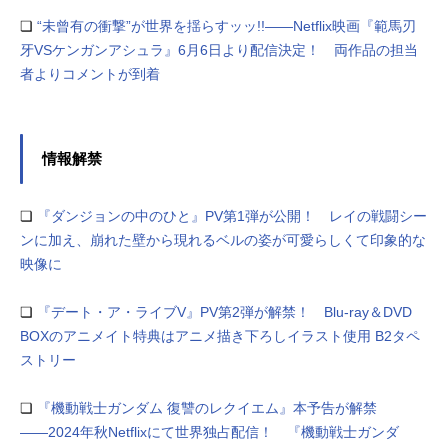
❏
“未曾有の衝撃”が世界を揺らすッッ!!――Netflix映画『範馬刃
牙VSケンガンアシュラ』6月6日より配信決定！ 両作品の担当
者よりコメントが到着
情報解禁
❏
『ダンジョンの中のひと』PV第1弾が公開！ レイの戦闘シー
ンに加え、崩れた壁から現れるベルの姿が可愛らしくて印象的な
映像に
❏
『デート・ア・ライブV』PV第2弾が解禁！ Blu-ray＆DVD
BOXのアニメイト特典はアニメ描き下ろしイラスト使用 B2タペ
ストリー
❏
『機動戦士ガンダム 復讐のレクイエム』本予告が解禁
――2024年秋Netflixにて世界独占配信！ 『機動戦士ガンダ