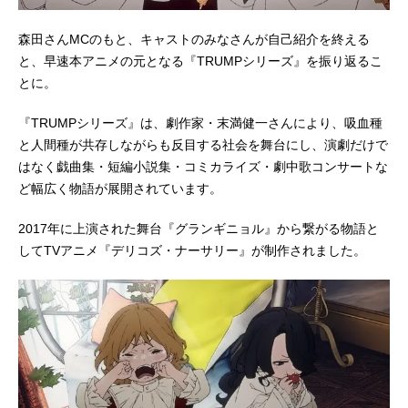
森田さんMCのもと、キャストのみなさんが自己紹介を終える
と、早速本アニメの元となる『TRUMPシリーズ』を振り返るこ
とに。
『TRUMPシリーズ』は、劇作家・末満健一さんにより、吸血種
と人間種が共存しながらも反目する社会を舞台にし、演劇だけで
はなく戯曲集・短編小説集・コミカライズ・劇中歌コンサートな
ど幅広く物語が展開されています。
2017年に上演された舞台『グランギニョル』から繋がる物語と
してTVアニメ『デリコズ・ナーサリー』が制作されました。