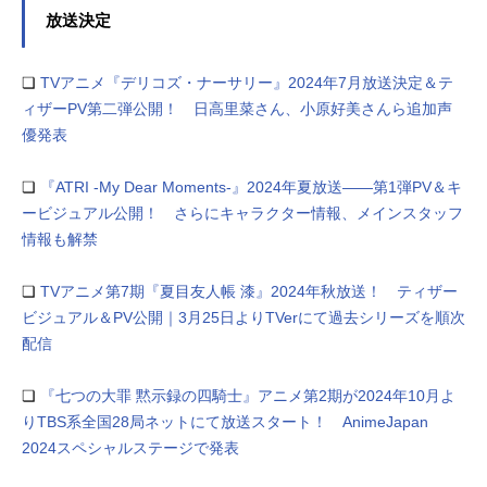
放送決定
❏
TVアニメ『デリコズ・ナーサリー』2024年7月放送決定＆テ
ィザーPV第二弾公開！ 日高里菜さん、小原好美さんら追加声
優発表
❏
『ATRI -My Dear Moments-』2024年夏放送――第1弾PV＆キ
ービジュアル公開！ さらにキャラクター情報、メインスタッフ
情報も解禁
❏
TVアニメ第7期『夏目友人帳 漆』2024年秋放送！ ティザー
ビジュアル＆PV公開｜3月25日よりTVerにて過去シリーズを順次
配信
❏
『七つの大罪 黙示録の四騎士』アニメ第2期が2024年10月よ
りTBS系全国28局ネットにて放送スタート！ AnimeJapan
2024スペシャルステージで発表