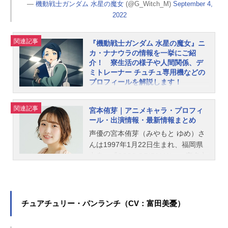
ド長髪、胸元の開いた制服姿シャデ
—
機動戦士ガンダム 水星の魔女
(@G_Witch_M)
September 4,
ィクの生活決闘委員会室にいること
2022
が多いです。しかし、シャディクは
行動派で、目的のために必要だと考
関連記事
『機動戦士ガンダム 水星の魔女』ニ
えた人の元へ自ら出向くこともしば
カ・ナナウラの情報を一挙にご紹
しば。グエルのキャンプ場、ミオリ
介！ 寮生活の様子や人間関係、デ
ネの温室などプライベート空間にな
ミトレーナー チュチュ専用機などの
っている場所にも訪問します。ま
プロフィールを解説します！
た、グラスレー寮を​​束ねており、部
『機動戦士ガンダム水星の魔女』ニ
屋には5人の女子が駐在。サビーナ、
カ・ナナウラ。メカニック科2年で、
関連記事
宮本侑芽｜アニメキャラ・プロフィ
レネ、イリーシャ、メイジー、エナ
優秀な整備の技術を持つ少女です。
ール・出演情報・最新情報まとめ
オが、シャディクの学園内外の仕事
本記事ではそんなニカの情報をご紹
声優の宮本侑芽（みやもと ゆめ）さ
を補佐しています。シャディクと
介！ 寮生活の様子や人間関係、自
んは1997年1月22日生まれ、福岡県
ニ...
信作のデミトレーナーチュチュ専用
出身。『SSSS.GRIDMAN』の宝多六
機、声優情報などをまとめました。
花役をはじめ、『機動戦士ガンダム
ニカの基本情報◆◆新キャラクター
水星の魔女』のニカ・ナナウラ役な
解禁①◆◆【ニカ・ナナウラ】の設
ど、人気作品のキャラクターを多く
定画を初公開いたします！▼公式サ
演じています。こちらでは、宮本侑
チュアチュリー・パンランチ（CV：富田美憂）
イトhttps://t.co/SmLXxGhzoi#水星の
芽さんのオススメ記事をご紹介！
魔女 #G_Witchpic.twitter.com/tEWj1