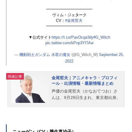
━━━━━━━━━━━━
ヴィム・ジェターク
CV：
#金尾哲夫
━━━━━━━━━━━━
▼公式サイト
https://t.co/PasOcqa3dy
#G_Witch
pic.twitter.com/kPnp3Yf7Aw
—
機動戦士ガンダム 水星の魔女
(@G_Witch_M)
September 25,
2022
関連記事
金尾哲夫｜アニメキャラ・プロフィ
ール・出演情報・最新情報まとめ
声優の金尾哲夫（かなおてつお）さ
んは、9月29日生まれ、東京都出身。
こちらでは、金尾哲夫さんのオスス
メ記事をご紹介！
ニューゲン（CV：勝生真沙子）