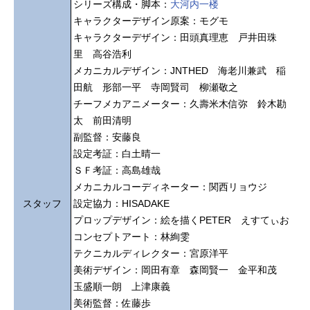
シリーズ構成・脚本：
大河内一楼
キャラクターデザイン原案：モグモ
キャラクターデザイン：田頭真理恵 戸井田珠
里 高谷浩利
メカニカルデザイン：JNTHED 海老川兼武 稲
田航 形部一平 寺岡賢司 柳瀬敬之
チーフメカアニメーター：久壽米木信弥 鈴木勘
太 前田清明
副監督：安藤良
設定考証：白土晴一
ＳＦ考証：高島雄哉
メカニカルコーディネーター：関西リョウジ
スタッフ
設定協力：HISADAKE
プロップデザイン：絵を描くPETER えすてぃお
コンセプトアート：林絢雯
テクニカルディレクター：宮原洋平
美術デザイン：岡田有章 森岡賢一 金平和茂
玉盛順一朗 上津康義
美術監督：佐藤歩