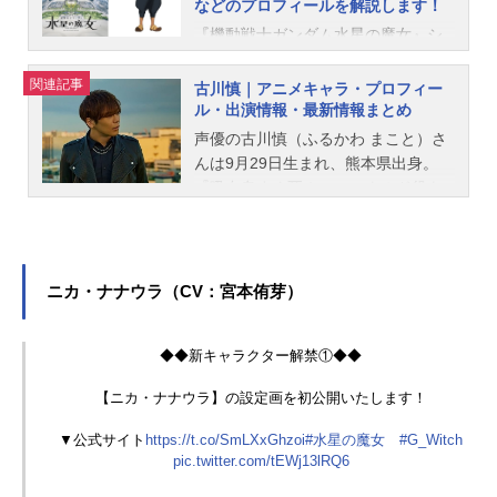
などのプロフィールを解説します！
『機動戦士ガンダム水星の魔女』シ
ャディク・ゼネリ。パイロット科3年
の飄々とした色男です。決闘委員会
関連記事
古川慎｜アニメキャラ・プロフィー
の委員長で、グラスレー寮を束ねて
ル・出演情報・最新情報まとめ
おりリーダー気質。本記事ではそん
声優の古川慎（ふるかわ まこと）さ
なシャディクの情報をご紹介！ 生
んは9月29日生まれ、熊本県出身。
活の様子や人間関係、ミカエリス、
『吸血鬼すぐ死ぬ』のロナルド役を
声優情報などをまとめました。シャ
はじめ、『かぐや様は告らせたい～
ディクの基本情報◆◆メインキャラ
天才たちの恋愛頭脳戦～』の白銀御
クター解禁⑤◆◆【シャディク・ゼ
行役など、人気作品のキャラクター
ネリ】の設定画を初公開いたしま
を多く演じています。こちらでは、
ニカ・ナナウラ（CV：宮本侑芽）
す！▼公式サイトhttps://t.co/bgOBTy
古川慎さんのオススメ記事をご紹
dmwG#水星の魔女 #G_Witchpic.twi
介！
tter.com/w4VKzjaBmE—機動戦士ガ
◆◆新キャラクター解禁①◆◆
ンダム水星の魔女(@G_Witch_M)Jun
【ニカ・ナナウラ】の設定画を初公開いたします！
e17,2022所属：パイロット科3年
寮：グラスレー寮委員会：決闘委員
▼公式サイト
https://t.co/SmLXxGhzoi
#水星の魔女
#G_Witch
会・委員長親族：義父・サリウス・
pic.twitter.com/tEWj13lRQ6
ゼネリMS：ミカエリス特徴：ブロン