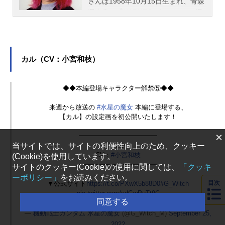
さんは1958年10月15日生まれ、青森
県出身。『NARUTO -ナルト-』の綱
手役をはじめ、『美少女戦士セーラ
ームーン』の海王みちる/セーラーネ
プチューン役など、人気作品のキャ
ラクターを多く演じています。こち
カル（CV：小宮和枝）
らでは、勝生真沙子さんのオススメ
記事をご紹介！
◆◆本編登場キャラクター解禁⑤◆◆
来週から放送の
#水星の魔女
本編に登場する、
【カル】の設定画を初公開いたします！
×
━━━━━━━━━━━━
当サイトでは、サイトの利便性向上のため、クッキー
カル
CV：
#小宮和枝
(Cookie)を使用しています。
━━━━━━━━━━━━
サイトのクッキー(Cookie)の使用に関しては、
「クッキ
ーポリシー」
をお読みください。
目次
▼公式サイト
https://t.co/PXwX5b88D0
#G_Witch
pic.twitter.com/sdGwPuTt9C
同意する
—
機動戦士ガンダム 水星の魔女
(@G_Witch_M)
September 25,
2022