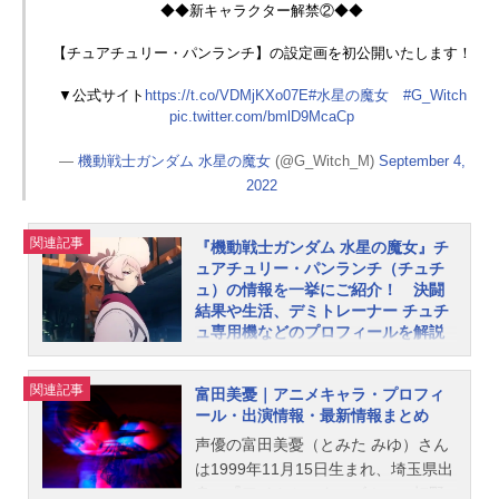
3lRQ6—機動戦士ガンダム水星の魔
◆◆新キャラクター解禁②◆◆
女(@G_Witch_M)September4,2022
所属：メカニック科2年寮：地球寮自
【チュアチュリー・パンランチ】の設定画を初公開いたします！
信作のMS：デミトレーナーチュチュ
▼公式サイト
https://t.co/VDMjKXo07E
#水星の魔女
#G_Witch
専用機特徴：インナーカラーがブル
pic.twitter.com/bmlD9McaCp
ーのショートヘアニカの寮生活同室
者は、スレッタ、チュチュ、リリッ
—
機動戦士ガンダム 水星の魔女
(@G_Witch_M)
September 4,
ケ、アリヤ。主に学園での出来事を
2022
就寝前にみんなで話します。エラン
に誘われて出かけようとするスレッ
関連記事
『機動戦士ガンダム 水星の魔女』チ
タの話に盛り上がり、ガールズトー
ュアチュリー・パンランチ（チュチ
クを楽しんでいる様子。ルームウェ
ュ）の情報を一挙にご紹介！ 決闘
アはみんなの育ってきた環境や趣向
結果や生活、デミトレーナー チュチ
を想像しながらデザインするのが楽
ュ専用機などのプロフィールを解説
しかったです。（所々、本編とデザ
します！
イン時とで色が違ったりしますがご
『機動戦士ガンダム水星の魔女』チ
関連記事
富田美憂｜アニメキャラ・プロフィ
容赦ください）#水星の魔女#G_Witc
ュアチュリー・パンランチ（愛称は
ール・出演情報・最新情報まとめ
hpic.twitter.com/vSxlIBkPu8—形部一
チュチュ）。パイロット科1年で、ス
平(@ippeigyoubu)October30,2022ニ
声優の富田美憂（とみた みゆ）さん
ペーシアンを嫌う少女です。本記事
カの人間関係スレッ...
は1999年11月15日生まれ、埼玉県出
ではそんなチュチュの情報をご紹
身。『アイカツスターズ！』の虹野