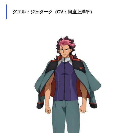
報、株式会社ガンダムなどをまとめ
ミオリネ・レンブラン役など、人気
ました。ミオリネの基本情報◆◆メ
作品のキャラクターを多く演じてい
グエル・ジェターク（CV：阿座上洋平）
インキャラクター解禁②◆◆【ミオ
ます。こちらでは、Lynnさんのプロ
リネ・レンブラン】の設定画を初公
フィールと関連記事を紹介します。
開いたします！▼公式サイトhttps://t.
co/3np608MOYq#水星の魔女 #G_
Witchpic.twitter.com/rJ32IrrdOZ—機
動戦士ガンダム水星の魔女(@G_Witc
h_M)June17,2022所属：経営戦略科
2年親族：父・デリング・レンブラン
夢：地球に行きたい特徴：白髪ロン
グミオリネの生活決闘で勝った最も
優秀な生徒に与えられる称号・ホル
ダーの花嫁。学園理事長であり父の
デリングが決めて、勝者のトロフィ
ーにされることに強い不満を抱いて
います。勉強は得意で、実習のサポ
ートなどはマニュアルの暗記ででき
るようになるなど優秀。時にスレッ
タの勉強を見てあげています。ミオ
リネの部屋寮に所属していないミオ