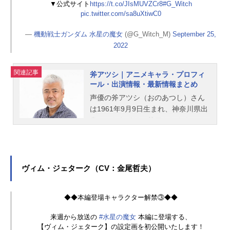
▼公式サイト
https://t.co/JIsMUVZCr8
#G_Witch
pic.twitter.com/sa8uXtiwC0
—
機動戦士ガンダム 水星の魔女
(@G_Witch_M)
September 25,
2022
関連記事
斧アツシ｜アニメキャラ・プロフィ
ール・出演情報・最新情報まとめ
声優の斧アツシ（おのあつし）さん
は1961年9月9日生まれ、神奈川県出
身。こちらでは、斧アツシさんのオ
ススメ記事をご紹介！
ヴィム・ジェターク（CV：金尾哲夫）
◆◆本編登場キャラクター解禁③◆◆
来週から放送の
#水星の魔女
本編に登場する、
【ヴィム・ジェターク】の設定画を初公開いたします！