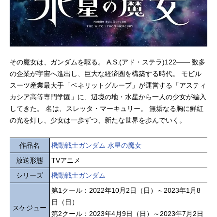
その魔女は、ガンダムを駆る。 A.S.(アド・ステラ)122―― 数多
の企業が宇宙へ進出し、巨大な経済圏を構築する時代。 モビル
スーツ産業最大手「ベネリットグループ」が運営する「アスティ
カシア高等専門学園」に、辺境の地・水星から一人の少女が編入
してきた。 名は、スレッタ・マーキュリー。 無垢なる胸に鮮紅
の光を灯し、少女は一歩ずつ、新たな世界を歩んでいく。
作品名
機動戦士ガンダム 水星の魔女
放送形態
TVアニメ
シリーズ
機動戦士ガンダム
第1クール：2022年10月2日（日）～2023年1月8
日（日）
スケジュー
第2クール：2023年4月9日（日）～2023年7月2日