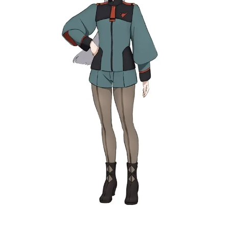
Witch_M)June17,2022 出身：水星
年齢：17歳所属：パイロット科2年生
（編入）学籍番号：LP041寮：地球
寮親族：母・プロスペラMS：ガンダ
ム・エアリアル特徴：赤い髪、母か
らもらったヘアバンドスレッタの決
闘結果VSグエル（第1話）：勝利
（ホルダーに昇格）VSグエル（第3
話）：学園在籍を賭けて、勝利VSエ
ラン（第6話）：エランを知ることを
賭けて、勝利入学理由水星を豊かな
星にするため。母・プロスペラの薦
めで、アスティカシア高等専門学園
に編入しました。スレッタにとっ...