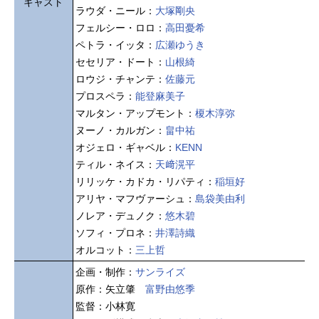
キャスト
ラウダ・ニール：
大塚剛央
フェルシー・ロロ：
高田憂希
ペトラ・イッタ：
広瀬ゆうき
セセリア・ドート：
山根綺
ロウジ・チャンテ：
佐藤元
プロスペラ：
能登麻美子
マルタン・アップモント：
榎木淳弥
ヌーノ・カルガン：
畠中祐
オジェロ・ギャベル：
KENN
ティル・ネイス：
天﨑滉平
リリッケ・カドカ・リパティ：
稲垣好
アリヤ・マフヴァーシュ：
島袋美由利
ノレア・デュノク：
悠木碧
ソフィ・プロネ：
井澤詩織
オルコット：
三上哲
企画・制作：
サンライズ
原作：矢立肇
富野由悠季
監督：小林寛