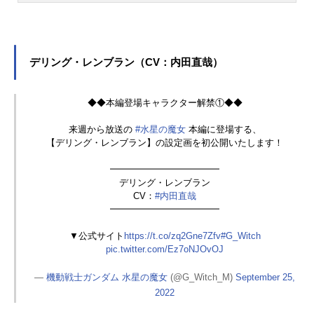
介！ 決闘結果や入学理由、寮生活
ゆめ役をはじめ、『メイドインアビ
の様子、人間関係、デミトレーナー
ス』のリコ役など、人気作品のキャ
チュチュ専用機、声優情報などをま
ラクターを多く演じています。こち
とめました。チュチュの基本情報◆
らでは、富田美憂さんのオススメ記
デリング・レンブラン（CV：内田直哉）
◆新キャラクター解禁②◆◆【チュ
事をご紹介！
アチュリー・パンランチ】の設定画
を初公開いたします！▼公式サイトh
◆◆本編登場キャラクター解禁①◆◆
ttps://t.co/VDMjKXo07E#水星の魔
女 #G_Witchpic.twitter.com/bmlD9
来週から放送の
#水星の魔女
本編に登場する、
McaCp—機動戦士ガンダム水星の魔
【デリング・レンブラン】の設定画を初公開いたします！
女(@G_Witch_M)September4,2022
━━━━━━━━━━━━
所属：パイロット科1年寮：地球寮M
デリング・レンブラン
S：デミトレーナーチュチュ専用機特
CV：
#内田直哉
徴：わたあめのようにふわふわなツ
━━━━━━━━━━━━
インのお団子頭一人称：あ〜しチュ
チュの決闘結果VSグラスレー寮（第
▼公式サイト
https://t.co/zq2Gne7Zfv
#G_Witch
pic.twitter.com/Ez7oNJOvOJ
9話）：株式会社ガンダムをかけて、
勝利機動戦士ガンダム水星の魔女第4
—
機動戦士ガンダム 水星の魔女
(@G_Witch_M)
September 25,
話「みえない地雷」ご視聴ありがと
2022
うございました！チュチュ先輩のデ
ミトレーナー（HG）、11/5発売で