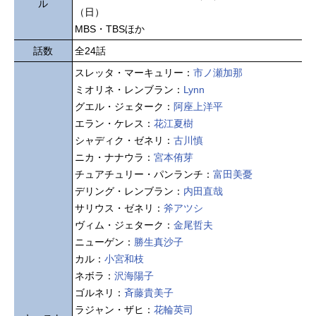
ル
（日）
MBS・TBSほか
話数
全24話
スレッタ・マーキュリー：
市ノ瀬加那
ミオリネ・レンブラン：
Lynn
グエル・ジェターク：
阿座上洋平
エラン・ケレス：
花江夏樹
シャディク・ゼネリ：
古川慎
ニカ・ナナウラ：
宮本侑芽
チュアチュリー・パンランチ：
富田美憂
デリング・レンブラン：
内田直哉
サリウス・ゼネリ：
斧アツシ
ヴィム・ジェターク：
金尾哲夫
ニューゲン：
勝生真沙子
カル：
小宮和枝
ネボラ：
沢海陽子
ゴルネリ：
斉藤貴美子
ラジャン・ザヒ：
花輪英司