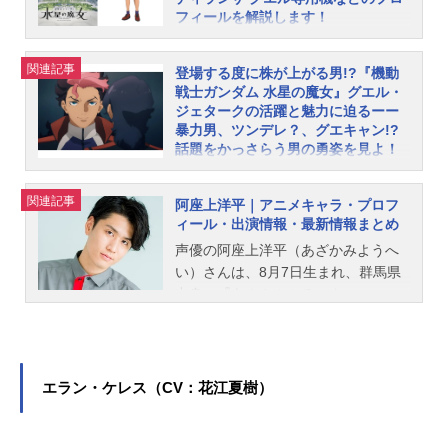
フィールを解説します！
『機動戦士ガンダム水星の魔女』グ
エル・ジェターク。パイロット科3年
関連記事
登場する度に株が上がる男!?『機動
の気性が荒々しい青年です。元ホル
戦士ガンダム 水星の魔女』グエル・
ダーで、自身の技術に絶対の自信を
ジェタークの活躍と魅力に迫るーー
暴力男、ツンデレ？、グエキャン!?
持っています。本記事ではそんなグ
話題をかっさらう男の勇姿を見よ！
エルの情報をご紹介！ 決闘結果や
生活の様子、人間関係、ディランザ
いよいよ第1期の放送も後半へと差し
グエル専用機、声優情報などをまと
掛かった「機動戦士ガンダム水星の
関連記事
阿座上洋平｜アニメキャラ・プロフ
めました。グエルの基本情報◆◆メ
魔女」。６話の衝撃的なラストの
ィール・出演情報・最新情報まとめ
インキャラクター解禁③◆◆【グエ
後、「続きが気になって仕方がな
声優の阿座上洋平（あざかみようへ
ル・ジェターク】の設定画を初公開
い！」と悶々としながら第7話の放送
い）さんは、8月7日生まれ、群馬県
いたします！▼公式サイトhttps://t.c
を待っているファンも少なくないか
出身。『あんさんぶるスター
o/sBT3tr5KQq#水星の魔女 #G_Wit
と思います。放送の度にTwitterのト
ズ！！』の天城燐音役をはじめ、
chpic.twitter.com/piPYxHcW1z—機動
レンドを独占するなど、非常に大き
『機動戦士ガンダム 水星の魔女』の
戦士ガンダム水星の魔女(@G_Witch_
な盛り上がりを見せている本作です
グエル・ジェターク役など、人気作
M)June17,2022所属：パイロット科3
が、その人気の要因には登場する魅
品のキャラクターを多く演じていま
エラン・ケレス（CV：花江夏樹）
年親族：父・ヴィム・ジェターク、
力的なキャラクターたちの存在が挙
す。こちらでは、阿座上洋平さんの
弟・ラウダ・ニールMS：ディランザ
げられるでしょう。「ガンダム」シ
オススメ記事をご紹介！
グエル専用機特徴：赤い前髪グエル
リーズ初の女性主人公であるスレッ