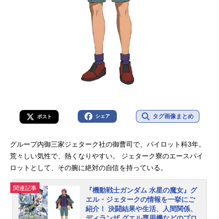
リネは別で自分の部屋があります。
食べたカップやゴミがそこかしこに
あり、片付いてはいません...
タグ画像まとめ
シェア
ポスト
グループ内御三家ジェターク社の御曹司で、パイロット科3年。
荒々しい気性で、熱くなりやすい。 ジェターク寮のエースパイ
ロットとして、その腕に絶対の自信を持っている。
関連記事
『機動戦士ガンダム 水星の魔女』グ
エル・ジェタークの情報を一挙にご
紹介！ 決闘結果や生活、人間関係、
ディランザ グエル専用機などのプロ