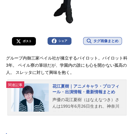
タグ画像まとめ
シェア
ポスト
グループ内御三家ペイル社が擁立するパイロット。パイロット科
3年。 ペイル寮の筆頭だが、学園内の誰にも心を開かない孤高の
人。 スレッタに対して興味を抱く。
関連記事
花江夏樹｜アニメキャラ・プロフィ
ール・出演情報・最新情報まとめ
声優の花江夏樹（はなえなつき）さ
んは1991年6月26日生まれ、神奈川
県出身。『東京喰種トーキョーグー
ル』の金木研役をはじめ、『鬼滅の
刃』の竈門炭治郎役など、人気作品
のキャラクターを多く演じていま