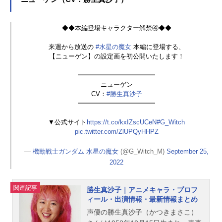
◆◆本編登場キャラクター解禁④◆◆
来週から放送の
#水星の魔女
本編に登場する、
【ニューゲン】の設定画を初公開いたします！
━━━━━━━━━━━━
ニューゲン
CV：
#勝生真沙子
━━━━━━━━━━━━
▼公式サイト
https://t.co/kxIZscUCeN
#G_Witch
pic.twitter.com/ZlUPQyHHPZ
—
機動戦士ガンダム 水星の魔女
(@G_Witch_M)
September 25,
2022
関連記事
勝生真沙子｜アニメキャラ・プロフ
ィール・出演情報・最新情報まとめ
声優の勝生真沙子（かつきまさこ）