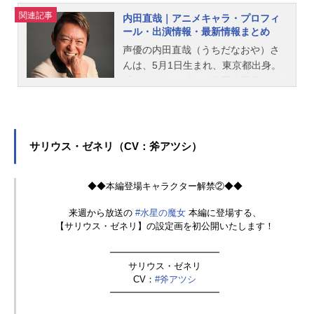
す！よろしくお願いいたします✨#水
関連記事
内田直哉｜アニメキャラ・プロフィ
星の魔女#G_Witchpic.twitter.com/K0
ール・出演情報・最新情報まとめ
XshMLk1U—海老川兼武(@KANETAK
声優の内田直哉（うちだなおや）さ
E)October23,2022入学理由故郷を豊
んは、5月1日生まれ、東京都出身。
かにするため、学園に入りました。
『ドリフターズ』の織田信長役をは
旧友のアーシアンたちから信頼...
じめ、『NARUTO -ナルト-』のうち
はマダラ役など、人気作品のキャラ
クターを多く演じています。こちら
では、内田直哉さんのオススメ記事
サリウス・ゼネリ（CV：斧アツシ）
をご紹介！
◆◆本編登場キャラクター解禁②◆◆
来週から放送の
#水星の魔女
本編に登場する、
【サリウス・ゼネリ】の設定画を初公開いたします！
━━━━━━━━━━━━
サリウス・ゼネリ
CV：
#斧アツシ
━━━━━━━━━━━━