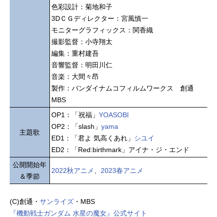
色彩設計：菊地和子
3DＣＧディレクター：宮風慎一
モニターグラフィックス：関香織
撮影監督：小寺翔太
編集：重村建吾
音響監督：明田川仁
音楽：大間々昂
製作：バンダイナムコフィルムワークス 創通
MBS
OP1：「祝福」
YOASOBI
OP2：「slash」
yama
主題歌
ED1：「君よ 気高くあれ」
シユイ
ED2：「Red:birthmark」アイナ・ジ・エンド
公開開始年
2022秋アニメ
、
2023春アニメ
＆季節
(C)創通・
サンライズ
・MBS
『機動戦士ガンダム 水星の魔女』公式サイト