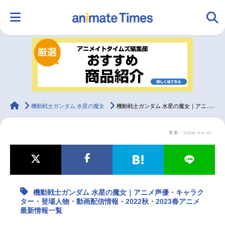
HOME
ランキング
アニメ
声優
ラジオ
みんなの声
グッズ
映画
animateTimes
機動戦士ガンダム 水星の魔女
機動戦士ガンダム 水星の魔女｜アニメ声優・キャラクター・登場人物・動画配信情報・2022秋・2023春アニメ最新情報一覧
更新：2026-04-01
マンガ・ラノベ
ゲーム・アプリ
音楽
コスプレ
2.5次元
配信・Vtuber
トレンド
無料マンガ
機動戦士ガンダム 水星の魔女｜アニメ声優・キャラク
最新記事一覧
ター・登場人物・動画配信情報・2022秋・2023春アニメ
最新情報一覧
アニメ記事一覧
声優記事一覧