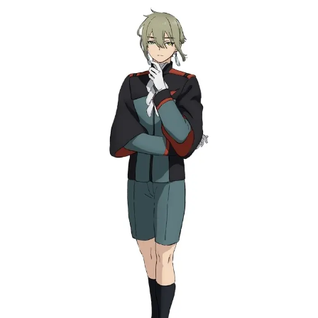
の決闘結果VSスレッタ（第1話）：
タ・マーキュリーを筆頭に、個性的
敗北（ホルダーから降格）VSスレッ
なキャラが多数登場しているのです
タ（第3話）：スレッタの退学を賭け
が、個人的に今もっともアツい存在
て、敗北（ジェターク寮退出）◆◆
とっても過言ではないのが、主要キ
第3話「グエルのプライド」◆◆ご視
ャラクターの一人であるグエル・ジ
聴ありがとうございました！今週の
ェターク。ベネリットグループの御
エンドカードは、KURI(@kuri_giepi)
三家企業・ジェターク・ヘビー・マ
さん描き下ろしです！▼エンドカー
シーナリーの御曹司で、当初はスレ
ド一覧https://t.co/pgVRXwgYpE#水星
ッタとは敵対する、いわば憎まれ役
の魔女#G_Witchpic.twitter.com/s8Ar
のような位置づけのキャラクターか
R49LgY—機動戦士ガンダム水星の魔
と思われたのですが、みるみる内に
女(@G_Witch_M)October16,2022グ
その人気は急上昇。回を重ねるごと
エルの生活ホルダー時...
に株が上がり続け、今や屈指の人気
キャラクターとなっています。今回
は、そんなグエルの活躍を振り返り
つつ、その魅力に迫っていきます！
なお、本記事は第６話までのネタバ
レを含む内容となっているので、未
視聴の方はご注意ください。第一...