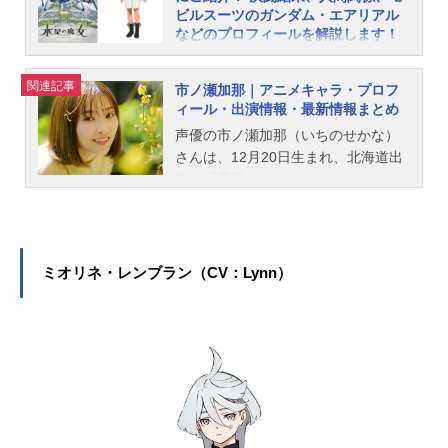
ビルスーツのガンダム・エアリアル
などのプロフィールを解説します！
『機動戦士ガンダム水星の魔女』の
主人公・スレッタ・マーキュリー。
関連記事
市ノ瀬加那｜アニメキャラ・プロフ
パイロット科2年生に編入してきた水
ィール・出演情報・最新情報まとめ
星出身の少女です。性格は内向的な
声優の市ノ瀬加那（いちのせかな）
性格ですが、正義感がありホルダー
さんは、12月20日生まれ、北海道出
に挑まれた勝負を買って出るなど勇
身。『葬送のフリーレン』のフェル
敢な場面も。本記事ではそんなスレ
ン役をはじめ、『機動戦士ガンダム
ッタの情報をご紹介します。決闘結
水星の魔女』のスレッタ・マーキュ
果や入学理由、寮での生活の様子、
リー役など、人気作品のキャラクタ
人間関係、ガンダム・エアリアル、
ーを多く演じています。こちらで
ミオリネ・レンブラン（CV：Lynn）
声優情報などをまとめました。スレ
は、市ノ瀬加那さんのオススメ記事
ッタの基本情報◆◆メインキャラク
をご紹介！
ター解禁①◆◆本作の主人公【スレ
ッタ・マーキュリー】の設定画を初
公開いたします！▼公式サイトhttp
s://t.co/EDbsQRU6jH#水星の魔女 #
G_Witchpic.twitter.com/jSe10ARJR0
—機動戦士ガンダム水星の魔女(@G_