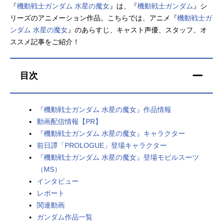
『
機動戦士ガンダム 水星の魔女
』は、『
機動戦士ガンダム
』シ
アニメ映画一覧
実写化映画一覧
リーズのアニメーション作品。こちらでは、アニメ『
機動戦士ガ
ンダム 水星の魔女
』のあらすじ、キャスト声優、スタッフ、オ
今期アニメ曜日別一覧
ススメ記事をご紹介！
春アニメ
夏アニメ
目次
秋アニメ
冬アニメ
男性声優/女性声優一覧
『機動戦士ガンダム 水星の魔女』作品情報
動画配信情報【PR】
FOLLOW US
『機動戦士ガンダム 水星の魔女』キャラクター
前日譚「PROLOGUE」登場キャラクター
『機動戦士ガンダム 水星の魔女』登場モビルスーツ
（MS）
インタビュー
レポート
関連動画
ガンダム作品一覧