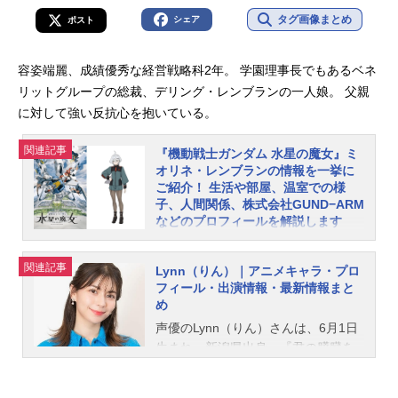
タグ画像まとめ
シェア
ポスト
容姿端麗、成績優秀な経営戦略科2年。 学園理事長でもあるベネ
リットグループの総裁、デリング・レンブランの一人娘。 父親
に対して強い反抗心を抱いている。
関連記事
『機動戦士ガンダム 水星の魔女』ミ
オリネ・レンブランの情報を一挙に
ご紹介！ 生活や部屋、温室での様
子、人間関係、株式会社GUND−ARM
などのプロフィールを解説します
『機動戦士ガンダム水星の魔女』ミ
オリネ・レンブラン。経営戦略科2年
関連記事
Lynn（りん）｜アニメキャラ・プロ
の容姿端麗で成績優秀な少女です。
フィール・出演情報・最新情報まと
ベネリットグループの総裁・デリン
め
グの一人娘ですが、父親に強い反抗
声優のLynn（りん）さんは、6月1日
心があります。本記事ではそんなミ
生まれ、新潟県出身。『君の膵臓を
オリネの情報をご紹介！ 生活や部
たべたい』の山内桜良役をはじめ、
屋、温室の様子、人間関係、声優情
『機動戦士ガンダム 水星の魔女』の