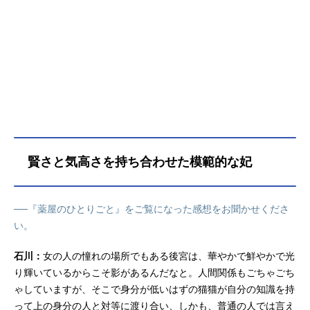
が立ちふさがります。（※初回放送
新たな淑妃・楼蘭妃の入内、壬氏の
鈴 小川ひとみキャラクターデザイ
は23時40分から）。今回、放送を控
命が狙われた、前代未聞の未解決事
ン：...
えた本作について猫猫役の悠木碧さ
件、そして消えた容疑者・翠苓。不
ん、壬氏役の大塚剛央さんにインタ
穏な空気が晴れない中、外国からの
ビュー！ 第1期の振り返りはもちろ
隊商、さらには無理難題な要求をす
ん、第2期が待ち遠しくなるお話の
る特使も来訪。宮中にはさらなる暗
数々を伺っています。 “猫っぽい
雲が立ち込め始めていた。猫猫と壬
選択を取れれば勝ち”──第1期の印象
氏を待ち受ける新たな難事件。それ
的なエピソードをお聞かせくださ
らは、やがて国をも巻き込む一大事
い。大塚剛央さん（以下、大塚）：
件へと発展していくーキャスト猫
すごく悩むところなんですけど、特
賢さと気高さを持ち合わせた模範的な妃
猫：悠木碧壬氏：大塚剛央高順：小
に印象残っているのは第3話「幽霊騒
西克幸玉葉妃：種﨑敦美梨花妃：石
動」です。芙蓉妃という中級妃と名
川由依里樹妃：木野日菜小蘭：久野
もなき武官の恋を描いていて、最後
美咲子翠：瀬戸麻沙美姶良：Lynn愛
──『薬屋のひとりごと』をご覧になった感想をお聞かせくださ
の描き方もあくまで推測の範囲だか
凛：原由実羅半：豊永利行神美：深
い。
らこそ「そうだったら良いよね」と
見梨加ナレーション：島本須美(C)日
いう想像の余地があるお話なんです
向夏・イマジカインフォス／「薬屋
石川：
女の人の憧れの場所でもある後宮は、華やかで鮮やかで光
よね。個人的にも全てを語りきらな
のひとりごと」製作委員会&nbs...
り輝いているからこそ影があるんだなと。人間関係もごちゃごち
い展開が好きなので、そういう意味
ゃしていますが、そこで身分が低いはずの猫猫が自分の知識を持
でも印象的に残っています。悠木碧
って上の身分の人と対等に渡り合い、しかも、普通の人では言え