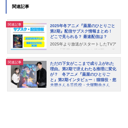
難題な要求をする特使も来訪。宮中
レット・エヴァーガーデン』のヴァ
関連記事
にはさらなる暗雲が立ち込め始めて
イオレット・エヴァーガーデン役な
いた。猫猫と壬氏を待ち受ける新た
ど、人気作品のキャラクターを多く
な難事件。それらは、やがて国をも
関連記事
演じています。こちらでは、石川由
巻き込む一大事件へと発展していく
2025年冬アニメ『薬屋のひとりごと
依さんのオススメ記事をご紹介！
第2期』配信サブスク情報まとめ！
ー作品名薬屋のひとりごと第2期放送
どこで見られる？ 最速配信は？
形態TVアニメシリーズ薬屋のひとり
2025年より放送がスタートしたTVア
ごとスケジュール2025年1月10日
ニメ『薬屋のひとりごと第2期』。T
（金）〜2025年7月4日（金）日本テ
Vの放送ではなく、配信やサブスクリ
レビ系にて話数全24話キャスト猫
関連記事
プションサービスで作品を楽しもう
猫：悠木碧壬氏：大塚剛央高順：小
ただの下女がここまで成り上がれた
理由。第2期で冴えわたる推理に変化
と思っている方も多いはず。本稿で
西克幸玉葉妃：種﨑敦美梨花妃：石
が？ 冬アニメ『薬屋のひとりご
は、2025年冬アニメの中でも話題の
川由依里樹妃：木野日菜小蘭：久野
と』第2期インタビュー：猫猫役・悠
『薬屋のひとりごと第2期』の配信、
美咲子翠：瀬戸麻沙美姶良：Lynn愛
木碧さん＆壬氏役・大塚剛央さん
サブスク情報をまとめてご紹介しま
凛：原由実羅半：豊永利行神美：深
大人気後宮謎解きエンタテインメン
す！作品情報あらすじ帝の寵妃・玉
見梨加ナレーション：島本須美スタ
ト『薬屋のひとりごと』のTVアニメ
葉妃の妊娠判明により、猫猫は翡翠
ッフ原作：日向夏(ヒーロー文庫/イマ
第2期が2025年1月10日より連続2ク
宮の毒見役に復帰。妃、そして帝の
ジカインフォス刊)キャラクター原
ールで放送中！ 第1期から続く未解
御子を狙った事件が再び起きないよ
案：しのとうこ総監督・シリーズ構
決の謎が後宮を不穏な空気に包む
う警戒をしながら、日々を送ってい
成：長沼範裕監督：筆坂明規副監
中、猫猫と壬氏の前に新たな難事件
た。先帝時代からの重臣を父にもつ
督：中川航脚本：柿原優子 千葉美