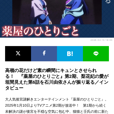
アニメ映画一覧
実写化映画一覧
今期アニメ曜日別一覧
春アニメ
夏アニメ
2025-02-15 18:00
秋アニメ
冬アニメ
男性声優/女性声優一覧
FOLLOW US
高嶺の花だけど素の瞬間にキュンとさせられ
る！ 『薬屋のひとりごと』第2期、梨花妃の愛が
垣間見えた第6話を石川由依さんが振り返る／イン
タビュー
大人気後宮謎解きエンターテインメント『薬屋のひとりごと』。
2025年1月10日よりTVアニメ第2期が放送中！ 第1期から続く
未解決の謎が後宮を不穏な空気に包む中、猫猫と壬氏の前に新た