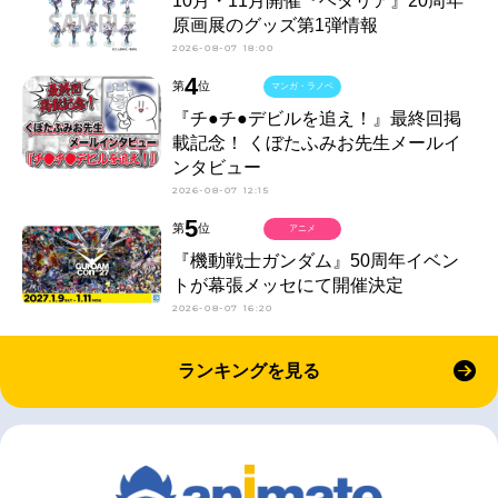
10月・11月開催『ヘタリア』20周年
原画展のグッズ第1弾情報
2026-08-07 18:00
4
第
位
マンガ・ラノベ
『チ●チ●デビルを追え！』最終回掲
載記念！ くぼたふみお先生メールイ
ンタビュー
2026-08-07 12:15
5
第
位
アニメ
『機動戦士ガンダム』50周年イベン
トが幕張メッセにて開催決定
2026-08-07 16:20
ランキングを見る