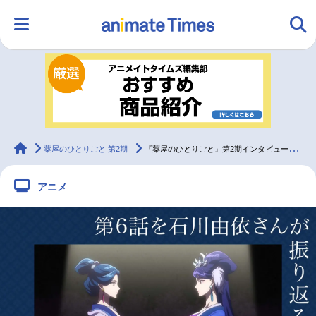
HOME
ランキング
アニメ
声優
ラジオ
みんなの声
グッズ
映画
animateTimes
薬屋のひとりごと 第2期
『薬屋のひとりごと』第2期インタビュー：石川由依
アニメ
マンガ・ラノベ
ゲーム・アプリ
音楽
コスプレ
2.5次元
配信・Vtuber
トレンド
無料マンガ
最新記事一覧
アニメ記事一覧
声優記事一覧