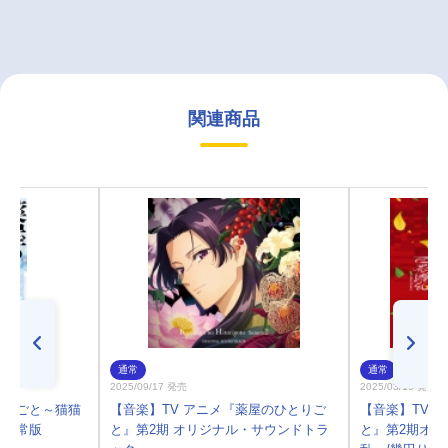
関連商品
通常
通常
2025/09/17 発売
2025/03/19 発売
とりごと～猫猫
【音楽】TV アニメ『薬屋のひとりご
【音楽】TVア
 通常版
と』第2期 オリジナル・サウンドトラ
と』第2期オ