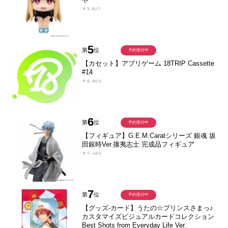
￥3,927
5
第
位
予約受付中
【カセット】アプリゲーム 18TRIP Cassette
#14
￥8,800
6
第
位
予約受付中
【フィギュア】G.E.M.Caratシリーズ 銀魂 坂
田銀時Ver.攘夷志士 完成品フィギュア
￥7,480
7
第
位
予約受付中
【グッズ-カード】うたの☆プリンスさまっ♪
カスタマイズビジュアルカードコレクション
Best Shots from Everyday Life Ver.