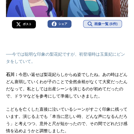
画像一覧 (6件)
シェア
ポスト
──今では聡明な印象の梨花妃ですが、初登場時は玉葉妃にビン
タをしていて。
石川：
今思い返せば梨花妃らしからぬ姿でしたね。あの時はどん
どん衰弱していくわが子のことで全然余裕がなくて大変だったん
だなって。私としては出産シーンを演じるのが初めてだったの
で、ドラマなどを参考にして準備していきました。
こどもを亡くした直後に泣いているシーンがすごく印象に残って
います。演じる上でも「本当に悲しい時、どんな声になるんだろ
う」と考えつつ、意外と尺が短かったので、その間でどれだけ感
情を込めようかと調整しました。