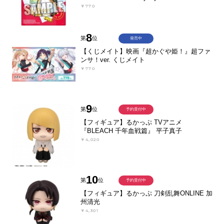
￥770
8
第
位
発売中
【くじメイト】映画『超かぐや姫！』超ファ
ンサ！ver. くじメイト
￥770
9
第
位
予約受付中
【フィギュア】るかっぷ TVアニメ
『BLEACH 千年血戦篇』 平子真子
￥4,020
10
第
位
予約受付中
【フィギュア】るかっぷ 刀剣乱舞ONLINE 加
州清光
￥4,301