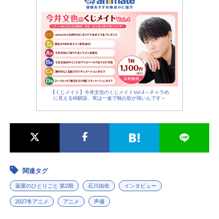
【くじメイト】今井文也のくじメイトVol.4～チャラめ
に見える幼馴染、実は一途で独占欲が強いんです～
関連タグ
薬屋のひとりごと 第2期
石川由依
インタビュー
2027冬アニメ
アニメ
声優