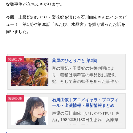
な難事件が立ちふさがります。
今回、上級妃のひとり・梨花妃を演じる石川由依さんにインタビ
ュー！ 第1期や第30話「みたび、水晶宮」を振り返ったお話を
伺いました。
関連記事
薬屋のひとりごと 第2期
帝の寵妃・玉葉妃の妊娠判明によ
り、猫猫は翡翠宮の毒見役に復帰。
妃、そして帝の御子を狙った事件が
再び起きないよう警戒をしながら、
日々を送っていた。先帝時代からの
関連記事
石川由依｜アニメキャラ・プロフィ
重臣を父にもつ新たな淑妃・楼蘭妃
ール・出演情報・最新情報まとめ
の入内、壬氏の命が狙われた、前代
声優の石川由依（いしかわ ゆい）さ
未聞の未解決事件、そして消えた容
んは1989年5月30日生まれ、兵庫県
疑者・翠苓。不穏な空気が晴れない
出身。『進撃の巨人』のミカサ・ア
中、外国からの隊商、さらには無理
ッカーマン役をはじめ、『ヴァイオ