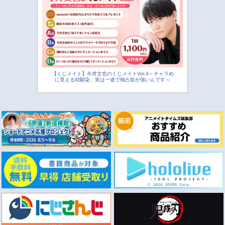
【くじメイト】今井文也のくじメイトVol.4～チャラめ
に見える幼馴染、実は一途で独占欲が強いんです～