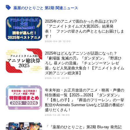
薬屋のひとりごと 第2期 関連ニュース
2025年のアニメで面白かった作品はどれ!?
「アニメイトタイムズ大賞2025」結果発
表！ ファンの皆さんの声とともにお届けしま
す！
2026-04-25 12:00
2025年はどんなアニソンが話題になった？
『劇場版 鬼滅の刃』『ダンダダン』『野原ひ
ろし 昼メシの流儀』『チェンソーマン レゼ
篇』など人気楽曲大集合！【アニメイトタイム
ズ的アニソン総決算】
2025-12-31 20:30
年末年始・お正月放送のアニメ・映画・声優の
特別番組一覧【2025→2026】『ダンダダン』
『【推しの子】』『葬送のフリーレン』の一挙
配信やAnimelo Summer Liveなど話題の番組が
盛りだくさん！
2025-12-25 18:00
「『薬屋のひとりごと』第2期 Blu-ray 発売記