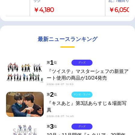
ック
乱」/幾田りら
￥4,180
￥6,050
最新ニュースランキング
1
第
位
グッズ
『ツイステ』マスターシェフの新規ア
ート使用の商品が10/24発売
2026-08-07 12:50
2
第
位
マンガ・ラノベ
『キスあと』第3話あらすじ＆場面写
真
2026-08-07 14:45
3
第
位
グッズ