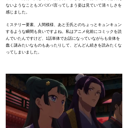
さん（以下、悠木）：私も悩みます
ないようなこともズバズバ言ってしまう姿は見ていて清々しさを
が、第19話「偶然か必然か」で猫猫
感じました。
が殴られるシーンは役者として印象
的です。猫猫はどの程度のアドレナ
ミステリー要素、人間模様、あと壬氏とのちょっとキュンキュン
リンを出して痛みを耐えているの
するような瞬間も良いですよね。私はアニメ化前にコミックを読
か、ダメージを受けながらも猫猫自
身...
んでいたんですけど、1話単体でお話になっていながらも全体を
蠢く謎みたいなものもあったりして、どんどん続きを読みたくな
ってしまいました。