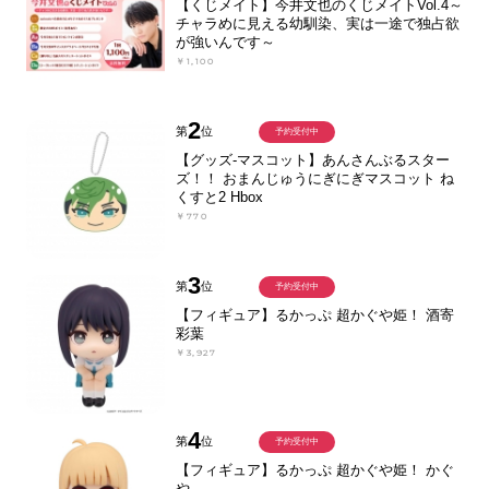
【くじメイト】今井文也のくじメイトVol.4～
チャラめに見える幼馴染、実は一途で独占欲
が強いんです～
￥1,100
2
第
位
予約受付中
【グッズ-マスコット】あんさんぶるスター
ズ！！ おまんじゅうにぎにぎマスコット ね
くすと2 Hbox
￥770
3
第
位
予約受付中
【フィギュア】るかっぷ 超かぐや姫！ 酒寄
彩葉
￥3,927
4
第
位
予約受付中
【フィギュア】るかっぷ 超かぐや姫！ かぐ
や