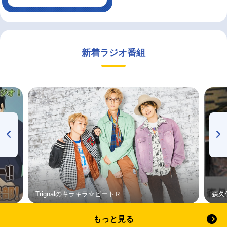
新着ラジオ番組
Trignalのキラキラ☆ビートＲ
森久
もっと見る