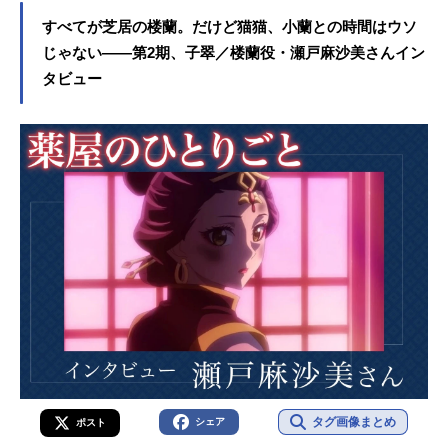
すべてが芝居の楼蘭。だけど猫猫、小蘭との時間はウソ
じゃない――第2期、子翠／楼蘭役・瀬戸麻沙美さんイン
タビュー
タグ画像まとめ
シェア
ポスト