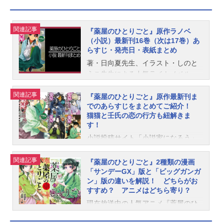
関連記事
『薬屋のひとりごと』原作ラノベ
（小説）最新刊16巻（次は17巻）あ
らすじ・発売日・表紙まとめ
著・日向夏先生、イラスト・しのと
うこ先生による人気ライトノベル
（小説）『薬屋のひとりごと』。202
関連記事
5年5月30日に最新刊となる16巻が発
『薬屋のひとりごと』原作最新刊ま
でのあらすじをまとめてご紹介！
売、次巻となる17巻は発売日未定
猫猫と壬氏の恋の行方も紐解きま
（未発表）です。こちらでは、『薬
す！
屋のひとりごと』既刊から最新刊ま
小説投稿サイト「小説家になろう」
での発売日・価格・あらすじなどの
で連載が始まった日向夏さんの小説
情報をご紹介しています。薬屋のひ
『薬屋のひとりごと』。WEBで読め
関連記事
とりごと最新刊（16巻）発売日あら
『薬屋のひとりごと』2種類の漫画
る作品として始まった本作は、現在
「サンデーGX」版と「ビッグガンガ
すじ発売日：2025/05/30価格：836
ン」版の違いを解説！ どちらがお
ヒーロー文庫で販売されているほ
円（税込）【小説】薬屋のひとりご
すすめ？ アニメはどちら寄り？
か、2社でコミカライズされていると
と(16)通常版［16巻あらすじ］皇帝
いう異例の作品です。2023年10月か
現在放送中の人気アニメ『薬屋のひ
の手術を無事に終えてから半月、季
らはアニメ化もされ、2024年1月時
とりごと』。薬や毒が大好きな主人
節も冬へと近づいていた。術後の治