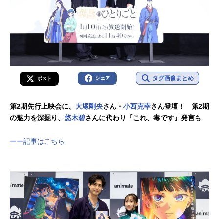
タグ画像まとめ
シェア
ポスト
第2期先行上映会に、
大塚剛央
さん・
小西克幸
さん登壇！ 第2期
の魅力を深掘り、
悠木碧
さんに代わり「これ、毒です」発言も
ーー記事はこちら