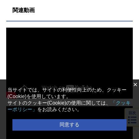
点ではシリーズ累計発行部数3100万
公・猫猫（マオマオ）が、後宮内で
療を上級医官に替わってもらったお
部を突破した大人気作品となってい
起こる事件や謎をその知識で解明し
関連動画
かげで、猫猫（マオマオ）の日常は
ます。後宮を舞台とし、薬や毒の知
ていく様が痛快な後宮ミステリー作
忙しくも平常運転へと戻っていた。
識で猫猫（マオマオ）が次々と事件
品です。原作は同名のライトノベル
そんなある日、老医官に届いた文を
や謎を解明していくミステリー要素
で、小説投稿サイト「小説家になろ
読んだ妤（ヨ）の顔色が変わった。
がありながら、宦官・壬氏（ジン
う」で2011年から連載が開始されま
「怖いことになるかもしれない」。
シ）やさまざまな人々との人間模様
した。その人気から2017年にコミカ
その文には水膨れができた患者が増
が魅力的な『薬屋のひとりごと』。
ライズされているのですが、実はコ
えていると書かれていたのだ。嫌な
本稿では、単行本最新刊までのあら
ミカライズ版は「月刊サンデーGX」
予感がする猫猫だったが、その心配
すじをご紹介しつつ、明かされてい
と「月刊ビッグガンガン」の二種類
は当たってしまった。「疱瘡（ほう
く謎や猫猫と壬氏の恋模様を紐解い
あるのをご存知でしょうか。そこで
そう）の発生」。感染力、致死率が
ていきます。※本稿では作品の【重
本稿では、二種類の漫画の違いをご
高く、顔や身体に痕が残りやすく恐
×
大なネタバレ】を含みますのでご注
紹介！ それぞれの特徴やアニメは
れられている流行り病だ。特効薬は
当サイトでは、サイトの利便性向上のため、クッキー
意ください。【後宮編】猫猫、毒味
どちらに近いのか、どちらがおすす
なく、猫猫でも今から見つけること
(Cookie)を使用しています。
役に抜擢される（原作第1巻）花街の
めかなどを解説していきます。アニ
は不可能だろう。感染が広まれば村
サイトのクッキー(Cookie)の使用に関しては、
「クッキ
薬師・猫猫が人さらいに売られ、た
メをきっかけに漫画を手に取る際の
一つが閉鎖することもあるという。
ーポリシー」
をお読みください。
どり着いた先は帝の御子をなすため
参考にしていただければ嬉しいで
そんな絶望的な状況に一筋の光を
目次
の後宮──おとなしく年季が明けるの
す。「月刊サンデーGX」版の特徴
放...
同意する
を待つはずの猫猫でしたが、旺盛な
【コミック】薬屋のひとりごと～猫
好奇心と持ち前の薬や毒の知識か
猫の後宮謎解き手帳～(1) 「月刊サ
ら、長年囁かれていた後宮にはびこ
ンデーGX」版（以下、サンデー版）