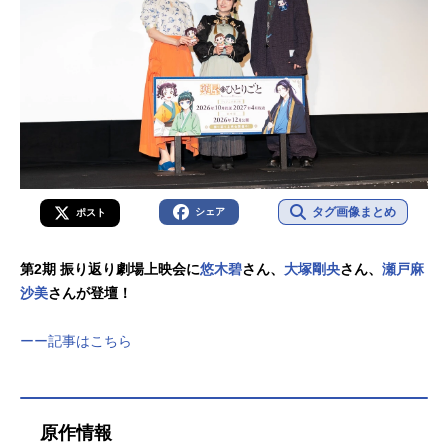
タグ画像まとめ
シェア
ポスト
第2期 振り返り劇場上映会に
悠木碧
さん、
大塚剛央
さん、
瀬戸麻
沙美
さんが登壇！
ーー記事はこちら
原作情報