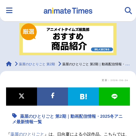
HOME
ランキング
アニメ
声優
ラジオ
みんなの声
グッズ
映画
animateTimes
薬屋のひとりごと 第2期
薬屋のひとりごと 第2期｜動画配信情報・2025冬アニメ最新情報一覧
更新：2026-06-24
マンガ・ラノベ
ゲーム・アプリ
音楽
コスプレ
2.5次元
配信・Vtuber
トレンド
無料マンガ
薬屋のひとりごと 第2期｜動画配信情報・2025冬アニ
最新記事一覧
メ最新情報一覧
アニメ記事一覧
声優記事一覧
『
薬屋のひとりごと
』は、日向夏による小説作品。こちらでは、