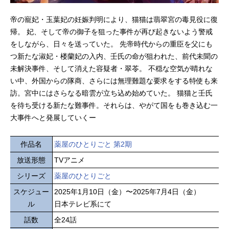
帝の寵妃・玉葉妃の妊娠判明により、猫猫は翡翠宮の毒見役に復
帰。 妃、そして帝の御子を狙った事件が再び起きないよう警戒
をしながら、日々を送っていた。 先帝時代からの重臣を父にも
つ新たな淑妃・楼蘭妃の入内、壬氏の命が狙われた、前代未聞の
未解決事件、そして消えた容疑者・翠苓。 不穏な空気が晴れな
い中、外国からの隊商、さらには無理難題な要求をする特使も来
訪。宮中にはさらなる暗雲が立ち込め始めていた。 猫猫と壬氏
を待ち受ける新たな難事件。それらは、やがて国をも巻き込む一
大事件へと発展していくー
作品名
薬屋のひとりごと 第2期
放送形態
TVアニメ
シリーズ
薬屋のひとりごと
スケジュー
2025年1月10日（金）〜2025年7月4日（金）
ル
日本テレビ系にて
話数
全24話