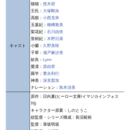
猫猫：
悠木碧
壬氏：
大塚剛央
高順：
小西克幸
玉葉妃：
種﨑敦美
梨花妃：
石川由依
里樹妃：
木野日菜
キャスト
小蘭：
久野美咲
子翠：
瀬戸麻沙美
姶良：
Lynn
愛凛：
原由実
羅半：
豊永利行
神美：
深見梨加
ナレーション：
島本須美
原作：日向夏(ヒーロー文庫/イマジカインフォス
刊)
キャラクター原案：しのとうこ
総監督・シリーズ構成：長沼範裕
監督：筆坂明規