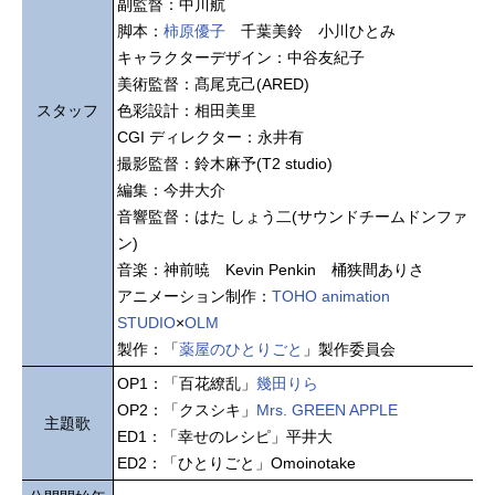
副監督：中川航
脚本：
柿原優子
千葉美鈴 小川ひとみ
キャラクターデザイン：中谷友紀子
美術監督：髙尾克己(ARED)
スタッフ
色彩設計：相田美里
CGI ディレクター：永井有
撮影監督：鈴木麻予(T2 studio)
編集：今井大介
音響監督：はた しょう二(サウンドチームドンファ
ン)
音楽：神前暁 Kevin Penkin 桶狭間ありさ
アニメーション制作：
TOHO animation
STUDIO
×
OLM
製作：「
薬屋のひとりごと
」製作委員会
OP1：「百花繚乱」
幾田りら
OP2：「クスシキ」
Mrs. GREEN APPLE
主題歌
ED1：「幸せのレシピ」平井大
ED2：「ひとりごと」Omoinotake