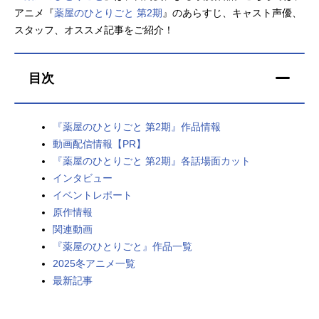
アニメ『
薬屋のひとりごと 第2期
』のあらすじ、キャスト声優、
アニメ映画一覧
実写化映画一覧
スタッフ、オススメ記事をご紹介！
今期アニメ曜日別一覧
目次
春アニメ
夏アニメ
秋アニメ
冬アニメ
『薬屋のひとりごと 第2期』作品情報
動画配信情報【PR】
男性声優/女性声優一覧
『薬屋のひとりごと 第2期』各話場面カット
インタビュー
FOLLOW US
イベントレポート
原作情報
関連動画
『薬屋のひとりごと』作品一覧
2025冬アニメ一覧
最新記事