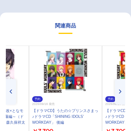
関連商品
予約
予約
2026/09/16 発売
2026/09/16 発売
 真改×となモ
【ドラマCD】うたの☆プリンスさまっ
【ドラマCD】
・斎藤編～（ド
♪ドラマCD「SHINING IDOLS'
♪ドラマCD「SHI
優：森久保祥太
WORKDAY」 後編
WORKDAY」