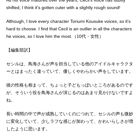
As his voice matured over the years, Cecil's voice has subtly
shifted, I think it's gotten cuter with a slightly rough sound!
Although, I love every character Toriumi Kousuke voices, so it's
hard to choose. I find that Cecil is an outlier in all the characters
he voices, so I love him the most.（10代・女性）
【編集部訳】
セシルは、鳥海さんが声を担当している他のアイドルキャラクタ
ーとはまったく違っていて、優しくやわらかい声をしています。
彼の性格も相まって、ちょっと子どもっぽいところがあるのです
が、そういう役を鳥海さんが演じるのはあまり見かけないですよ
ね。
長い時間の中で声が成熟していくのにつれて、セシルの声も微妙
に変化していて、少しラフな感じが加わって、かわいらしさが増
したように思います。