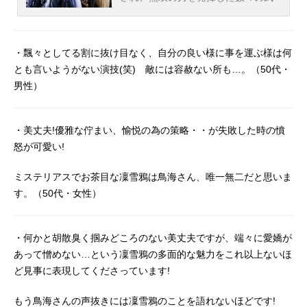
器である「神誨魔械」。戦の後、数
多の神誨魔械は護印師らによって長
く守られてきたが、その中でも護印
・飄々としてる割に抜け目なく、自分の良い様に事を運ぶ様は何
師の「丹衡」「丹翡」兄妹によって
とも言いようがない演技(笑) 敵には容赦ない所も…。（50代・
守られてきた最強の武器「天刑劍」
男性）
が、今まさに「蔑天骸」率いる悪の
手に落ちようとしていた。蔑天骸の
追求から逃れる途中、丹翡は偶然に
・美丈夫!優雅な佇まい、愉悦の為の策略・・が失敗した時の憤
も「凜雪鴉」「殤不患」の両名と出
怒が可愛い!
会い、その助力を得ることに。奇縁
により導かれた3人は、新たに加わる
ミステリアスでお茶目な凜雪鴉は鳥海さん、唯一無二だと思いま
個性豊かな仲間たちと共に各々の思
す。（50代・女性）
いを抱き、蔑天骸の居る七罪塔を目
指すこととなるのであった。作品名T
hunderboltFantasy東離劍遊紀スケジ
・何かと胡散臭く掴みどころのない美丈夫ですが、端々に愛嬌が
ュール2016年7月8日（金）～2016年
9月30日（金）TOKYOMX・BS11ほ
あって憎めない…という凜雪鴉の多面的な魅力をこれ以上ないほ
か話数全13話キャスト凛雪鴉(リンセ
ど見事に表現してくださっています!
ツア)：鳥海浩輔殤不患(ショウフカ
ン)：諏訪部順一丹翡(タンヒ)：中原
もう鳥海さんの声抜きには凜雪鴉のことを語れないほどです!