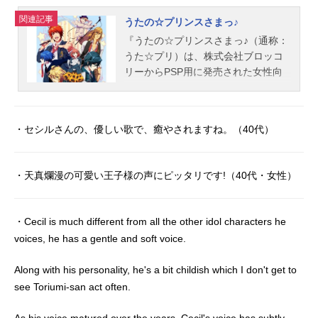
関連記事
うたの☆プリンスさまっ♪
『うたの☆プリンスさまっ♪（通称：
うた☆プリ）は、株式会社ブロッコ
リーからPSP用に発売された女性向
け恋愛アドベンチャーゲーム。こち
らでは、アニメ『うたの☆プリンス
さまっ♪』のあらすじ、キャスト声
・セシルさんの、優しい歌で、癒やされますね。（40代）
優、スタッフ、オススメ記事をご紹
介！
・天真爛漫の可愛い王子様の声にピッタリです!（40代・女性）
・Cecil is much different from all the other idol characters he
voices, he has a gentle and soft voice.
Along with his personality, he's a bit childish which I don't get to
see Toriumi-san act often.