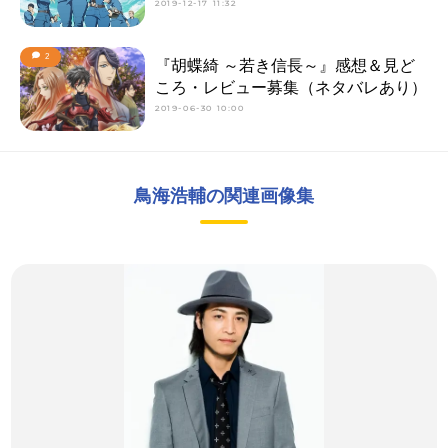
2019-12-17 11:32
2
『胡蝶綺 ～若き信長～』感想＆見ど
ころ・レビュー募集（ネタバレあり）
2019-06-30 10:00
鳥海浩輔の関連画像集