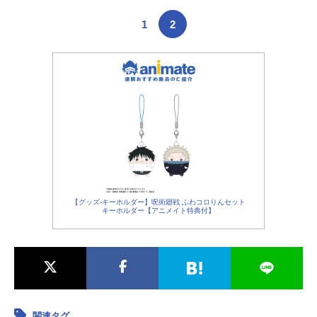
1
2
【グッズ-キーホルダー】呪術廻戦 ふわコロりんセット
キーホルダー【アニメイト特典付】
関連タグ