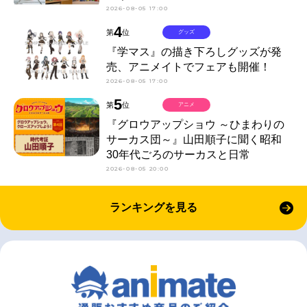
2026-08-05 17:00
4
第
位
グッズ
『学マス』の描き下ろしグッズが発
売、アニメイトでフェアも開催！
2026-08-05 17:00
5
第
位
アニメ
『グロウアップショウ ～ひまわりの
サーカス団～』山田順子に聞く昭和
30年代ごろのサーカスと日常
2026-08-05 20:00
ランキングを見る