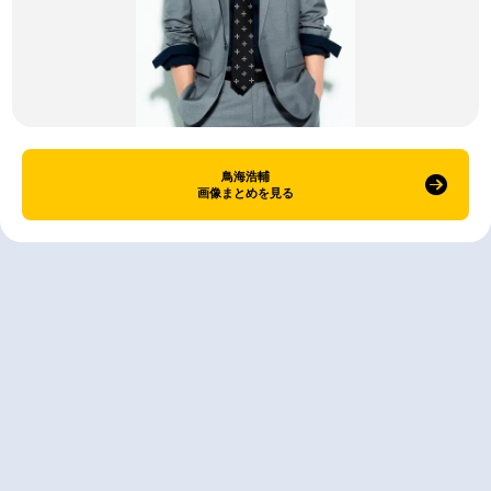
鳥海浩輔
画像まとめを見る