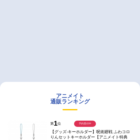
アニメイト
通販ランキング
1
第
位
予約受付中
【グッズ-キーホルダー】呪術廻戦 ふわコロ
りんセットキーホルダー【アニメイト特典