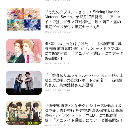
2026-06-29 23:25
『うたの☆プリンスさまっ♪ Shining Live for
Nintendo Switch』が12月17日発売！ アニメ
イトでは、ドラマCDや音也・翔・嶺二・藍の
限定グッズが付く限定セットも!!
2026-06-24 10:00
BLCD『ぷちっとはじけた、』（出演声優：鳥
海浩輔 前野智昭 他）が「ポケットドラマCD」
にて配信開始！「アニメイト通販」にてデータ
販売開始！
2026-05-29 17:15
「『鎧真伝サムライトルーパー』若と一緒♡上
映会 第2弾」の公式レポートが到着！ 石橋陽
彩さん、鳥海浩輔さんが登壇
2026-05-28 10:50
『薄桜鬼 真改×となモグ』シリーズ5作品（出
演声優：吉野裕行 坪井智浩 森久保祥太郎 鳥海
浩輔）が「ポケットドラマCD」にて配信開
始！「アニメイト通販」にてデータ販売開始！
2026-05-27 17:15