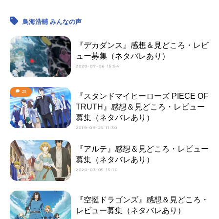
鳥海浩輔 みんなの声
『デカダンス』感想＆見どころ・レビ
ュー募集（ネタバレあり）
2020-07-06 15:54
20
『スタンドマイヒーローズ PIECE OF
TRUTH』感想＆見どころ・レビュー
募集（ネタバレあり）
2019-09-25 11:30
『アルテ』感想＆見どころ・レビュー
募集（ネタバレあり）
2020-03-05 15:10
『空挺ドラゴンズ』感想＆見どころ・
レビュー募集（ネタバレあり）