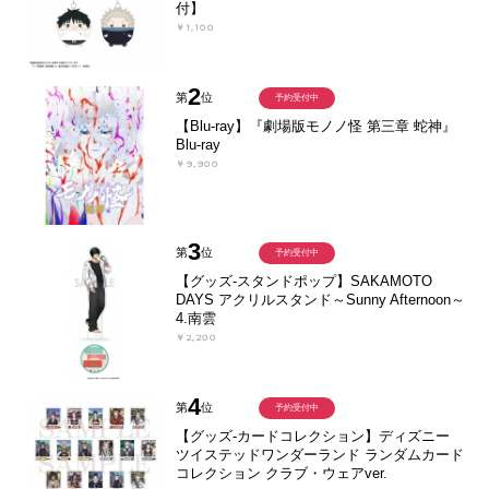
付】
￥1,100
2
第
位
予約受付中
【Blu-ray】『劇場版モノノ怪 第三章 蛇神』
Blu-ray
￥9,900
3
第
位
予約受付中
【グッズ-スタンドポップ】SAKAMOTO
DAYS アクリルスタンド～Sunny Afternoon～
4.南雲
￥2,200
4
第
位
予約受付中
【グッズ-カードコレクション】ディズニー
ツイステッドワンダーランド ランダムカード
コレクション クラブ・ウェアver.