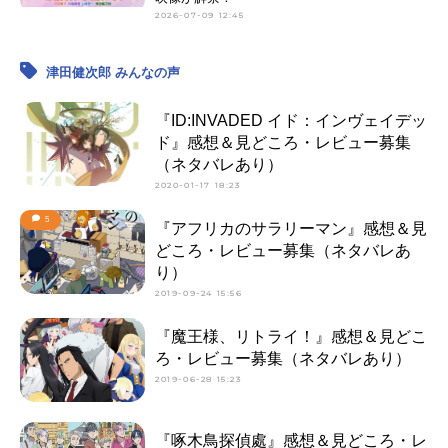
2026-07-09 12:45
津田健次郎 みんなの声
『ID:INVADED イド：インヴェイデッ
ド』感想＆見どころ・レビュー募集
（ネタバレあり）
2020-01-17 18:23
5
『アフリカのサラリーマン』感想＆見
どころ・レビュー募集（ネタバレあ
り）
2019-09-24 15:56
『魔王様、リトライ！』感想＆見どこ
ろ・レビュー募集（ネタバレあり）
2019-06-28 15:23
『啄木鳥探偵處』感想＆見どころ・レ