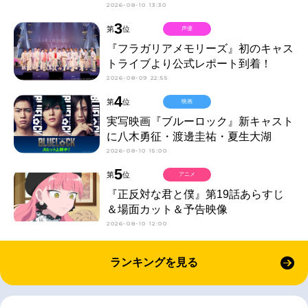
2026-08-10 13:30
3
第
位
声優
『フラガリアメモリーズ』初のキャス
トライブより公式レポート到着！
2026-08-09 22:55
4
第
位
映画
実写映画『ブルーロック』新キャスト
に八木勇征・渡邊圭祐・夏生大湖
2026-08-10 15:00
5
第
位
アニメ
『正反対な君と僕』第19話あらすじ
＆場面カット＆予告映像
2026-08-10 12:00
ランキングを見る