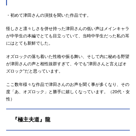
・初めて津田さんの演技を聞いた作品です。
怪しさと凛々しさを併せ持った津田さんの低い声はメインキャラ
が中学生の本編でとても目立っていて、当時中学生だった私の耳
にはとても新鮮でした。
オズロックの落ち着いた性格や振る舞い、そして内に秘める野望
が津田さんの声と相性抜群すぎて、今でも"津田さんと言えばオ
ズロック"だと思っています。
ここ数年様々な作品で津田さんのお声を聞く事が多くなり、その
度「あ、オズロック」と勝手に嬉しくなっています。（20代・女
性）
『極主夫道』龍