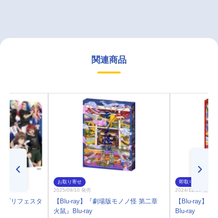
関連商品
お取り寄せ
即取り
2025/09/10 発売
2024/12/18 発売
 テニプリフェスタ
【Blu-ray】『劇場版モノノ怪 第二章
【Blu-ray
P
火鼠』Blu-ray
Blu-ray