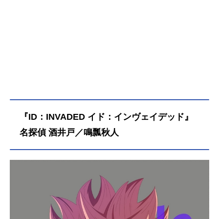
若頭：福島潤町の会長：斉藤貴美子
警官：野川雅史警官：柳田淳一組長
のおやじ：大塚芳忠スタッフ原作：
おおのこうすけ監督：今千秋シリー
ズ構成：山川進アニメーション制
作：J.C.STAFF主題歌OP：「シュフ
ノミチ」打首獄門同好会ED：「極・
夫婦街道」打首獄門同好会公開開始
年＆季節2021春アニメ、2021秋アニ
メ電子書籍『極主夫道パート2』電子
書籍（コミック）(C)おおのこうすけ
『ID：INVADED イド：インヴェイデッド』
／新潮社『極主夫道』配信ページ
名探偵 酒井戸／鳴瓢秋人
『極主...