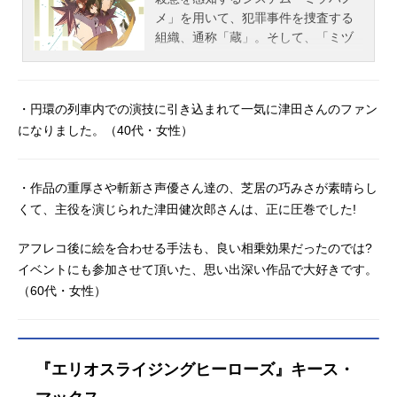
メ」を用いて、犯罪事件を捜査する
組織、通称「蔵」。そして、「ミヅ
ハノメ」のパイロットとして犯人の
深層心理「殺意の世界（イド）」に
入り、事件を推理する名探偵・酒井
・円環の列車内での演技に引き込まれて一気に津田さんのファン
戸。頻発する凶悪かつ謎多き事件
になりました。（40代・女性）
と、そこに見え隠れする連続殺人鬼
メイカー「ジョンウォーカー」の影
を追っていく。作品名ID:INVADEDイ
・作品の重厚さや斬新さ声優さん達の、芝居の巧みさが素晴らし
ド:インヴェイデッド放送形態TVアニ
くて、主役を演じられた津田健次郎さんは、正に圧巻でした!
メスケジュール2020年1月5日
（日）〜2020年3月22日（日）TOKY
アフレコ後に絵を合わせる手法も、良い相乗効果だったのでは?
OMXほか話数全13話キャスト名探
イベントにも参加させて頂いた、思い出深い作品で大好きです。
偵・酒井戸/鳴瓢秋人：津田健次郎百
（60代・女性）
貴船太郎：細谷佳正富久田保津：竹
内良太本堂町小春：M・A・O東郷紗
利奈：ブリドカットセーラ恵美早瀬
浦宅彦：村治学白岳仙之介：近藤隆
『エリオスライジングヒーローズ』キース・
羽二重正宗：岩瀬周平若鹿一雄：榎
木淳弥国府司郎：加藤渉西村月丸：