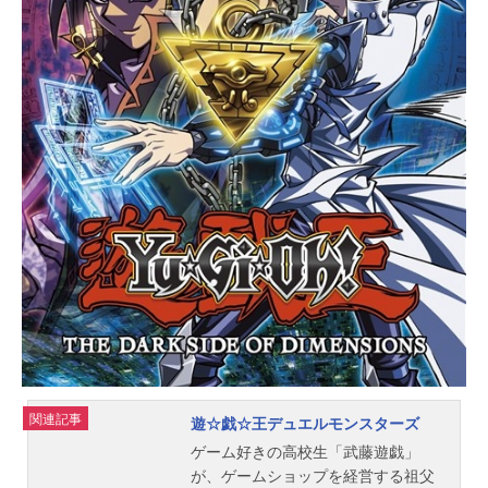
関連記事
遊☆戯☆王デュエルモンスターズ
ゲーム好きの高校生「武藤遊戯」
が、ゲームショップを経営する祖父