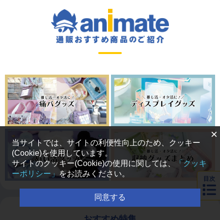
×
当サイトでは、サイトの利便性向上のため、クッキー
(Cookie)を使用しています。
サイトのクッキー(Cookie)の使用に関しては、
「クッキ
ーポリシー」
をお読みください。
目次
同意する
おすすめ特集