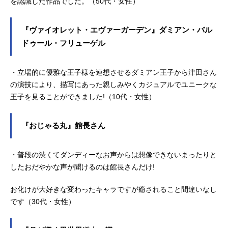
を認識した作品でした。（50代・女性）
『ヴァイオレット・エヴァーガーデン』ダミアン・バル
ドゥール・フリューゲル
・立場的に優雅な王子様を連想させるダミアン王子から津田さん
の演技により、描写にあった親しみやくカジュアルでユニークな
王子を見ることができました!（10代・女性）
『おじゃる丸』館長さん
・普段の渋くてダンディーなお声からは想像できないまったりと
したおだやかな声が聞けるのは館長さんだけ!
お化けが大好きな変わったキャラですが癒されること間違いなし
です（30代・女性）