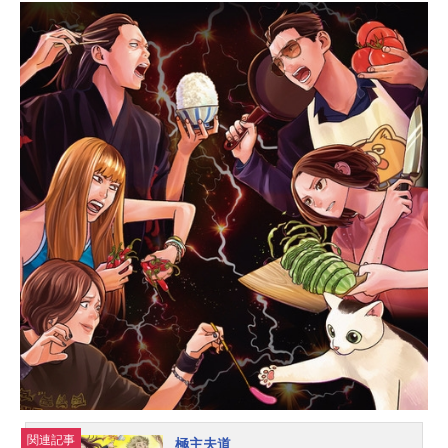
関連記事
極主夫道