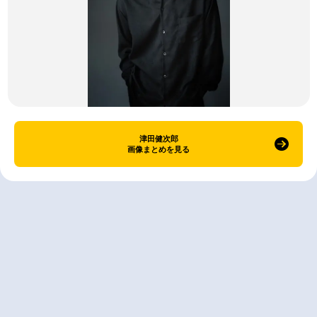
津田健次郎
画像まとめを見る