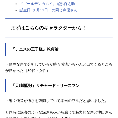
『ゴールデンカムイ』尾形百之助
誕生日（6月11日）の同じ声優さん
まずはこちらのキャラクターから！
『テニスの王子様』乾貞治
・冷静な声で分析しているが時々感情がちゃんと出てくるところ
が良かった（30代・女性）
『天晴爛漫!』リチャード・リースマン
・響く低音が怖さを強調していて本当のワルだと思いました。
と同時に深海のような深さもcvから感じて魅力的な声と津田さん