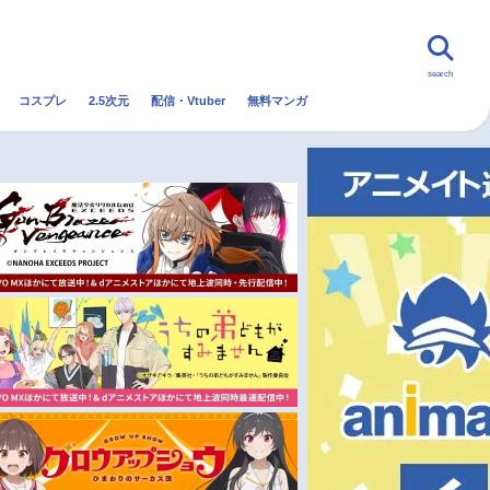
search
コスプレ
2.5次元
配信・Vtuber
無料マンガ
んなの声
グッズ
映画
・Vtuber
トレンド
無料マンガ
秋アニメ
冬アニメ