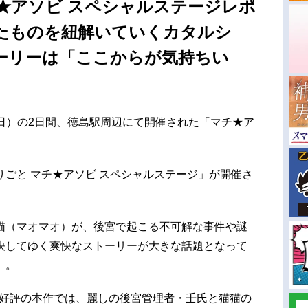
★アソビ スペシャルステージレポ
たものを紐解いていくカタルシ
ーリーは「ここからが気持ちい
日（日）の2日間、徳島駅周辺にて開催された「マチ★ア
ごと マチ★アソビ スペシャルステージ」が開催さ
猫（マオマオ）が、後宮で起こる不可解な事件や謎
決してゆく爽快なストーリーが大きな話題となって
』。
も大好評の本作では、麗しの後宮管理者・壬氏と猫猫の