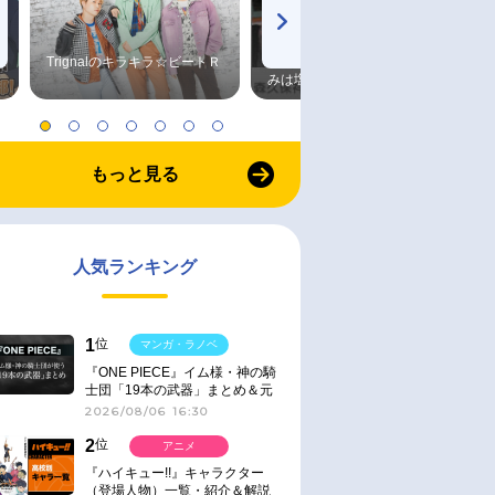
Trignalのキラキラ☆ビートＲ
森久保祥太郎×浪川大輔 つま
みは塩だけ
もっと見る
人気ランキング
1
位
マンガ・ラノベ
『ONE PIECE』イム様・神の騎
士団「19本の武器」まとめ＆元
ネタ
2026/08/06 16:30
2
位
アニメ
『ハイキュー!!』キャラクター
（登場人物）一覧・紹介＆解説