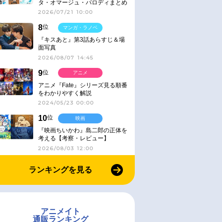
タ・オマージュ・パロディまとめ
2026/07/21 10:00
8
位
マンガ・ラノベ
『キスあと』第3話あらすじ＆場
面写真
2026/08/07 14:45
9
位
アニメ
アニメ『Fate』シリーズ見る順番
をわかりやすく解説
2024/05/23 00:00
10
位
映画
『映画ちいかわ』島二郎の正体を
考える【考察・レビュー】
2026/08/03 12:00
ランキングを見る
アニメイト
通販ランキング