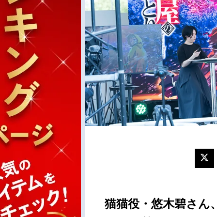
猫猫役・悠木碧さん