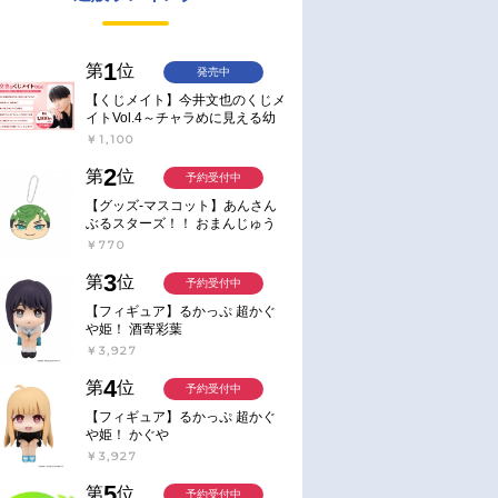
1
第
位
発売中
【くじメイト】今井文也のくじメ
イトVol.4～チャラめに見える幼
馴染、実は一途で独占欲が強いん
￥1,100
です～
2
第
位
予約受付中
【グッズ-マスコット】あんさん
ぶるスターズ！！ おまんじゅう
にぎにぎマスコット ねくすと2
￥770
Hbox
3
第
位
予約受付中
【フィギュア】るかっぷ 超かぐ
や姫！ 酒寄彩葉
￥3,927
4
第
位
予約受付中
【フィギュア】るかっぷ 超かぐ
や姫！ かぐや
￥3,927
5
第
位
予約受付中