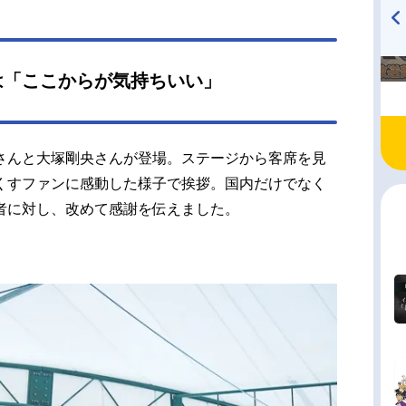
TVアニメ『戦隊大失格』
ハイキュー!! 烏野高校放送部!
radio 大直会 2nd season
は「ここからが気持ちいい」
さんと大塚剛央さんが登場。ステージから客席を見
くすファンに感動した様子で挨拶。国内だけでなく
者に対し、改めて感謝を伝えました。