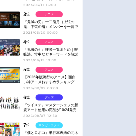
2024/03/11 16:00
3
位
アニメ
『鬼滅の刃』十二鬼月（上弦の
鬼、下弦の鬼）メンバーを一覧で
紹介＆解説（登場鬼の情報まと
2023/06/20 00:00
め）
4
位
アニメ
『鬼滅の刃』呼吸一覧まとめ｜呼
吸法、常中などキーワードを解説
2023/06/15 19:00
5
位
アニメ
【2026年版流行のアニメ】面白
い神アニメおすすめランキング
【名作・話題作】｜ジャンル別人
2026/08/02 00:00
気作品をピックアップ
6
位
グッズ
『ツイステ』マスターシェフの新
規アート使用の商品が10/24発売
2026/08/07 12:50
7
位
マンガ・ラノベ
『僕とロボコ』単行本表紙の元ネ