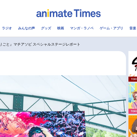
ラジオ
みんなの声
グッズ
映画
マンガ・ラノベ
ゲーム・アプリ
音楽
メ
声優
ラジオ
み
りごと』マチアソビ スペシャルステージレポート
コスプレ
2.5次元
配信
アニメ映画一覧
今期アニメ曜日別一覧
実写化映画一覧
春アニメ
男性声優/女性声優一覧
夏アニメ
FOLLOW US