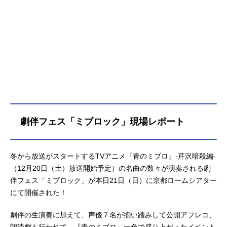
おの一言から、新たな仲間を募集
し、組織の拡大に挑むミブロ。しか
し、筆頭局長である芹沢鴨の存在に
より、隊内に亀裂が生じようとして
いた。譲れない正義が交錯した末
に、儚き暗殺が動き出す——。青の
ミブロ—芹沢暗殺編—、開幕。作品
名青のミブロ—芹沢暗殺編—放送形
態TVアニメシリーズ青のミブロスケ
ジュール2025年12月20日（土）〜20
26年3月28日（土）読売テレビ・日
劇伴フェス「ミブロック」現場レポート
本テレビ系全国ネットにて話数全14
話キャストちりぬにお：梅田修一朗
斎藤はじめ：小林千晃田中太郎：堀
冬から放送がスタートするTVアニメ『青のミブロ』-芹沢暗殺編-
江瞬土方歳三：阿座上洋平沖田総
（12月20日（土）放送開始予定）の名曲の数々が演奏される劇
司：小野賢章芹沢鴨：竹内良太近藤
伴フェス「ミブロック」が本日21日（日）に京都ロームシアター
勇：杉田智和永倉新八：津田健次郎
原田左之助：岩崎諒太山南敬助：河
にて開催された！
西健吾藤堂平助：戸谷菊之介井上源
三郎：杉山紀彰新見錦：梅原裕一郎
劇伴の生演奏に加えて、声優７名が揃い踏みして公開アフレコ、
野口健司：大野智敬平間重助：前田
朗読劇も行われて、『青のミブロ』一色で盛り上がったイベント