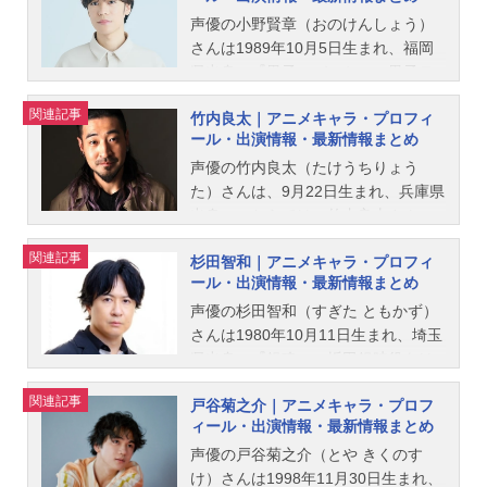
グエル・ジェターク役など、人気作
品のキャラクターを多く演じていま
声優の小野賢章（おのけんしょう）
す。こちらでは、阿座上洋平さんの
さんは1989年10月5日生まれ、福岡
オススメ記事をご紹介！
県出身。『黒子のバスケ』の黒子テ
ツヤ役をはじめ、『アイドリッシュ
関連記事
竹内良太｜アニメキャラ・プロフィ
セブン』の七瀬陸役など、人気作品
ール・出演情報・最新情報まとめ
のキャラクターを多く演じていま
す。こちらでは、小野賢章さんのオ
声優の竹内良太（たけうちりょう
ススメ記事をご紹介！
た）さんは、9月22日生まれ、兵庫県
出身。こちらでは、竹内良太さんの
プロフィールと関連記事を紹介しま
関連記事
杉田智和｜アニメキャラ・プロフィ
す。
ール・出演情報・最新情報まとめ
声優の杉田智和（すぎた ともかず）
さんは1980年10月11日生まれ、埼玉
県出身。『銀魂』の坂田銀時役をは
じめ、『SAKAMOTO DAYS』の坂本
関連記事
戸谷菊之介｜アニメキャラ・プロフ
太郎役など、人気作品のキャラクタ
ィール・出演情報・最新情報まとめ
ーを多く演じています。こちらで
は、杉田智和さんのオススメ記事を
声優の戸谷菊之介（とや きくのす
ご紹介！
け）さんは1998年11月30日生まれ、