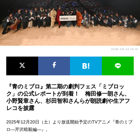
アニメ映画一覧
実写化映画一覧
今期アニメ曜日別一覧
春アニメ
夏アニメ
2025-09-22 16:10
秋アニメ
冬アニメ
男性声優/女性声優一覧
FOLLOW US
『青のミブロ』第二期の劇判フェス「ミブロッ
ク」の公式レポートが到着！ 梅田修一朗さん、
小野賢章さん、杉田智和さんらが朗読劇や生アフ
レコを披露
2025年12月20日（土）より放送開始予定のTVアニメ『青のミブ
ロ—芹沢暗殺編—』。