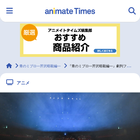
HOME
ランキング
アニメ
声優
ラジオ
みんなの声
グッズ
映画
animateTimes
青のミブロ—芹沢暗殺編—
『青のミブロ—芹沢暗殺編—』劇判フェス「ミブロック」公式レポート
アニメ
マンガ・ラノベ
ゲーム・アプリ
音楽
コスプレ
2.5次元
配信・Vtuber
トレンド
無料マンガ
最新記事一覧
アニメ記事一覧
声優記事一覧