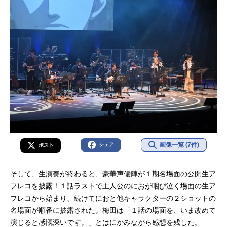
画像一覧 (7件)
シェア
ポスト
そして、生演奏が終わると、豪華声優陣が１期名場面の公開生ア
フレコを披露！１話ラストで主人公のにおが咽び泣く場面の生ア
フレコから始まり、続けてにおと他キャラクターの２ショットの
名場面が順番に披露された。梅田は「１話の場面を、いま改めて
演じると感慨深いです。」とはにかみながら感想を残した。