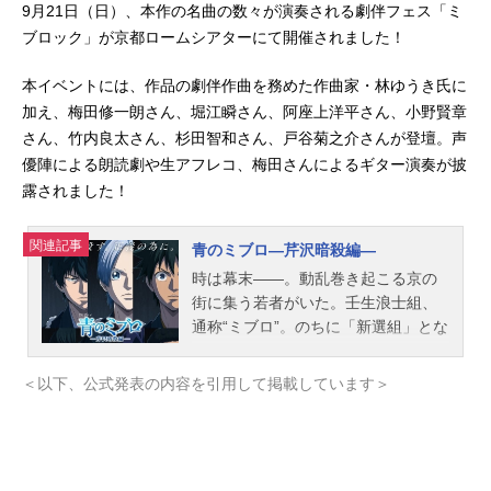
9月21日（日）、本作の名曲の数々が演奏される劇伴フェス「ミ
ブロック」が京都ロームシアターにて開催されました！
本イベントには、作品の劇伴作曲を務めた作曲家・林ゆうき氏に
加え、梅田修一朗さん、堀江瞬さん、阿座上洋平さん、小野賢章
さん、竹内良太さん、杉田智和さん、戸谷菊之介さんが登壇。声
優陣による朗読劇や生アフレコ、梅田さんによるギター演奏が披
露されました！
関連記事
青のミブロ—芹沢暗殺編—
時は幕末——。動乱巻き起こる京の
街に集う若者がいた。壬生浪士組、
通称“ミブロ”。のちに「新選組」とな
る彼らは、街の平穏を守るため命を
懸ける。ひとりの心やさしい少年
＜以下、公式発表の内容を引用して掲載しています＞
「にお」が加わったミブロは、戦い
の日々を通して、絆を深めていく。
「京を守るためにはまず安住を捨て
て、新たに前に進むべきです。」に