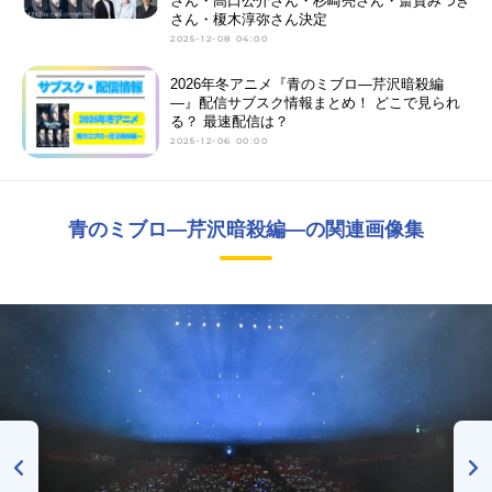
さん・高口公介さん・杉崎亮さん・斎賀みつき
さん・榎木淳弥さん決定
2025-12-08 04:00
2026年冬アニメ『青のミブロ—芹沢暗殺編
—』配信サブスク情報まとめ！ どこで見られ
る？ 最速配信は？
2025-12-06 00:00
青のミブロ—芹沢暗殺編—の関連画像集