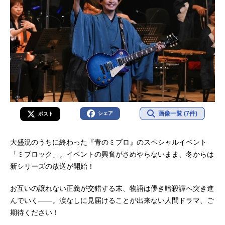
画像一覧 (7件)
シェア
ポスト
大盛況のうちに終わった『青のミブロ』のスペシャルイベント
「ミブロック」。イベントの興奮がさめやらないまま、冬からは
新シリーズの放送が開始！
お互いの譲れない正義が交錯する末、物語は儚き暗殺譚へ突き進
んでいく——。涙なしに見届けることが出来ない人間ドラマ、ご
期待ください！