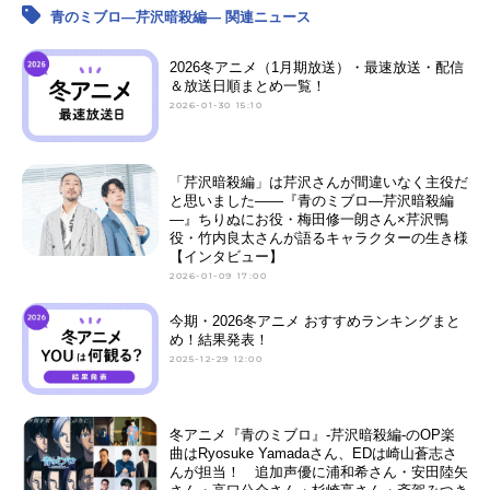
青のミブロ—芹沢暗殺編— 関連ニュース
2026冬アニメ（1月期放送）・最速放送・配信
＆放送日順まとめ一覧！
2026-01-30 15:10
「芹沢暗殺編」は芹沢さんが間違いなく主役だ
と思いました――『青のミブロ—芹沢暗殺編
—』ちりぬにお役・梅田修一朗さん×芹沢鴨
役・竹内良太さんが語るキャラクターの生き様
【インタビュー】
2026-01-09 17:00
今期・2026冬アニメ おすすめランキングまと
め！結果発表！
2025-12-29 12:00
冬アニメ『青のミブロ』-芹沢暗殺編-のOP楽
曲はRyosuke Yamadaさん、EDは崎山蒼志さ
んが担当！ 追加声優に浦和希さん・安田陸矢