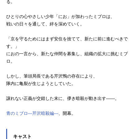
る。
ひとりの心やさしい少年「にお」が加わったミブロは、
戦いの日々を通して、絆を深めていく。
「京を守るためにはまず安住を捨てて、新たに前に進むべきで
す。」
におの一言から、新たな仲間を募集し、組織の拡大に挑むミブ
ロ。
しかし、筆頭局長である芹沢鴨の存在により、
隊内に亀裂が生じようとしていた。
譲れない正義が交錯した末に、儚き暗殺が動き出す——。
青のミブロ—芹沢暗殺編—
、開幕。
キャスト