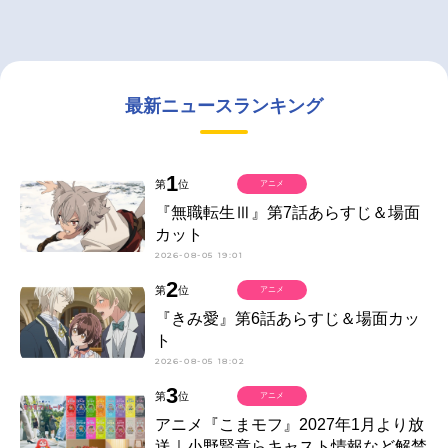
最新ニュースランキング
1
第
位
アニメ
『無職転生Ⅲ』第7話あらすじ＆場面
カット
2026-08-05 19:01
2
第
位
アニメ
『きみ愛』第6話あらすじ＆場面カッ
ト
2026-08-05 18:02
3
第
位
アニメ
アニメ『こまモフ』2027年1月より放
送｜小野賢章らキャスト情報など解禁