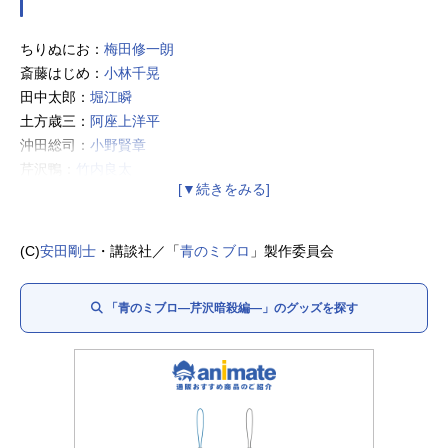
ちりぬにお：
梅田修一朗
斎藤はじめ：
小林千晃
田中太郎：
堀江瞬
土方歳三：
阿座上洋平
沖田総司：
小野賢章
芹沢鴨：
竹内良太
近藤勇：
杉田智和
永倉新八：
津田健次郎
原田左之助：
岩崎諒太
(C)
安田剛士
・講談社／「
青のミブロ
」製作委員会
山南敬助：
河西健吾
藤堂平助：
戸谷菊之介
「青のミブロ—芹沢暗殺編—」のグッズを探す
井上源三郎：
杉山紀彰
新見錦：
梅原裕一郎
野口健司：
大野智敬
平間重助：
前田雄
平山五郎：
乃村健次
婆ちゃん：
定岡小百合