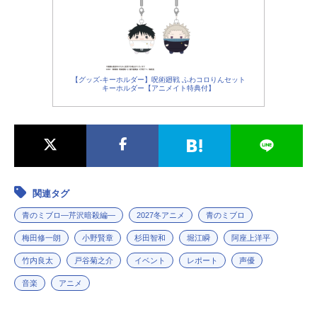
ちりぬいろは：
夏吉ゆうこ
山崎丞：
八代拓
林信太郎：
浦和希
浅野藤太郎：
安田陸矢
尾関弥四郎：
高口公介
【グッズ-キーホルダー】呪術廻戦 ふわコロりんセット
キーホルダー【アニメイト特典付】
尾関雅次郎：
杉崎亮
桂小五郎：
斎賀みつき
坂本龍馬：
榎木淳弥
関連タグ
青のミブロ—芹沢暗殺編—
2027冬アニメ
青のミブロ
梅田修一朗
小野賢章
杉田智和
堀江瞬
阿座上洋平
竹内良太
戸谷菊之介
イベント
レポート
声優
音楽
アニメ