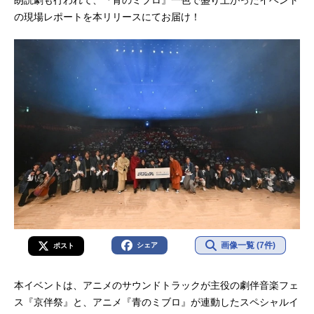
雄平山五郎：乃村健次婆ちゃん：定
の現場レポートを本リリースにてお届け！
岡小百合ちりぬいろは：夏吉ゆうこ
山崎丞：八代...
画像一覧 (7件)
シェア
ポスト
本イベントは、アニメのサウンドトラックが主役の劇伴音楽フェ
ス『京伴祭』と、アニメ『青のミブロ』が連動したスペシャルイ