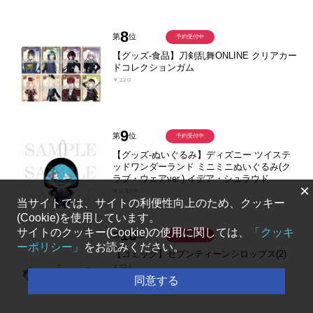
8
第
位
予約受付中
【グッズ-食品】刀剣乱舞ONLINE クリアカー
ドコレクションガム
￥220
9
第
位
予約受付中
【グッズ-ぬいぐるみ】ディズニー ツイステ
ッドワンダーランド ミニミニぬいぐるみ(ク
ラブ・ウェアver.) イデア・シュラウド
×
￥2,500
当サイトでは、サイトの利便性向上のため、クッキー
(Cookie)を使用しています。
10
サイトのクッキー(Cookie)の使用に関しては、
「クッキ
第
位
予約受付中
ーポリシー」
をお読みください。
【コミック】セブンティーンシロップス(2)
￥924
同意する