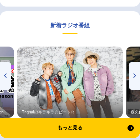
新着ラジオ番組
on
Trignalのキラキラ☆ビートＲ
森久
もっと見る