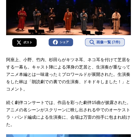
画像一覧 (7件)
シェア
ポスト
阿座上、小野、竹内、杉田らがキツネ耳、ネコ耳を付けて芝居を
する一幕も。キャスト陣による渾身の芝居と、生演奏が重なって
アニメ本編とは一味違ったミブロワールドが展開された。生演奏
をした林は「朗読劇での裏での生演奏、ドキドキしました！」と
コメント。
続く劇伴コンサートでは、作品を彩った劇伴15曲が披露された。
アニメの名シーンがスクリーンに映し出される中でのオーケスト
ラ・バンド編成による生演奏に、会場は万雷の拍手に包まれ続け
た。