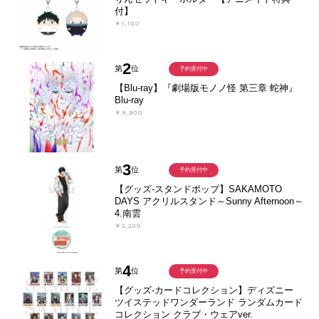
付】
￥1,100
2
第
位
予約受付中
【Blu-ray】『劇場版モノノ怪 第三章 蛇神』
Blu-ray
￥9,900
3
第
位
予約受付中
【グッズ-スタンドポップ】SAKAMOTO
DAYS アクリルスタンド～Sunny Afternoon～
4.南雲
￥2,200
4
第
位
予約受付中
【グッズ-カードコレクション】ディズニー
ツイステッドワンダーランド ランダムカード
コレクション クラブ・ウェアver.