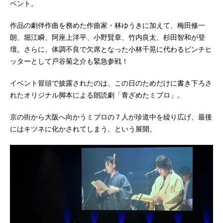
ベント。
作品の劇伴作曲を務めた作曲家・林ゆうきに加えて、梅田修一
朗、堀江瞬、阿座上洋平、小野賢章、竹内良太、杉田智和が登
壇。さらに、体調不良で欠席となった小林千晃に代わるピンチヒ
ッターとして戸谷菊之介も緊急参戦！
イベント冒頭で披露されたのは、この日のためだけに書き下ろさ
れたオリジナル脚本による朗読劇「青ざめたミブロ」。
京の街から大阪へ向かうミブロの７人が珍道中を繰り広げ、最後
にはキツネに化かされてしまう、という展開。