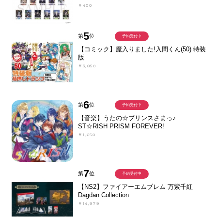
￥400
5
第
位
予約受付中
【コミック】魔入りました!入間くん(50) 特装
版
￥3,850
6
第
位
予約受付中
【音楽】うたの☆プリンスさまっ♪
ST☆RISH PRISM FOREVER!
￥1,650
7
第
位
予約受付中
【NS2】ファイアーエムブレム 万紫千紅
Dagdan Collection
￥14,979