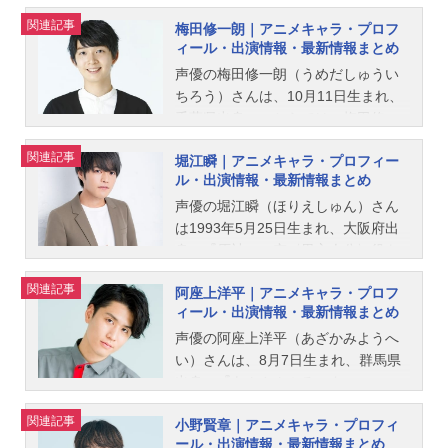
関連記事
梅田修一朗｜アニメキャラ・プロフ
ィール・出演情報・最新情報まとめ
声優の梅田修一朗（うめだしゅうい
ちろう）さんは、10月11日生まれ、
千葉県出身。こちらでは、梅田修一
朗さんのプロフィールと関連記事を
関連記事
堀江瞬｜アニメキャラ・プロフィー
紹介します。
ル・出演情報・最新情報まとめ
声優の堀江瞬（ほりえしゅん）さん
は1993年5月25日生まれ、大阪府出
身。『原神』の空〈男主人公〉役を
はじめ、『僕の心のヤバイやつ』の
関連記事
阿座上洋平｜アニメキャラ・プロフ
市川京太郎役など、人気作品のキャ
ィール・出演情報・最新情報まとめ
ラクターを多く演じています。こち
らでは、堀江瞬さんのオススメ記事
声優の阿座上洋平（あざかみようへ
をご紹介！
い）さんは、8月7日生まれ、群馬県
出身。『あんさんぶるスター
ズ！！』の天城燐音役をはじめ、
関連記事
小野賢章｜アニメキャラ・プロフィ
『機動戦士ガンダム 水星の魔女』の
ール・出演情報・最新情報まとめ