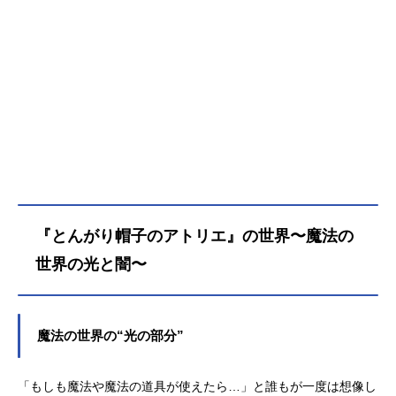
頃から魔法使いへの憧れを抱き続け
ていた。ある日、村を訪れた魔法使
いの青年・キーフリーが魔法を使う
ところを覗き見てしまい、大きな秘
密を知ることになる。それは、特別
な道具で魔法陣を描けば、本当は誰
にでも魔法が使えるという、魔法使
い達が隠した「絶対の秘密」だった
――。壮麗で幻想的な世界の裏に影
を落とす、大人達が口を閉ざした魔
法の歴史。「知らざる者（ふつうの
子）」として生まれ、キーフリーの
『とんがり帽子のアトリエ』の世界〜魔法の
弟子として魔法を学ぶことになった
ココは、アトリエの仲間と共に探求
世界の光と闇〜
と成長を重ねていく中で、秘密多き
魔法使いの世界へと足を踏み入れて
いく。――これは、絶望を知り、希
魔法の世界の“光の部分”
望へと手を伸ばす、子供たちの物
語。作品名とんがり帽子のアトリエ
放送形態TVアニメスケジュール2026
「もしも魔法や魔法の道具が使えたら…」と誰もが一度は想像し