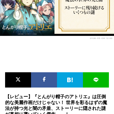
アニメ映画一覧
実写化映画一覧
今期アニメ曜日別一覧
春アニメ
夏アニメ
2026-05-08 12:00
秋アニメ
冬アニメ
男性声優/女性声優一覧
FOLLOW US
【レビュー】『とんがり帽子のアトリエ』は圧倒
的な美麗作画だけじゃない！ 世界を彩るはずの魔
法が持つ光と闇の矛盾、ストーリーに隠された謎