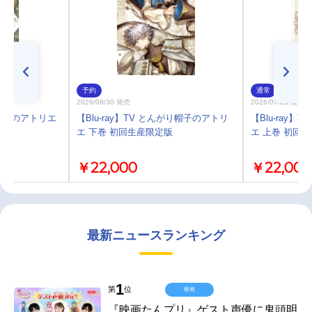
予約
通常
2026/09/30 発売
2026/07/29 発売
帽子のアトリエ
【Blu-ray】TV とんがり帽子のアトリ
【Blu-ray
エ 下巻 初回生産限定版
エ 上巻 初回
￥22,000
￥22,000
最新ニュースランキング
1
第
位
映画
『映画たんプリ』ゲスト声優に鬼頭明