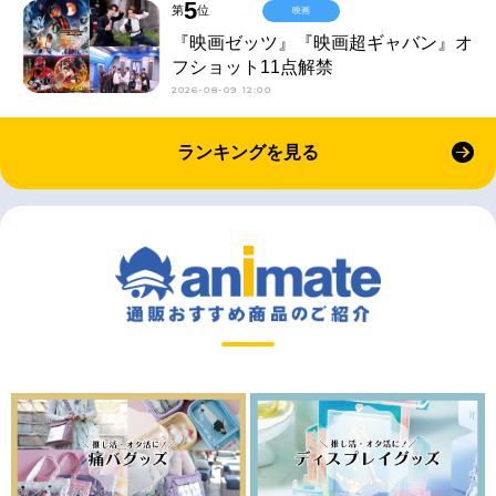
5
第
位
映画
『映画ゼッツ』『映画超ギャバン』オ
フショット11点解禁
2026-08-09 12:00
ランキングを見る