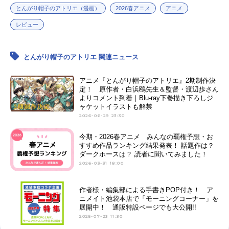
とんがり帽子のアトリエ（漫画）
2026春アニメ
アニメ
レビュー
とんがり帽子のアトリエ 関連ニュース
アニメ『とんがり帽子のアトリエ』2期制作決
定！ 原作者・白浜鴎先生＆監督・渡辺歩さん
よりコメント到着｜Blu-ray下巻描き下ろしジ
ャケットイラストも解禁
2026-06-29 23:30
今期・2026春アニメ みんなの覇権予想・お
すすめ作品ランキング結果発表！ 話題作は？
ダークホースは？ 読者に聞いてみました！
2026-03-31 18:00
作者様・編集部による手書きPOP付き！ ア
ニメイト池袋本店で「モーニングコーナー」を
展開中！ 通販特設ページでも大公開!!
2025-07-23 11:30