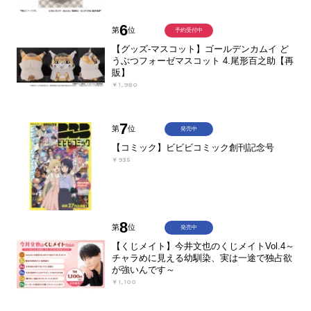
6
第
位
予約受付中
【グッズ-マスコット】ゴールデンカムイ ど
うぶつフォーゼマスコット 4.尾形百之助【再
販】
￥1,980
7
第
位
発売中
【コミック】ビビビコミック創刊記念号
￥935
8
第
位
発売中
【くじメイト】今井文也のくじメイトVol.4～
チャラめに見える幼馴染、実は一途で独占欲
が強いんです～
￥1,100