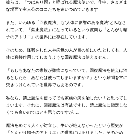
彼らは、「つばあり帽」と呼ばれる魔法使いで、作中、さまざま
な場面で主人公のココたちを追いつめていきます
また、いわゆる「回復魔法」も“人体に影響のある魔法”とみなさ
れていて、「禁止魔法」になっているという皮肉も『とんがり帽
子のアトリエ』の世界には存在しています。
そのため、怪我をした人や病気の人が目の前にいたとしても、人
体に直接作用してしまうような回復魔法は使えません。
「もしもあなたの家族が難病になっていて、回復魔法を使えば治
るとしたら、あなたは使ってしまいますか？」という難問を常に
突きつけられている世界でもあるのです。
私なら、禁止魔法を使ってでも家族の病を治したい！と思ってし
まいます。それに、回復魔法は有益ですし、禁止魔法に指定しな
くても良いのではとも思うのですが…。
魔法をめぐり人々が対立し、争いが絶えなかったという歴史が
『とんがり帽子のアトリエ』の世界にはありました。そのため、