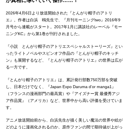
が真相に導いていく傑作……！
2026年4月6日より放送開始された『とんがり帽子のアトリ
エ』。作者は白浜 鴎先生で、『月刊モーニングtwo』2016年9
月号から連載がスタート。2017年1月に講談社のレーベル『モー
ニングKC』から第1巻が刊行されました。
『小説 とんがり帽子のアトリエスペシャルストーリーズ』とい
ったライトノベルやスピンオフ作品の『とんがり帽子のキッチ
ン』も展開するなど、『とんがり帽子のアトリエ』の世界は広が
る一方です。
『とんがり帽子のアトリエ』は、累計発行部数750万部を突破
し、日本だけでなく、『Japan Expo Daruma d’or manga1』
（フランスの漫画部門の最高賞）や『アイズナー賞 最優秀アジ
ア作品賞』（アメリカ）など、世界中から高い評価を受けていま
す。
アニメ放送開始前から、白浜先生が描く美しい魔法の世界や絵が
どのように漫画化されるのか、原作ファンの間で期待値が上がっ