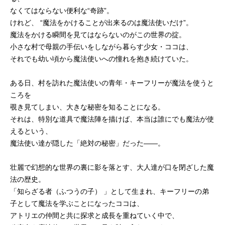
なくてはならない便利な“奇跡”。
けれど、 “魔法をかけることが出来るのは魔法使いだけ”。
魔法をかける瞬間を見てはならないのがこの世界の掟。
小さな村で母親の手伝いをしながら暮らす少女・ココは、
それでも幼い頃から魔法使いへの憧れを抱き続けていた。
ある日、村を訪れた魔法使いの青年・キーフリーが魔法を使うと
ころを
覗き見てしまい、大きな秘密を知ることになる。
それは、特別な道具で魔法陣を描けば、本当は誰にでも魔法が使
えるという、
魔法使い達が隠した「絶対の秘密」だった――。
壮麗で幻想的な世界の裏に影を落とす、大人達が口を閉ざした魔
法の歴史。
「知らざる者（ふつうの子） 」として生まれ、キーフリーの弟
子として魔法を学ぶことになったココは、
アトリエの仲間と共に探求と成長を重ねていく中で、