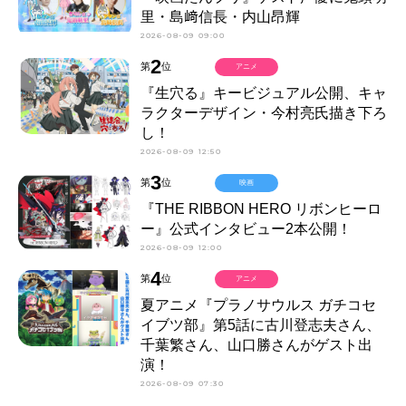
里・島﨑信長・内山昂輝
2026-08-09 09:00
2
第
位
アニメ
『生穴る』キービジュアル公開、キャ
ラクターデザイン・今村亮氏描き下ろ
し！
2026-08-09 12:50
3
第
位
映画
『THE RIBBON HERO リボンヒーロ
ー』公式インタビュー2本公開！
2026-08-09 12:00
4
第
位
アニメ
夏アニメ『プラノサウルス ガチコセ
イブツ部』第5話に古川登志夫さん、
千葉繁さん、山口勝さんがゲスト出
演！
2026-08-09 07:30