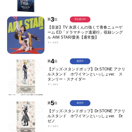
3
第
位
予約受付中
【音楽】TV 灰原くんの強くて青春ニューゲ
ーム ED「ドラマチック逃避行」収録シング
ル AIM STAR/愛美【通常盤】
￥1,999
4
第
位
発売中
【グッズ-スタンドポップ】Dr.STONE アクリ
ルスタンド ホワイマンといっしょver. ス
タンリー・スナイダー
￥1,980
5
第
位
発売中
【グッズ-スタンドポップ】Dr.STONE アクリ
ルスタンド ホワイマンといっしょver. Dr.
ゼノ
￥1,980