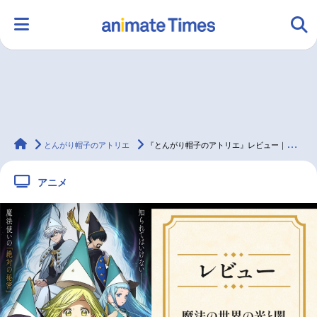
HOME
ランキング
アニメ
声優
animateTimes
ラジオ
みんなの声
グッズ
映画
とんがり帽子のアトリエ
『とんがり帽子のアトリエ』レビュー｜圧倒的な美麗作画だけじゃない！
アニメ
マンガ・ラノベ
ゲーム・アプリ
音楽
コスプレ
2.5次元
配信・Vtuber
トレンド
無料マンガ
最新記事一覧
アニメ記事一覧
声優記事一覧