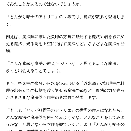
年4月6日（月）～2026年6月29日
てみたことがあるのではないでしょうか。
（月）TOKYOMXほか話数全13話キ
ャストココ：本村玲奈キーフリー：
『とんがり帽子のアトリエ』の世界では、魔法が数多く登場しま
花江夏樹アガット：山村響テティ
す。
ア：陽木くる...
例えば、魔法陣に描いた矢印の方向に飛翔する魔法や岩を砂に変
える魔法、光る鳥を上空に飛ばす魔法など。さまざまな魔法が登
場。
「こんな素敵な魔法が使えたらいいな」と思えるような魔法と、
きっと出会えることでしょう。
また、空気中の水分から水を汲み出せる「浮水滴」や調理中の料
理が出来立ての状態を繰り返せる魔法の鍋など、魔法の力が宿っ
たさまざまな魔法器も作中の各場面で登場します。
「もしも『とんがり帽子のアトリエ』の世界の住人になれたら、
どんな魔法や魔法器を使ってみようかな。どんなことをしてみよ
うかな」と思いながら本作を観ていくと、より『とんがり帽子の