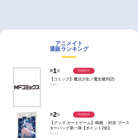
アニメイト
通販ランキング
1
第
位
予約受付中
【コミック】魔法少女ノ魔女裁判(2)
￥924
2
第
位
予約受付中
【グッズ-カードゲーム】鳴潮 ：対決 ブース
ターパック第一弾【ポイント2倍】
￥440