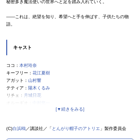
秘密多き魔法使いの世界へと足を踏み入れていく。
――これは、絶望を知り、希望へと手を伸ばす、子供たちの物
語。
キャスト
ココ：
本村玲奈
キーフリー：
花江夏樹
アガット：
山村響
テティア：
陽木くるみ
リチェ：
月城日花
オルーギオ：
中村悠一
アライラ：
三石琴乃
ユイニィ：
石橋陽彩
タータ：
田村睦心
(C)
白浜鴎
／講談社／「
とんがり帽子のアトリエ
」製作委員会
ノルノア：
安原義人