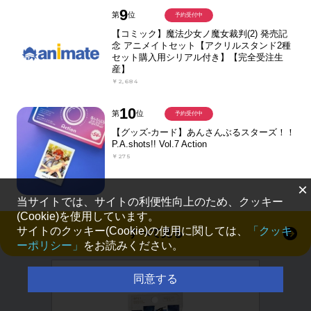
9
第
位
予約受付中
【コミック】魔法少女ノ魔女裁判(2) 発売記
念 アニメイトセット【アクリルスタンド2種
セット購入用シリアル付き】【完全受注生
産】
￥2,684
10
第
位
予約受付中
【グッズ-カード】あんさんぶるスターズ！！
P.A.shots!! Vol.7 Action
￥275
×
当サイトでは、サイトの利便性向上のため、クッキー
(Cookie)を使用しています。
サイトのクッキー(Cookie)の使用に関しては、
「クッキ
すべて見る
ーポリシー」
をお読みください。
同意する