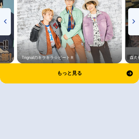
Trignalのキラキラ☆ビートＲ
森久
もっと見る