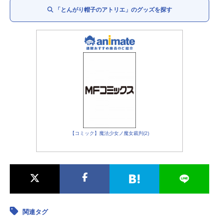
イースヒース：
諏訪部順一
「とんがり帽子のアトリエ」のグッズを探す
ウトウィン：
笠間淳
ガルガ：
安元洋貴
ルルシィ：
石川由依
ダグダ：
小西克幸
クスタス：
熊谷俊輝
フデムシ：
久野美咲
イグイーン：
斎賀みつき
ササラン：
中尾隆聖
【コミック】魔法少女ノ魔女裁判(2)
関連タグ