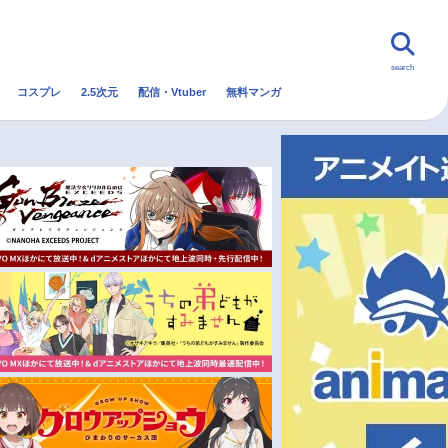
search
コスプレ
2.5次元
配信・Vtuber
無料マンガ
んなの声
グッズ
映画
・Vtuber
トレンド
無料マンガ
秋アニメ
冬アニメ