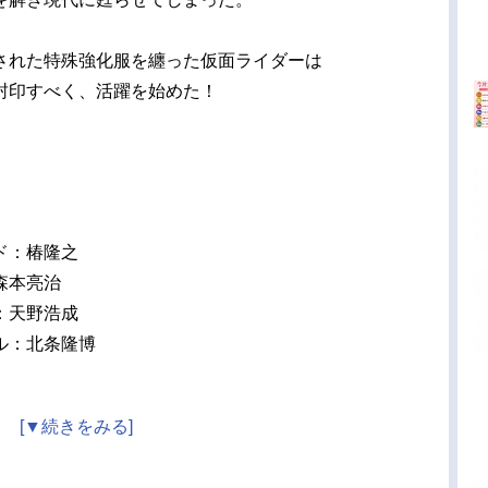
スティン野座間友子：志保JK：土屋シオン大杉忠
田中卓志（アンガールズ）園田紗理奈／スコーピ
された特殊強化服を纏った仮面ライダーは
・ゾディアーツ：虎南有香速水公平／リブラ・ゾ
封印すべく、活躍を始めた！
ーツ：天野浩成...
ド：椿隆之
森本亮治
：天野浩成
ル：北条隆博