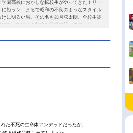
川学園高校におかしな転校生がやってきた！リー
トに短ラン、まるで昭和の不良のようなスタイル
抜けに明るい男。その名も如月弦太朗。全校生徒
達になってやる！壮大な目標の第一のターゲット
ったのが歌星賢吾。その賢吾はある秘密を抱えて
、学園の中で孤独な戦いの中にいた…。その戦い
、そして恐るべき敵とは？偶然再会した幼なじみ
ウキを介して毛嫌いされながらも賢吾に接近する
朗。やがて弦太朗は賢吾の助けを借りて、宇宙の
ーで仮面ライダーに変身する！その名もフォー
スイッチオン！3.2.1…！宇宙キターッ！天ノ川学
校を舞台に高校生ヒーローたちの戦いが今、幕を
る！作品名仮面ライダーフォーゼ放送形態特撮ス
ール2011年9月4日（日）～2012年8月26日
）テレビ朝日系にて話数全48話キャスト如月弦太
仮面ライダーフォーゼ：福士蒼汰歌星賢吾：高橋
城島ユウキ：清水富美加朔田流星／仮面ライダー
された不死の生命体アンデッドだったが、
オ：吉沢亮風城美羽：坂田梨香子大文字隼：冨森
を解き現代に甦らせてしまった。