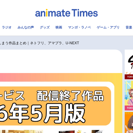
ラジオ
みんなの声
グッズ
映画
マンガ・ラノベ
ゲーム・アプリ
音楽
メ
声優
ラジオ
み
まう作品まとめ｜ネトフリ、アマプラ、U-NEXT
コスプレ
2.5次元
配信
アニメ映画一覧
今期アニメ曜日別一覧
実写化映画一覧
春アニメ
男性声優/女性声優一覧
夏アニメ
FOLLOW US