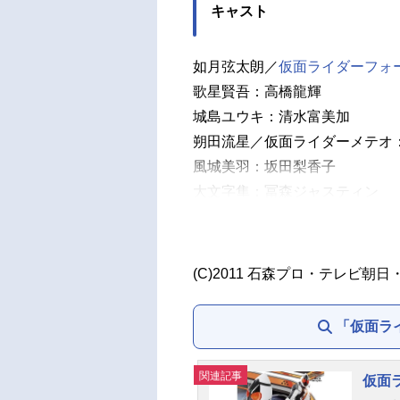
キャスト
如月弦太朗／
仮面ライダーフォ
歌星賢吾：高橋龍輝
城島ユウキ：清水富美加
朔田流星／仮面ライダーメテオ
風城美羽：坂田梨香子
大文字隼：冨森ジャスティン
野座間友子：志保
JK：土屋シオン
大杉忠太：田中卓志（アンガー
(C)2011 石森プロ・テレビ朝日
園田紗理奈／スコーピオン・ゾ
速水公平／リブラ・ゾディアー
「仮面ラ
我望光明／サジタリウス・ゾデ
ナレーション：
檜山修之
関連記事
仮面