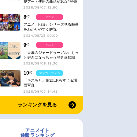
規アート使用の商品が10/24発売
2026/08/07 12:50
8
位
アニメ
アニメ『Fate』シリーズ見る順番
をわかりやすく解説
2024/05/23 00:00
9
位
アニメ
『天幕のジャードゥーガル』もっ
と好きになっちゃう歴史豆知識
2026/08/06 18:30
10
位
マンガ・ラノベ
『キスあと』第3話あらすじ＆場
面写真
2026/08/07 14:45
ランキングを見る
アニメイト
通販ランキング