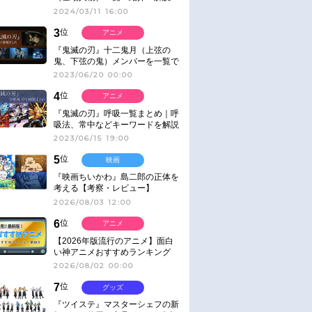
2024/03/11 16:00
3
位
アニメ
『鬼滅の刃』十二鬼月（上弦の
鬼、下弦の鬼）メンバーを一覧で
紹介＆解説（登場鬼の情報まと
2023/06/20 00:00
め）
4
位
アニメ
『鬼滅の刃』呼吸一覧まとめ｜呼
吸法、常中などキーワードを解説
2023/06/15 19:00
5
位
映画
『映画ちいかわ』島二郎の正体を
考える【考察・レビュー】
2026/08/03 12:00
6
位
アニメ
【2026年版流行のアニメ】面白
い神アニメおすすめランキング
【名作・話題作】｜ジャンル別人
2026/08/02 00:00
気作品をピックアップ
7
位
グッズ
『ツイステ』マスターシェフの新