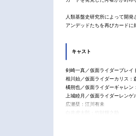
ジャ
太：
人類基盤史研究所によって開発
オン
アンデッドたちを再びカードに
ディア
キャスト
剣崎一真／仮面ライダーブレイ
相川始／仮面ライダーカリス：
橘朔也／仮面ライダーギャレン
上城睦月／仮面ライダーレンゲ
広瀬栞：江川有未
白井虎太郎：竹財輝之助
栗原遥香：山口香緒里
栗原天音：梶原ひかり