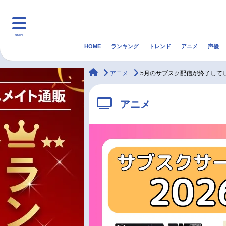
menu
HOME
ランキング
トレンド
アニメ
声優
HOME
ランキング
アニ
animateTimes
アニメ
5月のサブスク配信が終了してし
マンガ・ラノベ
ゲーム・アプリ
音楽
アニメ
最新記事一覧
アニメ記事一覧
声優記事一覧