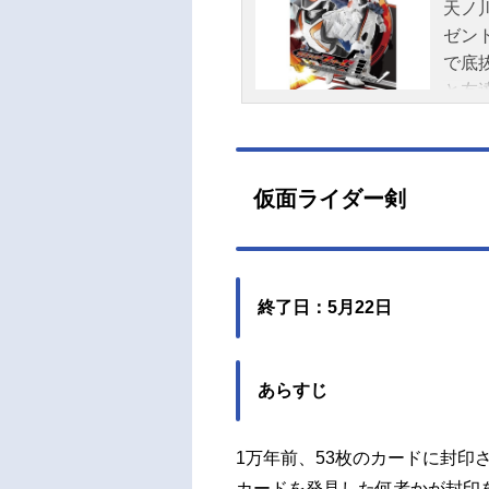
天ノ
ゼン
で底
と友
にな
おり
とは
仮面ライダー剣
のユ
弦太
パワ
ゼ。
終了日：5月22日
園高
開け
ケジュ
あらすじ
（日
朗／
龍輝
1万年前、53枚のカードに封印
メテ
カードを発見した何者かが封印