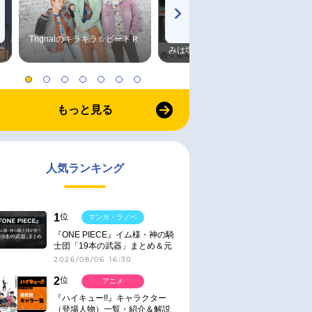
Trignalのキラキラ☆ビートＲ
森久保祥太郎×浪川大輔 つま
みは塩だけ
もっと見る
人気ランキング
1
位
マンガ・ラノベ
『ONE PIECE』イム様・神の騎
士団「19本の武器」まとめ＆元
ネタ
2026/08/06 16:30
2
位
アニメ
『ハイキュー!!』キャラクター
（登場人物）一覧・紹介＆解説