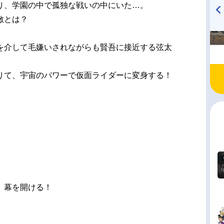
り、学園の中で孤独な戦いの中にいた…。
敵とは？
TVアニメ『戦隊大失格』
ハイキュー!! 烏野高校放送部!
radio 大直会 2nd season
を介して毛嫌いされながらも賢吾に接近する弦太
りて、宇宙のパワーで仮面ライダーに変身する！
、幕を開ける！