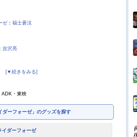
ーゼ
：
福士蒼汰
：
吉沢亮
ルズ）
・ADK・東映
ディアーツ：虎南有香
ツ：天野浩成
イダーフォーゼ」のグッズを探す
ィアーツ：
鶴見辰吾
ライダーフォーゼ