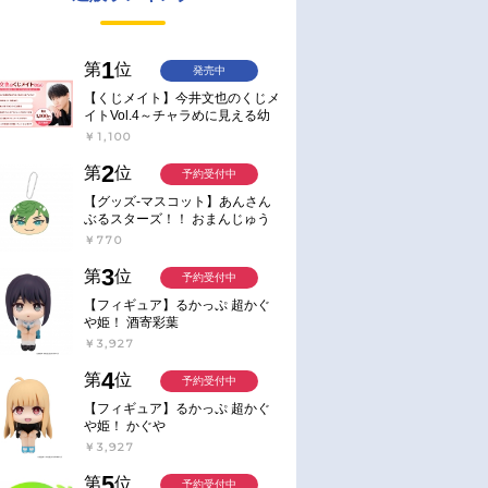
1
第
位
発売中
【くじメイト】今井文也のくじメ
イトVol.4～チャラめに見える幼
馴染、実は一途で独占欲が強いん
￥1,100
です～
2
第
位
予約受付中
【グッズ-マスコット】あんさん
ぶるスターズ！！ おまんじゅう
にぎにぎマスコット ねくすと2
￥770
Hbox
3
第
位
予約受付中
【フィギュア】るかっぷ 超かぐ
や姫！ 酒寄彩葉
￥3,927
4
第
位
予約受付中
【フィギュア】るかっぷ 超かぐ
や姫！ かぐや
￥3,927
5
第
位
予約受付中