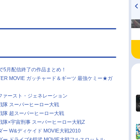
高橋美紀のおんぷの気持ち
TVアニメ『戦隊大失格』
♪ in アニメイトタイムズ
radio 大直会 2nd season
オで5月配信終了の作品まとめ！
NTER MOVIE ガッチャード＆ギーツ 最強ケミー★ガ
・ファースト・ジェネレーション
戦隊 スーパーヒーロー大戦
戦隊 超スーパーヒーロー大戦
戦隊×宇宙刑事 スーパーヒーロー大戦Z
 W&ディケイド MOVIE大戦2010
ー ドライブ&鎧武 MOVIE大戦フルスロットル