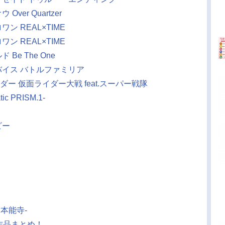
ver Quartzer
ン REAL×TIME
ン REAL×TIME
Be The One
バイス バトルファミリア
ー 仮面ライダー大戦 feat.スーパー戦隊
ic PRISM.1-
ビー
る本能寺-
の作品まとめ！