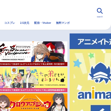
search
コスプレ
2.5次元
配信・Vtuber
無料マンガ
んなの声
グッズ
映画
・Vtuber
トレンド
無料マンガ
秋アニメ
冬アニメ