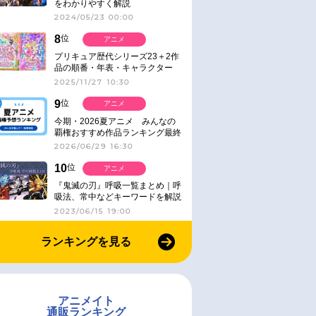
をわかりやすく解説
2024/05/23 00:00
8
位
アニメ
プリキュア歴代シリーズ23＋2作
品の順番・年表・キャラクター
【2025年版】
2025/11/27 10:30
9
位
アニメ
今期・2026夏アニメ みんなの
覇権おすすめ作品ランキング最終
結果発表！
2026/06/29 16:30
10
位
アニメ
『鬼滅の刃』呼吸一覧まとめ｜呼
吸法、常中などキーワードを解説
2023/06/15 19:00
ランキングを見る
アニメイト
通販ランキング