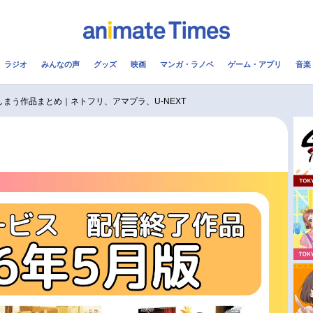
ラジオ
みんなの声
グッズ
映画
マンガ・ラノベ
ゲーム・アプリ
音楽
メ
声優
ラジオ
み
まう作品まとめ｜ネトフリ、アマプラ、U-NEXT
コスプレ
2.5次元
配信
アニメ映画一覧
今期アニメ曜日別一覧
実写化映画一覧
春アニメ
男性声優/女性声優一覧
夏アニメ
FOLLOW US