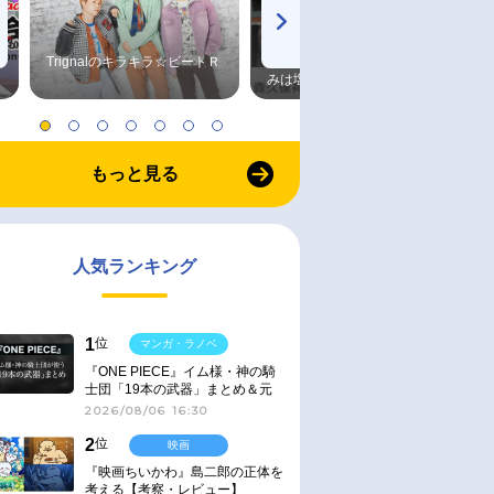
Trignalのキラキラ☆ビートＲ
森久保祥太郎×浪川大輔 つま
みは塩だけ
もっと見る
人気ランキング
1
位
マンガ・ラノベ
『ONE PIECE』イム様・神の騎
士団「19本の武器」まとめ＆元
ネタ
2026/08/06 16:30
2
位
映画
『映画ちいかわ』島二郎の正体を
考える【考察・レビュー】