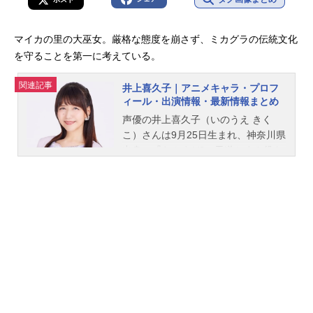
マイカの里の大巫女。厳格な態度を崩さず、ミカグラの伝統文化
を守ることを第一に考えている。
関連記事
井上喜久子｜アニメキャラ・プロフ
ィール・出演情報・最新情報まとめ
声優の井上喜久子（いのうえ きく
こ）さんは9月25日生まれ、神奈川県
出身。『らんま1/2』天道かすみ役を
はじめ、『ああっ女神さまっ』のベ
ルダンディー役など、人気作品のキ
ャラクターを多く演じています。こ
ちらでは、井上喜久子さんのオスス
メ記事をご紹介！