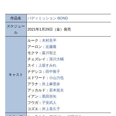
作品名
バディミッション BOND
スケジュー
2021年1月29日（金）発売
ル
ルーク：
木村良平
アーロン：
近藤隆
モクマ：
森川智之
チェズレイ：
浪川大輔
スイ：
上坂すみれ
ナデシコ：
田中敦子
キャスト
エドワード：
小山力也
アラナ：
井上麻里奈
アッカルド：
若本規夫
イアン：
黒田崇矢
フウガ：
子安武人
コズエ：
井上喜久子