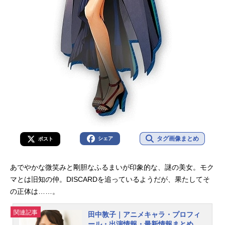
タグ画像まとめ
シェア
ポスト
あでやかな微笑みと剛胆なふるまいが印象的な、謎の美女。モク
マとは旧知の仲。DISCARDを追っているようだが、果たしてそ
の正体は……。
関連記事
田中敦子｜アニメキャラ・プロフィ
ール・出演情報・最新情報まとめ