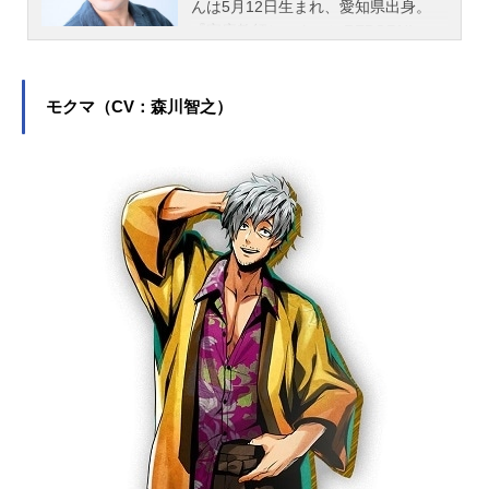
んは5月12日生まれ、愛知県出身。
『家庭教師ヒットマンREBORN!』の
雲雀恭弥役をはじめ、『アイドリッ
シュセブン』の御堂虎於役など、人
気作品のキャラクターを多く演じて
モクマ（CV：森川智之）
います。こちらでは、近藤隆さんの
オススメ記事をご紹介！