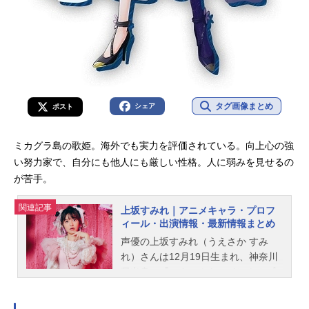
タグ画像まとめ
シェア
ポスト
ミカグラ島の歌姫。海外でも実力を評価されている。向上心の強
い努力家で、自分にも他人にも厳しい性格。人に弱みを見せるの
が苦手。
関連記事
上坂すみれ｜アニメキャラ・プロフ
ィール・出演情報・最新情報まとめ
声優の上坂すみれ（うえさか すみ
れ）さんは12月19日生まれ、神奈川
県出身。『スター☆トゥインクルプ
リキュア』のユニ／キュアコスモ役
をはじめ、『うる星やつら』のラム