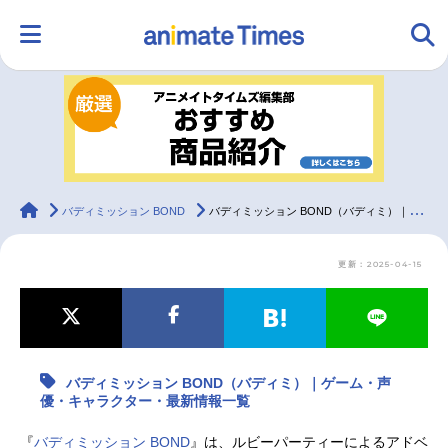
HOME
ランキング
アニメ
声優
ラジオ
みんなの声
グッズ
映画
animateTimes
バディミッション BOND
バディミッション BOND（バディミ）｜ゲーム・声優・キャラクター・最新情報一覧
更新：2025-04-15
マンガ・ラノベ
ゲーム・アプリ
音楽
コスプレ
2.5次元
配信・Vtuber
トレンド
無料マンガ
バディミッション BOND（バディミ）｜ゲーム・声
最新記事一覧
優・キャラクター・最新情報一覧
アニメ記事一覧
声優記事一覧
『
バディミッション BOND
』は、ルビーパーティーによるアドベ