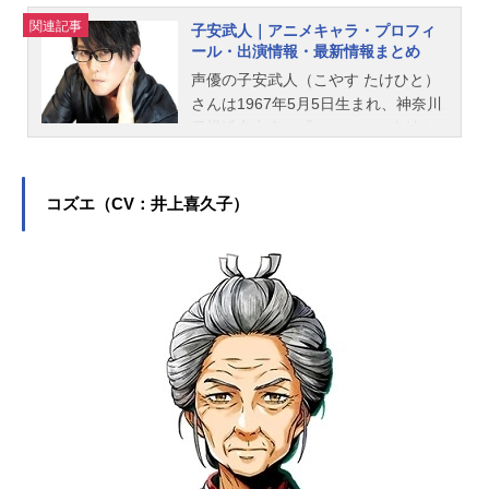
関連記事
子安武人｜アニメキャラ・プロフィ
ール・出演情報・最新情報まとめ
声優の子安武人（こやす たけひと）
さんは1967年5月5日生まれ、神奈川
県横浜市出身。『ジョジョの奇妙な
冒険』のディオ・ブランドー役をは
じめ、『呪術廻戦』の伏黒甚爾役な
ど、人気作品のキャラクターを多く
コズエ（CV：井上喜久子）
演じています。こちらでは、子安武
人さんのオススメ記事をご紹介！