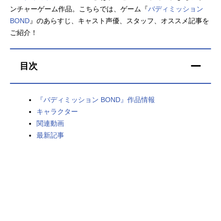
ンチャーゲーム作品。こちらでは、ゲーム『
バディミッション
アニメ映画一覧
実写化映画一覧
BOND
』のあらすじ、キャスト声優、スタッフ、オススメ記事を
ご紹介！
今期アニメ曜日別一覧
春アニメ
夏アニメ
目次
秋アニメ
冬アニメ
『バディミッション BOND』作品情報
男性声優/女性声優一覧
キャラクター
関連動画
FOLLOW US
最新記事