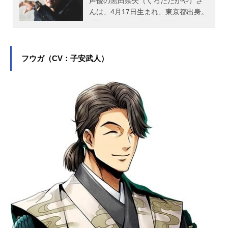
声優の黒田崇矢（くろだたかや）さ
んは、4月17日生まれ、東京都出身。
『龍が如く』の桐生一馬役をはじ
め、『ヒプノシスマイク』の天谷奴
零役など、人気作品のキャラクター
を多く演じています。こちらでは、
フウガ（CV：子安武人）
黒田崇矢さんのオススメ記事をご紹
介！