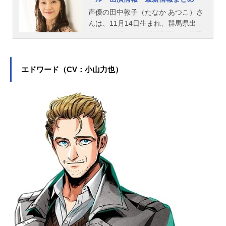
声優の田中敦子（たなか あつこ）さ
んは、11月14日生まれ、群馬県出
身。61歳没。『攻殻機動隊』の草薙
素子役をはじめ、『ベヨネッタ』の
ベヨネッタ役など、人気作品のキャ
ラクターを演じています。こちらで
エドワード（CV：小山力也）
は、田中敦子さんのオススメ記事を
ご紹介！