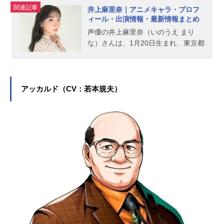
関連記事
井上麻里奈｜アニメキャラ・プロフ
ィール・出演情報・最新情報まとめ
声優の井上麻里奈（いのうえ まり
な）さんは、1月20日生まれ、東京都
出身。『スマイルプリキュア！』の
緑川なお／キュアマーチ役をはじ
め、『進撃の巨人』のアルミン・ア
ルレルト役など、人気作品のキャラ
アッカルド（CV：若本規夫）
クターを多く演じています。こちら
では、井上麻里奈さんのオススメ記
事をご紹介！