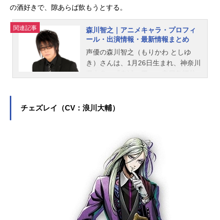
の酒好きで、隙あらば飲もうとする。
関連記事
森川智之｜アニメキャラ・プロフィ
ール・出演情報・最新情報まとめ
声優の森川智之（もりかわ としゆ
き）さんは、1月26日生まれ、神奈川
県出身。『鬼滅の刃』の産屋敷耀哉
役をはじめ、『クレヨンしんちゃ
ん』の野原ひろし〈2代目〉役など多
数のキャラクターを演じ、洋画作品
チェズレイ（CV：浪川大輔）
において俳優のトム・クルーズの吹
き替えを担当していることでも知ら
れています。こちらでは、森川智之
さんのオススメ記事をご紹介！