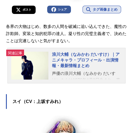
タグ画像まとめ
シェア
ポスト
各界の大物はじめ、数多の人間を破滅に追い込んできた、魔性の
詐欺師。変装と知的犯罪の達人。凝り性の完璧主義者で、決めた
ことは完遂しないと気がすまない。
関連記事
浪川大輔（なみかわ だいすけ）｜ア
ニメキャラ・プロフィール・出演情
報・最新情報まとめ
声優の浪川大輔（なみかわ だいす
け）さんは1976年4月2日生まれ、東
京都出身。『ヘタリア』のイタリア
役をはじめ、『ルパン三世』の石川
五ェ門役など、人気作品のキャラク
スイ（CV：上坂すみれ）
ターを多く演じています。こちらで
は、浪川大輔さんのオススメ記事を
ご紹介！