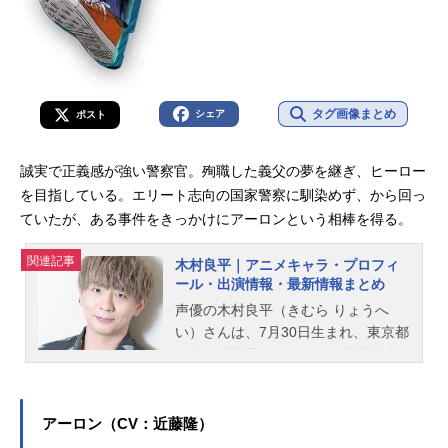
タグ画像まとめ
シェア
ポスト
誠実で正義感が強い警察官。殉職した義父の夢を継ぎ、ヒーロー
を目指している。エリート志向の国家警察に馴染めず、から回っ
ていたが、ある事件をきっかけにアーロンという相棒を得る。
関連記事
木村良平｜アニメキャラ・プロフィ
ール・出演情報・最新情報まとめ
声優の木村良平（きむら りょうへ
い）さんは、7月30日生まれ、東京都
出身。『黒子のバスケ』の黄瀬涼太
役をはじめ、『原神』のタルタリヤ
役など、人気作品のキャラクターを
多く演じています。こちらでは、木
アーロン（CV：近藤隆）
村良平さんのオススメ記事をご紹