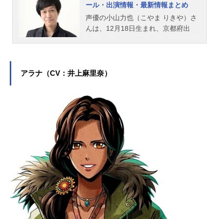
ール・出演情報・最新情報まとめ
声優の小山力也（こやま りきや）さ
んは、12月18日生まれ、京都府出
身。『24 -TWENTY FOUR-』のジャ
ック・バウアー役をはじめ、『名探
偵コナン』の毛利小五郎役（2代目）
など、人気作品のキャラクターを多
アラナ（CV：井上麻里奈）
く演じています。こちらでは、小山
力也さんのオススメ記事をご紹介！