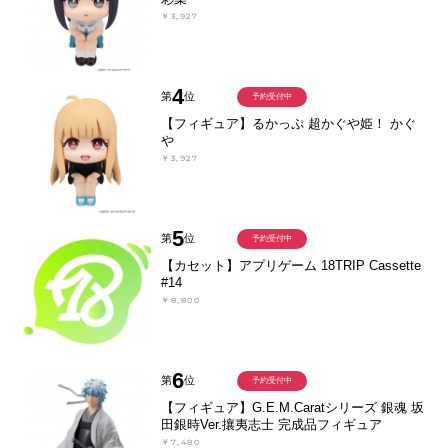
￥3,927
4
第
位
予約受付中
【フィギュア】るかっぷ 超かぐや姫！ かぐ
や
￥3,927
5
第
位
予約受付中
【カセット】アプリゲーム 18TRIP Cassette
#14
￥8,800
6
第
位
予約受付中
【フィギュア】G.E.M.Caratシリーズ 銀魂 坂
田銀時Ver.攘夷志士 完成品フィギュア
￥7,480