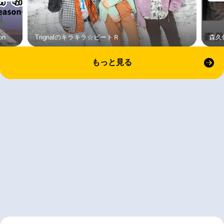
on
Trignalのキラキラ☆ビートＲ
森久
もっと見る