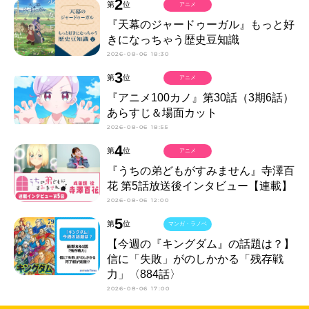
2
第
位
アニメ
『天幕のジャードゥーガル』もっと好
きになっちゃう歴史豆知識
2026-08-06 18:30
3
第
位
アニメ
『アニメ100カノ』第30話（3期6話）
あらすじ＆場面カット
2026-08-06 18:55
4
第
位
アニメ
『うちの弟どもがすみません』寺澤百
花 第5話放送後インタビュー【連載】
2026-08-06 12:00
5
第
位
マンガ・ラノベ
【今週の『キングダム』の話題は？】
信に「失敗」がのしかかる「残存戦
力」〈884話〉
2026-08-06 17:00