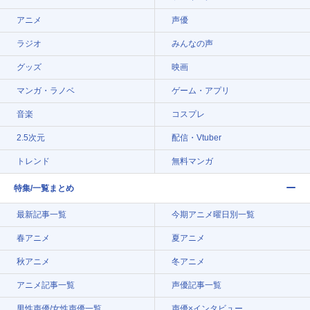
アニメ
声優
ラジオ
みんなの声
グッズ
映画
マンガ・ラノベ
ゲーム・アプリ
音楽
コスプレ
2.5次元
配信・Vtuber
トレンド
無料マンガ
特集/一覧まとめ
最新記事一覧
今期アニメ曜日別一覧
春アニメ
夏アニメ
秋アニメ
冬アニメ
アニメ記事一覧
声優記事一覧
男性声優/女性声優一覧
声優×インタビュー