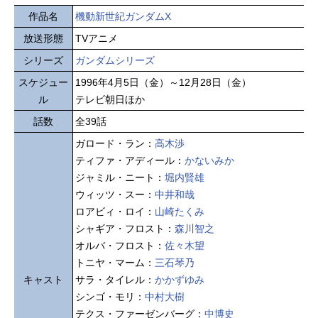
作品名
機動新世紀ガンダムX
放送形態
TVアニメ
シリーズ
ガンダムシリーズ
スケジュー
1996年4月5日（金）～12月28日（金）
ル
テレビ朝日ほか
話数
全39話
ガロード・ラン：
高木渉
ティファ・アディール：
かないみか
ジャミル・ニート：
堀内賢雄
ウィッツ・スー：
中井和哉
ロアビィ・ロイ：
山崎たくみ
シャギア・フロスト：
森川智之
オルバ・フロスト：
佐々木望
トニヤ・マーム：
三石琴乃
キャスト
サラ・タイレル：
かかずゆみ
シンゴ・モリ：
中村大樹
テクス・ファーゼンバーグ：
中博史