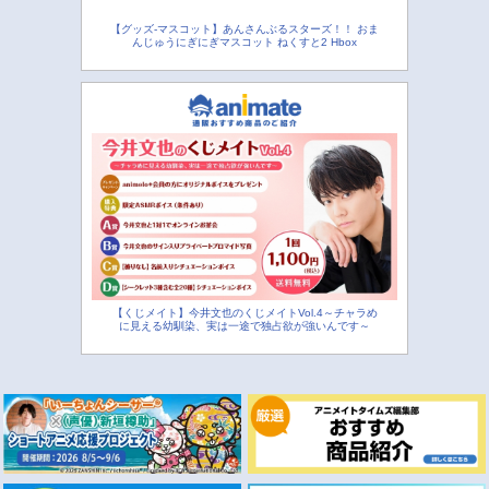
【グッズ-マスコット】あんさんぶるスターズ！！ おま
んじゅうにぎにぎマスコット ねくすと2 Hbox
【くじメイト】今井文也のくじメイトVol.4～チャラめ
に見える幼馴染、実は一途で独占欲が強いんです～