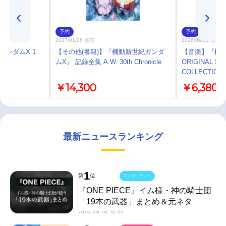
予約
予約
2027/01/26 発売
2026/09/16 発売
ガンダムX 1
【その他(書籍)】『機動新世紀ガンダ
【音楽】『機
ムX』 記録全集 A.W. 30th Chronicle
ORIGINAL S
COLLECTION
￥14,300
￥6,380
最新ニュースランキング
1
第
位
マンガ・ラノベ
『ONE PIECE』イム様・神の騎士団
「19本の武器」まとめ＆元ネタ
2026-08-06 16:30