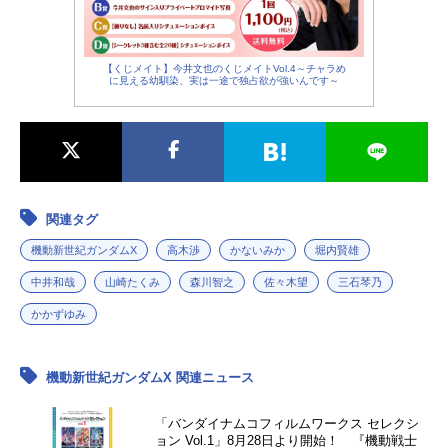
【くじメイト】今井文也のくじメイトVol.4～チャラめ
に見える幼馴染、実は一途で独占欲が強いんです～
関連タグ
機動新世紀ガンダムX
高木渉
かないみか
堀内賢雄
中井和哉
山崎たくみ
森川智之
佐々木望
三石琴乃
かかずゆみ
機動新世紀ガンダムX 関連ニュース
「バンダイナムコフィルムワークス セレクシ
ョン Vol.1」8月28日より開始！ 『機動戦士