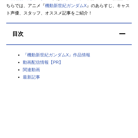
ちらでは、アニメ『
機動新世紀ガンダムX
』のあらすじ、キャス
アニメ映画一覧
実写化映画一覧
ト声優、スタッフ、オススメ記事をご紹介！
今期アニメ曜日別一覧
目次
春アニメ
夏アニメ
秋アニメ
冬アニメ
『機動新世紀ガンダムX』作品情報
動画配信情報【PR】
男性声優/女性声優一覧
関連動画
最新記事
FOLLOW US