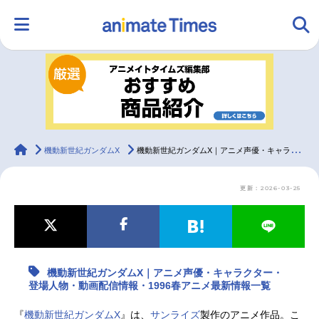
HOME
ランキング
アニメ
声優
ラジオ
みんなの声
グッズ
映画
animateTimes
機動新世紀ガンダムX
機動新世紀ガンダムX｜アニメ声優・キャラクター・登場人物・動画配信情報・1996春アニメ最新情報一覧
更新：2026-03-25
マンガ・ラノベ
ゲーム・アプリ
音楽
コスプレ
2.5次元
配信・Vtuber
トレンド
無料マンガ
機動新世紀ガンダムX｜アニメ声優・キャラクター・
最新記事一覧
登場人物・動画配信情報・1996春アニメ最新情報一覧
アニメ記事一覧
声優記事一覧
『
機動新世紀ガンダムX
』は、
サンライズ
製作のアニメ作品。こ