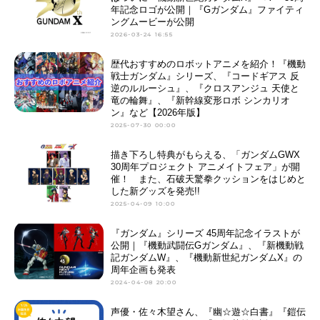
年記念ロゴが公開｜『Gガンダム』ファイティ
ングムービーが公開
2026-03-24 16:55
歴代おすすめのロボットアニメを紹介！『機動
戦士ガンダム』シリーズ、『コードギアス 反
逆のルルーシュ』、『クロスアンジュ 天使と
竜の輪舞』、『新幹線変形ロボ シンカリオ
ン』など【2026年版】
2025-07-30 00:00
描き下ろし特典がもらえる、「ガンダムGWX
30周年プロジェクト アニメイトフェア」が開
催！ また、石破天驚拳クッションをはじめと
した新グッズを発売!!
2025-04-09 10:00
『ガンダム』シリーズ 45周年記念イラストが
公開｜『機動武闘伝Gガンダム』、『新機動戦
記ガンダムW』、『機動新世紀ガンダムX』の
周年企画も発表
2024-04-08 20:00
声優・佐々木望さん、『幽☆遊☆白書』『鎧伝