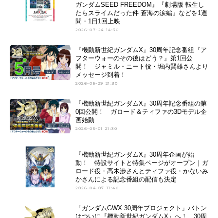
ガンダムSEED FREEDOM』『劇場版 転生し
たらスライムだった件 蒼海の涙編』などを1週
間・1日1回上映
2026-07-24 14:30
『機動新世紀ガンダムX』30周年記念番組『ア
フターウォーのその後はどう？』第1回公
開！ ジャミル・ニート役・堀内賢雄さんより
メッセージ到着！
2026-05-29 21:30
『機動新世紀ガンダムX』30周年記念番組の第
0回公開！ ガロード＆ティファの3Dモデル企
画始動
2026-05-01 21:30
『機動新世紀ガンダムX』30周年企画が始
動！ 特設サイトと特集ページがオープン｜ガ
ロード役・高木渉さんとティファ役・かないみ
かさんによる記念番組の配信も決定
2026-04-07 11:40
「ガンダムGWX 30周年プロジェクト」バトン
はついに『機動新世紀ガンダムX』へ！ 30周