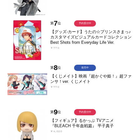
7
第
位
予約受付中
【グッズ-カード】うたの☆プリンスさまっ♪
カスタマイズビジュアルカードコレクション
Best Shots from Everyday Life Ver.
￥770
8
第
位
発売中
【くじメイト】映画『超かぐや姫！』超ファ
ンサ！ver. くじメイト
￥770
9
第
位
予約受付中
【フィギュア】るかっぷ TVアニメ
『BLEACH 千年血戦篇』 平子真子
￥4,020