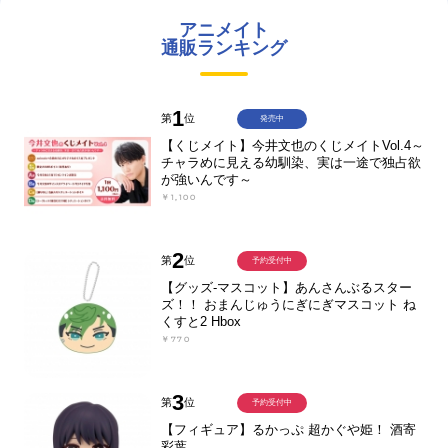
アニメイト
通販ランキング
1
第
位
発売中
【くじメイト】今井文也のくじメイトVol.4～
チャラめに見える幼馴染、実は一途で独占欲
が強いんです～
￥1,100
2
第
位
予約受付中
【グッズ-マスコット】あんさんぶるスター
ズ！！ おまんじゅうにぎにぎマスコット ね
くすと2 Hbox
￥770
3
第
位
予約受付中
【フィギュア】るかっぷ 超かぐや姫！ 酒寄
彩葉