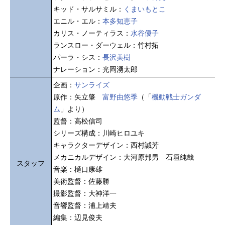
キッド・サルサミル：
くまいもとこ
エニル・エル：
本多知恵子
カリス・ノーティラス：
水谷優子
ランスロー・ダーウェル：竹村拓
パーラ・シス：
長沢美樹
ナレーション：光岡湧太郎
企画：
サンライズ
原作：矢立肇
富野由悠季
（「
機動戦士ガンダ
ム
」より）
監督：高松信司
シリーズ構成：川崎ヒロユキ
キャラクターデザイン：西村誠芳
メカニカルデザイン：大河原邦男 石垣純哉
スタッフ
音楽：樋口康雄
美術監督：佐藤勝
撮影監督：大神洋一
音響監督：浦上靖夫
編集：辺見俊夫