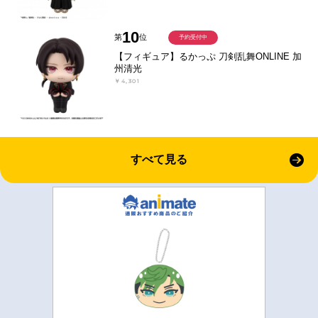
10
第
位
予約受付中
【フィギュア】るかっぷ 刀剣乱舞ONLINE 加
州清光
￥4,301
すべて見る