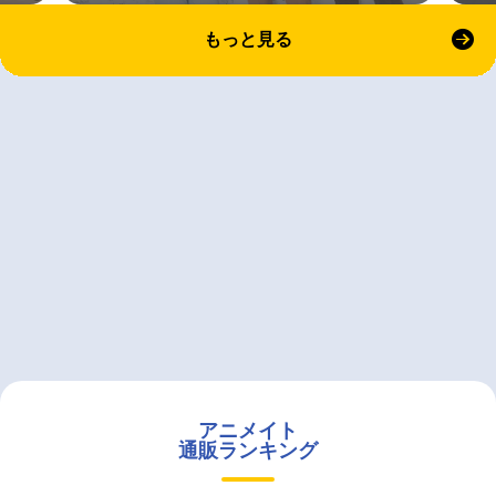
もっと見る
アニメイト
通販ランキング