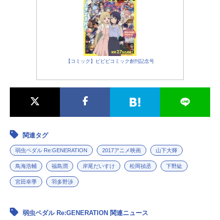
【コミック】ビビビコミック創刊記念号
関連タグ
弱虫ペダル Re:GENERATION
2017アニメ映画
山下大輝
鳥海浩輔
福島潤
岸尾だいすけ
松岡禎丞
下野紘
宮田幸季
羽多野渉
弱虫ペダル Re:GENERATION 関連ニュース