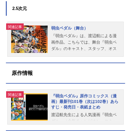
ぬ才能を発揮。そして初めて出来た
ン：吉田隆彦音楽：...
たライバルチームも出場を表明。さ
島修キャラクターデザイン：村谷貴
はじめとする総北高校自転車競技
「仲間」のために、自分の限界や壁
2.5次元
らに、怪我のためインターハイへの
志脚本：広田光毅 久尾歩美術設
部。インターハイの戦いに臨む彼ら
を超え、レースで共に走る喜びを見
出場が叶わなかった“炎のクライマ
定：青木智由紀美術監督：李凡善色
のこれまでの道のりは、決して平坦
出していく。誰かの為に頑張った
ー”吉本進が復帰した地元代表の熊本
彩設計：中尾総子CG監督：佐々木俊
ではなかった。信頼し支えてくれて
関連記事
り、頑張る誰かを応援したりー。202
弱虫ペダル（舞台）
台一も優勝を目指す。現行のチーム
宏撮影監督：葛山剛士編集：坂本久
いた先輩との別れ。「全員で支え合
0年オリンピックイヤーだからこそ観
『弱虫ペダル』は、渡辺航による漫
総北にとって“最後のレース”に向け、
美子音響監督：高寺たけし音楽：沢
い繋ぐ」というチームの魂の継承。
たい、一番熱い青春ストーリー！作
画作品。こちらでは、舞台『弱虫ペ
坂道たちは士気を高めていく。...
田完アニメーション制作：トムス・
他校だけでなくチーム内の仲間とも
品名映画「弱虫ペダル」放送形態実
ダル』のキャスト、スタッフ、オス
エンタテインメント主題歌「はじま
激しくぶつかったインターハイ出場
写映画シリーズ弱虫ペダルスケジュ
スメ記事をご紹介！
りの日々」MAGICOFLiFE公開開始年
を賭けた戦い…。それらを乗り越
ール2020年8月14日（金）キャスト
＆季節2016アニメ映画(C)渡辺航(週
え、全国の強豪が集まるインターハ
小野田坂道：永瀬廉（King&Prince）
間少年チャンピオン)/弱虫ペダルSB
イの頂点を目指して、灼熱の地を駆
原作情報
今泉俊輔：伊藤健太郎寒咲幹：橋本
製作委員会『弱虫ペダルSPAREBIK
ける！新世代の始まりの物語が、こ
環奈鳴子章吉：坂東龍汰巻島裕介：
E』公式サイト 「弱虫ペダルSPAREB
こに―！作品名弱虫ペダルRe:GENE
栁俊太郎田所迅：菅原健杉元照文：
I...
RATION放送形態劇場版アニメシリー
井上瑞稀（HiHiJets/ジャニーズJr.）
関連記事
『弱虫ペダル』原作コミックス（漫
ズ弱虫ペダルスケジュール2017年10
金城真護：竜星涼寒咲幸司：皆川猿
画）最新刊101巻（次は102巻）あら
月13日（金）キャスト小野田坂道：
時スタッフ原作：渡辺航『弱虫ペダ
すじ・発売日・表紙まとめ
山下大輝今泉俊輔：鳥海浩輔鳴子章
ル』（秋田書店「週刊少年チャンピ
渡辺航先生による人気漫画『弱虫ペ
吉：福島潤手嶋純太：岸尾だいすけ
オン」連載）監督：三木康一郎脚
ダル』（少年チャンピオン・コミッ
青八木一：松岡禎丞鏑木一差：下野
本：板谷里乃 三木康一郎音楽：横
クス刊）。2026年7月8日に最新刊と
紘...
山克制作プロダクション：デジタ