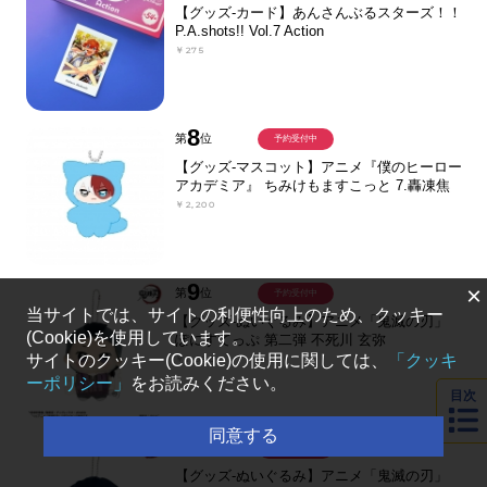
【グッズ-カード】あんさんぶるスターズ！！
P.A.shots!! Vol.7 Action
￥275
8
第
位
予約受付中
【グッズ-マスコット】アニメ『僕のヒーロー
アカデミア』 ちみけもますこっと 7.轟凍焦
￥2,200
9
×
第
位
予約受付中
当サイトでは、サイトの利便性向上のため、クッキー
【グッズ-ぬいぐるみ】アニメ「鬼滅の刃」
(Cookie)を使用しています。
ぽにすてっぷ 第二弾 不死川 玄弥
サイトのクッキー(Cookie)の使用に関しては、
「クッキ
￥1,980
ーポリシー」
をお読みください。
目次
同意する
10
第
位
予約受付中
【グッズ-ぬいぐるみ】アニメ「鬼滅の刃」