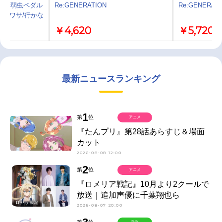
ドラマ 弱虫ペダル
Re:GENERATION
Re:GENERAT
ヨサヨワサ/行かな
￥4,620
￥5,720
最新ニュースランキング
1
第
位
アニメ
『たんプリ』第28話あらすじ＆場面
カット
2026-08-08 12:00
2
第
位
アニメ
『ロメリア戦記』10月より2クールで
放送｜追加声優に千葉翔也ら
2026-08-07 20:00