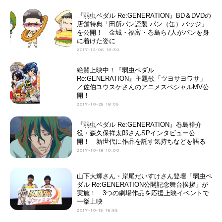
『弱虫ペダル Re:GENERATION』BD＆DVDの
店舗特典「田所パン謹製 パン（缶）バッジ」
を公開！ 金城・福富・巻島ら7人がパンを身
に着けた姿に
2017-12-06 18:30
絶賛上映中！『弱虫ペダル
Re:GENERATION』主題歌「ツヨサヨワサ」
／佐伯ユウスケさんのアニメスペシャルMV公
開！
2017-10-25 18:05
『弱虫ペダル Re:GENERATION』巻島裕介
役・森久保祥太郎さんSPインタビュー公
開！ 新世代に作品を託す気持ちなどを語る
2017-10-18 10:00
山下大輝さん・岸尾だいすけさん登壇「弱虫ペ
ダル Re:GENERATION公開記念舞台挨拶」が
実施！ 3つの劇場作品を応援上映イベントで
一挙上映
2017-10-15 16:55