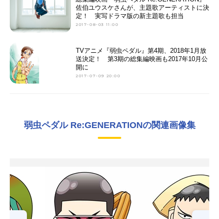
佐伯ユウスケさんが、主題歌アーティストに決
定！ 実写ドラマ版の新主題歌も担当
2017-08-03 11:00
TVアニメ『弱虫ペダル』第4期、2018年1月放
送決定！ 第3期の総集編映画も2017年10月公
開に
2017-07-09 20:00
弱虫ペダル Re:GENERATIONの関連画像集