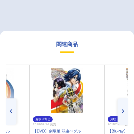
関連商品
お取り寄せ
お取り寄せ
2018/02/14 発売
2018/02/14 発売
ペダル
【DVD】劇場版 弱虫ペダル
【Blu-ray】