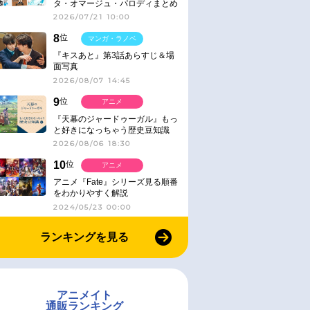
タ・オマージュ・パロディまとめ
2026/07/21 10:00
8
位
マンガ・ラノベ
『キスあと』第3話あらすじ＆場
面写真
2026/08/07 14:45
9
位
アニメ
『天幕のジャードゥーガル』もっ
と好きになっちゃう歴史豆知識
2026/08/06 18:30
10
位
アニメ
アニメ『Fate』シリーズ見る順番
をわかりやすく解説
2024/05/23 00:00
ランキングを見る
アニメイト
通販ランキング