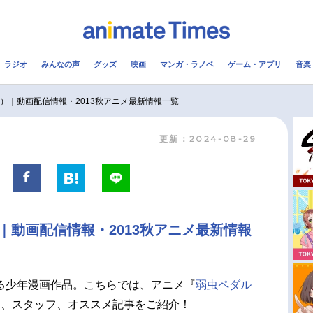
ラジオ
みんなの声
グッズ
映画
マンガ・ラノベ
ゲーム・アプリ
音楽
メ
声優
ラジオ
み
）｜動画配信情報・2013秋アニメ最新情報一覧
更新：2024-08-29
コスプレ
2.5次元
配信
アニメ映画一覧
今期アニメ曜日別一覧
実写化映画一覧
春アニメ
｜動画配信情報・2013秋アニメ最新情報
男性声優/女性声優一覧
夏アニメ
FOLLOW US
る少年漫画作品。こちらでは、アニメ『
弱虫ペダル
ト、スタッフ、オススメ記事をご紹介！