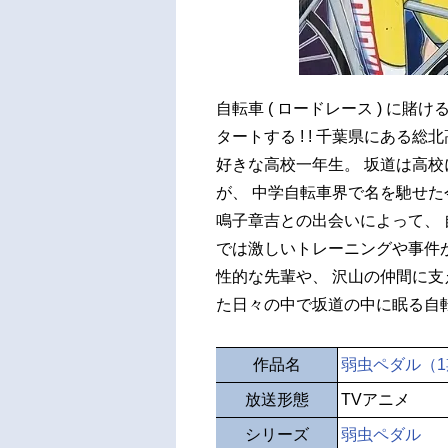
自転車 ( ロードレース ) に
タートする ! ! 千葉県にあ
好きな高校一年生。 坂道は高
が、 中学自転車界で名を馳せ
鳴子章吉との出会いによって、 
では激しいトレーニングや事件
性的な先輩や、 沢山の仲間に支
た日々の中で坂道の中に眠る自転
作品名
弱虫ペダル（1
放送形態
TVアニメ
シリーズ
弱虫ペダル