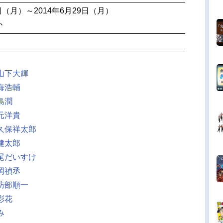
7日（月）～2014年6月29日（月）
か
山下大輝
海浩輔
島潤
元洋貴
久保祥太郎
健太郎
尾だいすけ
岡禎丞
訪部順一
彩花
み