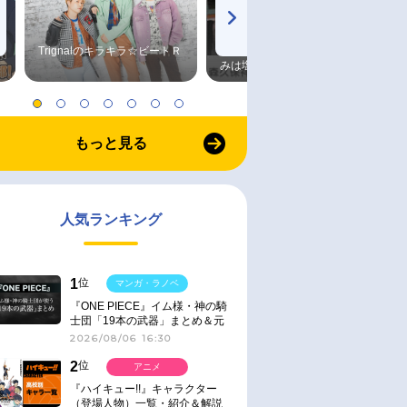
Trignalのキラキラ☆ビートＲ
森久保祥太郎×浪川大輔 つま
みは塩だけ
もっと見る
人気ランキング
1
位
マンガ・ラノベ
『ONE PIECE』イム様・神の騎
士団「19本の武器」まとめ＆元
ネタ
2026/08/06 16:30
2
位
アニメ
『ハイキュー!!』キャラクター
（登場人物）一覧・紹介＆解説