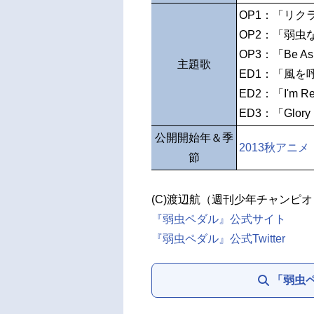
OP1：「リクライ
OP2：「弱虫な炎
OP3：「Be A
主題歌
ED1：「風を
ED2：「I'm Re
ED3：「Glor
公開開始年＆季
2013秋アニメ
節
(C)渡辺航（週刊少年チャンピ
『弱虫ペダル』公式サイト
『弱虫ペダル』公式Twitter
「弱虫