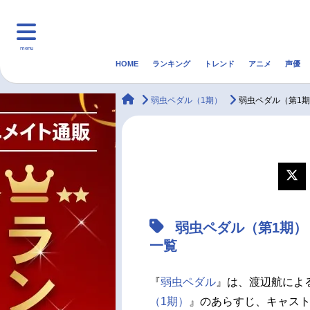
menu
HOME
ランキング
トレンド
アニメ
声優
HOME
ランキング
アニ
animateTimes
弱虫ペダル（1期）
弱虫ペダル（第1期
マンガ・ラノベ
ゲーム・アプリ
音楽
最新記事一覧
アニメ記事一覧
弱虫ペダル（第1期）
声優記事一覧
一覧
『
弱虫ペダル
』は、渡辺航によ
（1期）
』のあらすじ、キャス