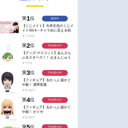
1
第
位
発売中
【くじメイト】今井文也のくじメ
イトVol.4～チャラめに見える幼
馴染、実は一途で独占欲が強いん
￥1,100
です～
2
第
位
予約受付中
【グッズ-マスコット】あんさん
ぶるスターズ！！ おまんじゅう
にぎにぎマスコット ねくすと2
￥770
Hbox
3
第
位
予約受付中
【フィギュア】るかっぷ 超かぐ
や姫！ 酒寄彩葉
￥3,927
4
第
位
予約受付中
【フィギュア】るかっぷ 超かぐ
や姫！ かぐや
￥3,927
5
第
位
予約受付中