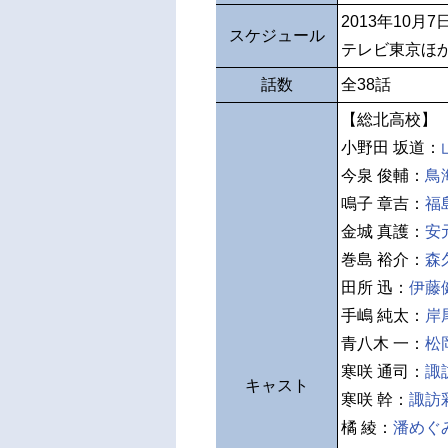
2013年10月
スケジュール
テレビ東京ほ
話数
全38話
【総北高校】
小野田 坂道：
今泉 俊輔：
鳥
鳴子 章吉：
福
金城 真護：
安
巻島 裕介：
森
田所 迅：
伊藤
手嶋 純太：
岸
青八木 一：
松
寒咲 通司：
諏
キャスト
寒咲 幹：
諏訪
橘 綾：
潘めぐ