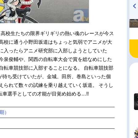
TVアニメ『戦隊大失格』
ハイキュー!! 烏野高校放送部!
radio 大直会 2nd season
賭ける高校生たちの限界ギリギリの熱い魂のレースが今ス
る総北高校に通う小野田坂道はちょっと気弱でアニメが大
校に入ったらアニメ研究部に入部しようとしていた
た今泉俊輔や、関西の自転車大会で賞を総なめにした
自転車競技部に入部することになる。 自転車競技部
が待ち受けていたが、金城、田所、巻島といった個
えられて数々の試練を乗り越えていく坂道。 そうし
車選手としての才能が目覚め始める…!!
期）