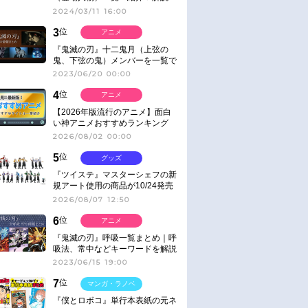
2024/03/11 16:00
3
位
アニメ
『鬼滅の刃』十二鬼月（上弦の
鬼、下弦の鬼）メンバーを一覧で
紹介＆解説（登場鬼の情報まと
2023/06/20 00:00
め）
4
位
アニメ
【2026年版流行のアニメ】面白
い神アニメおすすめランキング
【名作・話題作】｜ジャンル別人
2026/08/02 00:00
気作品をピックアップ
5
位
グッズ
『ツイステ』マスターシェフの新
規アート使用の商品が10/24発売
2026/08/07 12:50
6
位
アニメ
『鬼滅の刃』呼吸一覧まとめ｜呼
吸法、常中などキーワードを解説
2023/06/15 19:00
7
位
マンガ・ラノベ
『僕とロボコ』単行本表紙の元ネ