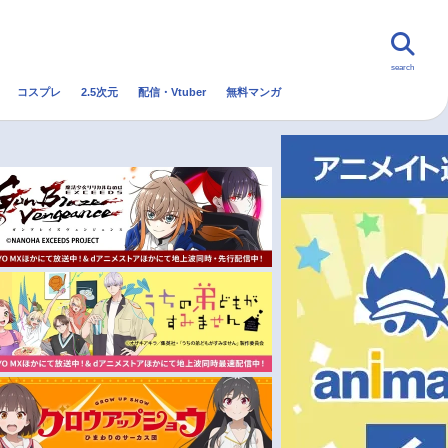
search
コスプレ
2.5次元
配信・Vtuber
無料マンガ
んなの声
グッズ
映画
・Vtuber
トレンド
無料マンガ
秋アニメ
冬アニメ