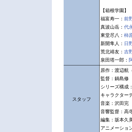
【箱根学園】
福富寿一：
前
真波山岳：
代
東堂尽八：
柿
新開隼人：
日
荒北靖友：
吉
泉田塔一郎：
原作：渡辺航
監督：鍋島修
シリーズ構成
キャラクター
スタッフ
音楽：沢田完
音響監督：高
編集：坂本久
アニメーショ