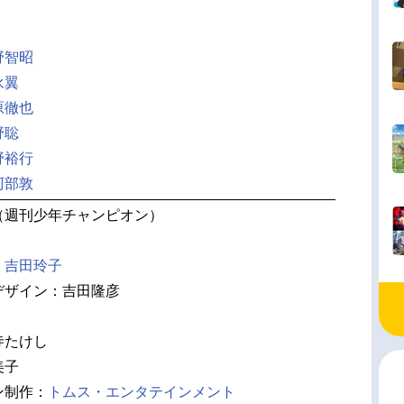
野智昭
永翼
原徹也
野聡
野裕行
阿部敦
（週刊少年チャンピオン）
：
吉田玲子
デザイン：吉田隆彦
寺たけし
美子
ン制作：
トムス・エンタテインメント