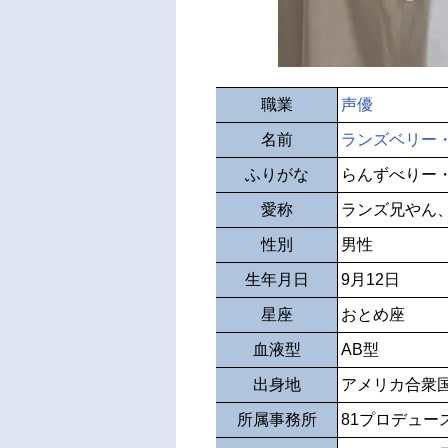
職業
声優
名前
ランズベリー
ふりがな
らんずべりー
愛称
ランズ兄やん
性別
男性
生年月日
9月12日
星座
おとめ座
血液型
AB型
出身地
アメリカ合衆
所属事務所
81プロデュー