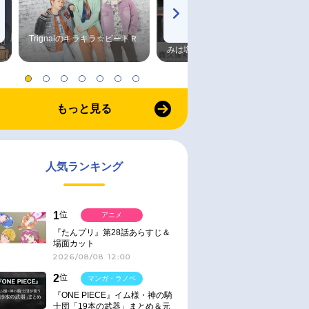
Trignalのキラキラ☆ビートＲ
森久保祥太郎×浪川大輔 つま
みは塩だけ
もっと見る
人気ランキング
1
位
アニメ
『たんプリ』第28話あらすじ＆
場面カット
2026/08/08 12:00
2
位
マンガ・ラノベ
『ONE PIECE』イム様・神の騎
士団「19本の武器」まとめ＆元