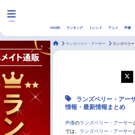
menu
HOME
ランキング
トレンド
アニメ
声優
HOME
ランキング
アニ
animateTimes
ランズベリー・アーサー
ランズベリー
マンガ・ラノベ
ゲーム・アプリ
音楽
最新記事一覧
アニメ記事一覧
ランズベリー・アー
声優記事一覧
情報・最新情報まとめ
声優
の
ランズベリー・アーサー
では、
ランズベリー・アーサー