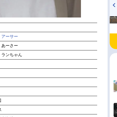
TVアニメ『戦隊大失格』
ハイキュー!! 烏野高校放送部!
radio 大直会 2nd season
・アーサー
・あーさー
、ランちゃん
国
ス