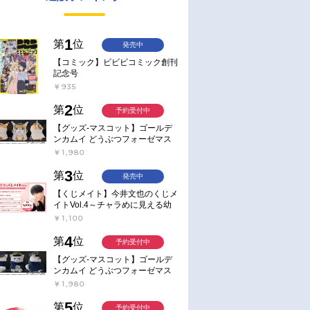
1
第
位
発売中
【コミック】ビビビコミック創刊
記念号
￥935
2
第
位
予約受付中
【グッズ-マスコット】ゴールデ
ンカムイ どうぶつフォーゼマス
コット 4.尾形百之助【再販】
￥1,980
3
第
位
発売中
【くじメイト】今井文也のくじメ
イトVol.4～チャラめに見える幼
馴染、実は一途で独占欲が強いん
￥1,100
です～
4
第
位
予約受付中
【グッズ-マスコット】ゴールデ
ンカムイ どうぶつフォーゼマス
コット 5.月島軍曹【再販】
￥1,980
5
第
位
予約受付中