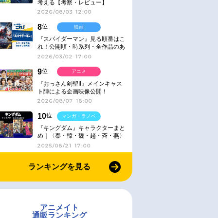
考える【考察・レビュー】
2026/08/03 12:00
8
位
映画
『スパイダーマン』見る順番はこ
れ！公開順・時系列・全作品のあ
らすじをまとめました
2026/03/02 17:00
9
位
アニメ
『おっさん剣聖II』メインキャス
ト陣による企画映像公開！
2026/08/07 18:00
10
位
マンガ・ラノベ
『キングダム』キャラクターまと
め｜〈秦・韓・魏・趙・斉・燕〉
2025/08/21 17:00
ランキングを見る
アニメイト
通販ランキング