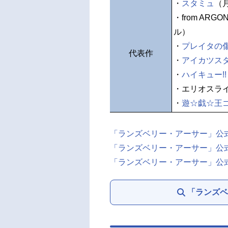
・
スタミュ
（
・from AR
ル）
・
プレイタの
代表作
・
アイカツス
・
ハイキュー!!
・エリオスラ
・
遊☆戯☆王
「ランズベリー・アーサー」公
「ランズベリー・アーサー」公式X（
「ランズベリー・アーサー」公式In
「ランズベ