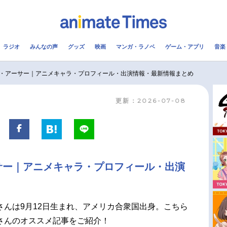
ラジオ
みんなの声
グッズ
映画
マンガ・ラノベ
ゲーム・アプリ
音楽
メ
声優
ラジオ
み
・アーサー｜アニメキャラ・プロフィール・出演情報・最新情報まとめ
更新：2026-07-08
コスプレ
2.5次元
配信
アニメ映画一覧
今期アニメ曜日別一覧
実写化映画一覧
春アニメ
サー｜アニメキャラ・プロフィール・出演
男性声優/女性声優一覧
夏アニメ
FOLLOW US
さんは9月12日生まれ、アメリカ合衆国出身。こちら
さんのオススメ記事をご紹介！