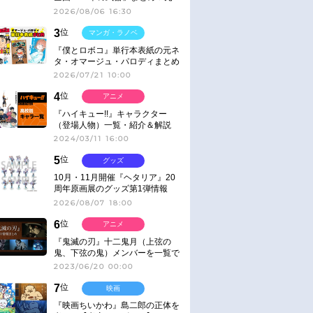
ネタ
2026/08/06 16:30
3
位
マンガ・ラノベ
『僕とロボコ』単行本表紙の元ネ
タ・オマージュ・パロディまとめ
2026/07/21 10:00
4
位
アニメ
『ハイキュー!!』キャラクター
（登場人物）一覧・紹介＆解説
2024/03/11 16:00
5
位
グッズ
10月・11月開催『ヘタリア』20
周年原画展のグッズ第1弾情報
2026/08/07 18:00
6
位
アニメ
『鬼滅の刃』十二鬼月（上弦の
鬼、下弦の鬼）メンバーを一覧で
紹介＆解説（登場鬼の情報まと
2023/06/20 00:00
め）
7
位
映画
『映画ちいかわ』島二郎の正体を