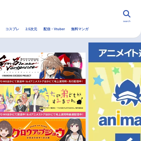
search
コスプレ
2.5次元
配信・Vtuber
無料マンガ
んなの声
グッズ
映画
・Vtuber
トレンド
無料マンガ
秋アニメ
冬アニメ