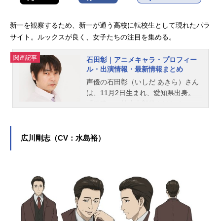
新一を観察するため、新一が通う高校に転校生として現れたパラ
サイト。ルックスが良く、女子たちの注目を集める。
関連記事
石田彰｜アニメキャラ・プロフィー
ル・出演情報・最新情報まとめ
声優の石田彰（いしだ あきら）さん
は、11月2日生まれ、愛知県出身。
『銀魂』の桂小太郎役をはじめ、
『新世紀エヴァンゲリオン』の渚カ
ヲル役など、人気作品のキャラクタ
ーを多く演じています。こちらで
広川剛志（CV：水島裕）
は、石田彰さんのオススメ記事をご
紹介！