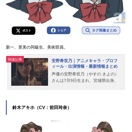
タグ画像まとめ
シェア
ポスト
新一、里美の同級生。美術部員。
関連記事
安野希世乃｜アニメキャラ・プロフ
ィール・出演情報・最新情報まとめ
声優の安野希世乃（やすの きよの）
さんは7月9日生まれ、宮城県出身。
『冴えない彼女の育てかた』の加藤
恵役をはじめ、『マクロスΔ』のカナ
メ・バッカニア役など、人気作品の
キャラクターを演じています。こち
鈴木アキホ（CV：前田玲奈）
らでは、安野希世乃さんのオススメ
記事をご紹介！