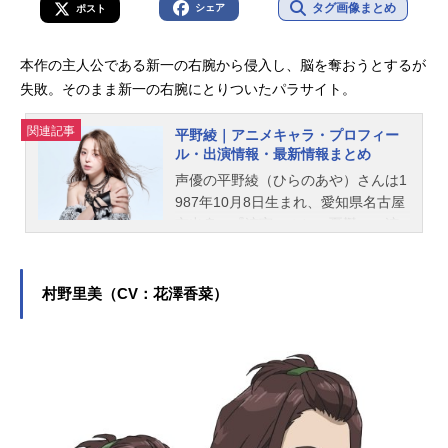
タグ画像まとめ
シェア
ポスト
本作の主人公である新一の右腕から侵入し、脳を奪おうとするが
失敗。そのまま新一の右腕にとりついたパラサイト。
関連記事
平野綾｜アニメキャラ・プロフィー
ル・出演情報・最新情報まとめ
声優の平野綾（ひらのあや）さんは1
987年10月8日生まれ、愛知県名古屋
市出身。『涼宮ハルヒの憂鬱』の涼
宮ハルヒ役をはじめ、『DEATH NOT
E -デスノート-』の弥海砂役など、人
気作品のキャラクターを演じていま
村野里美（CV：花澤香菜）
す。こちらでは、平野綾さんのオス
スメ記事をご紹介！