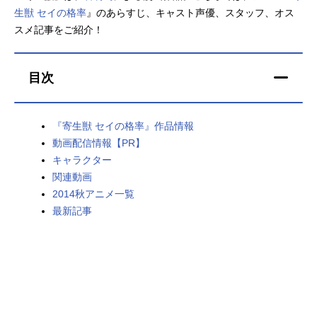
生獣 セイの格率
』のあらすじ、キャスト声優、スタッフ、オス
アニメ映画一覧
実写化映画一覧
スメ記事をご紹介！
今期アニメ曜日別一覧
目次
春アニメ
夏アニメ
秋アニメ
冬アニメ
『寄生獣 セイの格率』作品情報
動画配信情報【PR】
男性声優/女性声優一覧
キャラクター
関連動画
FOLLOW US
2014秋アニメ一覧
最新記事