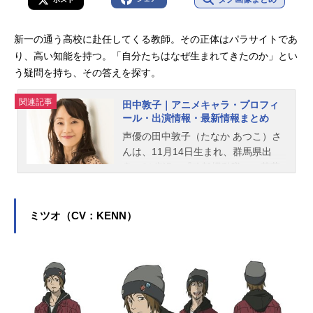
新一の通う高校に赴任してくる教師。その正体はパラサイトであ
り、高い知能を持つ。「自分たちはなぜ生まれてきたのか」とい
う疑問を持ち、その答えを探す。
関連記事
田中敦子｜アニメキャラ・プロフィ
ール・出演情報・最新情報まとめ
声優の田中敦子（たなか あつこ）さ
んは、11月14日生まれ、群馬県出
身。61歳没。『攻殻機動隊』の草薙
素子役をはじめ、『ベヨネッタ』の
ベヨネッタ役など、人気作品のキャ
ラクターを演じています。こちらで
ミツオ（CV：KENN）
は、田中敦子さんのオススメ記事を
ご紹介！