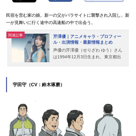
民宿を営む家の娘。新一の父がパラサイトに襲撃され入院し、新
一が見舞いに行く途中の高速船の中で出会う。
関連記事
芹澤優｜アニメキャラ・プロフィー
ル・出演情報・最新情報まとめ
声優の芹澤優（せりざわ ゆう）さん
は1994年12月3日生まれ、東京都出
身。『やくならマグカップも』の
久々梨三華役をはじめ、『プリパラ
シリーズ』の南みれぃ役など、人気
作品のキャラクターを演じていま
宇田守（CV：鈴木琢磨）
す。こちらでは、芹澤優さんのオス
スメ記事をご紹介！