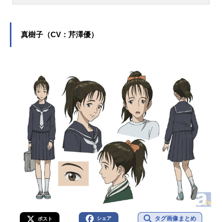
エルモンスターズGX』の遊城十代を
はじめ、『アイドリッシュセブン』
の四葉環役など、人気作品のキャラ
クターを多く演じています。こちら
真樹子（CV：芹澤優）
では、KENNさんのオススメ記事をご
紹介！
タグ画像まとめ
シェア
ポスト