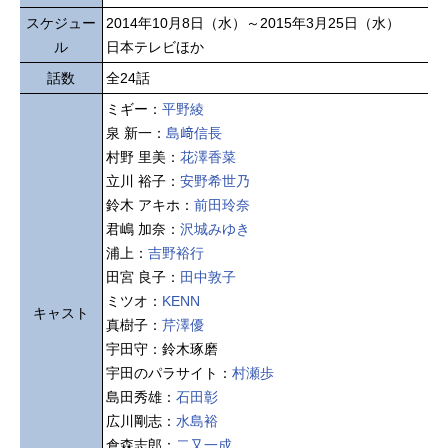
スケジュー
2014年10月8日（水）～2015年3月25日（水）
ル
日本テレビほか
話数
全24話
ミギー：
平野綾
泉 新一：
島﨑信長
村野 里美：
花澤香菜
立川 裕子：
安野希世乃
鈴木 アキホ：
前田玲奈
君嶋 加奈：
沢城みゆき
浦上：
吉野裕行
田宮 良子：
田中敦子
ミツオ：
KENN
キャスト
真樹子：
芹澤優
宇田守：鈴木琢磨
宇田のパラサイト：
村瀬歩
島田秀雄：
石田彰
広川剛志：
水島裕
倉森志郎：
二又一成