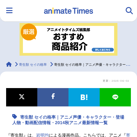
HOME
ランキング
アニメ
声優
ラジオ
みんなの声
グッズ
映画
animateTimes
寄生獣 セイの格率
寄生獣 セイの格率｜アニメ声優・キャラクター・登場人物・動画配信情報・2014秋アニメ最新情報一覧
更新：2025-06-02
マンガ・ラノベ
ゲーム・アプリ
音楽
コスプレ
2.5次元
配信・Vtuber
トレンド
無料マンガ
寄生獣 セイの格率｜アニメ声優・キャラクター・登場
最新記事一覧
人物・動画配信情報・2014秋アニメ最新情報一覧
アニメ記事一覧
声優記事一覧
『寄生獣』は、
岩明均
による漫画作品。こちらでは、アニメ『
寄