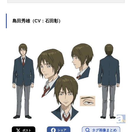
国出身。『ハイキュー!!』の日向翔陽
役をはじめ、『魔入りました！入間
くん』の鈴木入間役など、人気作品
のキャラクターを多く演じていま
島田秀雄（CV：石田彰）
す。こちらでは、村瀬歩さんのオス
スメ記事をご紹介！
タグ画像まとめ
シェア
ポスト