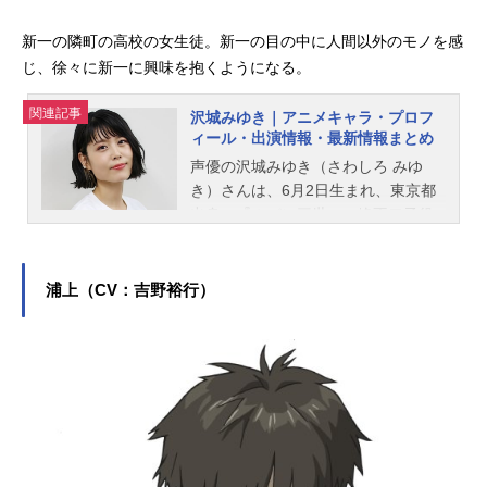
新一の隣町の高校の女生徒。新一の目の中に人間以外のモノを感
じ、徐々に新一に興味を抱くようになる。
関連記事
沢城みゆき｜アニメキャラ・プロフ
ィール・出演情報・最新情報まとめ
声優の沢城みゆき（さわしろ みゆ
き）さんは、6月2日生まれ、東京都
出身。『ルパン三世』の峰不二子役
をはじめ、『鬼滅の刃』の堕姫役な
ど、人気作品のキャラクターを多く
演じています。こちらでは、沢城み
浦上（CV：吉野裕行）
ゆきさんのオススメ記事をご紹介！