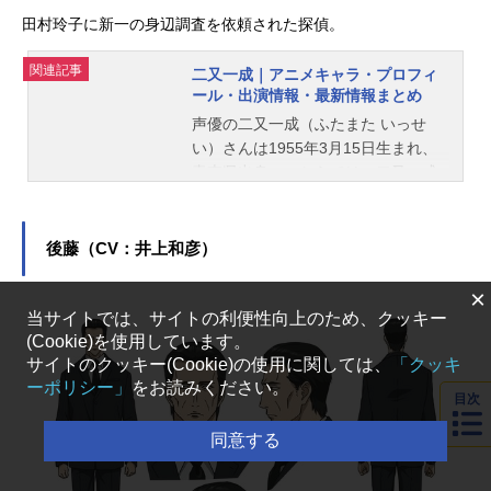
田村玲子に新一の身辺調査を依頼された探偵。
関連記事
二又一成｜アニメキャラ・プロフィ
ール・出演情報・最新情報まとめ
声優の二又一成（ふたまた いっせ
い）さんは1955年3月15日生まれ、
青森県出身。こちらでは、二又一成
さんのオススメ記事をご紹介！
後藤（CV：井上和彦）
×
当サイトでは、サイトの利便性向上のため、クッキー
(Cookie)を使用しています。
サイトのクッキー(Cookie)の使用に関しては、
「クッキ
ーポリシー」
をお読みください。
目次
同意する