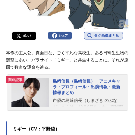
タグ画像まとめ
シェア
ポスト
本作の主人公。真面目な、ごく平凡な高校生。ある日寄生生物の
襲撃にあい、パラサイト「ミギー」と共生することに。それが原
因で数奇な運命を辿る。
関連記事
島﨑信長（島崎信長）｜アニメキャ
ラ・プロフィール・出演情報・最新
情報まとめ
声優の島﨑信長（しまざき のぶな
が）さんは、12月6日生まれ、宮城県
出身。『Free!』の七瀬遙役をはじ
め、『ブルーロック』の凪誠士郎役
など、人気作品のキャラクターを多
ミギー（CV：平野綾）
く演じています。こちらでは、島﨑