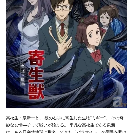
高校生・泉新一と、 彼の右手に寄生した生物“ミギー”。 その奇
妙な友情―そして戦いが始まる。 平凡な高校生である泉新一
は、ある日突然地球に飛来してきた「パラサイト」の襲撃を受け