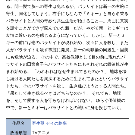
る。間一髪で脳への寄生は免れるが、パラサイトは新一の右腕に
寄生、同化してしまう。右手にちなんで「ミギー」と自ら名乗る
パラサイトと人間の奇妙な共生生活が始まること―。周囲に真実
を話すことができず悩んでいた新一だが、やがて新一とミギーは
友情に近いものを感じるようになっていく。 しかし、新一とミ
ギーの前には他のパラサイトが現れ始め、次々に人を殺し、また
人がパラサイトを殺す事態に発展。新一の幼馴染の同級生・里美
にも危険が迫る。 その中で、高校教師として目の前に現れたパ
ラサイトの田宮良子らパラサイトたちにもそれぞれの価値観が生
まれ始める。 「われわれはなぜ生まれてきたのか？」 地球を壊
し続ける人間たちを淘汰するために生まれてきたというパラサイ
トたち。そのパラサイトを殺し、生き延びようとする人間たち。
「果たして生き残るべきはどちらなのか？」 それでも、地球
を、そして愛する人を守らなければいけない。 ゆらぐ価値観の
中で、新一とミギーはパラサイトとの戦いに身を投じていく。
作品名
寄生獣 セイの格率
放送形態
TVアニメ