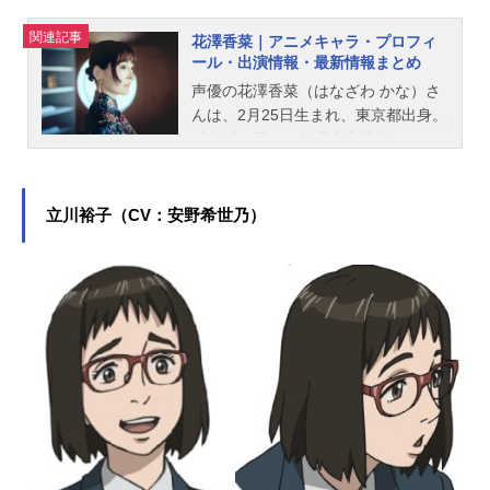
関連記事
花澤香菜｜アニメキャラ・プロフィ
ール・出演情報・最新情報まとめ
声優の花澤香菜（はなざわ かな）さ
んは、2月25日生まれ、東京都出身。
『鬼滅の刃』の甘露寺蜜璃役をはじ
め、『五等分の花嫁』の中野一花役
など、人気作品のキャラクターを多
く演じています。こちらでは、花澤
立川裕子（CV：安野希世乃）
香菜さんのオススメ記事をご紹介！