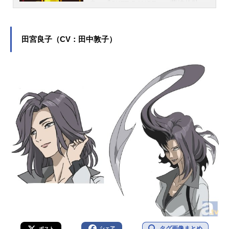
身。『SKET DANCE』の藤崎佑助
〈ボッスン〉役をはじめ、『弱虫ペ
ダル』の荒北靖友役など、人気作品
のキャラクターを多く演じていま
田宮良子（CV：田中敦子）
す。こちらでは、吉野裕行さんのオ
ススメ記事をご紹介！
タグ画像まとめ
シェア
ポスト