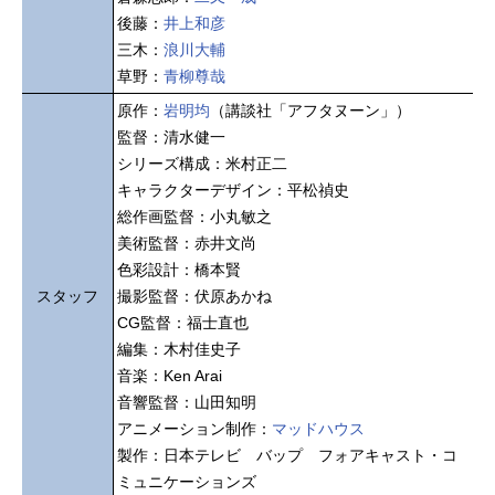
後藤：
井上和彦
三木：
浪川大輔
草野：
青柳尊哉
原作：
岩明均
（講談社「アフタヌーン」）
監督：清水健一
シリーズ構成：米村正二
キャラクターデザイン：平松禎史
総作画監督：小丸敏之
美術監督：赤井文尚
色彩設計：橋本賢
スタッフ
撮影監督：伏原あかね
CG監督：福士直也
編集：木村佳史子
音楽：Ken Arai
音響監督：山田知明
アニメーション制作：
マッドハウス
製作：日本テレビ バップ フォアキャスト・コ
ミュニケーションズ