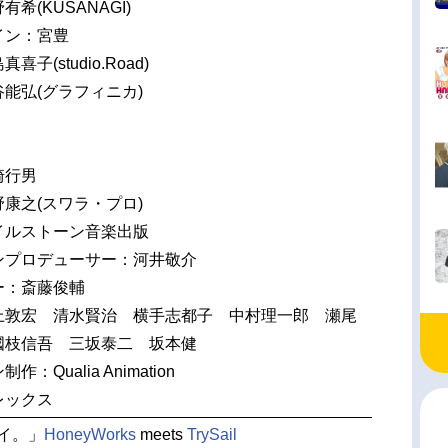
希(KUSANAGI)
イン：宮豊
子(studio.Road)
能弘(グラフィニカ)
崎行男
康之(スワラ・プロ)
イルストーン音楽出版
ンプロデューサー：河井敬介
ー：斎藤俊輔
上敦宏 清水賢治 横手志都子 中村理一郎 瀬尾
國枝信吾 三坂泰二 坂本健
：Qualia Animation
レックス
イ。」
HoneyWorks
meets
TrySail