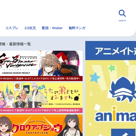
search
コスプレ
2.5次元
配信・Vtuber
無料マンガ
んなの声
グッズ
映画
情報・最新情報一覧
・Vtuber
トレンド
無料マンガ
秋アニメ
冬アニメ