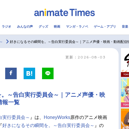
ラジオ
みんなの声
グッズ
映画
マンガ・ラノベ
ゲーム・アプリ
音楽
メ
声優
ラジオ
み
～
好きになるその瞬間を。～告白実行委員会～｜アニメ声優・映画・動画配信
更新：2026-08-03
コスプレ
2.5次元
配信
アニメ映画一覧
今期アニメ曜日別一覧
実写化映画一覧
春アニメ
を。～告白実行委員会～｜アニメ声優・映
男性声優/女性声優一覧
夏アニメ
情報一覧
FOLLOW US
白実行委員会～
』は、
HoneyWorks
原作のアニメ映画
『
好きになるその瞬間を。～告白実行委員会～
』の