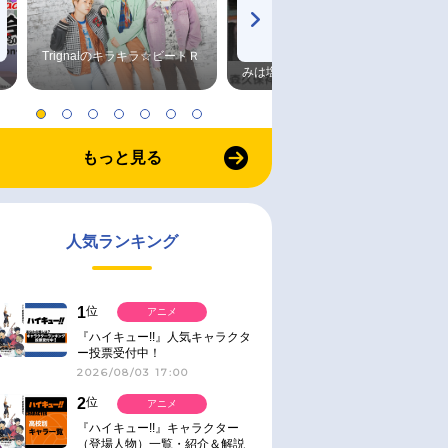
Trignalのキラキラ☆ビートＲ
森久保祥太郎×浪川大輔 つま
みは塩だけ
もっと見る
人気ランキング
1
位
アニメ
『ハイキュー!!』人気キャラクタ
ー投票受付中！
2026/08/03 17:00
2
位
アニメ
『ハイキュー!!』キャラクター
（登場人物）一覧・紹介＆解説