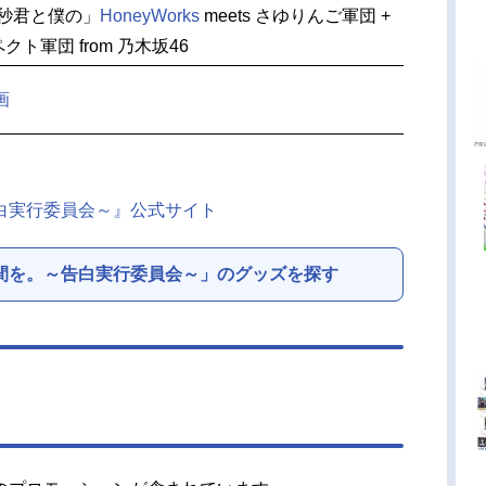
一秒君と僕の」
HoneyWorks
meets さゆりんご軍団 +
ト軍団 from 乃木坂46
画
白実行委員会～』公式サイト
間を。～告白実行委員会～」のグッズを探す