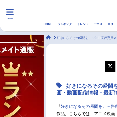
menu
HOME
ランキング
トレンド
アニメ
声優
HOME
ランキング
アニ
animateTimes
好きになるその瞬間を。～告白実行委員会
マンガ・ラノベ
ゲーム・アプリ
音楽
最新記事一覧
アニメ記事一覧
好きになるその瞬間
声優記事一覧
画・動画配信情報・最新
『
好きになるその瞬間を。～告
作品。こちらでは、アニメ映画