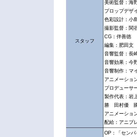
美術監督：海野有
プロップデザ
色彩設計：小島真喜
撮影監督：関谷
CG：伴善徳
スタッフ
編集：肥田文
音響監督：長
音響効果：今野
音響制作：マ
アニメーショ
プロデューサ
製作代表：岩
勝 田村優 
アニメーション制作
配給：アニプ
OP：「センパ