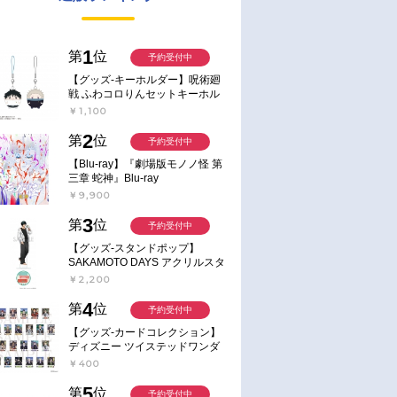
1
第
位
予約受付中
【グッズ-キーホルダー】呪術廻
戦 ふわコロりんセットキーホル
ダー【アニメイト特典付】
￥1,100
2
第
位
予約受付中
【Blu-ray】『劇場版モノノ怪 第
三章 蛇神』Blu-ray
￥9,900
3
第
位
予約受付中
【グッズ-スタンドポップ】
SAKAMOTO DAYS アクリルスタ
ンド～Sunny Afternoon～ 4.南雲
￥2,200
4
第
位
予約受付中
【グッズ-カードコレクション】
ディズニー ツイステッドワンダ
ーランド ランダムカードコレク
￥400
ション クラブ・ウェアver.
5
第
位
予約受付中