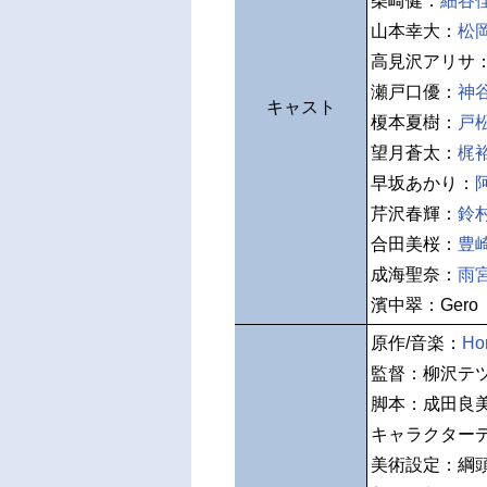
柴崎健：
細谷
山本幸大：
松
高見沢アリサ
瀬戸口優：
神
キャスト
榎本夏樹：
戸
望月蒼太：
梶
早坂あかり：
芹沢春輝：
鈴
合田美桜：
豊
成海聖奈：
雨
濱中翠：Gero
原作/音楽：
Ho
監督：柳沢テ
脚本：成田良
キャラクター
美術設定：綱頭瑛