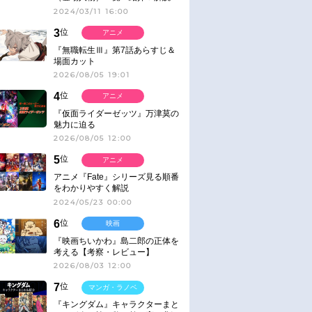
2024/03/11 16:00
3
位
アニメ
『無職転生Ⅲ』第7話あらすじ＆
場面カット
2026/08/05 19:01
4
位
アニメ
『仮面ライダーゼッツ』万津莫の
魅力に迫る
2026/08/05 12:00
5
位
アニメ
アニメ『Fate』シリーズ見る順番
をわかりやすく解説
2024/05/23 00:00
6
位
映画
『映画ちいかわ』島二郎の正体を
考える【考察・レビュー】
2026/08/03 12:00
7
位
マンガ・ラノベ
『キングダム』キャラクターまと