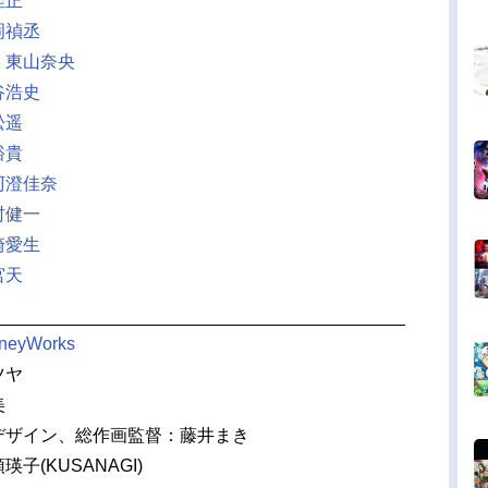
佳正
岡禎丞
：
東山奈央
谷浩史
松遥
裕貴
阿澄佳奈
村健一
崎愛生
宮天
neyWorks
ツヤ
美
デザイン、総作画監督：藤井まき
子(KUSANAGI)