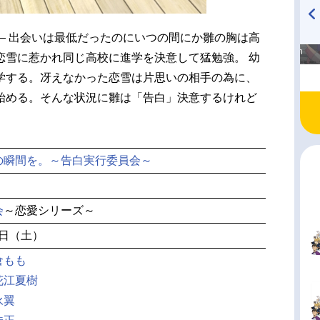
― 出会いは最低だったのにいつの間にか雛の胸は高
高橋美紀のおんぷの気持ち
TVアニメ『戦隊大失格』
♪ in アニメイトタイムズ
radio 大直会 2nd season
恋雪に惹かれ同じ高校に進学を決意して猛勉強。 幼
学する。冴えなかった恋雪は片思いの相手の為に、
始める。そんな状況に雛は「告白」決意するけれど
の瞬間を。～告白実行委員会～
会
～恋愛シリーズ～
17日（土）
倉もも
花江夏樹
永翼