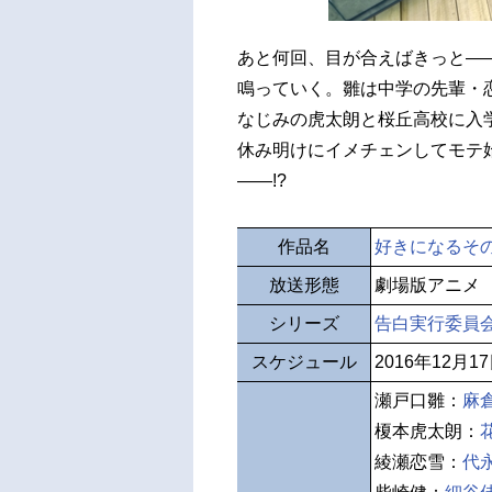
あと何回、目が合えばきっと―
鳴っていく。雛は中学の先輩・
なじみの虎太朗と桜丘高校に入
休み明けにイメチェンしてモテ
――!?
作品名
好きになるそ
放送形態
劇場版アニメ
シリーズ
告白実行委員
スケジュール
2016年12月
瀬戸口雛：
麻
榎本虎太朗：
綾瀬恋雪：
代