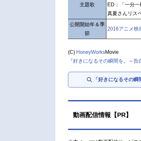
主題歌
ED：「一分
真夏さんリスペク
公開開始年＆季
2016アニメ映
節
(C)
HoneyWorks
Movie
『好きになるその瞬間を。～告
「好きになるその瞬
動画配信情報【PR】