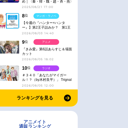
め｜〈秦・韓・魏・趙・斉・燕〉
2025/08/21 17:00
8
位
マンガ・ラノベ
【今週の『ハンター×ハンタ
ー』】第2王子詰みか？ 第1王
子と第4王子が対峙「発令」＜
2026/08/03 14:40
No.416＞
9
位
アニメ
『きみ愛』第6話あらすじ＆場面
カット
2026/08/05 18:02
10
位
ラジオ
＃３４０「あなたがマイガー
ル！？（by木村良平）」 Trignal
のキラキラ☆ビートＲ
2026/08/05 12:00
ランキングを見る
アニメイト
通販ランキング