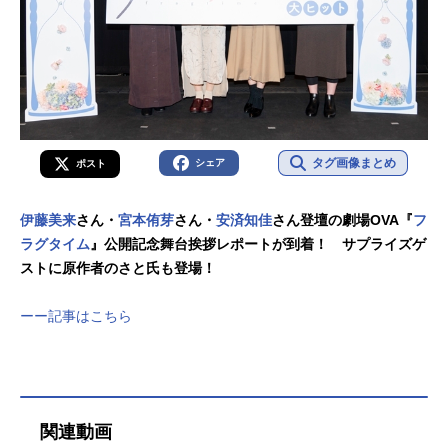
タグ画像まとめ
シェア
ポスト
伊藤美来
さん・
宮本侑芽
さん・
安済知佳
さん登壇の劇場OVA『
フ
ラグタイム
』公開記念舞台挨拶レポートが到着！ サプライズゲ
ストに原作者のさと氏も登場！
ーー記事はこちら
関連動画