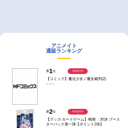
アニメイト
通販ランキング
1
第
位
予約受付中
【コミック】魔法少女ノ魔女裁判(2)
￥924
2
第
位
予約受付中
【グッズ-カードゲーム】鳴潮 ：対決 ブース
ターパック第一弾【ポイント2倍】