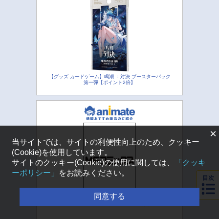
【グッズ-カードゲーム】鳴潮 ：対決 ブースターパック
第一弾【ポイント2倍】
×
当サイトでは、サイトの利便性向上のため、クッキー
(Cookie)を使用しています。
サイトのクッキー(Cookie)の使用に関しては、
「クッキ
ーポリシー」
をお読みください。
目次
同意する
【コミック】魔法少女ノ魔女裁判(2)