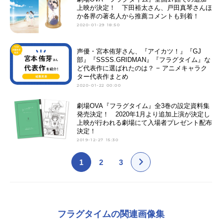
上映が決定！ 下田裕太さん、戸田真琴さんほ
か各界の著名人から推薦コメントも到着！
2020-01-29 18:50
声優・宮本侑芽さん、『アイカツ！』『GJ
部』『SSSS.GRIDMAN』『フラグタイム』な
ど代表作に選ばれたのは？ − アニメキャラク
ター代表作まとめ
2020-01-22 00:00
劇場OVA『フラグタイム』全3巻の設定資料集
発売決定！ 2020年1月より追加上演が決定し
上映が行われる劇場にて入場者プレゼント配布
決定！
2019-12-27 15:30
1
2
3
フラグタイムの関連画像集