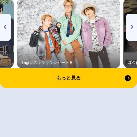
Trignalのキラキラ☆ビートＲ
森久
もっと見る