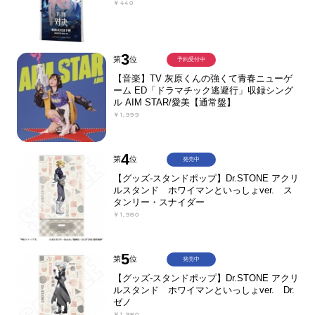
￥440
3
第
位
予約受付中
【音楽】TV 灰原くんの強くて青春ニューゲ
ーム ED「ドラマチック逃避行」収録シング
ル AIM STAR/愛美【通常盤】
￥1,999
4
第
位
発売中
【グッズ-スタンドポップ】Dr.STONE アクリ
ルスタンド ホワイマンといっしょver. ス
タンリー・スナイダー
￥1,980
5
第
位
発売中
【グッズ-スタンドポップ】Dr.STONE アクリ
ルスタンド ホワイマンといっしょver. Dr.
ゼノ
￥1,980