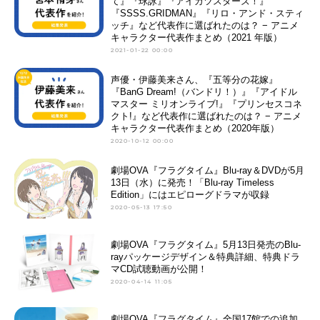
て』『球詠』『アイカツスターズ！』
『SSSS.GRIDMAN』『リロ・アンド・スティ
ッチ』など代表作に選ばれたのは？ − アニメ
キャラクター代表作まとめ（2021 年版）
2021-01-22 00:00
声優・伊藤美来さん、『五等分の花嫁』
『BanG Dream!（バンドリ！）』『アイドル
マスター ミリオンライブ!』『プリンセスコネ
クト!』など代表作に選ばれたのは？ − アニメ
キャラクター代表作まとめ（2020年版）
2020-10-12 00:00
劇場OVA『フラグタイム』Blu-ray＆DVDが5月
13日（水）に発売！「Blu-ray Timeless
Edition」にはエピローグドラマが収録
2020-05-13 17:50
劇場OVA『フラグタイム』5月13日発売のBlu-
rayパッケージデザイン＆特典詳細、特典ドラ
マCD試聴動画が公開！
2020-04-14 11:05
劇場OVA『フラグタイム』全国17館での追加