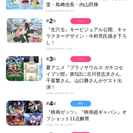
里・島﨑信長・内山昂輝
2026-08-09 09:00
2
第
位
アニメ
『生穴る』キービジュアル公開、キャ
ラクターデザイン・今村亮氏描き下ろ
し！
2026-08-09 12:50
3
第
位
アニメ
夏アニメ『プラノサウルス ガチコセ
イブツ部』第5話に古川登志夫さん、
千葉繁さん、山口勝さんがゲスト出
演！
2026-08-09 07:30
4
第
位
映画
『映画ゼッツ』『映画超ギャバン』オ
フショット11点解禁
2026-08-09 12:00