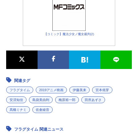
【コミック】魔法少女ノ魔女裁判(2)
関連タグ
フラグタイム
2019アニメ映画
伊藤美来
宮本侑芽
安済知佳
島袋美由利
梅原裕一郎
田所あずさ
髙橋ミナミ
佐倉綾音
フラグタイム 関連ニュース