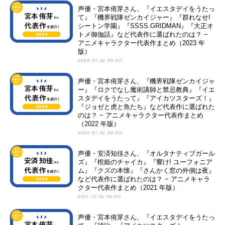
声優・宮本侑芽さん、『イエスタデイをうたっ
て』『機界戦隊ゼンカイジャー』『群れなせ!
シートン学園』『SSSS.GRIDMAN』『大正オ
トメ御伽話』など代表作に選ばれたのは？ −
アニメキャラクター代表作まとめ（2023 年
版）
2023-01-22 00:00
声優・宮本侑芽さん、『機界戦隊ゼンカイジャ
ー』『ロクでなし魔術講師と禁忌教典』『イエ
スタデイをうたって』『アイカツスターズ！』
『ジョゼと虎と魚たち』など代表作に選ばれた
のは？ − アニメキャラクター代表作まとめ
（2022 年版）
2022-01-22 00:00
声優・安済知佳さん、『オルタナティブガール
ズ』『棺姫のチャイカ』『響け! ユーフォニア
ム』『クズの本懐』『さんかく窓の外側は夜』
など代表作に選ばれたのは？ − アニメキャラ
クター代表作まとめ（2021 年版）
2021-12-22 00:00
声優・宮本侑芽さん、『イエスタデイをうたっ