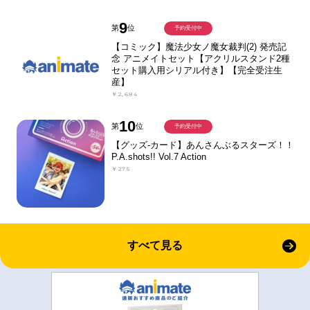
9
第
位
予約受付中
【コミック】魔法少女ノ魔女裁判(2) 発売記
念 アニメイトセット【アクリルスタンド2種
セット購入用シリアル付き】【完全受注生
産】
￥2,684
10
第
位
予約受付中
【グッズ-カード】あんさんぶるスターズ！！
P.A.shots!! Vol.7 Action
￥275
すべて見る