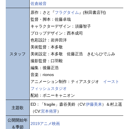
佐倉綾音
原作：さと『
フラグタイム
』(秋田書店刊)
監督・脚本：佐藤卓哉
キャラクターデザイン：須藤智子
プロップデザイン：西本成司
色彩設計：岩井田洋
美術監督：本多敬
スタッフ
美術設定：本多敬 佐藤正浩 きむらひでふみ
撮影監督：口羽毅
編集：後藤正浩
音楽：rionos
アニメーション制作：ティアスタジオ
イースト
フィッシュスタジオ
配給：ポニーキャニオン
ED：「fragile」森谷美鈴（CV:
伊藤美来
）＆村上遥
主題歌
（CV:
宮本侑芽
）
公開開始年
2019アニメ映画
＆季節