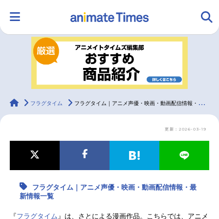
HOME
ランキング
アニメ
声優
ラジオ
みんなの声
グッズ
映画
animateTimes
フラグタイム
フラグタイム｜アニメ声優・映画・動画配信情報・最新情報一覧
更新：2026-03-19
マンガ・ラノベ
ゲーム・アプリ
音楽
コスプレ
2.5次元
配信・Vtuber
トレンド
無料マンガ
フラグタイム｜アニメ声優・映画・動画配信情報・最
最新記事一覧
新情報一覧
アニメ記事一覧
声優記事一覧
『
フラグタイム
』は、さとによる漫画作品。こちらでは、アニメ