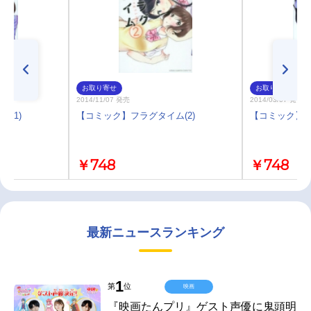
お取り寄せ
お取り寄せ
2014/11/07 発売
2014/03/07 発売
(1)
【コミック】フラグタイム(2)
【コミック】フ
￥748
￥748
最新ニュースランキング
1
第
位
映画
『映画たんプリ』ゲスト声優に鬼頭明