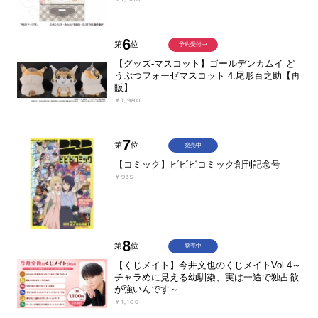
6
第
位
予約受付中
【グッズ-マスコット】ゴールデンカムイ ど
うぶつフォーゼマスコット 4.尾形百之助【再
販】
￥1,980
7
第
位
発売中
【コミック】ビビビコミック創刊記念号
￥935
8
第
位
発売中
【くじメイト】今井文也のくじメイトVol.4～
チャラめに見える幼馴染、実は一途で独占欲
が強いんです～
￥1,100