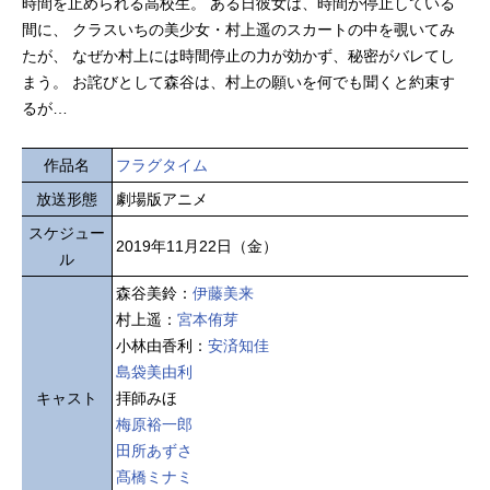
時間を止められる高校生。 ある日彼女は、時間が停止している
間に、 クラスいちの美少女・村上遥のスカートの中を覗いてみ
たが、 なぜか村上には時間停止の力が効かず、秘密がバレてし
まう。 お詫びとして森谷は、村上の願いを何でも聞くと約束す
るが…
作品名
フラグタイム
放送形態
劇場版アニメ
スケジュー
2019年11月22日（金）
ル
森谷美鈴：
伊藤美来
村上遥：
宮本侑芽
小林由香利：
安済知佳
島袋美由利
キャスト
拝師みほ
梅原裕一郎
田所あずさ
髙橋ミナミ