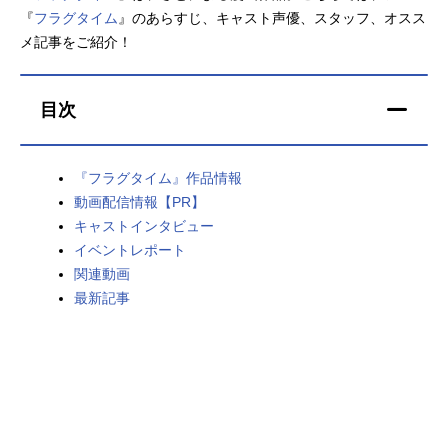
『
フラグタイム
』のあらすじ、キャスト声優、スタッフ、オスス
アニメ映画一覧
実写化映画一覧
メ記事をご紹介！
今期アニメ曜日別一覧
目次
春アニメ
夏アニメ
秋アニメ
冬アニメ
『フラグタイム』作品情報
動画配信情報【PR】
男性声優/女性声優一覧
キャストインタビュー
イベントレポート
FOLLOW US
関連動画
最新記事