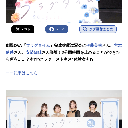
タグ画像まとめ
シェア
ポスト
劇場OVA『
フラグタイム
』完成披露試写会に
伊藤美来
さん、
宮本
侑芽
さん、
安済知佳
さん登壇！3分間時間を止めることができた
ら何を……？本作で“ファーストキス”体験者も!?
ーー記事はこちら