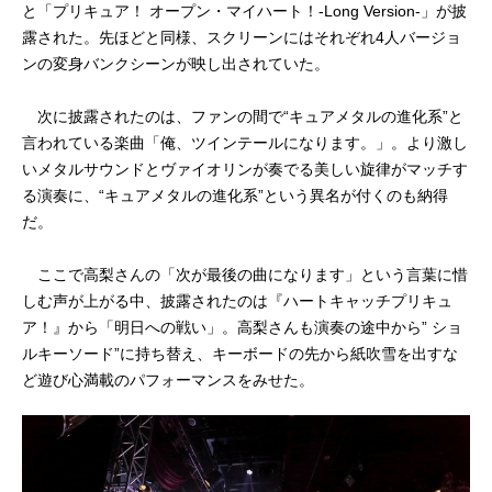
と「プリキュア！ オープン・マイハート！-Long Version-」が披
露された。先ほどと同様、スクリーンにはそれぞれ4人バージョ
ンの変身バンクシーンが映し出されていた。
次に披露されたのは、ファンの間で“キュアメタルの進化系”と
言われている楽曲「俺、ツインテールになります。」。より激し
いメタルサウンドとヴァイオリンが奏でる美しい旋律がマッチす
る演奏に、“キュアメタルの進化系”という異名が付くのも納得
だ。
ここで高梨さんの「次が最後の曲になります」という言葉に惜
しむ声が上がる中、披露されたのは『ハートキャッチプリキュ
ア！』から「明日への戦い」。高梨さんも演奏の途中から” ショ
ルキーソード”に持ち替え、キーボードの先から紙吹雪を出すな
ど遊び心満載のパフォーマンスをみせた。