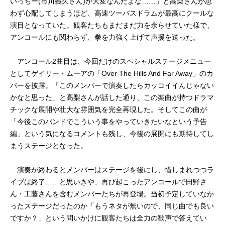
いっちー(市川義久さん)が大変なんだよな……」と高梨さんが思
わず心配してしまうほど、高速ツーバスドラムが最高にクールな
演目となっていた。観客たちもまだまだ力を余らせていた様で、
アンコールにも関わらず、拳を力強く上げて声援を送った。
アンコール2曲目は、今回だけのスペシャルステージメニュー
としてゲイリー・ムーアの「Over The Hills And Far Away」のカ
バーを披露。「このメンバーで演奏したらカッコイイんじゃない
かなと思った」と高梨さんが話した通り、この楽曲が持つドラマ
チックな展開や壮大な雰囲気を完全再現した。そしてこの曲が
「今後このバンドでこういう事をやっていきたいなという予告
編」という気になるコメントも残し、今後の展開にも期待してし
まうステージとなった。
演奏が終わるとメンバーはステージを後にし、惜しまれつつラ
イブは終了……と思いきや、再び起こったアンコールで田野さ
ん・工藤さんを含むメンバーたちが再登場。当初予定していなか
ったステージだったのか「もうネタが無いので、同じ曲でも良い
ですか？」という問いかけに観客たちは全力の歓声で答えてい