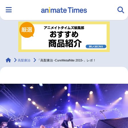
HOME
ランキング
アニメ
声優
ラジオ
みんなの声
グッズ
映画
animateTimes
高梨康治
「高梨康治 -CureMetalNite 2015-」レポ！
マンガ・ラノベ
ゲーム・アプリ
音楽
コスプレ
2.5次元
配信・Vtuber
トレンド
無料マンガ
最新記事一覧
アニメ記事一覧
声優記事一覧