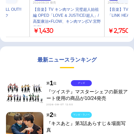
2024/08/28 発売
2026/08/05 発売
LL OUT!!
【音楽】TV キン肉マン 完璧超人始祖
【音楽】TV 
ラック
編 OPED「LOVE & JUSTICE/超人」/
「LINK HEAR
高梨康治×FLOW、キン肉マン(CV:宮野
真守)
￥1,430
￥2,750
最新ニュースランキング
1
第
位
グッズ
『ツイステ』マスターシェフの新規ア
ート使用の商品が10/24発売
2026-08-07 12:50
2
第
位
マンガ・ラノベ
『キスあと』第3話あらすじ＆場面写
真