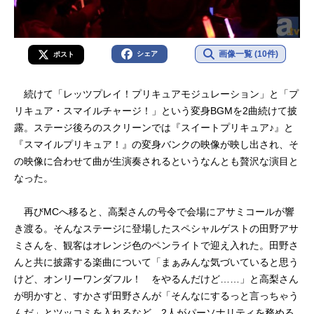
画像一覧 (10件)
シェア
ポスト
続けて「レッツプレイ！プリキュアモジュレーション」と「プ
リキュア・スマイルチャージ！」という変身BGMを2曲続けて披
露。ステージ後ろのスクリーンでは『スイートプリキュア♪』と
『スマイルプリキュア！』の変身バンクの映像が映し出され、そ
の映像に合わせて曲が生演奏されるというなんとも贅沢な演目と
なった。
再びMCへ移ると、高梨さんの号令で会場にアサミコールが響
き渡る。そんなステージに登場したスペシャルゲストの田野アサ
ミさんを、観客はオレンジ色のペンライトで迎え入れた。田野さ
んと共に披露する楽曲について「まぁみんな気づいていると思う
けど、オンリーワンダフル！ をやるんだけど……」と高梨さん
が明かすと、すかさず田野さんが「そんなにするっと言っちゃう
んだ」とツッコミを入れるなど、2人がパーソナリティを務める