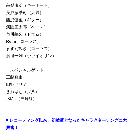
高梨康治（キーボード）
茂戸藤浩司（太鼓）
藤沢健至（ギター）
満園庄太郎（ベース）
市川義久（ドラム）
Remi（コーラス）
ますだみき（コーラス）
渡辺一雄（ヴァイオリン）
・スペシャルゲスト
工藤真由
田野アサミ
き乃はち（尺八）
-KIJI-（三味線）
■ レコーディング以来、初披露となったキャラクターソングに大
興奮！