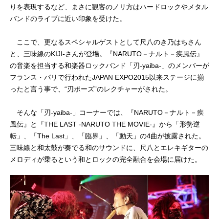
りを表現するなど、まさに観客のノリ方はハードロックやメタル
バンドのライブに近い印象を受けた。
ここで、更なるスペシャルゲストとして尺八のき乃はちさん
と、三味線のKIJI-さんが登場。『NARUTO－ナルト－疾風伝』
の音楽を担当する和楽器ロックバンド「刃-yaiba-」のメンバーが
フランス・パリで行われたJAPAN EXPO2015以来ステージに揃
ったと言う事で、“刃ポーズ”のレクチャーがされた。
そんな「刃-yaiba-」コーナーでは、『NARUTO－ナルト－疾
風伝』と『THE LAST -NARUTO THE MOVIE-』から「形勢逆
転」、「The Last」、「臨界」、「動天」の4曲が披露された。
三味線と和太鼓が奏でる和のサウンドに、尺八とエレキギターの
メロディが乗るという和とロックの完全融合を会場に届けた。