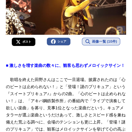
画像一覧 (10件)
シェア
ポスト
■ 激しさを増す楽曲の数々に、観客も思わずメロイックサイン！
歌唱を終えた田野さんはここで一旦退場。披露されたのは「心
のビートは止められない！」と「登場！謎のプリキュア」という
『スイートプリキュア♪』からの2曲。「心のビートは止められな
い！」は、「アキバ鋼鉄製作所」の番組内で「ライブで演奏して
欲しい楽曲」を募り、見事1位となった楽曲だという。キュアメ
タラーが選ぶ楽曲というだけあって、激しさとスピード感を兼ね
備えた荒ぶる調べに、会場のテンションも更に上昇。「登場！謎
のプリキュア」では、観客はメロイックサインを挙げて心の高ぶ