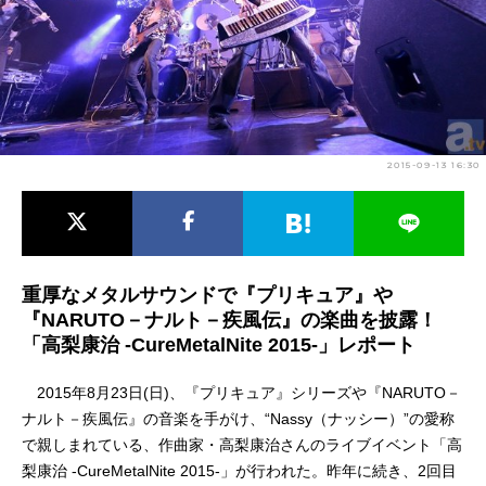
アニメ映画一覧
実写化映画一覧
今期アニメ曜日別一覧
春アニメ
夏アニメ
2015-09-13 16:30
秋アニメ
冬アニメ
男性声優/女性声優一覧
FOLLOW US
重厚なメタルサウンドで『プリキュア』や
『NARUTO－ナルト－疾風伝』の楽曲を披露！
「高梨康治 -CureMetalNite 2015-」レポート
2015年8月23日(日)、『プリキュア』シリーズや『NARUTO－
ナルト－疾風伝』の音楽を手がけ、“Nassy（ナッシー）”の愛称
で親しまれている、作曲家・高梨康治さんのライブイベント「高
梨康治 -CureMetalNite 2015-」が行われた。昨年に続き、2回目