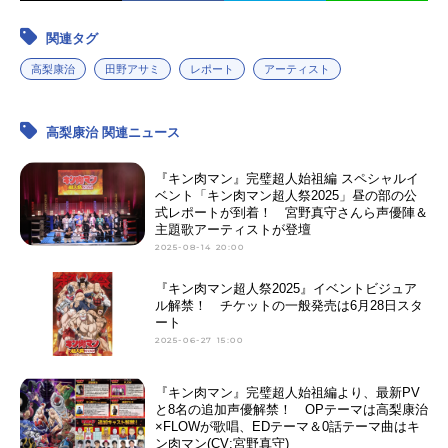
関連タグ
高梨康治
田野アサミ
レポート
アーティスト
高梨康治 関連ニュース
『キン肉マン』完璧超人始祖編 スペシャルイ
ベント「キン肉マン超人祭2025」昼の部の公
式レポートが到着！ 宮野真守さんら声優陣＆
主題歌アーティストが登壇
2025-08-14 20:00
『キン肉マン超人祭2025』イベントビジュア
ル解禁！ チケットの一般発売は6月28日スタ
ート
2025-06-27 15:00
『キン肉マン』完璧超人始祖編より、最新PV
と8名の追加声優解禁！ OPテーマは高梨康治
×FLOWが歌唱、EDテーマ＆0話テーマ曲はキ
ン肉マン(CV:宮野真守)