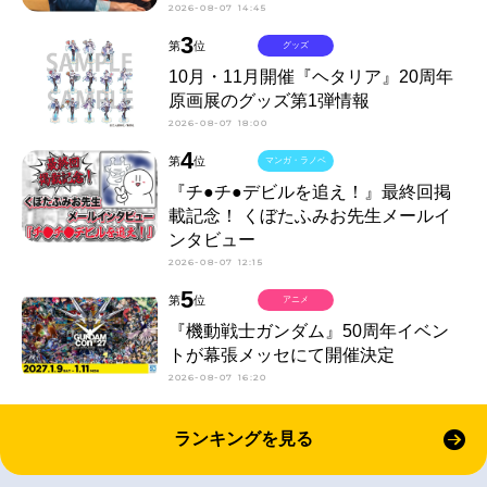
2026-08-07 14:45
3
第
位
グッズ
10月・11月開催『ヘタリア』20周年
原画展のグッズ第1弾情報
2026-08-07 18:00
4
第
位
マンガ・ラノベ
『チ●チ●デビルを追え！』最終回掲
載記念！ くぼたふみお先生メールイ
ンタビュー
2026-08-07 12:15
5
第
位
アニメ
『機動戦士ガンダム』50周年イベン
トが幕張メッセにて開催決定
2026-08-07 16:20
ランキングを見る