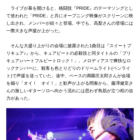
ライブが幕を開けると、格闘技『PRIDE』のテーマソングとし
て使われた「PRIDE」と共にオープニング映像がスクリーンに映
し出され、メンバーが続々と登場。中でも、高梨さんの登場には
一際大きな声援が上がった。
そんな大盛り上がりの会場に披露された1曲目は『スイートプ
リキュア♪』から、キュアビートの必殺技と同タイトルの「プリ
キュア♪ハートフルビートロック！」。メロディアスで爽快なロ
ックナンバーに、観客も色とりどりのドリームライト(ペンライ
ト)で声援を送っていた。途中、ベースの満園庄太郎さんが会場
を煽り「オイ！ オイ！」と歓声が上がる間奏から、藤澤健至さ
んの激しいギターソロへ向かう流れには思わず鳥肌が立つ程の迫
力があった。