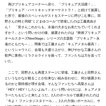
再びプリキュアコーナーへ戻り、「プリキュア大活躍！」、
「プリキュア・ハートキャッチオーケストラ！」と続けて披露し
た所で、最後のスペシャルゲストをステージに呼びこむ事に。田
野さんの時と同様“くどまゆコール”で登場したのは工藤真由さ
ん！ 「皆さんこれからも、永遠の大きなお友だちでいてくれま
すか？」という問いかけの後、披露されたのは『映画プリキュア
オールスターズNewStage』シリーズの主題歌「プリキュア～永
遠のともだち～」。間奏では工藤さんの「キュアメタル最高！」
というシャウトに、会場も大盛り上がり。伸びやかな工藤さんの
歌声に黄色いミラクルライトを振って、ファンたちは力を送って
いた。
ここで、田野さんも再度ステージに登場。工藤さんと田野さん
というなかなか観ることが出来ない組み合わせに、何が披露され
るのかと期待感が増す会場。そんなファンたちへ高梨さんは
「HEY！HEY！したいよね？」という問いかけには、キュアメタ
ラーたちもピンと来たようだ。2人のボーカルで披露されたのは
「今よ！ ファンタジスタドール」。2人の力強いボーカルに、サ