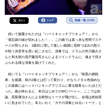
画像一覧 (10件)
シェア
ポスト
続いて披露されたのは『ハートキャッチプリキュア！』から
「堪忍袋の緒が切れました！」。この曲では真っ赤な照明でステ
ージが照らされ、1曲目に増して激しい曲調に花咲つぼみの怒り
や戦う決意等を思い起こさせた。演奏では、ドラムの市川義久さ
んと和太鼓の茂戸藤浩司さんによるツインドラムに、魂まで揺さ
ぶられる様な演奏を届けてくれた。
続いても『ハートキャッチプリキュア！』から「暗黒の挑戦
者」を披露。前の2曲とは打って変わり、かなりメタル色強めな
この楽曲にはヘッドバンキングでリズムに乗る観客もいたほどだ
った。曲が終わると、本日はじめてのMCパートへ。ここでは勿
論、高梨康治さんによる軽快なトークが飛び出し、会場は終始笑
いに包まれていた。本人いわく「ガチの演奏とゆるいトーク」と