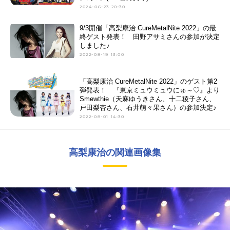
2024-06-23 20:30
9/3開催「高梨康治 CureMetalNite 2022」の最
終ゲスト発表！ 田野アサミさんの参加が決定
しました♪
2022-08-19 13:00
「高梨康治 CureMetalNite 2022」のゲスト第2
弾発表！ 『東京ミュウミュウにゅ～♡』より
Smewthie（天麻ゆうきさん、十二稜子さん、
戸田梨杏さん、石井萌々果さん）の参加決定♪
2022-08-01 14:30
高梨康治の関連画像集