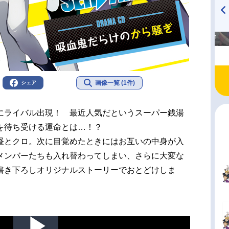
高橋美紀のおんぷの気持ち
TVアニメ『戦隊大失格』
♪ in アニメイトタイムズ
radio 大直会 2nd season
画像一覧 (1件)
シェア
にライバル出現！ 最近人気だというスーパー銭湯
を待ち受ける運命とは…！？
昼とクロ。次に目覚めたときにはお互いの中身が入
メンバーたちも入れ替わってしまい、さらに大変な
書き下ろしオリジナルストーリーでおとどけしま