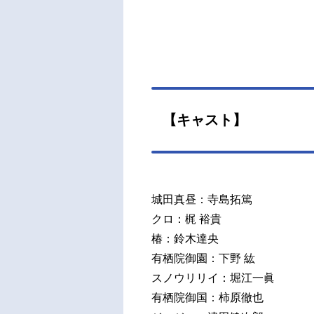
【キャスト】
城田真昼：寺島拓篤
クロ：梶 裕貴
椿：鈴木達央
有栖院御園：下野 紘
スノウリリイ：堀江一眞
有栖院御国：柿原徹也