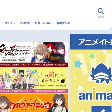
search
コスプレ
2.5次元
配信・Vtuber
無料マンガ
んなの声
グッズ
映画
・Vtuber
トレンド
無料マンガ
秋アニメ
冬アニメ