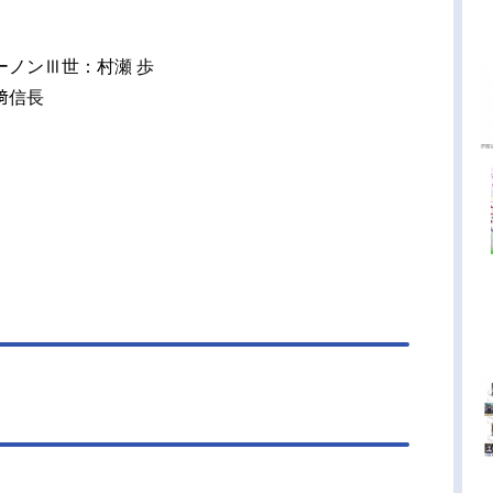
ーノンⅢ世：村瀬 歩
﨑信長