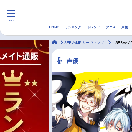
menu
HOME
ランキング
トレンド
アニメ
声優
HOME
ランキング
アニ
animateTimes
SERVAMP-サーヴァンプ-
「SERVA
マンガ・ラノベ
ゲーム・アプリ
音楽
声優
最新記事一覧
アニメ記事一覧
声優記事一覧