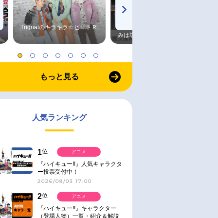
Trignalのキラキラ☆ビートＲ
森久保祥太郎×浪川大輔 つま
みは塩だけ
もっと見る
人気ランキング
1
位
アニメ
『ハイキュー!!』人気キャラクタ
ー投票受付中！
2026/08/03 17:00
2
位
アニメ
『ハイキュー!!』キャラクター
（登場人物）一覧・紹介＆解説