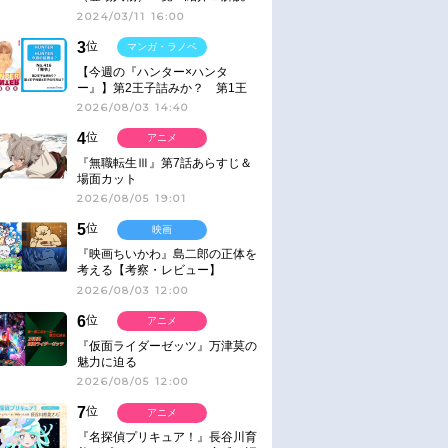
2024/03/11 16:00
3
位
マンガ・ラノベ
【今週の『ハンター×ハンタ
ー』】第2王子詰みか？ 第1王
子と第4王子が対峙「発令」＜
2026/08/03 14:40
No.416＞
4
位
アニメ
『無職転生Ⅲ』第7話あらすじ＆
場面カット
2026/08/05 19:01
5
位
映画
『映画ちいかわ』島二郎の正体を
考える【考察・レビュー】
2026/08/03 12:00
6
位
アニメ
『仮面ライダーゼッツ』万津莫の
魅力に迫る
2026/08/05 12:00
7
位
アニメ
『名探偵プリキュア！』長谷川育