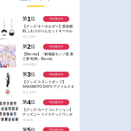
1
第
位
予約受付中
【グッズ-キーホルダー】呪術廻
戦 ふわコロりんセットキーホル
ダー【アニメイト特典付】
￥1,100
2
第
位
予約受付中
【Blu-ray】『劇場版モノノ怪 第
三章 蛇神』Blu-ray
￥9,900
3
第
位
予約受付中
【グッズ-スタンドポップ】
SAKAMOTO DAYS アクリルスタ
ンド～Sunny Afternoon～ 4.南雲
￥2,200
4
第
位
予約受付中
【グッズ-カードコレクション】
ディズニー ツイステッドワンダ
ーランド ランダムカードコレク
￥400
ション クラブ・ウェアver.
5
第
位
予約受付中