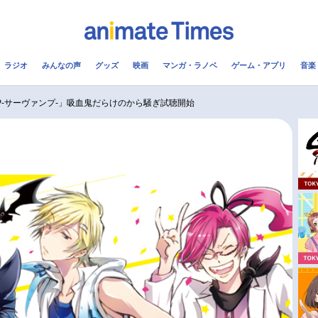
ラジオ
みんなの声
グッズ
映画
マンガ・ラノベ
ゲーム・アプリ
音楽
メ
声優
ラジオ
み
MP-サーヴァンプ-」吸血鬼だらけのから騒ぎ試聴開始
コスプレ
2.5次元
配信
アニメ映画一覧
今期アニメ曜日別一覧
実写化映画一覧
春アニメ
男性声優/女性声優一覧
夏アニメ
FOLLOW US