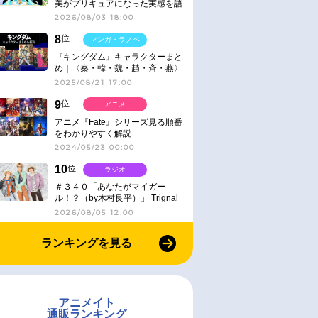
美がプリキュアになった実感を語
る【インタビュー】
2026/08/03 18:00
8
位
マンガ・ラノベ
『キングダム』キャラクターまと
め｜〈秦・韓・魏・趙・斉・燕〉
2025/08/21 17:00
9
位
アニメ
アニメ『Fate』シリーズ見る順番
をわかりやすく解説
2024/05/23 00:00
10
位
ラジオ
＃３４０「あなたがマイガー
ル！？（by木村良平）」 Trignal
のキラキラ☆ビートＲ
2026/08/05 12:00
ランキングを見る
アニメイト
通販ランキング