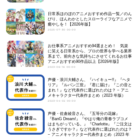
日常系ほのぼのアニメおすすめ作品一覧／のん
びり、ほんわかとしたスローライフなアニメで
癒やしを！【2026年版】
2025-07-30 00:00
お仕事系アニメおすすめ94選まとめ！ 気楽
に笑える日常系から、プロの世界を学べる業界
系まで。前向きな気持ちにさせてくれるお仕事
アニメおすすめ90作品以上【2026年版】
2023-06-16 00:00
声優・浪川大輔さん、『ハイキュー!!』『ヘタ
リア』『ルパン三世』『君に届け』『この音と
まれ！』など代表作に選ばれたのは？ − アニ
メキャラクター代表作まとめ（2023 年版）
2023-04-02 00:00
声優・佐倉綾音さん、『五等分の花嫁』
『BanG Dream!』『やはり俺の青春ラブコメ
はまちがっている。』『Charlotte』『ご注文は
うさぎですか？』など代表作に選ばれたのは？
− アニメキャラクター代表作まとめ（2023 年