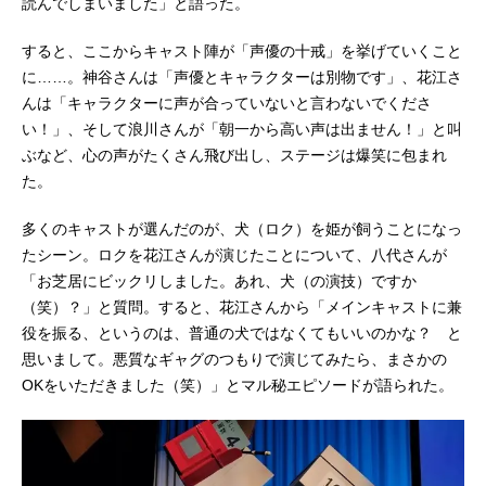
読んでしまいました」と語った。
すると、ここからキャスト陣が「声優の十戒」を挙げていくこと
に……。神谷さんは「声優とキャラクターは別物です」、花江さ
んは「キャラクターに声が合っていないと言わないでくださ
い！」、そして浪川さんが「朝一から高い声は出ません！」と叫
ぶなど、心の声がたくさん飛び出し、ステージは爆笑に包まれ
た。
多くのキャストが選んだのが、犬（ロク）を姫が飼うことになっ
たシーン。ロクを花江さんが演じたことについて、八代さんが
「お芝居にビックリしました。あれ、犬（の演技）ですか
（笑）？」と質問。すると、花江さんから「メインキャストに兼
役を振る、というのは、普通の犬ではなくてもいいのかな？ と
思いまして。悪質なギャグのつもりで演じてみたら、まさかの
OKをいただきました（笑）」とマル秘エピソードが語られた。