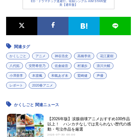
ED「ドラマチック逃避行」収録シングル AIM STAR/愛
美【通常盤】
関連タグ
かくしごと
アニメ
神谷浩史
高橋李依
花江夏樹
八代拓
安野希世乃
佐倉綾音
村瀬歩
浪川大輔
小澤亜李
本渡楓
和氣あず未
鷲崎健
声優
レポート
2020春アニメ
かくしごと 関連ニュース
【2026年版】涙腺崩壊アニメおすすめ100作品
以上！ ハンカチなしでは見られない歴代の感
動・号泣作品を厳選
2025-07-30 00:00