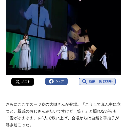
画像一覧 (33件)
シェア
ポスト
さらにここでスーツ姿の大槻さんが登場。「こうして真ん中に立
つと、親戚のおじさんみたいですけど（笑）」と照れながらも
「愛がゆえゆえ」を5人で歌い上げ、会場からは自然と手拍子が
沸き起こった。