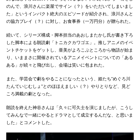
のんで、浪川さんに楽屋でサイン（？）をいただいてしまいまし
た」というインパクト絶大のエピソードが紹介され、浪川さんと
の協力プレイ（？）に対し、お食事券（一万円分）が贈られた。
続いて、シリーズ構成・脚本担当のあおしまたかし氏が書き下ろ
した脚本による朗読劇「トニカクカワゴエ」。推しアニメのイベ
ントチケットをゲットし、亜美がよろこぶところから物語が始ま
り、いままさに開催されているアニメイベントについての「ある
ある」が続々と飛び出し、会場は笑いに包まれた。
また、学芸会で劇をやることになったという、姫たち"めぐろ川
たんていじむしょ"とのほほえましい（？）やりとりなど、見ど
ころ満載の劇となった。
朗読を終えた神谷さんは「久々に可久士を演じましたが、こうし
てみんなで一緒にやるとドラマとして成立するんだな、と思いま
した」とコメントした。