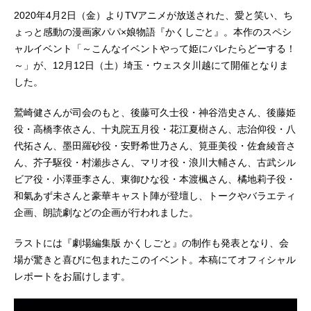
2020年4月2日（金）よりTVアニメが放送された、愛と笑い、ち
ょっと感動の漫画家パパ×娘物語『かくしごと』。本作のスペシ
ャルイベント「～こんなイベントやって姫にバレたらどーする！
～」が、12月12日（土）埼玉・ウェスタ川越にて開催となりま
した。
鷲崎健さんが司会のもと、後藤可久士役・神谷浩史さん、後藤姫
役・高橋李依さん、十丸院五月役・花江夏樹さん、志治仰役・八
代拓さん、墨田羅砂役・安野希世乃さん、筧亜美役・佐倉綾音さ
ん、芥子駆役・村瀬歩さん、マリオ役・浪川大輔さん、古武シル
ビア役・小澤亜李さん、東御ひな役・本渡楓さん、橘地莉子役・
和氣あず未さんと豪華キャスト陣が登壇し、トークやバラエティ
企画、朗読劇などの企画が行われました。
ラストには『劇場編集版 かくしごと』の制作も発表となり、会
場が驚きと喜びに包まれたこのイベント。本稿にてオフィシャル
レポートをお届けします。