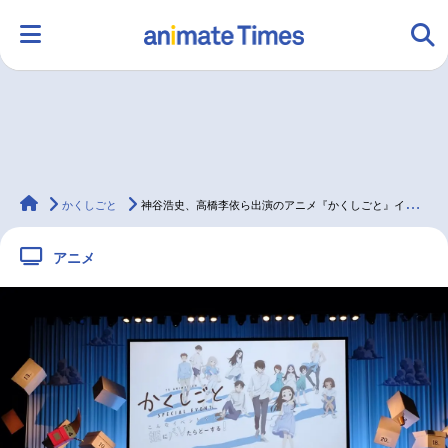
HOME
ランキング
アニメ
声優
animateTimes
ラジオ
みんなの声
グッズ
映画
かくしごと
神谷浩史、高橋李依ら出演のアニメ『かくしごと』イベント公式レポート
アニメ
マンガ・ラノベ
ゲーム・アプリ
音楽
コスプレ
2.5次元
配信・Vtuber
トレンド
無料マンガ
最新記事一覧
アニメ記事一覧
声優記事一覧