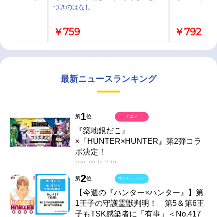
づきのはなし
￥759
￥792
最新ニュースランキング
1
第
位
アニメ
『築地銀だこ』
×『HUNTER×HUNTER』第2弾コラ
ボ決定！
2026-08-10 11:10
2
第
位
マンガ・ラノベ
【今週の『ハンター×ハンター』】第
1王子の守護霊獣判明！ 第5＆第6王
子もTSK感染者に「有事」＜No.417