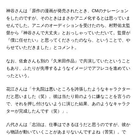
神谷さんは「原作の漫画が発売されたとき、CMのナレーション
をしたのですが、そのときはまさかアニメ化するとは思っていま
せんでした。アニメのオーディションを受けたのち、村野佑太監
督から『神谷さんで大丈夫』とおっしゃっていただいて。監督が
『僕に任せたい』と思ってくださったのなら、ということで、や
らせていただきました」とコメント。
なお、佐倉さんも別の『久米田作品』で共演していたということ
もあり、ふたりが先導するようなイメージでアフレコを進めてい
ったという。
花江さんは「十丸院は悪いところを誇張したようなキャラクター
だと思いました（笑）。彼は当たり前のように嫌なことを言うの
で、それを押し付けないように演じた結果、あのようなキャラク
ターが完成したんです（笑）」、
八代さんは「志治は、仕事はできるほうだと思うのですが、彼か
ら物語が動いていくことがあまりないんですよね（苦笑）。で