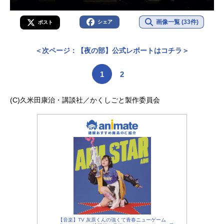
画像一覧 (33件)
シェア
ポスト
＜次ページ：【夜の部】公式レポートはコチラ＞
1
2
(C)久米田康治・講談社／かくしごと製作委員会
【音楽】TV 灰原くんの強くて青春ニューゲーム