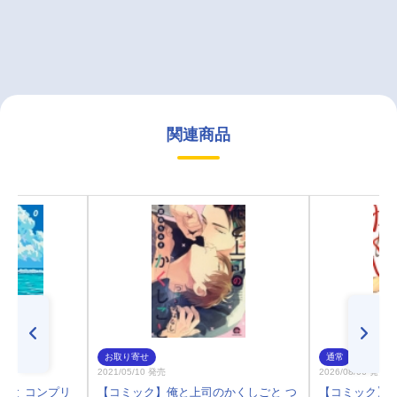
関連商品
お取り寄せ
通常
2021/05/10 発売
2026/08/06 発売
ごと コンプリ
【コミック】俺と上司のかくしごと つ
【コミック】ひ