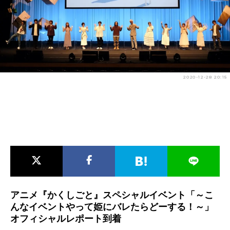
アニメ映画一覧
実写化映画一覧
今期アニメ曜日別一覧
春アニメ
夏アニメ
2020-12-28 20:15
秋アニメ
冬アニメ
男性声優/女性声優一覧
FOLLOW US
アニメ『かくしごと』スペシャルイベント「～こ
んなイベントやって姫にバレたらどーする！～」
オフィシャルレポート到着