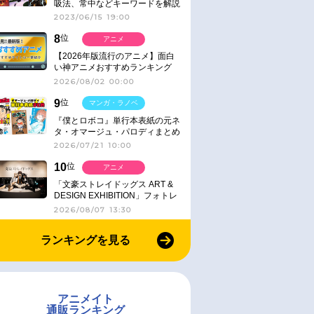
吸法、常中などキーワードを解説
2023/06/15 19:00
8
位
アニメ
【2026年版流行のアニメ】面白
い神アニメおすすめランキング
【名作・話題作】｜ジャンル別人
2026/08/02 00:00
気作品をピックアップ
9
位
マンガ・ラノベ
『僕とロボコ』単行本表紙の元ネ
タ・オマージュ・パロディまとめ
2026/07/21 10:00
10
位
アニメ
「文豪ストレイドッグス ART &
DESIGN EXHIBITION」フォトレ
ポート
2026/08/07 13:30
ランキングを見る
アニメイト
通販ランキング