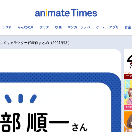
ラジオ
みんなの声
グッズ
映画
マンガ・ラノベ
ゲーム・アプリ
音楽
メ
声優
ラジオ
み
ニメキャラクター代表作まとめ（2021年版）
コスプレ
2.5次元
配信
アニメ映画一覧
今期アニメ曜日別一覧
実写化映画一覧
春アニメ
男性声優/女性声優一覧
夏アニメ
FOLLOW US