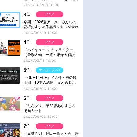
紹介＆解説（登場鬼の情報まと
2023/06/20 00:00
め）
3
位
アニメ
今期・2026夏アニメ みんなの
覇権おすすめ作品ランキング最終
結果発表！
2026/06/29 16:30
4
位
アニメ
『ハイキュー!!』キャラクター
（登場人物）一覧・紹介＆解説
2024/03/11 16:00
5
位
マンガ・ラノベ
『ONE PIECE』イム様・神の騎
士団「19本の武器」まとめ＆元
ネタ
2026/08/06 16:30
6
位
アニメ
『たんプリ』第28話あらすじ＆
場面カット
2026/08/08 12:00
7
位
アニメ
『鬼滅の刃』呼吸一覧まとめ｜呼