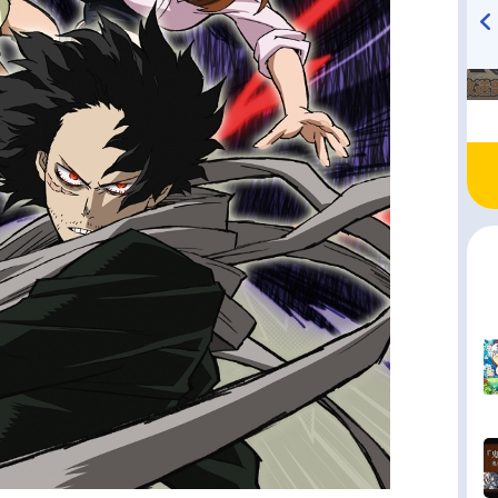
TVアニメ『戦隊大失格』
ハイキュー!! 烏野高校放送部!
radio 大直会 2nd season