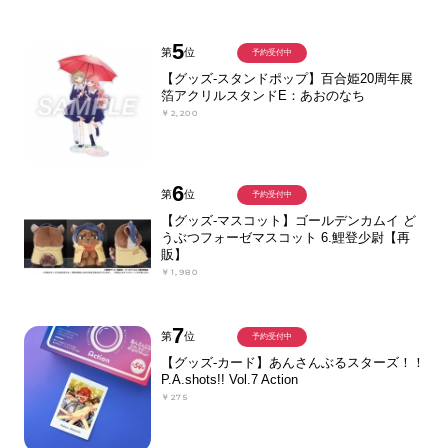
5
第
位
予約受付中
【グッズ-スタンドポップ】百合姫20周年展
箔アクリルスタンドE：あおのなち
￥2,200
6
第
位
予約受付中
【グッズ-マスコット】ゴールデンカムイ ど
うぶつフォーゼマスコット 6.鯉登少尉【再
販】
￥1,980
7
第
位
予約受付中
【グッズ-カード】あんさんぶるスターズ！！
P.A.shots!! Vol.7 Action
￥275