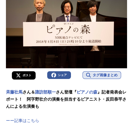
タグ画像まとめ
シェア
ポスト
斉藤壮馬
さん＆
諏訪部順一
さん登壇『
ピアノの森
』記者発表会レ
ポート！ 阿字野壮介の演奏を担当するピアニスト・反田恭平さ
んによる生演奏も
ーー記事はこちら