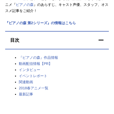
ニメ『
ピアノの森
』のあらすじ、キャスト声優、スタッフ、オス
アニメ映画一覧
実写化映画一覧
スメ記事をご紹介！
今期アニメ曜日別一覧
『ピアノの森 第2シリーズ』の情報はこちら
春アニメ
夏アニメ
目次
秋アニメ
冬アニメ
男性声優/女性声優一覧
『ピアノの森』作品情報
動画配信情報【PR】
FOLLOW US
インタビュー
イベントレポート
関連動画
2018春アニメ一覧
最新記事