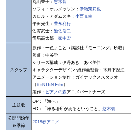
丸山誉子：
悠木碧
ソフィ・オルメッソン：
伊瀬茉莉也
カロル・アダムスキ：
小西克幸
平田光生：
豊永利行
佐賀武士：
遊佐浩二
司馬高太郎：
家中宏
原作：一色まこと（講談社『モーニング』所載）
監督：中谷学
シリーズ構成：伊丹あき あべ美佳
スタッフ
キャラクターデザイン･総作画監督：木野下澄江
アニメーション制作：ガイナックススタジオ
（
BENTEN Film
）
製作：
ピアノの森
アニメパートナーズ
OP：「海へ」
主題歌
ED：「帰る場所があるということ」
悠木碧
公開開始年
2018春アニメ
＆季節