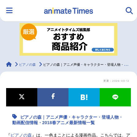
HOME
ランキング
アニメ
声優
ラジオ
みんなの声
グッズ
映画
animateTimes
ピアノの森
ピアノの森｜アニメ声優・キャラクター・登場人物・動画配信情報・2018春アニメ最新情報一覧
更新：2026-03-12
マンガ・ラノベ
ゲーム・アプリ
音楽
コスプレ
2.5次元
配信・Vtuber
トレンド
無料マンガ
ピアノの森｜アニメ声優・キャラクター・登場人物・
最新記事一覧
動画配信情報・2018春アニメ最新情報一覧
アニメ記事一覧
声優記事一覧
『
ピアノの森
』は、一色まことによる漫画作品。こちらでは、ア