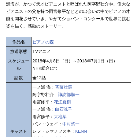
瀬海が、かつて天才ピアニストと呼ばれた阿字野壮介や、偉大な
ピアニストの父を持つ雨宮修平などとの出会いの中でピアノの才
能を開花させていき、やがてショパン・コンクールで世界に挑む
姿を描く、感動のストーリー。
作品名
ピアノの森
放送形態
TVアニメ
スケジュー
2018年4月8日（日）～2018年7月1日（日）
ル
NHK総合にて
話数
全12話
一ノ瀬 海：
斉藤壮馬
阿字野壮介：
諏訪部順一
雨宮修平：
花江夏樹
一ノ瀬 海：
白石涼子
雨宮修平：
大地葉
パン・ウェイ：
中村悠一
キャスト
レフ・シマノフスキ：
KENN