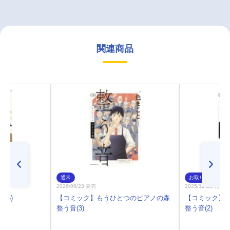
関連商品
通常
お取り寄せ
2026/06/23 発売
2025/12/23 発売
15)
【コミック】もうひとつのピアノの森
【コミック】
整う音(3)
整う音(2)