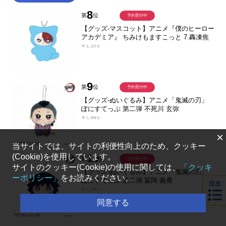
8
第
位
予約受付中
【グッズ-マスコット】アニメ『僕のヒーロー
アカデミア』 ちみけもますこっと 7.轟凍焦
￥2,200
9
第
位
予約受付中
【グッズ-ぬいぐるみ】アニメ「鬼滅の刃」
ぽにすてっぷ 第二弾 不死川 玄弥
￥1,980
×
当サイトでは、サイトの利便性向上のため、クッキー
10
(Cookie)を使用しています。
第
位
予約受付中
サイトのクッキー(Cookie)の使用に関しては、
「クッキ
【グッズ-ぬいぐるみ】アニメ「鬼滅の刃」
ーポリシー」
をお読みください。
ぽにすてっぷ 第二弾 冨岡 義勇
目次
￥1,980
同意する