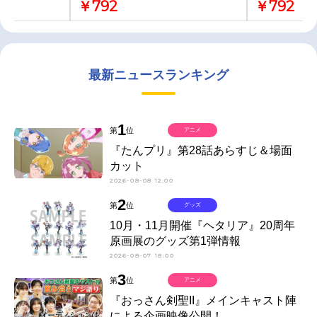
￥792
￥792
最新ニュースランキング
1
第
位
アニメ
『たんプリ』第28話あらすじ＆場面
カット
2026-08-08 12:00
2
第
位
グッズ
10月・11月開催『ヘタリア』20周年
原画展のグッズ第1弾情報
2026-08-07 18:00
3
第
位
アニメ
『おっさん剣聖II』メインキャスト陣
による企画映像公開！