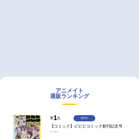
アニメイト
通販ランキング
1
第
位
発売中
【コミック】ビビビコミック創刊記念号
￥935