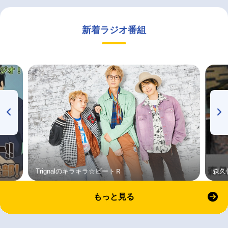
新着ラジオ番組
Trignalのキラキラ☆ビートＲ
森久
もっと見る