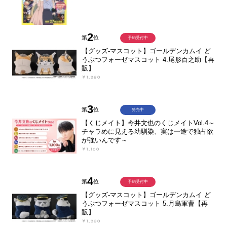
2
第
位
予約受付中
【グッズ-マスコット】ゴールデンカムイ ど
うぶつフォーゼマスコット 4.尾形百之助【再
販】
￥1,980
3
第
位
発売中
【くじメイト】今井文也のくじメイトVol.4～
チャラめに見える幼馴染、実は一途で独占欲
が強いんです～
￥1,100
4
第
位
予約受付中
【グッズ-マスコット】ゴールデンカムイ ど
うぶつフォーゼマスコット 5.月島軍曹【再
販】
￥1,980