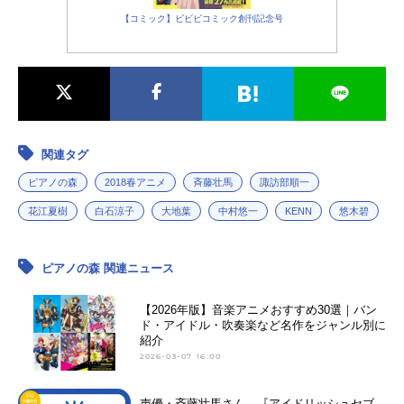
【コミック】ビビビコミック創刊記念号
関連タグ
ピアノの森
2018春アニメ
斉藤壮馬
諏訪部順一
花江夏樹
白石涼子
大地葉
中村悠一
KENN
悠木碧
ピアノの森 関連ニュース
【2026年版】音楽アニメおすすめ30選｜バン
ド・アイドル・吹奏楽など名作をジャンル別に
紹介
2026-03-07 16:00
声優・斉藤壮馬さん、『アイドリッシュセブ