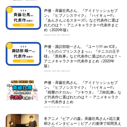
声優・斉藤壮馬さん、『アイドリッシュセブ
ン』『ヒプノシスマイク』『ハイキュー!!』
『あんさんぶるスターズ!』など代表作に選ば
れたのは？ − アニメキャラクター代表作まと
め（2020年版）
2020-04-22 00:00
声優・諏訪部順一さん、『ユーリ!!! on ICE』
『うたの☆プリンスさまっ♪』『テニスの王子
様』『黒執事』など代表作に選ばれたのは？ −
アニメキャラクター代表作まとめ（2020年
版）
2020-03-29 00:00
声優・斉藤壮馬さん、『アイドリッシュセブ
ン』『ヒプノシスマイク』『ハイキュー!!』
『残響のテロル』『ツキウタ』『刀剣乱舞』な
ど代表作に選ばれたのは？ − アニメキャラク
ター代表作まとめ
2019-04-22 00:00
冬アニメ『ピアノの森』斉藤壮馬さん×花江夏
樹さんインタビュー｜ピアノの連弾で垣間見え