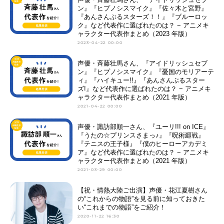
ン』『ヒプノシスマイク』『佐々木と宮野』
『あんさんぶるスターズ！！』『ブルーロッ
ク』など代表作に選ばれたのは？ − アニメキ
ャラクター代表作まとめ（2023 年版）
2023-04-22 00:00
声優・斉藤壮馬さん、『アイドリッシュセブ
ン』『ヒプノシスマイク』『憂国のモリアーテ
ィ』『ハイキュー!!』『あんさんぶるスター
ズ!』など代表作に選ばれたのは？ − アニメキ
ャラクター代表作まとめ（2021 年版）
2021-04-22 00:00
声優・諏訪部順一さん、『ユーリ!!! on ICE』
『うたの☆プリンスさまっ♪』『呪術廻戦』
『テニスの王子様』『僕のヒーローアカデミ
ア』など代表作に選ばれたのは？ − アニメキ
ャラクター代表作まとめ（2021 年版）
2021-03-29 00:00
【祝・情熱大陸ご出演】声優・花江夏樹さん
の“これからの物語”を見る前に知っておきた
い“これまでの物語”をご紹介！
2020-11-22 16:30