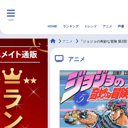
menu
HOME
ランキング
トレンド
アニメ
声優
HOME
ランキング
アニ
animateTimes
アニメ
『ジョジョの奇妙な冒険 第2
マンガ・ラノベ
ゲーム・アプリ
音楽
アニメ
最新記事一覧
アニメ記事一覧
声優記事一覧