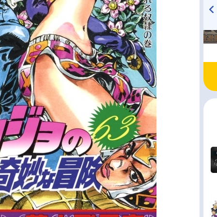
TVアニメ『戦隊大失格』
ハイキュー!! 烏野高校放送部!
radio 大直会 2nd season