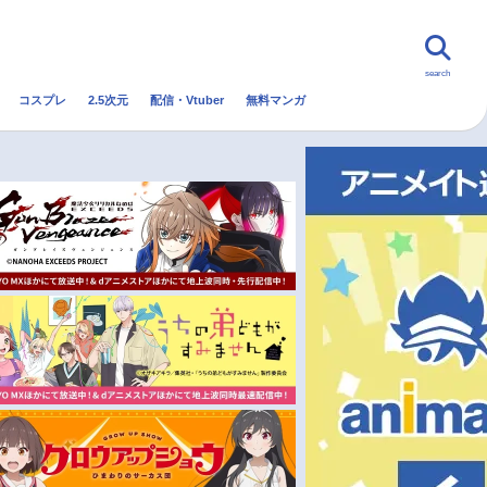
search
コスプレ
2.5次元
配信・Vtuber
無料マンガ
んなの声
グッズ
映画
・Vtuber
トレンド
無料マンガ
秋アニメ
冬アニメ