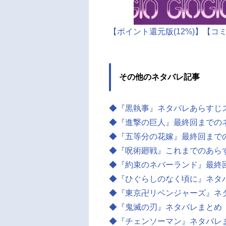
【ポイント還元版(12%)】【コ
その他のネタバレ記事
◆『黒執事』ネタバレあらすじ
◆『進撃の巨人』最終回までの
◆『五等分の花嫁』最終回まで
◆『呪術廻戦』これまでのあら
◆『約束のネバーランド』最終
◆『ひぐらしのなく頃に』ネタ
◆『東京卍リベンジャーズ』ネ
◆『鬼滅の刃』ネタバレまとめ
◆『チェンソーマン』ネタバレ