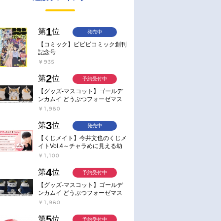
1
第
位
発売中
【コミック】ビビビコミック創刊
記念号
￥935
2
第
位
予約受付中
【グッズ-マスコット】ゴールデ
ンカムイ どうぶつフォーゼマス
コット 4.尾形百之助【再販】
￥1,980
3
第
位
発売中
【くじメイト】今井文也のくじメ
イトVol.4～チャラめに見える幼
馴染、実は一途で独占欲が強いん
￥1,100
です～
4
第
位
予約受付中
【グッズ-マスコット】ゴールデ
ンカムイ どうぶつフォーゼマス
コット 5.月島軍曹【再販】
￥1,980
5
第
位
予約受付中