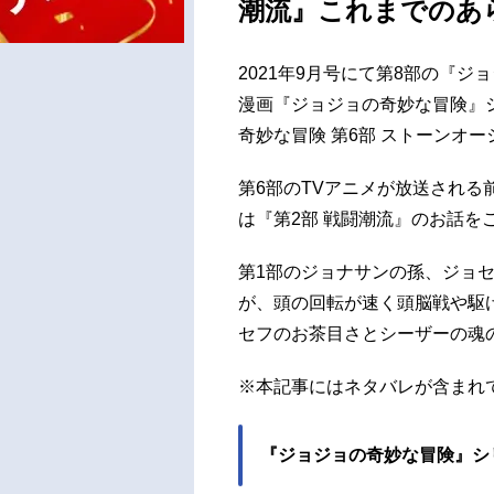
潮流』これまでのあ
2021年9月号にて第8部の『
漫画『ジョジョの奇妙な冒険』シ
奇妙な冒険 第6部 ストーンオ
第6部のTVアニメが放送され
は『第2部 戦闘潮流』のお話を
第1部のジョナサンの孫、ジョ
が、頭の回転が速く頭脳戦や駆
セフのお茶目さとシーザーの魂
※本記事にはネタバレが含まれ
『ジョジョの奇妙な冒険』シ