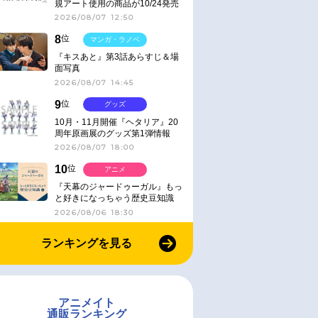
規アート使用の商品が10/24発売
2026/08/07 12:50
8
位
マンガ・ラノベ
『キスあと』第3話あらすじ＆場
面写真
2026/08/07 14:45
9
位
グッズ
10月・11月開催『ヘタリア』20
周年原画展のグッズ第1弾情報
2026/08/07 18:00
10
位
アニメ
『天幕のジャードゥーガル』もっ
と好きになっちゃう歴史豆知識
2026/08/06 18:30
ランキングを見る
アニメイト
通販ランキング