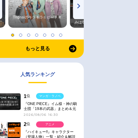
Trignalのキラキラ☆ビートＲ
森久保祥太郎×浪川大輔 つま
みは塩だけ
もっと見る
人気ランキング
1
位
マンガ・ラノベ
『ONE PIECE』イム様・神の騎
士団「19本の武器」まとめ＆元
ネタ
2026/08/06 16:30
2
位
アニメ
『ハイキュー!!』キャラクター
（登場人物）一覧・紹介＆解説