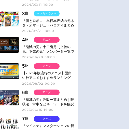
2024/03/11 16:00
3
位
マンガ・ラノベ
『僕とロボコ』単行本表紙の元ネ
タ・オマージュ・パロディまとめ
2026/07/21 10:00
4
位
アニメ
『鬼滅の刃』十二鬼月（上弦の
鬼、下弦の鬼）メンバーを一覧で
紹介＆解説（登場鬼の情報まと
2023/06/20 00:00
め）
5
位
アニメ
【2026年版流行のアニメ】面白
い神アニメおすすめランキング
【名作・話題作】｜ジャンル別人
2026/08/02 00:00
気作品をピックアップ
6
位
アニメ
『鬼滅の刃』呼吸一覧まとめ｜呼
吸法、常中などキーワードを解説
2023/06/15 19:00
7
位
グッズ
『ツイステ』マスターシェフの新