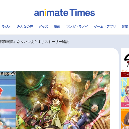
ラジオ
みんなの声
グッズ
映画
マンガ・ラノベ
ゲーム・アプリ
音楽
メ
声優
ラジオ
み
部 戦闘潮流』ネタバレあらすじストーリー解説
コスプレ
2.5次元
配信
アニメ映画一覧
今期アニメ曜日別一覧
実写化映画一覧
春アニメ
男性声優/女性声優一覧
夏アニメ
FOLLOW US