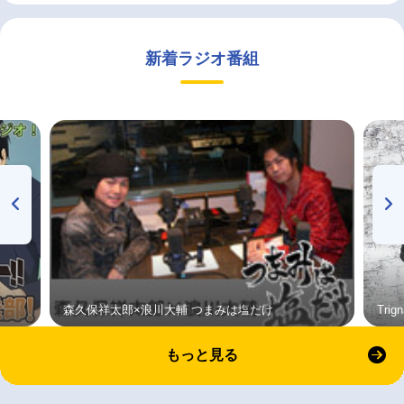
新着ラジオ番組
森久保祥太郎×浪川大輔 つまみは塩だけ
Tri
もっと見る