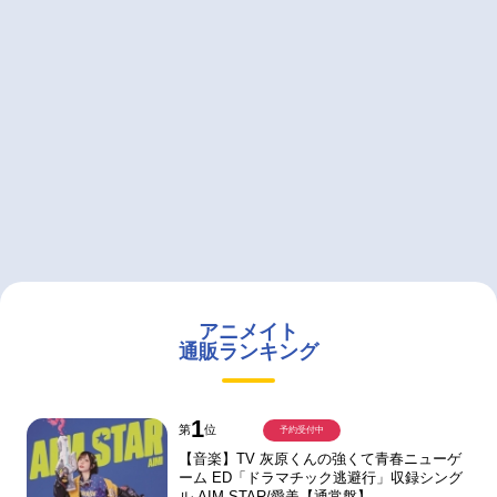
アニメイト
通販ランキング
1
第
位
予約受付中
【音楽】TV 灰原くんの強くて青春ニューゲ
ーム ED「ドラマチック逃避行」収録シング
ル AIM STAR/愛美【通常盤】