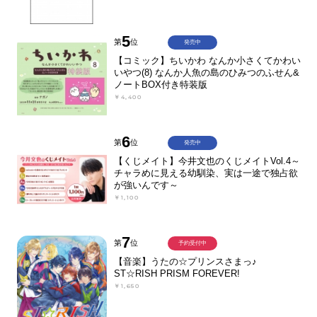
5
第
位
発売中
【コミック】ちいかわ なんか小さくてかわい
いやつ(8) なんか人魚の島のひみつのふせん&
ノートBOX付き特装版
￥4,400
6
第
位
発売中
【くじメイト】今井文也のくじメイトVol.4～
チャラめに見える幼馴染、実は一途で独占欲
が強いんです～
￥1,100
7
第
位
予約受付中
【音楽】うたの☆プリンスさまっ♪
ST☆RISH PRISM FOREVER!
￥1,650