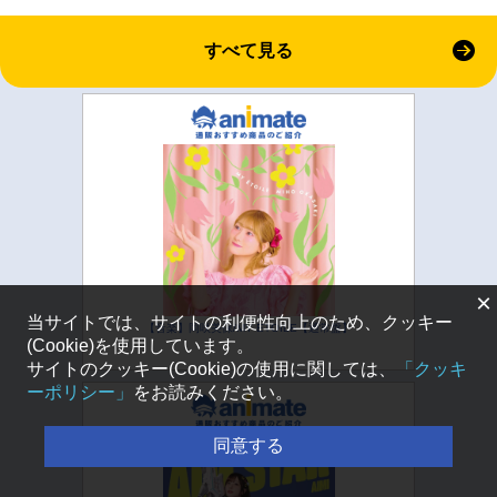
すべて見る
×
当サイトでは、サイトの利便性向上のため、クッキー
【音楽】岡咲美保/MY ETOILE【通常盤】
(Cookie)を使用しています。
サイトのクッキー(Cookie)の使用に関しては、
「クッキ
ーポリシー」
をお読みください。
同意する