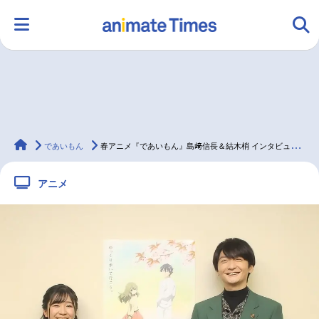
HOME
ランキング
アニメ
声優
animateTimes
ラジオ
みんなの声
グッズ
映画
であいもん
春アニメ『であいもん』島﨑信長＆結木梢 インタビュー前編
アニメ
マンガ・ラノベ
ゲーム・アプリ
音楽
コスプレ
2.5次元
配信・Vtuber
トレンド
無料マンガ
最新記事一覧
アニメ記事一覧
声優記事一覧