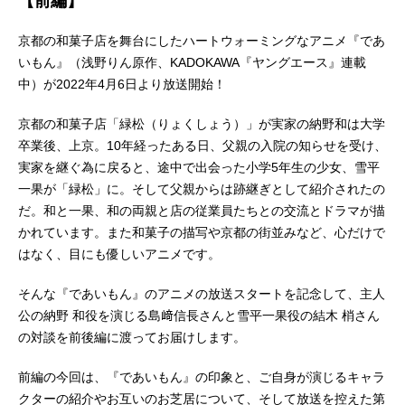
【前編】
京都の和菓子店を舞台にしたハートウォーミングなアニメ『であ
いもん』（浅野りん原作、KADOKAWA『ヤングエース』連載
中）が2022年4月6日より放送開始！
京都の和菓子店「緑松（りょくしょう）」が実家の納野和は大学
卒業後、上京。10年経ったある日、父親の入院の知らせを受け、
実家を継ぐ為に戻ると、途中で出会った小学5年生の少女、雪平
一果が「緑松」に。そして父親からは跡継ぎとして紹介されたの
だ。和と一果、和の両親と店の従業員たちとの交流とドラマが描
かれています。また和菓子の描写や京都の街並みなど、心だけで
はなく、目にも優しいアニメです。
そんな『であいもん』のアニメの放送スタートを記念して、主人
公の納野 和役を演じる島﨑信長さんと雪平一果役の結木 梢さん
の対談を前後編に渡ってお届けします。
前編の今回は、『であいもん』の印象と、ご自身が演じるキャラ
クターの紹介やお互いのお芝居について、そして放送を控えた第