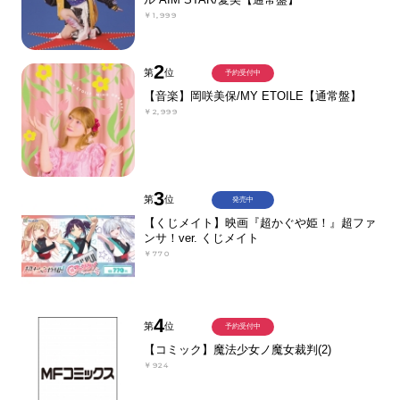
￥1,999
2
第
位
予約受付中
【音楽】岡咲美保/MY ETOILE【通常盤】
￥2,999
3
第
位
発売中
【くじメイト】映画『超かぐや姫！』超ファ
ンサ！ver. くじメイト
￥770
4
第
位
予約受付中
【コミック】魔法少女ノ魔女裁判(2)
￥924