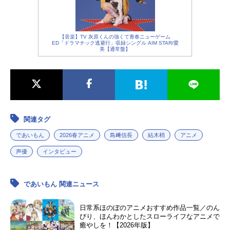
【音楽】TV 灰原くんの強くて青春ニューゲーム
ED「ドラマチック逃避行」収録シングル AIM STAR/愛
美【通常盤】
関連タグ
であいもん
2026春アニメ
島﨑信長
結木梢
アニメ
声優
インタビュー
であいもん 関連ニュース
日常系ほのぼのアニメおすすめ作品一覧／のん
びり、ほんわかとしたスローライフなアニメで
癒やしを！【2026年版】