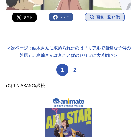
画像一覧 (7件)
シェア
ポスト
＜次ページ：結木さんに求められたのは「リアルで自然な子供の
芝居」。島﨑さんは京ことばのセリフに大苦戦!?＞
1
2
(C)RIN ASANO/緑松