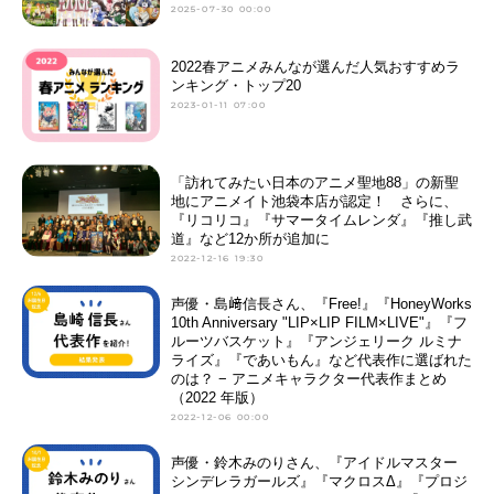
2025-07-30 00:00
2022春アニメみんなが選んだ人気おすすめラ
ンキング・トップ20
2023-01-11 07:00
「訪れてみたい日本のアニメ聖地88」の新聖
地にアニメイト池袋本店が認定！ さらに、
『リコリコ』『サマータイムレンダ』『推し武
道』など12か所が追加に
2022-12-16 19:30
声優・島﨑信長さん、『Free!』『HoneyWorks
10th Anniversary "LIP×LIP FILM×LIVE"』『フ
ルーツバスケット』『アンジェリーク ルミナ
ライズ』『であいもん』など代表作に選ばれた
のは？ − アニメキャラクター代表作まとめ
（2022 年版）
2022-12-06 00:00
声優・鈴木みのりさん、『アイドルマスター
シンデレラガールズ』『マクロスΔ』『プロジ