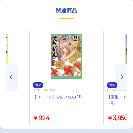
関連商品
通常
通常
2026/06/04 発売
2025/11/04 発売
8)
【コミック】であいもん(21)
【画集・イラス
～彩～
￥924
￥3,850