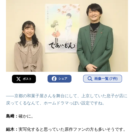
画像一覧 (7件)
シェア
ポスト
――京都の和菓子屋さんを舞台にして、上京していた息子が店に
戻ってくるなんて、ホームドラマっぽい設定ですね。
島﨑：
確かに。
結木：
実写化すると思っていた原作ファンの方も多いそうです。