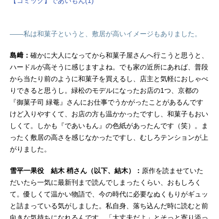
【コミック】であいもん(1)
――私は和菓子というと、敷居が高いイメージもありました。
島﨑：
確かに大人になってから和菓子屋さんへ行こうと思うと、
ハードルが高そうに感じますよね。でも家の近所にあれば、普段
から当たり前のように和菓子を買えるし、店主と気軽におしゃべ
りできると思うし。緑松のモデルになったお店の1つ、京都の
『御菓子司 緑菴』さんにお仕事でうかがったことがあるんです
けど入りやすくて、お店の方も温かかったですし、和菓子もおい
しくて。しかも『であいもん』の色紙があったんです（笑）。ま
ったく敷居の高さを感じなかったですし、むしろテンションが上
がりました。
雪平一果役 結木 梢さん（以下、結木）：
原作を読ませていた
だいたら一気に最新刊まで読んでしまったくらい、おもしろく
て。優しくて温かい物語で、今の時代に必要なぬくもりがギュッ
と詰まっている気がしました。私自身、落ち込んだ時に読むと前
向きな気持ちになれるんです。「大丈夫だよ」とそっと寄り添っ