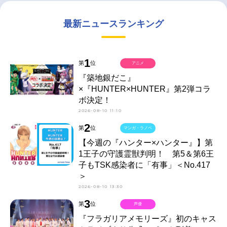
最新ニュースランキング
1
第
位
アニメ
『築地銀だこ』
×『HUNTER×HUNTER』第2弾コラ
ボ決定！
2026-08-10 11:10
2
第
位
マンガ・ラノベ
【今週の『ハンター×ハンター』】第
1王子の守護霊獣判明！ 第5＆第6王
子もTSK感染者に「有事」＜No.417
＞
2026-08-10 13:30
3
第
位
声優
『フラガリアメモリーズ』初のキャス