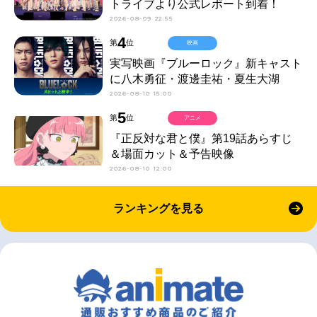
トライブより公式レポート到着！
2026-08-09 22:55
4
第
位
映画
実写映画『ブルーロック』新キャスト
に八木勇征・渡邊圭祐・夏生大湖
2026-08-10 15:00
5
第
位
アニメ
『正反対な君と僕』第19話あらすじ
＆場面カット＆予告映像
2026-08-10 12:00
ランキングを見る