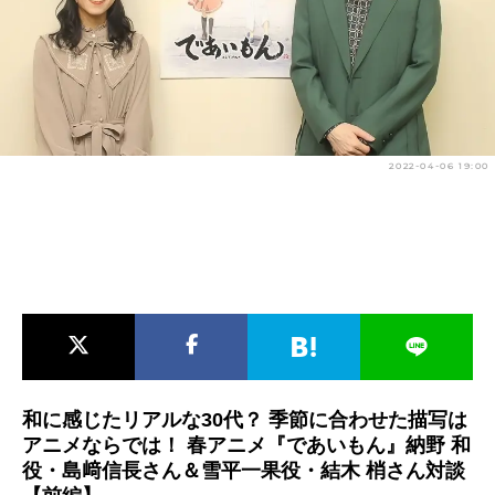
アニメ映画一覧
実写化映画一覧
今期アニメ曜日別一覧
春アニメ
夏アニメ
2022-04-06 19:00
秋アニメ
冬アニメ
男性声優/女性声優一覧
FOLLOW US
和に感じたリアルな30代？ 季節に合わせた描写は
アニメならでは！ 春アニメ『であいもん』納野 和
役・島﨑信長さん＆雪平一果役・結木 梢さん対談