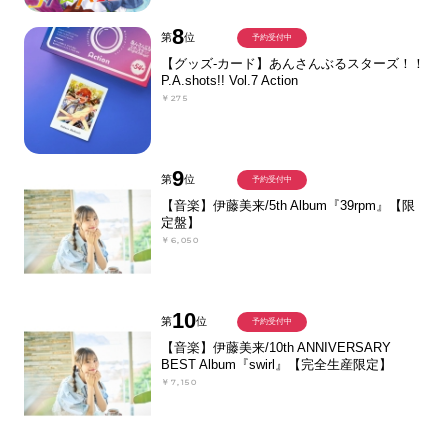
8
第
位
予約受付中
【グッズ-カード】あんさんぶるスターズ！！
P.A.shots!! Vol.7 Action
￥275
9
第
位
予約受付中
【音楽】伊藤美来/5th Album『39rpm』【限
定盤】
￥6,050
10
第
位
予約受付中
【音楽】伊藤美来/10th ANNIVERSARY
BEST Album『swirl』【完全生産限定】
￥7,150