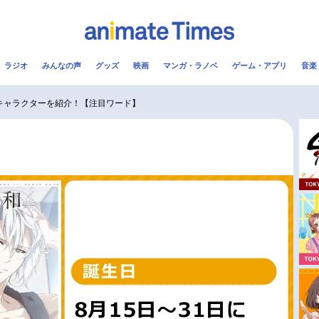
ラジオ
みんなの声
グッズ
映画
マンガ・ラノベ
ゲーム・アプリ
音楽
メ
声優
ラジオ
み
キャラクターを紹介！【注目ワード】
コスプレ
2.5次元
配信
アニメ映画一覧
今期アニメ曜日別一覧
実写化映画一覧
春アニメ
男性声優/女性声優一覧
夏アニメ
FOLLOW US