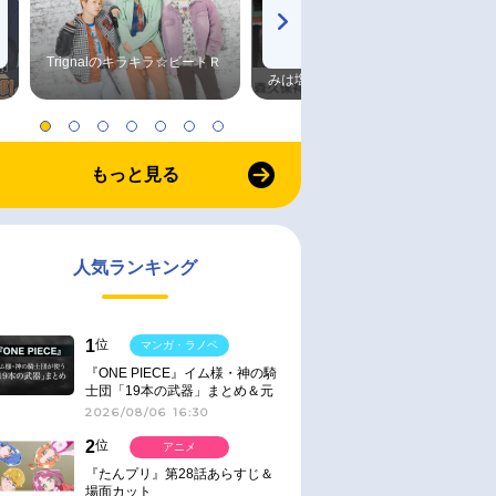
Trignalのキラキラ☆ビートＲ
森久保祥太郎×浪川大輔 つま
みは塩だけ
もっと見る
人気ランキング
1
位
マンガ・ラノベ
『ONE PIECE』イム様・神の騎
士団「19本の武器」まとめ＆元
ネタ
2026/08/06 16:30
2
位
アニメ
『たんプリ』第28話あらすじ＆
場面カット