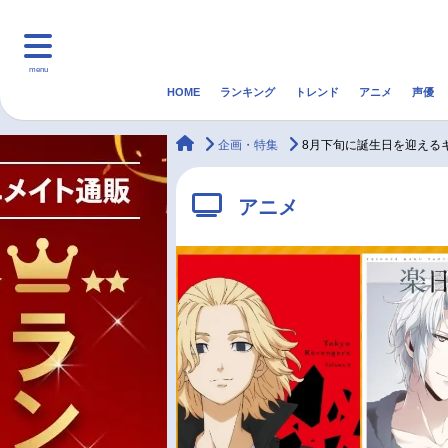
menu
HOME
ランキング
トレンド
アニメ
声優
HOME
ランキング
アニ
animateTimes
企画・特集
8月下旬に誕生日を迎える
マンガ・ラノベ
ゲーム・アプリ
音楽
アニメ
最新記事一覧
アニメ記事一覧
声優記事一覧