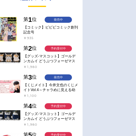
1
第
位
発売中
【コミック】ビビビコミック創刊
記念号
￥935
2
第
位
予約受付中
【グッズ-マスコット】ゴールデ
ンカムイ どうぶつフォーゼマス
コット 4.尾形百之助【再販】
￥1,980
3
第
位
発売中
【くじメイト】今井文也のくじメ
イトVol.4～チャラめに見える幼
馴染、実は一途で独占欲が強いん
￥1,100
です～
4
第
位
予約受付中
【グッズ-マスコット】ゴールデ
ンカムイ どうぶつフォーゼマス
コット 5.月島軍曹【再販】
￥1,980
5
第
位
予約受付中