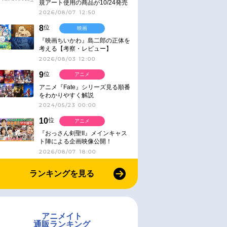
規アート使用の商品が10/24発売
2026/08/07 12:50
8
位
映画
『映画ちいかわ』島二郎の正体を
考える【考察・レビュー】
2026/08/03 12:00
9
位
アニメ
アニメ『Fate』シリーズ見る順番
をわかりやすく解説
2024/05/23 00:00
10
位
アニメ
『おっさん剣聖II』メインキャス
ト陣による企画映像公開！
2026/08/07 18:00
ランキングを見る
アニメイト
通販ランキング