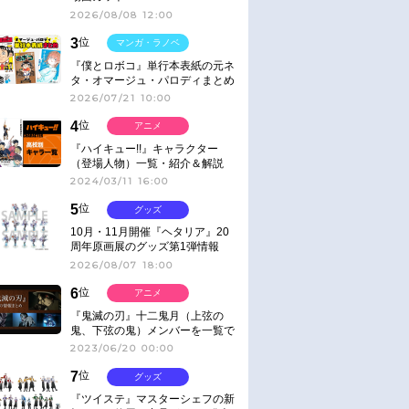
2026/08/08 12:00
3
位
マンガ・ラノベ
『僕とロボコ』単行本表紙の元ネ
タ・オマージュ・パロディまとめ
2026/07/21 10:00
4
位
アニメ
『ハイキュー!!』キャラクター
（登場人物）一覧・紹介＆解説
2024/03/11 16:00
5
位
グッズ
10月・11月開催『ヘタリア』20
周年原画展のグッズ第1弾情報
2026/08/07 18:00
6
位
アニメ
『鬼滅の刃』十二鬼月（上弦の
鬼、下弦の鬼）メンバーを一覧で
紹介＆解説（登場鬼の情報まと
2023/06/20 00:00
め）
7
位
グッズ
『ツイステ』マスターシェフの新