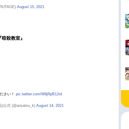
RUTAGE)
August 15, 2021
『暗殺教室』
ください！
pic.twitter.com/W8jRpB12rd
 (@ansatsu_k)
August 14, 2021