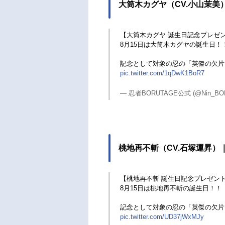
大筒木カグヤ（CV.小山茉美）
【大筒木カグヤ 誕生日記念プレゼ
8月15日は大筒木カグヤの誕生日！
記念として対象の忍の「英傑の欠片 
pic.twitter.com/1qDwK1BoR7
— 忍者BORUTAGE公式 (@Nin_BO
桃地再不斬（CV.石塚運昇）｜
【桃地再不斬 誕生日記念プレゼン
8月15日は桃地再不斬の誕生日！！
記念として対象の忍の「英傑の欠片 
pic.twitter.com/UD37jWxMJy