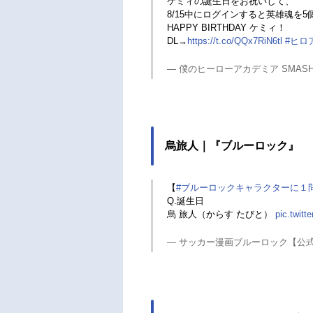
ケミィの誕生日をお祝いして、
8/15中にログインすると英雄魂を
HAPPY BIRTHDAY ケミィ！
DL→
https://t.co/QQx7RiN6tl
#ヒロ
— 僕のヒーローアカデミア SMASH RIS
烏旅人｜『ブルーロック』
【
#ブルーロックキャラクターに１
Q.誕生日
烏 旅人（からす たびと）
pic.twit
— サッカー漫画ブルーロック【公式】 