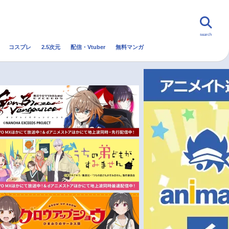
search
コスプレ
2.5次元
配信・Vtuber
無料マンガ
んなの声
グッズ
映画
・Vtuber
トレンド
無料マンガ
秋アニメ
冬アニメ