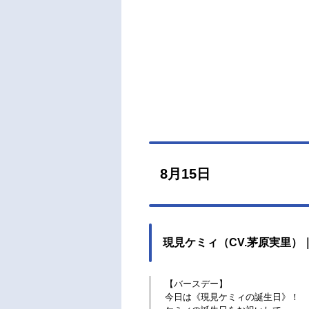
8月15日
現見ケミィ（CV.茅原実里
【バースデー】
今日は《現見ケミィの誕生日》！