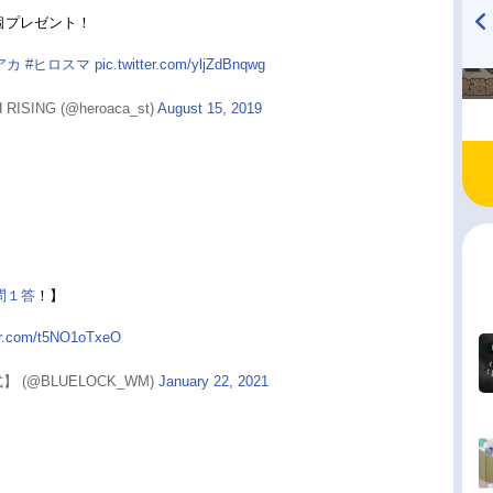
5個プレゼント！
TVアニメ『戦隊大失格』
ハイキュー!! 烏野高校放送部!
アカ
#ヒロスマ
pic.twitter.com/yljZdBnqwg
radio 大直会 2nd season
ING (@heroaca_st)
August 15, 2019
問１答
！】
ter.com/t5NO1oTxeO
(@BLUELOCK_WM)
January 22, 2021