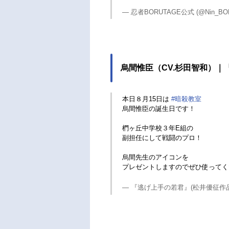
— 忍者BORUTAGE公式 (@Nin_BO
烏間惟臣（CV.杉田智和）｜
本日８月15日は
#暗殺教室
烏間惟臣の誕生日です！
椚ヶ丘中学校３年E組の
副担任にして戦闘のプロ！
烏間先生のアイコンを
プレゼントしますのでぜひ使って
— 『逃げ上手の若君』(松井優征作品)公式