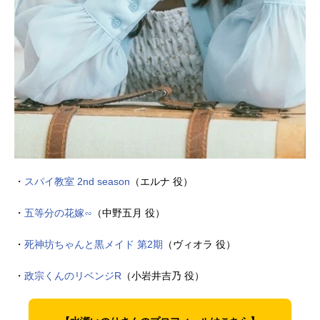
・
スパイ教室 2nd season
（エルナ 役）
・
五等分の花嫁∽
（中野五月 役）
・
死神坊ちゃんと黒メイド 第2期
（ヴィオラ 役）
・
政宗くんのリベンジR
（小岩井吉乃 役）