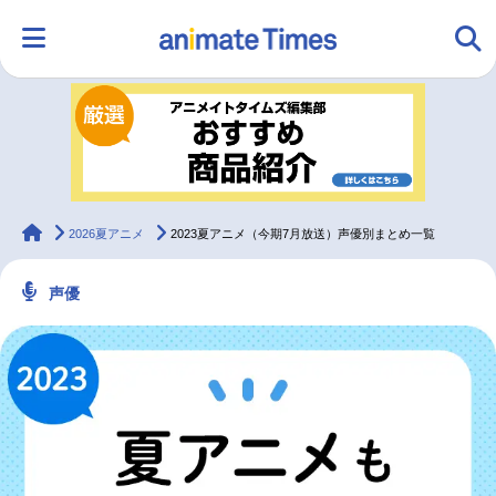
HOME
ランキング
アニメ
声優
ラジオ
みんなの声
グッズ
映画
animateTimes
2026夏アニメ
2023夏アニメ（今期7月放送）声優別まとめ一覧
声優
マンガ・ラノベ
ゲーム・アプリ
音楽
コスプレ
2.5次元
配信・Vtuber
トレンド
無料マンガ
最新記事一覧
アニメ記事一覧
声優記事一覧