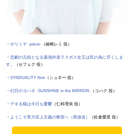
・
ホリミヤ -piece-
（綾崎レミ 役）
・
悲劇の元凶となる最強外道ラスボス女王は民の為に尽くしま
す。
（セフェク 役）
・
SYNDUALITY Noir
（シュネー 役）
・
幻日のヨハネ -SUNSHINE in the MIRROR-
（コハク 役）
・
デキる猫は今日も憂鬱
（仁科理央 役）
・
ようこそ実力至上主義の教室へ（再放送）
（佐倉愛里 役）