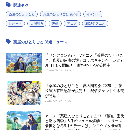
関連タグ
薬屋のひとりごと
薬屋のひとりごと 第2期
イベント
レポート
大塚剛央
声優
アニメ
2027冬アニメ
薬屋のひとりごと 関連ニュース
「リンデロンVs × TVアニメ『薬屋のひとりご
と』真夏の皮膚の謎」コラボキャンペーンが7
月1日より開催！ 新Web CMが公開中
2026-07-09 12:50
「薬屋のひとりごと～夏の園遊会 2026～」夜
公演の有料配信が決定！ 配信チケットの販売
が開始！
2026-07-07 14:30
アニメ『薬屋のひとりごと』より「猫猫、壬氏
と巡る四季」6月ビジュアル解禁！ シリーズ
最後となる6月のテーマは、シロツメクサ×猫