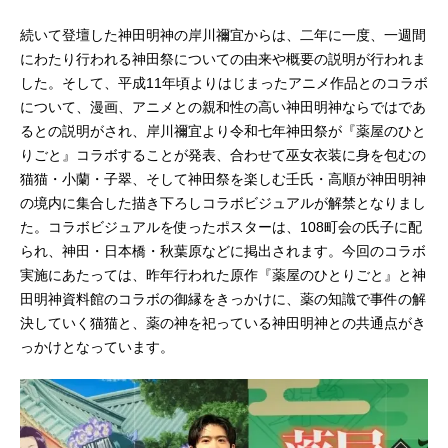
続いて登壇した神田明神の岸川禰宜からは、二年に一度、一週間
にわたり行われる神田祭についての由来や概要の説明が行われま
した。そして、平成11年頃よりはじまったアニメ作品とのコラボ
について、漫画、アニメとの親和性の高い神田明神ならではであ
るとの説明がされ、岸川禰宜より令和七年神田祭が『薬屋のひと
りごと』コラボすることが発表、合わせて巫女衣装に身を包むの
猫猫・小蘭・子翠、そして神田祭を楽しむ壬氏・高順が神田明神
の境内に集合した描き下ろしコラボビジュアルが解禁となりまし
た。コラボビジュアルを使ったポスターは、108町会の氏子に配
られ、神田・日本橋・秋葉原などに掲出されます。今回のコラボ
実施にあたっては、昨年行われた原作『薬屋のひとりごと』と神
田明神資料館のコラボの御縁をきっかけに、薬の知識で事件の解
決していく猫猫と、薬の神を祀っている神田明神との共通点がき
っかけとなっています。