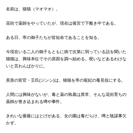
名前は、猫猫（マオマオ）。
花街で薬師をやっていたが、現在は後宮で下働き中である。
ある日、帝の御子たちが皆短命であることを知る。
今現在いる二人の御子もともに病で次第に弱っている話を聞いた
猫猫は、興味本位でその原因を調べ始める。呪いなどあるわけな
いと言わんばかりに。
美形の宦官・壬氏(ジンシ)は、猫猫を帝の寵妃の毒見役にする。
人間には興味がないが、毒と薬の執着は異常、そんな花街育ちの
薬師が巻き込まれる噂や事件。
きれいな薔薇にはとげがある、女の園は毒だらけ、噂と陰謀事欠
かず。