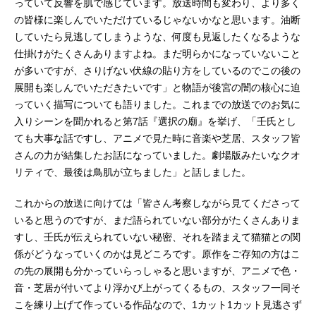
っていて反響を肌で感じています。放送時間も変わり、より多く
の皆様に楽しんでいただけているじゃないかなと思います。油断
していたら見逃してしまうような、何度も見返したくなるような
仕掛けがたくさんありますよね。まだ明らかになっていないこと
が多いですが、さりげない伏線の貼り方をしているのでこの後の
展開も楽しんでいただきたいです」と物語が後宮の闇の核心に迫
っていく描写についても語りました。これまでの放送でのお気に
入りシーンを聞かれると第7話『選択の廟』を挙げ、「壬氏とし
ても大事な話ですし、アニメで見た時に音楽や芝居、スタッフ皆
さんの力が結集したお話になっていました。劇場版みたいなクオ
リティで、最後は鳥肌が立ちました」と話しました。
これからの放送に向けては「皆さん考察しながら見てくださって
いると思うのですが、まだ語られていない部分がたくさんありま
すし、壬氏が伝えられていない秘密、それを踏まえて猫猫との関
係がどうなっていくのかは見どころです。原作をご存知の方はこ
の先の展開も分かっていらっしゃると思いますが、アニメで色・
音・芝居が付いてより浮かび上がってくるもの、スタッフ一同そ
こを練り上げて作っている作品なので、1カット1カット見逃さず