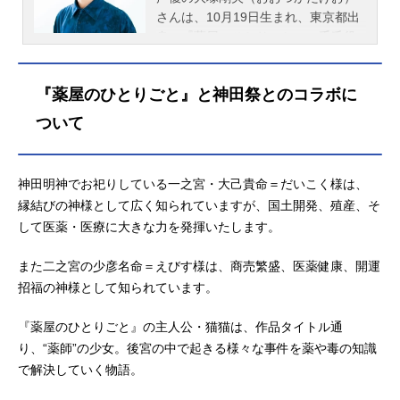
さんは、10月19日生まれ、東京都出
身。『薬屋のひとりごと』の壬氏役
をはじめ、『【推しの子】』のアク
ア役など、人気作品のキャラクター
『薬屋のひとりごと』と神田祭とのコラボに
を演じています。こちらでは、大塚
剛央さんのプロフィールと関連記事
ついて
を紹介します。
神田明神でお祀りしている一之宮・大己貴命＝だいこく様は、
縁結びの神様として広く知られていますが、国土開発、殖産、そ
して医薬・医療に大きな力を発揮いたします。
また二之宮の少彦名命＝えびす様は、商売繁盛、医薬健康、開運
招福の神様として知られています。
『薬屋のひとりごと』の主人公・猫猫は、作品タイトル通
り、“薬師”の少女。後宮の中で起きる様々な事件を薬や毒の知識
で解決していく物語。