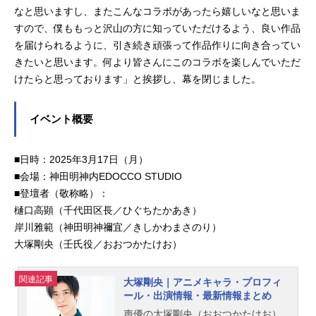
なと思いますし、またこんなコラボがあったら嬉しいなと思いま
すので、僕ももっと沢山の方に知っていただけるよう、良い作品
を届けられるように、引き続き頑張って作品作りに向き合ってい
きたいと思います。何より皆さんにこのコラボを楽しんでいただ
けたらと思っております」と挨拶し、幕を閉じました。
イベント概要
■日時：2025年3月17日（月）
■会場：神田明神内EDOCCO STUDIO
■登壇者（敬称略）：
樋口高顕（千代田区長／ひぐちたかあき）
岸川雅範（神田明神禰宜／きしかわまさのり）
大塚剛央（壬氏役／おおつかたけお）
関連記事
大塚剛央｜アニメキャラ・プロフィ
ール・出演情報・最新情報まとめ
声優の大塚剛央（おおつかたけお）