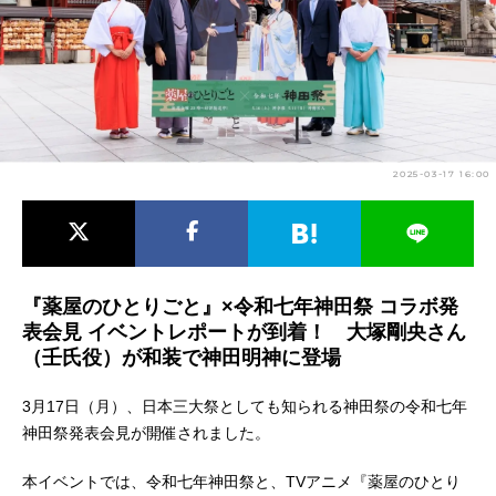
アニメ映画一覧
実写化映画一覧
今期アニメ曜日別一覧
春アニメ
夏アニメ
2025-03-17 16:00
秋アニメ
冬アニメ
男性声優/女性声優一覧
FOLLOW US
『薬屋のひとりごと』×令和七年神田祭 コラボ発
表会見 イベントレポートが到着！ 大塚剛央さん
（壬氏役）が和装で神田明神に登場
3月17日（月）、日本三大祭としても知られる神田祭の令和七年
神田祭発表会見が開催されました。
本イベントでは、令和七年神田祭と、TVアニメ『薬屋のひとり