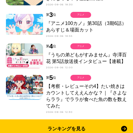
2026-08-06 18:30
3
第
位
アニメ
『アニメ100カノ』第30話（3期6話）
あらすじ＆場面カット
2026-08-06 18:55
4
第
位
アニメ
『うちの弟どもがすみません』寺澤百
花 第5話放送後インタビュー【連載】
2026-08-06 12:00
5
第
位
アニメ
【考察・レビューその4】たい焼きは
カウントしてええんかな？｜『さよな
らララ』でララが食べた魚の数を数え
てみた
2026-08-06 12:30
ランキングを見る