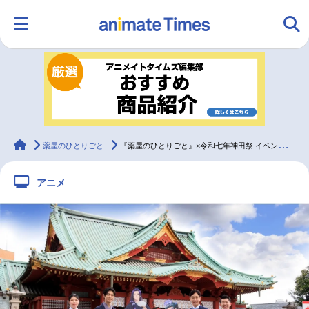
HOME
ランキング
アニメ
声優
ラジオ
みんなの声
グッズ
映画
animateTimes
薬屋のひとりごと
『薬屋のひとりごと』×令和七年神田祭 イベントレポ｜大塚剛央が和装で登場
アニメ
マンガ・ラノベ
ゲーム・アプリ
音楽
コスプレ
2.5次元
配信・Vtuber
トレンド
無料マンガ
最新記事一覧
アニメ記事一覧
声優記事一覧