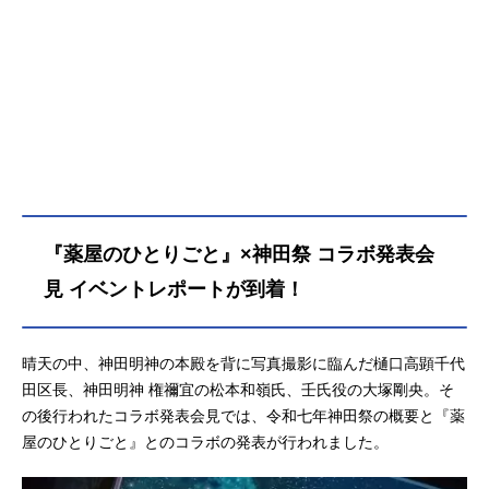
レーションが決定。コラボビジュア
ルが解禁となりました!さらに、今回
のコラボを記念したアイテムの展開
も決定。情報が公開されています。T
Vアニメ『薬屋のひとりごと』×令和
七年神田祭コラボ決定!2年に一度、5
月中旬に開催される神田明神での祭
礼・神田祭。江戸時代から続き、江
戸三大祭、そして日本の三大祭とし
て知られています。本年は、約200の
神輿が千代田区内を練り歩く祭りの
『薬屋のひとりごと』×神田祭 コラボ発表会
ハイライトである「神幸祭」が、5月
見 イベントレポートが到着！
10日（土）に、神輿宮入が5月11日
（日）に開催されます。そんな令和
七年神田祭とTVアニメ『薬屋のひと
晴天の中、神田明神の本殿を背に写真撮影に臨んだ樋口高顕千代
りごと』のコラボが決定。巫女衣装
田区長、神田明神 権禰宜の松本和嶺氏、壬氏役の大塚剛央。そ
に身を包むの猫猫・小蘭・子翠、そ
の後行われたコラボ発表会見では、令和七年神田祭の概要と『薬
して神田祭を楽しむ壬氏・高順が神
田明神の境内に集合した描き下ろし
屋のひとりごと』とのコラボの発表が行われました。
ビジュアルも合わせて解禁となりま
した。コラボビジュアルを使ったポ