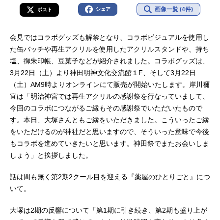
画像一覧 (4件)
シェア
ポスト
会見ではコラボグッズも解禁となり、コラボビジュアルを使用し
た缶バッチや再生アクリルを使用したアクリルスタンドや、持ち
塩、御朱印帳、豆菓子などが紹介されました。コラボグッズは、
3月22日（土）より神田明神文化交流館１F、そして3月22日
（土）AM9時よりオンラインにて販売が開始いたします。岸川禰
宜は「明治神宮では再生アクリルの感謝祭を行なっていまして、
今回のコラボにつながるご縁もその感謝祭でいただいたもので
す。本日、大塚さんともご縁をいただきました。こういったご縁
をいただけるのが神社だと思いますので、そういった意味で今後
もコラボを進めていきたいと思います。神田祭でまたお会いしま
しょう」と挨拶しました。
話は間も無く第2期2クール目を迎える『薬屋のひとりごと』につ
いて。
大塚は2期の反響について「第1期に引き続き、第2期も盛り上が