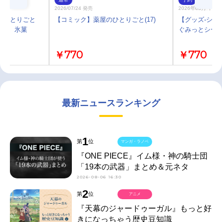
2026/07/24 発売
2026年08月 中 
のひとりごと
【コミック】薬屋のひとりごと(17)
【グッズ-シー
猫猫 氷菓
ぐみっとシール 
￥770
￥770
最新ニュースランキング
1
第
位
マンガ・ラノベ
『ONE PIECE』イム様・神の騎士団
「19本の武器」まとめ＆元ネタ
2026-08-06 16:30
2
第
位
アニメ
『天幕のジャードゥーガル』もっと好
きになっちゃう歴史豆知識