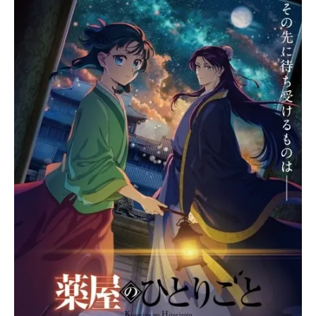
スターは、108町会の氏子に配られ、
神田・日本橋・秋葉原などに掲出さ
れます。コラボ記念アイテムの展開
決定!コラボビジュアルを使ったアク
リルスタンドなどはもちろん、神田
明神のコラボならではの、御朱印帳
なども登場。こちらのコラ...