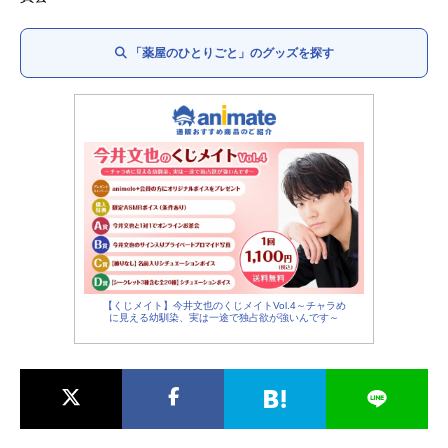
やり手婆：
斉藤貴美子
羅門：
家中宏
「薬屋のひとりごと」のグッズを探す
李白：
赤羽根健治
小蘭：
久野美咲
やぶ医者：
かぬか光明
馬閃：
橘龍丸
風明：
日髙のり子
羅漢：
桐本拓哉
翠苓：
名塚佳織
陸孫：
内山昂輝
鳳仙：
桑島法子
皇太后：
能登麻美子
子昌：
チョー
【くじメイト】今井文也のくじメイトVol.4～チャラめ
に見える幼馴染、実は一途で独占欲が強いんです～
ナレーション：
島本須美