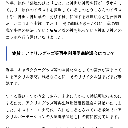
昨年、原作『薬屋のひとりごと』と神田明神資料館がコラボをし
ており、原作のイラストを担当しているしのとうこさんのイラス
トや、神田明神所蔵の「えびす様」に関する浮世絵などを合同展
示したコラボも実施しており、 その御縁もきっかけに、薬の知
識で事件の解決していく猫猫と薬の神を祀っている神田明神との
コラボを行う運びとなりました。
協賛：アクリルグッズ等再生利用促進協議会について
近年、キャラクターグッズ等の開発材料としての需要が高まって
いるアクリル素材。残念なことに、そのリサイクルはまだまだ未
熟です。
つくる喜び・つかう楽しさを、未来に向かって持続可能なものに
するため、アクリルグッズ等再生利用促進協議会を発足いたしま
した。ポスト・コロナ時代、次に起こるとされている飛沫防止ア
クリルパーテーションの大量廃棄問題も目の前に控えています。