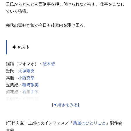
壬氏からどんどん面倒事を押し付けられながらも、仕事をこなし
ていく猫猫。
稀代の毒好き娘が今日も後宮内を駆け回る。
キャスト
猫猫（マオマオ）：
悠木碧
壬氏：
大塚剛央
高順：
小西克幸
玉葉妃：
種﨑敦美
梨花妃：
石川由依
里樹妃：
木野日菜
阿多妃：
甲斐田裕子
梅梅：
潘めぐみ
白鈴：
小清水亜美
(C)日向夏・主婦の友インフォス／「
薬屋のひとりごと
」製作委
女華：
七海ひろき
員会