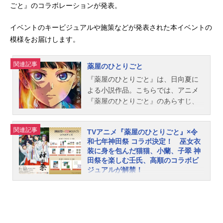
ごと』のコラボレーションが発表。
イベントのキービジュアルや施策などが発表された本イベントの
模様をお届けします。
関連記事
薬屋のひとりごと
『薬屋のひとりごと』は、日向夏に
よる小説作品。こちらでは、アニメ
『薬屋のひとりごと』のあらすじ、
キャスト声優、スタッフ、オススメ
記事をご紹介！
関連記事
TVアニメ『薬屋のひとりごと』×令
和七年神田祭 コラボ決定！ 巫女衣
装に身を包んだ猫猫、小蘭、子翠 神
田祭を楽しむ壬氏、高順のコラボビ
ジュアルが解禁！
2025年1月より、TVアニメ第2期が放
送中の『薬屋のひとりごと』。この
たび、TVアニメ『薬屋のひとりご
と』と、令和七年神田祭とのコラボ