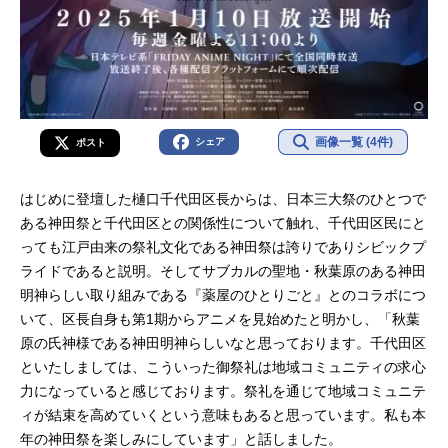
画像一覧 (4件)
シェア
ポスト
はじめに登壇した樋口千代田区長からは、日本三大祭のひとつで
ある神田祭と千代田区との関係性について触れ、千代田区民にと
っても江戸由来の祭礼文化である神田祭は誇りでありシビックプ
ライドであると説明。そしてサブカルの聖地・秋葉原のある神田
明神らしい取り組みである『薬屋のひとりごと』とのコラボにつ
いて、区長自身も第1期からアニメを見始めたと明かし、「秋葉
原の氏神様である神田明神らしいなと思っております。千代田区
といたしましては、こういった御祭礼は地域コミュニティの求心
力になっていると感じております。祭礼を通じて地域コミュニテ
ィが結束を高めていくという意味もあると思っています。私も本
年の神田祭を楽しみにしています」と話しました。