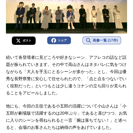
画像一覧 (17件)
シェア
ポスト
続いて各登壇者に見どころや好きなシーン、アフレコの話など話
題が振られていきます。その中で高山さんはネタバレに気をつけ
ながらも「大人を手玉にとるシーンが多かった」とし、今回は優
秀な長野県警に安心して任せられたので、「点と点をつないでい
く役割だった」といつもとは少し違うコナンの立ち回りが見られ
ることをアピールしました。
他にも、今回の主役である小五郎の活躍について小山さんは「小
五郎が劇場版で活躍するのは20年ぶり」であると喜びつつ、お気
に入りのシーンを尋ねられると一言「腕は落ちてない！」と述べ
ると、会場のお客さんたちは納得の声をあげていました。