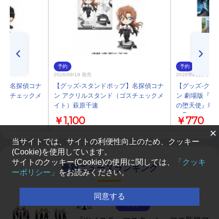
予約
予約
2026/09/19 発売
2026年09月 中旬
プ】名探偵コナ
【グッズ-スタンドポップ】名探偵コナ
【グッズ-クリ
ゴスチェックメ
ン アクリルスタンド（ゴスチェックメ
ン 劇場版『名
イト）萩原千速
の堕天使』場
トE
￥1,100
￥770
×
当サイトでは、サイトの利便性向上のため、クッキー
(Cookie)を使用しています。
サイトのクッキー(Cookie)の使用に関しては、
「クッキ
最新ニュースランキング
ーポリシー」
をお読みください。
同意する
1
第
位
グッズ