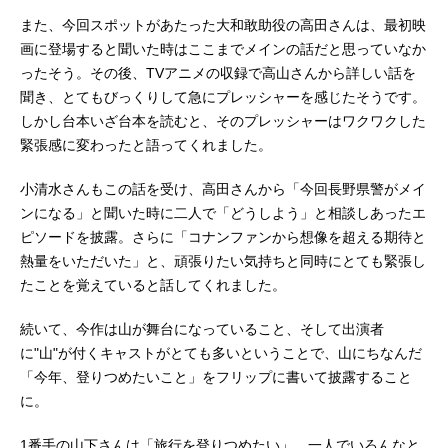
また、今回スポットがあたった大和敢助役の高田さんは、最初映
画に登場すると聞いた時はここまでメインの話だと思っていなか
ったそう。その後、TVアニメの収録で高山さんから詳しい話を
聞き、とてもびっくりして急にプレッシャーを感じたそうです。
しかし台本いざ台本を読むと、そのプレッシャーはワクワクした
緊張感に変わったと語ってくれました。
小清水さんもこの話を受け、高田さんから「今回長野県警がメイ
ンになる」と聞いた時に二人で「どうしよう」と相談しあったエ
ピソードを披露。さらに「コナンファンから想像を超える期待と
熱量をいただいた」と、頑張りたい気持ちと同時にとても緊張し
たことを覚えていると話してくれました。
続いて、今作は山が舞台になっていること、そして出演者
に"山"が付くキャストがとても多いということで、山にちなんだ
「今年、登りつめたいこと」をフリップに書いて披露すること
に。
1番手の山下さんは「旅行を登りつめたい」、一人でいろんなと