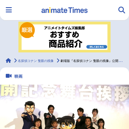
HOME
ランキング
アニメ
声優
ラジオ
みんなの声
グッズ
映画
animateTimes
名探偵コナン 隻眼の残像
劇場版『名探偵コナン 隻眼の残像』公開記念舞台挨拶レポート
映画
マンガ・ラノベ
ゲーム・アプリ
音楽
コスプレ
2.5次元
配信・Vtuber
トレンド
無料マンガ
最新記事一覧
アニメ記事一覧
声優記事一覧