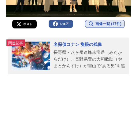
画像一覧 (17件)
シェア
ポスト
関連記事
名探偵コナン 隻眼の残像
長野県・八ヶ岳連峰未宝岳（みたか
らだけ）。長野県警の大和敢助（や
まとかんすけ）が雪山で“ある男”を追
っていた時、不意に何者かの影が敢
助の視界に。気をとられた瞬間、“あ
る男”が放ったライフル弾が敢助の左
眼をかすめ、大きな地響きとともに
雪崩が発生。そのまま敢助を飲み込
んでしまい―10カ月後。国立天文台
野辺山の施設研究員が何者かに襲わ
れたという通報を受け、雪崩から奇
跡的に生還した敢助と、上原由衣
（うえはらゆい）が現場へ駆けつけ