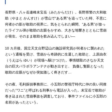
長野県・八ヶ岳連峰未宝岳（みたからだけ）。長野県警の大和敢
助（やまと かんすけ）が雪山で“ある男”を追っていた時、不意に
何者かの影が敢助の視界に。気をとられた瞬間、“ある男”が放っ
たライフル弾が敢助の左眼をかすめ、大きな地響きとともに雪崩
が発生。そのまま敢助を飲み込んでしまい―
10 カ月後。国立天文台野辺山の施設研究員が何者かに襲われた
という通報を受け、雪崩から奇跡的に生還した敢助と、上原由衣
（うえはら ゆい）が現場へ駆けつけた。事情聴取のさなか天文
台の巨大パラボラアンテナが動き出すと、 負傷し隻眼となった
敢助の左眼がなぜか突如激しく疼きだす…
その夜、毛利探偵事務所に、小五郎の警視庁時代に仲の良い同僚
だった“ワニ”と呼ばれる刑事から電話が入った。未宝岳で敢助が
巻き込まれた雪崩事故を調査しており、事件ファイルに小五郎の
名前があったという。