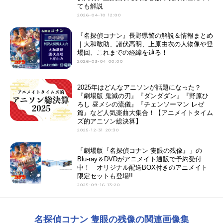
ても解説
2026-04-10 12:00
『名探偵コナン』長野県警の解説＆情報まとめ
｜大和敢助、諸伏高明、上原由衣の人物像や登
場回、これまでの経緯を辿る！
2026-03-04 00:00
2025年はどんなアニソンが話題になった？
『劇場版 鬼滅の刃』『ダンダダン』『野原ひ
ろし 昼メシの流儀』『チェンソーマン レゼ
篇』など人気楽曲大集合！【アニメイトタイム
ズ的アニソン総決算】
2025-12-31 20:30
「劇場版『名探偵コナン 隻眼の残像』」の
Blu-ray＆DVDがアニメイト通販で予約受付
中！ オリジナル配送BOX付きのアニメイト
限定セットも登場!!
2025-09-16 13:20
名探偵コナン 隻眼の残像の関連画像集