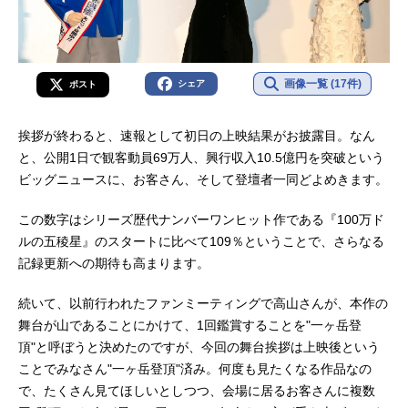
画像一覧 (17件)
シェア
ポスト
挨拶が終わると、速報として初日の上映結果がお披露目。なん
と、公開1日で観客動員69万人、興行収入10.5億円を突破という
ビッグニュースに、お客さん、そして登壇者一同どよめきます。
この数字はシリーズ歴代ナンバーワンヒット作である『100万ド
ルの五稜星』のスタートに比べて109％ということで、さらなる
記録更新への期待も高まります。
続いて、以前行われたファンミーティングで高山さんが、本作の
舞台が山であることにかけて、1回鑑賞することを"一ヶ岳登
頂"と呼ぼうと決めたのですが、今回の舞台挨拶は上映後という
ことでみなさん"一ヶ岳登頂"済み。何度も見たくなる作品なの
で、たくさん見てほしいとしつつ、会場に居るお客さんに複数