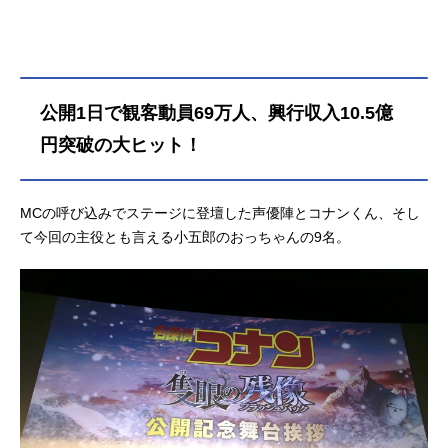
た。事情聴取のさなか天文台の巨大
パラボラアンテナが動き出すと、負
傷し隻眼となった敢助の左眼がなぜ
か突如激しく疼きだす…その夜、毛
利探偵事務所に、小五郎の警視庁時
公開1日で観客動員69万人、興行収入10.5億
代に仲の良い同僚だった“ワニ”と呼ば
れる刑事から電話が入った。未宝岳
円突破の大ヒット！
で敢助が巻き込まれた雪崩事故を調
査しており、事件ファイルに小五郎
の名前があったという。後日会う約
MCの呼び込みでステージに登壇した声優陣とコナンくん、そし
束を交わした小五郎にコナンもつい
て今回の主役とも言える小五郎のおっちゃんの9名。
て行くが、待ち合わせ場所に向かっ
ていた途中、突然響き渡った銃声
—。果たせなかった約束と、隻眼に
宿った残像。氷雪吹き荒れる山岳
で、白き闇の因縁（ホワイトアウト
ミステリー）の幕が切って落とされ
る―作品名名探偵コナン隻眼の残像
放送形態劇場版アニメシリーズ名
探...