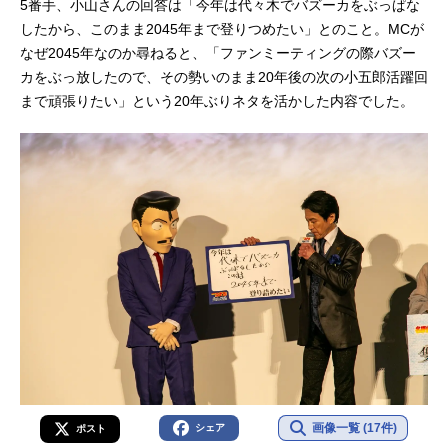
5番手、小山さんの回答は「今年は代々木でバズーカをぶっぱな
したから、このまま2045年まで登りつめたい」とのこと。MCが
なぜ2045年なのか尋ねると、「ファンミーティングの際バズー
カをぶっ放したので、その勢いのまま20年後の次の小五郎活躍回
まで頑張りたい」という20年ぶりネタを活かした内容でした。
画像一覧 (17件)
シェア
ポスト