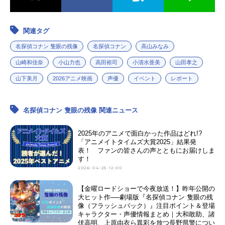
関連タグ
名探偵コナン 隻眼の残像
名探偵コナン
高山みなみ
山崎和佳奈
小山力也
高田裕司
小清水亜美
山田孝之
山下美月
2026アニメ映画
声優
イベント
レポート
名探偵コナン 隻眼の残像 関連ニュース
2025年のアニメで面白かった作品はどれ!?
「アニメイトタイムズ大賞2025」結果発
表！ ファンの皆さんの声とともにお届けしま
す！
2026-04-25 12:00
【金曜ロードショーで今夜放送！】昨年公開の
大ヒット作──劇場版『名探偵コナン 隻眼の残
像（フラッシュバック）』注目ポイント＆登場
キャラクター・声優情報まとめ｜大和敢助、諸
伏高明、上原由衣ら異彩を放つ長野県警につい