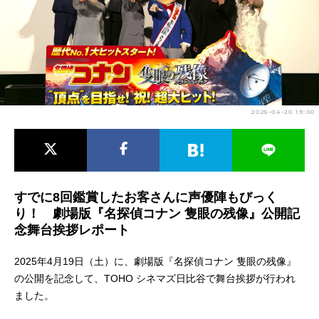
アニメ映画一覧
実写化映画一覧
今期アニメ曜日別一覧
春アニメ
夏アニメ
2025-04-20 19:00
秋アニメ
冬アニメ
男性声優/女性声優一覧
FOLLOW US
すでに8回鑑賞したお客さんに声優陣もびっく
り！ 劇場版『名探偵コナン 隻眼の残像』公開記
念舞台挨拶レポート
2025年4月19日（土）に、劇場版『名探偵コナン 隻眼の残像』
の公開を記念して、TOHO シネマズ日比谷で舞台挨拶が行われ
ました。