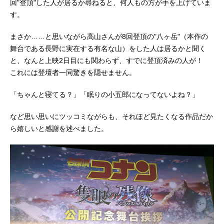
回"登頂"した人が居るか尋ねると、何人もの方が手を上げていま
す。
まさか……と思いながら高山さんが8回登頂の"八ヶ岳"（本作の
舞台である長野に実在する有名な山）をした人は居るかと聞く
と、なんと上映2日目にも関わらず、すでに登頂済みの人が！
これには登壇者一同驚きを隠せません。
「ちゃんと寝てる？」「眠りの小五郎になってないよね？」
など思い思いにツッコミながらも、それほど見たくなる作品だか
ら嬉しいと感謝を述べました。