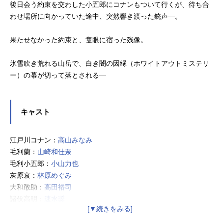
後日会う約束を交わした小五郎にコナンもついて行くが、待ち合
わせ場所に向かっていた途中、突然響き渡った銃声—。
果たせなかった約束と、隻眼に宿った残像。
氷雪吹き荒れる山岳で、白き闇の因縁（ホワイトアウトミステリ
ー）の幕が切って落とされる―
キャスト
江戸川コナン：
高山みなみ
毛利蘭：
山崎和佳奈
毛利小五郎：
小山力也
灰原哀：
林原めぐみ
大和敢助：
高田裕司
諸伏高明：
速水奨
上原由衣：
小清水亜美