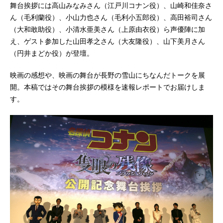
舞台挨拶には高山みなみさん（江戸川コナン役）、山崎和佳奈さ
ん（毛利蘭役）、小山力也さん（毛利小五郎役）、高田裕司さん
（大和敢助役）、小清水亜美さん（上原由衣役）ら声優陣に加
え、ゲスト参加した山田孝之さん（大友隆役）、山下美月さん
（円井まどか役）が登壇。
映画の感想や、映画の舞台が長野の雪山にちなんだトークを展
開。本稿ではその舞台挨拶の模様を速報レポートでお届けしま
す。