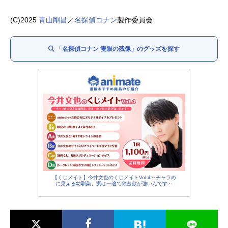
鮫谷浩二（ワニ）：
平田広明
安室透（降谷零）：
草尾毅
(C)2025
青山剛昌
／
名探偵コナン
製作委員会
風見裕也：
飛田展男
黒田兵衛：
岸野幸正
「名探偵コナン 隻眼の残像」のグッズを探す
阿笠博士：
緒方賢一
吉田歩美：
岩居由希子
小嶋元太：
高木渉
円谷光彦：
大谷育江
大友隆：
山田孝之
円井まどか：
山下美月
林篤信：
羽多野渉
長谷部陸夫：
関智一
【くじメイト】今井文也のくじメイトVol.4～チャラめ
に見える幼馴染、実は一途で独占欲が強いんです～