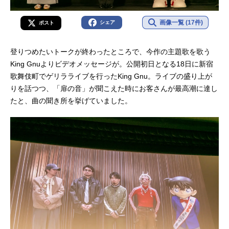
画像一覧 (17件)
シェア
ポスト
登りつめたいトークが終わったところで、今作の主題歌を歌う
King Gnuよりビデオメッセージが。公開初日となる18日に新宿
歌舞伎町でゲリラライブを行ったKing Gnu。ライブの盛り上が
りを話つつ、「扉の音」が聞こえた時にお客さんが最高潮に達し
たと、曲の聞き所を挙げていました。