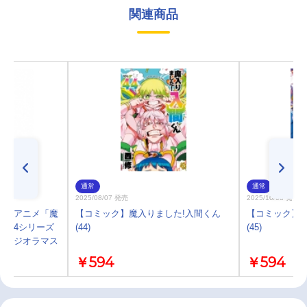
関連商品
通常
通常
2025/08/07 発売
2025/10/08 発売
プ】アニメ「魔
【コミック】魔入りました!入間くん
【コミック】魔
 第4シリーズ
(44)
(45)
リルジオラマス
￥594
￥594