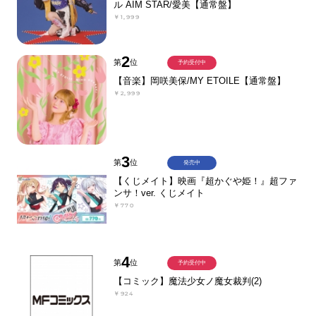
ル AIM STAR/愛美【通常盤】
￥1,999
2
第
位
予約受付中
【音楽】岡咲美保/MY ETOILE【通常盤】
￥2,999
3
第
位
発売中
【くじメイト】映画『超かぐや姫！』超ファ
ンサ！ver. くじメイト
￥770
4
第
位
予約受付中
【コミック】魔法少女ノ魔女裁判(2)
￥924