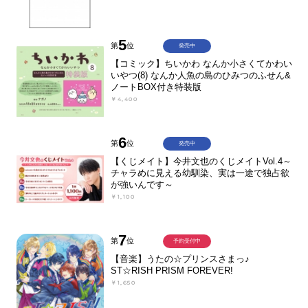
5
第
位
発売中
【コミック】ちいかわ なんか小さくてかわい
いやつ(8) なんか人魚の島のひみつのふせん&
ノートBOX付き特装版
￥4,400
6
第
位
発売中
【くじメイト】今井文也のくじメイトVol.4～
チャラめに見える幼馴染、実は一途で独占欲
が強いんです～
￥1,100
7
第
位
予約受付中
【音楽】うたの☆プリンスさまっ♪
ST☆RISH PRISM FOREVER!
￥1,650