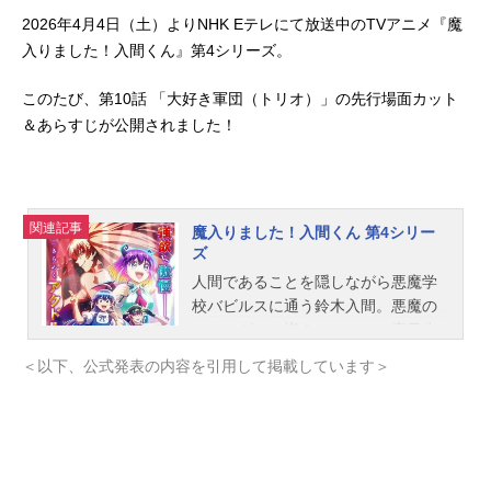
2026年4月4日（土）よりNHK Eテレにて放送中のTVアニメ『魔
入りました！入間くん』第4シリーズ。
このたび、第10話 「大好き軍団（トリオ）」の先行場面カット
＆あらすじが公開されました！
関連記事
魔入りました！入間くん 第4シリー
ズ
人間であることを隠しながら悪魔学
校バビルスに通う鈴木入間。悪魔の
オトモダチも増え、いつしか魔界生
活を楽しむようになり、様々な行事
＜以下、公式発表の内容を引用して掲載しています＞
で大活躍！魔界での位階（ランク）
を駆け上がり、学内外で注目の的に
なりつつあった。そんな入間が新た
に挑むのは、クラスの結束が試され
る！所属する問題児（アブノーマ