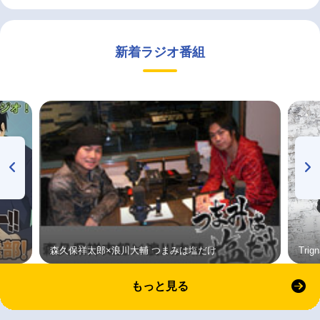
新着ラジオ番組
森久保祥太郎×浪川大輔 つまみは塩だけ
Tri
もっと見る