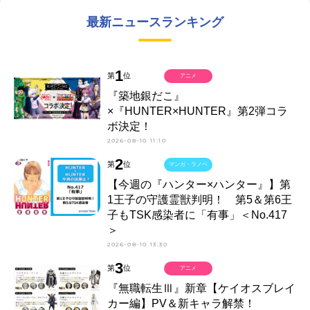
最新ニュースランキング
1
第
位
アニメ
『築地銀だこ』
×『HUNTER×HUNTER』第2弾コラ
ボ決定！
2026-08-10 11:10
2
第
位
マンガ・ラノベ
【今週の『ハンター×ハンター』】第
1王子の守護霊獣判明！ 第5＆第6王
子もTSK感染者に「有事」＜No.417
＞
2026-08-10 13:30
3
第
位
アニメ
『無職転生Ⅲ』新章【ケイオスブレイ
カー編】PV＆新キャラ解禁！