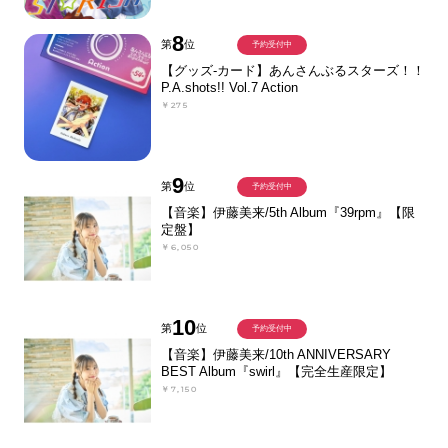
8
第
位
予約受付中
【グッズ-カード】あんさんぶるスターズ！！
P.A.shots!! Vol.7 Action
￥275
9
第
位
予約受付中
【音楽】伊藤美来/5th Album『39rpm』【限
定盤】
￥6,050
10
第
位
予約受付中
【音楽】伊藤美来/10th ANNIVERSARY
BEST Album『swirl』【完全生産限定】
￥7,150