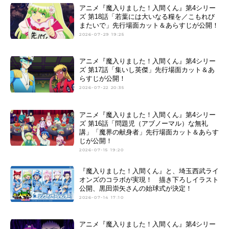
アニメ『魔入りました！入間くん』第4シリー
ズ 第18話「若葉には大いなる糧を／こもれび
またいで」先行場面カット＆あらすじが公開！
2026-07-29 19:25
アニメ『魔入りました！入間くん』第4シリー
ズ 第17話「集いし英傑」先行場面カット＆あ
らすじが公開！
2026-07-22 20:35
アニメ『魔入りました！入間くん』第4シリー
ズ 第16話「問題児（アブノーマル）な無礼
講」「魔界の献身者」先行場面カット＆あらす
じが公開！
2026-07-15 19:20
『魔入りました！入間くん』と、埼玉西武ライ
オンズのコラボが実現！ 描き下ろしイラスト
公開、黒田崇矢さんの始球式が決定！
2026-07-14 17:10
アニメ『魔入りました！入間くん』第4シリー