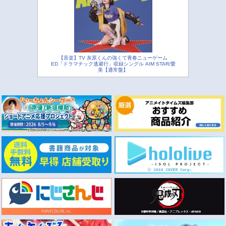
【音楽】TV 灰原くんの強くて青春ニューゲーム
ED「ドラマチック逃避行」収録シングル AIM STAR/愛
美【通常盤】