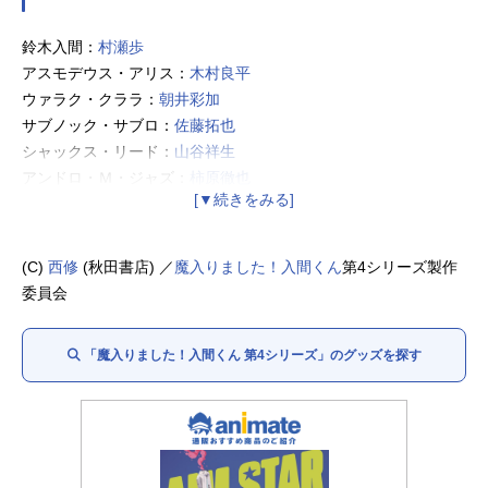
鈴木入間：
村瀬歩
アスモデウス・アリス：
木村良平
ウァラク・クララ：
朝井彩加
サブノック・サブロ：
佐藤拓也
シャックス・リード：
山谷祥生
アンドロ・Ｍ・ジャズ：
柿原徹也
クロケル・ケロリ：
東山奈央
イクス・エリザベッタ：
本渡楓
カイム・カムイ：
梶原岳人
(C)
西修
(秋田書店) ／
魔入りました！入間くん
第4シリーズ製作
アガレス・ピケロ：
吉永拓斗
委員会
ガープ・ゴエモン：
大河元気
アロケル・シュナイダー：
土岐隼一
「魔入りました！入間くん 第4シリーズ」のグッズを探す
プルソン・ソイ：
伊藤節生
アザゼル・アメリ：
早見沙織
ナベリウス・カルエゴ：
小野大輔
サリバン：
黒田崇矢
オペラ：
斎賀みつき