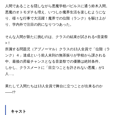
人間であることを隠しながら悪魔学校バビルスに通う鈴木入間。
悪魔のオトモダチも増え、いつしか魔界生活を楽しむようにな
り、様々な行事で大活躍！魔界での位階（ランク）を駆け上が
り、学内外で注目の的になりつつあった。
そんな入間が新たに挑むのは、クラスの結束が試される<音楽祭
>！
所属する問題児（アブノーマル）クラスの13人全員で「位階（ラ
ンク）４」達成という前人未到の無茶振りが学校から課される
中、最後の昇級チャンスとなる音楽祭での優勝は絶対条件。
しかし、クラスメートに「目立つことを許されない悪魔」が1
人…。
果たして入間たちは13人全員で舞台に立つことが出来るのか
――!?
キャスト