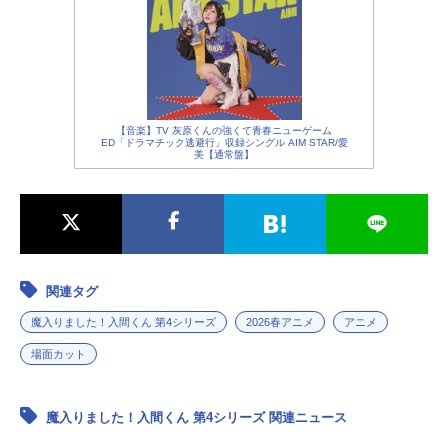
アムドゥスキアス・ポロ：
子安武人
レヴィアタン・レイヂ：
内田雄馬
ベリアール・ベリィ・ラズベリィ：
松岡禎丞
ギャリー：
松岡美里
【音楽】TV 灰原くんの強くて青春ニューゲーム
ED「ドラマチック逃避行」収録シングル AIM STAR/愛
美【通常盤】
関連タグ
魔入りました！入間くん 第4シリーズ
2026春アニメ
アニメ
場面カット
魔入りました！入間くん 第4シリーズ 関連ニュース