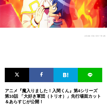
アニメ映画一覧
実写化映画一覧
今期アニメ曜日別一覧
春アニメ
夏アニメ
2026-06-03 19:25
秋アニメ
冬アニメ
男性声優/女性声優一覧
FOLLOW US
アニメ『魔入りました！入間くん』第4シリーズ
第10話 「大好き軍団（トリオ）」先行場面カット
＆あらすじが公開！