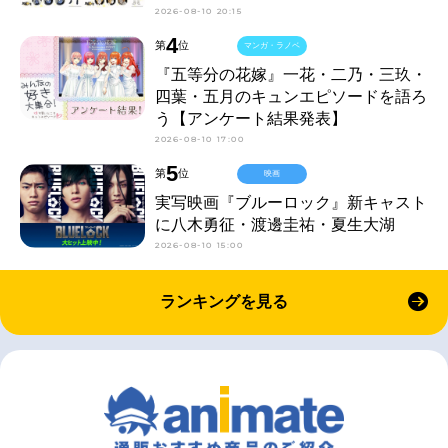
2026-08-10 20:15
4
第
位
マンガ・ラノベ
『五等分の花嫁』一花・二乃・三玖・
四葉・五月のキュンエピソードを語ろ
う【アンケート結果発表】
2026-08-10 17:00
5
第
位
映画
実写映画『ブルーロック』新キャスト
に八木勇征・渡邊圭祐・夏生大湖
2026-08-10 15:00
ランキングを見る