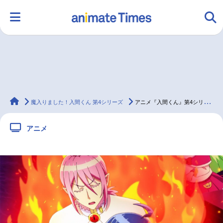
HOME
ランキング
アニメ
声優
animateTimes
ラジオ
みんなの声
グッズ
映画
魔入りました！入間くん 第4シリーズ
アニメ『入間くん』第4シリーズ 第10話先行場面カット＆あらすじ
アニメ
マンガ・ラノベ
ゲーム・アプリ
音楽
コスプレ
2.5次元
配信・Vtuber
トレンド
無料マンガ
最新記事一覧
アニメ記事一覧
声優記事一覧