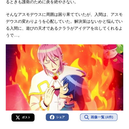
るときも護衛のために炎を絶やさない。
永拓斗ガープ・ゴエモン：大河元気
アロケル・シュナイダー：土岐隼一
そんなアスモデウスに周囲は困り果てていたが、入間は、アスモ
プルソン...
デウスの変わりようを心配していた。解決策はないかと悩んでい
る入間に、遊びの天才であるクララがアイデアを出してくれるよ
うで…。
画像一覧 (4件)
シェア
ポスト