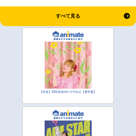
すべて見る
【音楽】岡咲美保/MY ETOILE【通常盤】