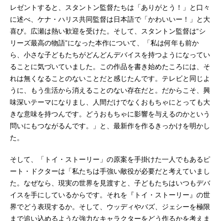
レゼントすると、スタントン監督たちは「ありがとう！」と口々
に述べ、ケナ・ハリス共同監督は日本語で「かわいいー！」と大
喜び。広瀬は熱い歓迎を受けた。そして、スタントン監督は“シ
リーズ最高の物語”になった本作について、「私は何年も前か
ら、小さな子どもたちがどんどんデバイスを持つようになってい
ることに気づいていました。この作品を書き始めたころには、そ
れは無くなることのないことだと感じたんです。テレビと同じよ
うに、もう生活から消えることのない存在だと。だからこそ、興
味深いテーマになりまし、人間だけでなくおもちゃにとっても大
きな意味を持つんです。どうおもちゃに影響を与えるのかという
問いにもつながるんです。」と、最新作を作るきっかけを明かし
た。
そして、「トイ・ストーリー」の原案を手掛けた一人でもあるピ
ート・ドクターは「私たちは手強い敵役が必要だと考えていまし
た。なぜなら、現実の世界を見渡すと、子どもたちはいつもデバ
イスを手にしているからです。それを『トイ・ストーリー』の世
界でどう表現するか。そして、ウッディやバズ、ジェシーを極限
まで追い込めるような強力なキャラクターをどう作るかを考えま