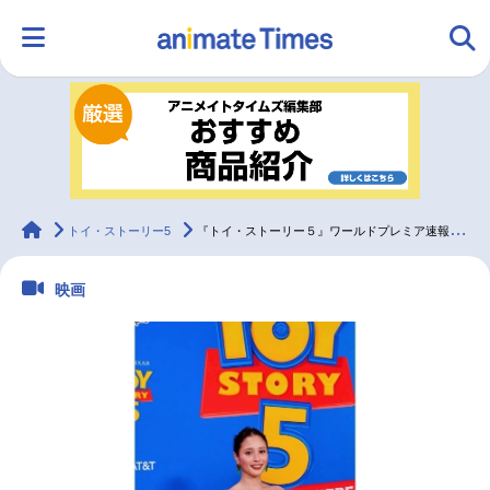
HOME
ランキング
アニメ
声優
ラジオ
みんなの声
グッズ
映画
animateTimes
トイ・ストーリー5
『トイ・ストーリー５』ワールドプレミア速報レポ到着｜吹替版追加声優に広瀬アリス
映画
マンガ・ラノベ
ゲーム・アプリ
音楽
コスプレ
2.5次元
配信・Vtuber
トレンド
無料マンガ
最新記事一覧
アニメ記事一覧
声優記事一覧