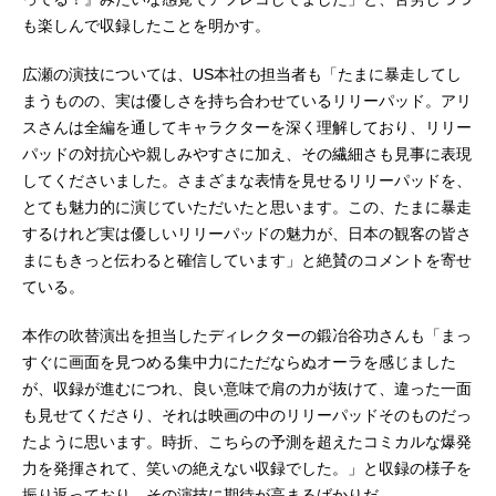
も楽しんで収録したことを明かす。
広瀬の演技については、US本社の担当者も「たまに暴走してし
まうものの、実は優しさを持ち合わせているリリーパッド。アリ
スさんは全編を通してキャラクターを深く理解しており、リリー
パッドの対抗心や親しみやすさに加え、その繊細さも見事に表現
してくださいました。さまざまな表情を見せるリリーパッドを、
とても魅力的に演じていただいたと思います。この、たまに暴走
するけれど実は優しいリリーパッドの魅力が、日本の観客の皆さ
まにもきっと伝わると確信しています」と絶賛のコメントを寄せ
ている。
本作の吹替演出を担当したディレクターの鍛冶谷功さんも「まっ
すぐに画面を見つめる集中力にただならぬオーラを感じました
が、収録が進むにつれ、良い意味で肩の力が抜けて、違った一面
も見せてくださり、それは映画の中のリリーパッドそのものだっ
たように思います。時折、こちらの予測を超えたコミカルな爆発
力を発揮されて、笑いの絶えない収録でした。」と収録の様子を
振り返っており、その演技に期待が高まるばかりだ。