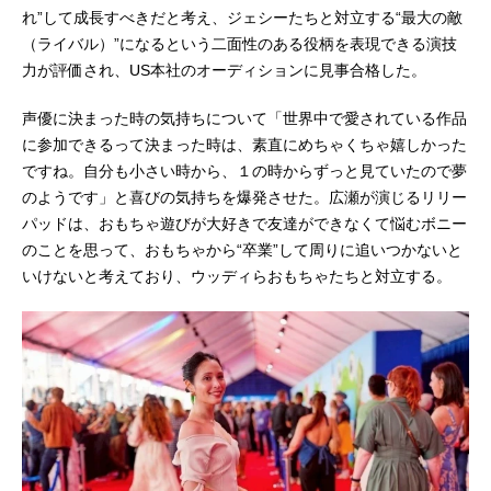
れ”して成長すべきだと考え、ジェシーたちと対立する“最大の敵
（ライバル）”になるという二面性のある役柄を表現できる演技
力が評価され、US本社のオーディションに見事合格した。
声優に決まった時の気持ちについて「世界中で愛されている作品
に参加できるって決まった時は、素直にめちゃくちゃ嬉しかった
ですね。自分も小さい時から、１の時からずっと見ていたので夢
のようです」と喜びの気持ちを爆発させた。広瀬が演じるリリー
パッドは、おもちゃ遊びが大好きで友達ができなくて悩むボニー
のことを思って、おもちゃから“卒業”して周りに追いつかないと
いけないと考えており、ウッディらおもちゃたちと対立する。