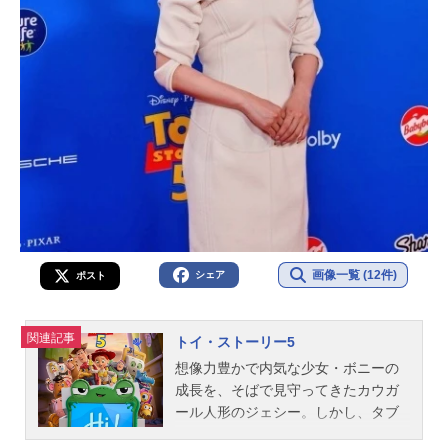
画像一覧 (12件)
シェア
ポスト
関連記事
トイ・ストーリー5
​想像力豊かで内気な少女・ボニーの
成長を、そばで見守ってきたカウガ
ール人形のジェシー。しかし、タブ
レット〈リリーパッド〉の登場で日