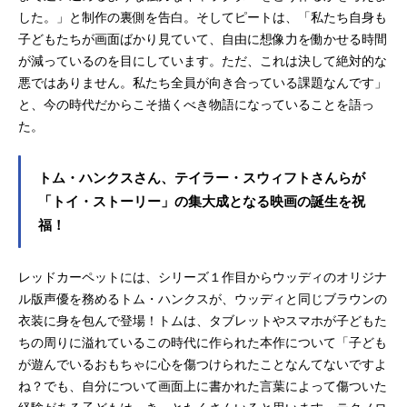
した。」と制作の裏側を告白。そしてピートは、「私たち自身も
子どもたちが画面ばかり見ていて、自由に想像力を働かせる時間
が減っているのを目にしています。ただ、これは決して絶対的な
悪ではありません。私たち全員が向き合っている課題なんです」
と、今の時代だからこそ描くべき物語になっていることを語っ
た。
トム・ハンクスさん、テイラー・スウィフトさんらが
「トイ・ストーリー」の集大成となる映画の誕生を祝
福！
レッドカーペットには、シリーズ１作目からウッディのオリジナ
ル版声優を務めるトム・ハンクスが、ウッディと同じブラウンの
衣装に身を包んで登場！トムは、タブレットやスマホが子どもた
ちの周りに溢れているこの時代に作られた本作について「子ども
が遊んでいるおもちゃに心を傷つけられたことなんてないですよ
ね？でも、自分について画面上に書かれた言葉によって傷ついた