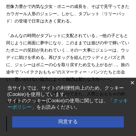
​想像力豊かで内気な少女・ボニーの成長を、そばで見守ってきた
カウガール人形のジェシー。しかし、タブレット〈リリーパッ
ド〉の登場で日常は大きく変わる。
「みんなの時間がタブレットに支配されている」─他の子どもと
同じように画面に夢中になり、このままでは遊びの中で輝いてい
たボニーの笑顔が失われていく…その一大事にジェシーは、ウッ
ディに助けを求める。再びタッグを組んだウッディとバズと共
に、ジェシーはボニーの心を取り戻すため立ち上がるが…。旅の
途中で “ハイテクおもちゃ”のスマーティー・パンツたちと出会
い、思いがけない協力によって物語は新たな方向へ──。
×
当サイトでは、サイトの利便性向上のため、クッキー
「
トイ・ストーリー
」が描き続けてきた、人間とおもちゃの絆。
(Cookie)を使用しています。
サイトのクッキー(Cookie)の使用に関しては、
「クッキ
その先にたどり着く究極の“答え”とは？
ーポリシー」
をお読みください。
同意する
キャスト