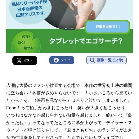
画像一覧 (12件)
シェア
ポスト
広瀬は大勢のファンが歓喜する会場で、本作の世界初上映の瞬間
に立ち会い「興奮がさめやらないです…！小さいころから見てい
たからこそ、（映画を見ながら）ほろりと泣いてしまいました。
Fooo！って拍手がわきおこったり、笑いが大きく起こったり、
いつもはなかなか感じられない熱量を感じました。終わって『良
かったね～』ってなってたところに幕が上がって、テイラー・ス
ウィフトが弾き語りをして、『君はともだち』のランディがまさ
かの生演奏をしてくださって、とんでもないサプライズでし