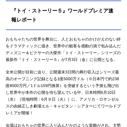
ージジェシー：日下由美フォーキ
ー：竜星涼スマーティー・パンツ：
『トイ・ストーリー５』ワールドプレミア速
佐野勇斗リリーパッド：広瀬アリス
ボニー：天野叶愛ブレイズ：白山乃
報レポート
愛ドーリー：沢城みゆきトリクシ
ー：許綾香ミスター・プリックルパ
ンツ：落合弘治レックス：三ツ矢雄
おもちゃたちの世界を舞台に、人とおもちゃのかけがえのない絆
二コンバット・カール：三宅健太ミ
をドラマティックに描き、世界中の観客を感動の渦で包み込んだ
ス...
ディズニー＆ピクサーの大傑作「トイ・ストーリー」シリーズの
最新作『トイ・ストーリー５』が7月3日（金）に公開となる。
全米公開が目前に迫り、公開週末3日間の興行収入はシリーズ最
高のオープニング記録となる1億5000万ドル（※日本円で約238
億8000万円／1ドル159円換算）を突破するという予測も飛び出
し世界中が本作の公開を待ち望んでいる中、日本時間6月10日
（水）［現地時間：6月９日（火）］に、アメリカ・ロサンゼル
スの由緒正しき劇場エル・キャピタン・シアターにてワールドプ
レミアが開催！
会場はおもちゃの世界に入り込んだかのような装飾がされ、大勢