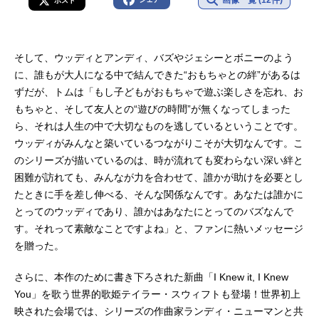
ポスト
そして、ウッディとアンディ、バズやジェシーとボニーのよう
に、誰もが大人になる中で結んできた“おもちゃとの絆”があるは
ずだが、トムは「もし子どもがおもちゃで遊ぶ楽しさを忘れ、お
もちゃと、そして友人との“遊びの時間”が無くなってしまった
ら、それは人生の中で大切なものを逃しているということです。
ウッディがみんなと築いているつながりこそが大切なんです。こ
のシリーズが描いているのは、時が流れても変わらない深い絆と
困難が訪れても、みんなが力を合わせて、誰かが助けを必要とし
たときに手を差し伸べる、そんな関係なんです。あなたは誰かに
とってのウッディであり、誰かはあなたにとってのバズなんで
す。それって素敵なことですよね」と、ファンに熱いメッセージ
を贈った。
さらに、本作のために書き下ろされた新曲「I Knew it, I Knew
You」を歌う世界的歌姫テイラー・スウィフトも登場！世界初上
映された会場では、シリーズの作曲家ランディ・ニューマンと共