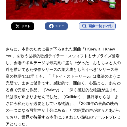
画像一覧 (12件)
シェア
ポスト
さらに、本作のために書き下ろされた新曲「I Knew it, I Knew
You」を歌う世界的歌姫テイラー・スウィフトもサプライズ登場
し、会場のボルテージは最高潮に盛り上がった！おもちゃと人の
絆を描いてきた傑作シリーズの集大成とも言うべき“シリーズ最
高の物語”には早くも、「『トイ・ストーリー5』は魔法のように
完璧で、まさに傑作です。感動的で、面白く、心温まる、あらゆ
る点で完璧な作品」（Variety）、「深く感動的な物語が生まれ、
私は涙が止まりませんでした」（Collider）、批評家からは「ま
さに今私たちが必要としている物語」、「2026年の最高の映画
の一つになる可能性が十分にある」と大絶賛の声が次々とあがっ
ており、世界が待望する本作にふさわしい熱狂のワールドプレミ
アとなった。