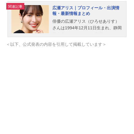
常は大きく変わる。「みんなの時間
関連記事
広瀬アリス｜プロフィール・出演情
がタブレットに支配されている」─他
報・最新情報まとめ
の子どもと同じように画面に夢中に
俳優の広瀬アリス（ひろせありす）
なり、このままでは遊びの中で輝い
さんは1994年12月11日生まれ、静岡
ていたボニーの笑顔が失われてい
県出身。こちらでは、広瀬アリスさ
く…その一大事にジェシーは、ウッ
んのオススメ記事をご紹介！
ディに助けを求める。再びタッグを
＜以下、公式発表の内容を引用して掲載しています＞
組んだウッディとバズと共に、ジェ
シーはボニーの心を取り戻すため立
ち上がるが…。旅の途中で“ハイテク
おもちゃ”のスマーティー・パンツた
ちと出会い、思いがけない協力によ
って物語は新たな方向へ──。「ト
イ・ストーリー」が描き続けてき
た、人間とおもちゃの絆。その先に
たどり着く究極の“答え”とは？作品名
トイ・ストーリー5放送形態劇場版ア
ニメシリーズトイ・ストーリースケ
ジュール2026年7月3日（金）キャス
トウッディ：唐沢寿明バズ：所ジョ