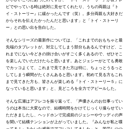
ビでやっている時は絶対に見せてくれたり、うちの両親は『ト
イ・ストーリー』に緩かったんです（笑）。多分両親も大好きだ
からそれを伝えたかったんだと思います」と「トイ・ストーリ
ー」との思い出を告白した。
そんなシリーズの最新作については、「これまでのおもちゃと最
先端のタブレットが、対立してしまう部分もあるんですけど、こ
れまでにない今どきの掛け合いがすごく多くあるので、ぜひそこ
を楽しんでいただけたらと思います。あとジェシーがとても勇敢
でカッコよくて、これまで見てきた方は特に、ちょっとうるっと
してしまう瞬間がたくさんあると思います。初めて見る方もこれ
まで見てきた方も、皆さんが楽しめる『トイ・ストーリー５』に
なっていると思います」と、見どころを全力でアピールした。
そんな広瀬はアフレコを振り返って、「声優さんのお仕事ってい
うのは本当に大変なので、結構時間をかけてじっくり撮らせてい
ただきましたし、ヘッドホンで完成前のジェシーやウッディの声
を聞いて結構テンションが上がっていました。『みんなが私と喋
ってる！』みたいな感覚でアフレコしてました」と、苦労しつつ