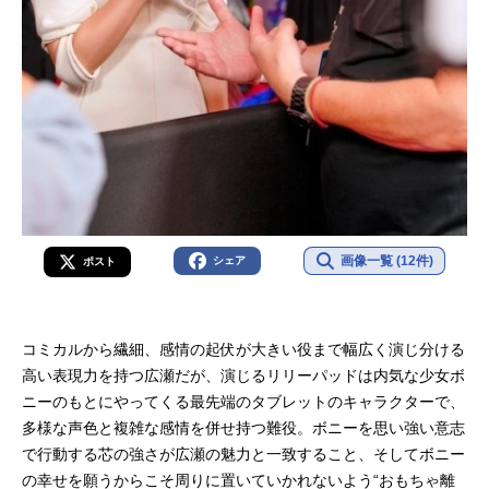
画像一覧 (12件)
シェア
ポスト
コミカルから繊細、感情の起伏が大きい役まで幅広く演じ分ける
高い表現力を持つ広瀬だが、演じるリリーパッドは内気な少女ボ
ニーのもとにやってくる最先端のタブレットのキャラクターで、
多様な声色と複雑な感情を併せ持つ難役。ボニーを思い強い意志
で行動する芯の強さが広瀬の魅力と一致すること、そしてボニー
の幸せを願うからこそ周りに置いていかれないよう“おもちゃ離