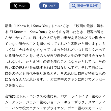
画像一覧 (12件)
シェア
ポスト
新曲「I Knew it, I Knew You」については、「映画の最後に流れ
る『I Knew It, I Knew You』という曲を聴いたとき、観客の皆さ
んが、かつて共に過ごした大切な思い出があるけれど長い間会っ
ていない誰かのことを思い出してくれたら素敵だと思います。も
しくは、今は会えなくなってしまったけれどいつも恋しく思って
いる誰かのことを。その人が再び自分の人生の中で巡り会うかも
しれないし、たとえ別々の道を歩むことになったとしても、その
思い出の終わりを意味するわけではないんです。そして時には、
自分の子ども時代を振り返るとき、その思い出自体が特別なもの
になるなんだと思います。」と世界中のファンに向けてメッセー
ジを贈った。
会場にはトム・ハンクスの他にも、バズ・ライトイヤー役のティ
ム・アレン、ジェシー役のジョーン・キューザック、スマーティ
ー・パンツ役のコナン・オブライエン、ボニー役のスカーレッ