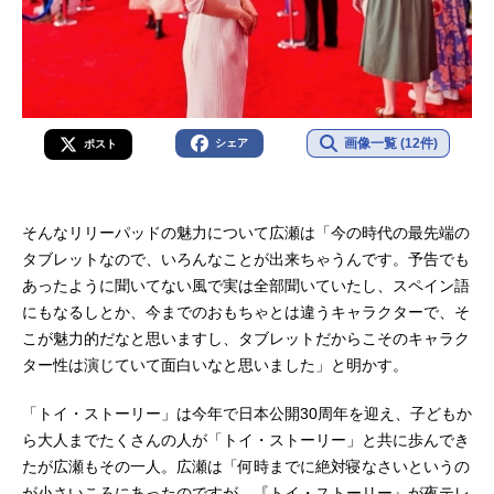
画像一覧 (12件)
シェア
ポスト
そんなリリーパッドの魅力について広瀬は「今の時代の最先端の
タブレットなので、いろんなことが出来ちゃうんです。予告でも
あったように聞いてない風で実は全部聞いていたし、スペイン語
にもなるしとか、今までのおもちゃとは違うキャラクターで、そ
こが魅力的だなと思いますし、タブレットだからこそのキャラク
ター性は演じていて面白いなと思いました」と明かす。
「トイ・ストーリー」は今年で日本公開30周年を迎え、子どもか
ら大人までたくさんの人が「トイ・ストーリー」と共に歩んでき
たが広瀬もその一人。広瀬は「何時までに絶対寝なさいというの
が小さいころにあったのですが、『トイ・ストーリー』が夜テレ