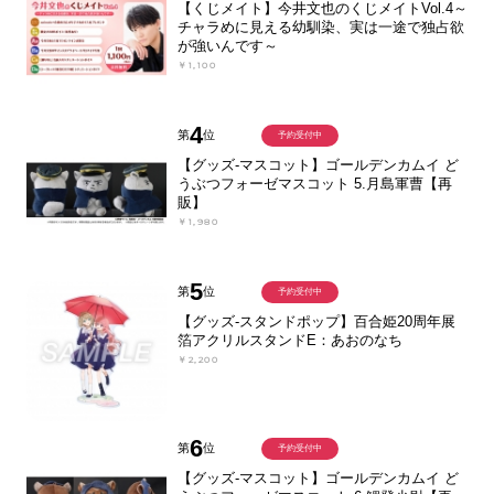
【くじメイト】今井文也のくじメイトVol.4～
チャラめに見える幼馴染、実は一途で独占欲
が強いんです～
￥1,100
4
第
位
予約受付中
【グッズ-マスコット】ゴールデンカムイ ど
うぶつフォーゼマスコット 5.月島軍曹【再
販】
￥1,980
5
第
位
予約受付中
【グッズ-スタンドポップ】百合姫20周年展
箔アクリルスタンドE：あおのなち
￥2,200
6
第
位
予約受付中
【グッズ-マスコット】ゴールデンカムイ ど