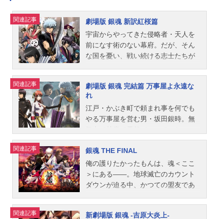
信司シリーズ構成：大和屋暁キャラ
子志村妙：ゆきのさつきお登勢：く
釘宮理恵近藤勲：千葉進歩土方十四
滅茶苦茶なことばかりの日々に銀八
クターデザイン･総作画監督：竹内進
じらキャサリン：杉本ゆうたま：南
関連記事
郎：中井和哉沖田総悟：鈴村健一ス
は頭を抱えて――なんてことはな
劇場版 銀魂 新訳紅桜篇
二デザインワークス：乙幡忠志美術
央美長谷川泰三：立木文彦月詠：甲
タッフ原作：空知英秋（集英社ジャ
く、とぼけた顔で問題を解決したり
宇宙からやってきた侵略者・天人を
監督：野村裕樹色彩設定：歌川律子
斐田裕子神威：日野聡猿飛あやめ：
ンプコミックス刊）監督：宮脇千鶴
しなかったり。そして個性豊かな生
前になす術のない幕府。だが、そん
撮影監督：老平英編集：瀬山武司C
小林ゆう坂本辰馬：三木眞一郎陸
監修：藤田陽一脚本：岸本卓キャラ
徒たちは、さまざまな経験を通して
な国を憂い、戦い続ける志士たちが
G...
奥：渡辺明乃服部全蔵：藤原啓治徳
クターデザイン／総作画監督：竹内
やがて一つになって――なんてこと
いた。桂小太郎、高杉晋助、坂田銀
川茂茂：小野友樹そよ姫：広橋涼寺
進二アニメーション制作：BNPicture
はやっぱりなく、みんな好き勝手に
時。数年に及ぶ死闘の末、彼らは戦
門通：高橋美佳子スタッフ原作：空
関連記事
s製作：銀魂製作委員会主題歌OP：
暴れ回る！おいィィィ！3Z、自由す
劇場版 銀魂 完結篇 万事屋よ永遠な
い敗れて“国”を失った。そして生き残
知英秋連載：「週刊少年ジャンプ」
れ
「IWannaBe...」SPYAIRED：「轍～
ぎるんですけどォォォォ！？いつも
った銀時は万事屋を営み、桂は身を
発行：集英社監修：藤田陽一監督：
Wadachi～」SPYAIR公開開始年＆季
やる気がなさそうで何を考えている
江戸・かぶき町で頼まれ事を何でも
潜め譲位活動を続け、高杉は幕府や
宮脇千鶴キャラクターデザイン・総
節2021冬アニメ(C)空知英秋／集英
のかわからないけれど、肝心な時に
やる万事屋を営む男・坂田銀時。無
天人の支配の破壊を企む。そんなあ
作...
社・テレビ東京・電通・BNP (C)空
はビシッと決める。そんな型破りな
気力で甘党で天然パーマで、ちょっ
る日、辻斬りが現れ、その凶刃によ
知英秋／集英社・テレビ東京・電
教師と、3Zの生徒たちによる笑いあ
ぴり人情に厚い侍だ。だが、このさ
って桂が姿を消す。その刀は人工知
関連記事
通・BNP・アニプレックス (C)空知
り、涙あり、なんでもありなスクー
銀魂 THE FINAL
えない主人公はかつて、宇宙からや
能を持ち、使用者に寄生して戦闘デ
英秋／劇場版銀魂製作委員会 「銀魂
ルライフ・コメディ！陽キャも陰キ
ってきた侵略者「天人（あまん
ータを蓄積し進化する妖刀“紅桜”。最
俺の護りたかったもんは、魂＜ここ
THESEMI-FINAL」のグッズを探す動
ャも関係ない、銀魂流の青春がここ
と）」と戦い続け、鬼神のごときそ
強の戦闘集団・鬼兵隊を復活させ、
＞にある――。地球滅亡のカウント
画配信情報【PR】※本ページは動画
にある！！作品名3年Z組銀八先生放
の強さから“白夜叉”という異名でおそ
高杉が“紅桜”を擁して動き出したの
ダウンが迫る中、かつての盟友であ
配信サービスのプロモーションが含
送形態TVアニメシリーズ銀魂スケジ
れられた過去を背負っていた…。ア
だ…。作品名劇場版銀魂新訳紅桜篇
る銀時、高杉、桂はそれぞれの想い
ま...
ュール2025年10月6日（月）～2025
ニメ銀魂ラストエピソードとして描
放送形態劇場版アニメシリーズ銀魂
を胸にひた走る。だが彼らの前に立
関連記事
年12月22日（月）テレビ東京系列ほ
新劇場版 銀魂 -吉原大炎上-
かれる本作。これまで一切語られる
スケジュール2010年4月24日（土）
ちはだかったのは、あまりにも哀し