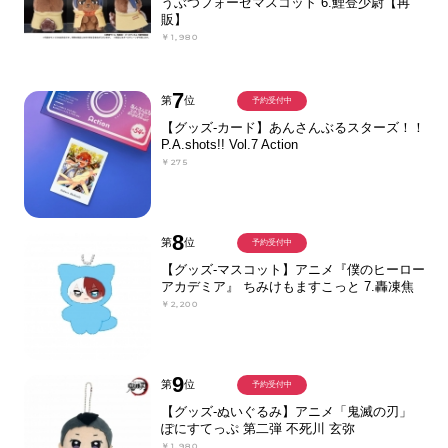
うぶつフォーゼマスコット 6.鯉登少尉【再
販】
￥1,980
7
第
位
予約受付中
【グッズ-カード】あんさんぶるスターズ！！
P.A.shots!! Vol.7 Action
￥275
8
第
位
予約受付中
【グッズ-マスコット】アニメ『僕のヒーロー
アカデミア』 ちみけもますこっと 7.轟凍焦
￥2,200
9
第
位
予約受付中
【グッズ-ぬいぐるみ】アニメ「鬼滅の刃」
ぽにすてっぷ 第二弾 不死川 玄弥
￥1,980