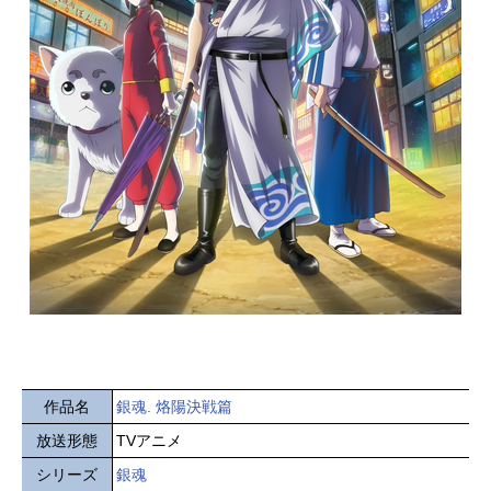
作品名
銀魂. 烙陽決戦篇
放送形態
TVアニメ
シリーズ
銀魂