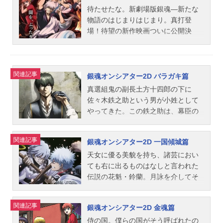
か話数全12話キャスト坂田銀八：杉
ことのなかった真実が、劇場版にて
キャスト坂田銀時：杉田智和志村新
い絆を持つ人物……銀時たちを教え
待たせたな。新劇場版銀魂―新たな
田智和志村新八：阪口大助神楽：釘
明かされる。過去・白夜叉から連な
八：阪口大助神楽：釘宮理恵定春：
導いた師匠・吉田松陽とは別の人
物語のはじまりはじまり。真打登
宮理恵志村妙：ゆきのさつき近藤
る銀時の、そして万事屋の物
高橋美佳子近藤勲：千葉進歩土方十
格、虚（うつろ）だった――。最後
場！待望の新作映画ついに公開決
勲：千葉進歩土方十四郎：中井和哉
語・・・。作品名劇場版銀魂完結篇
四郎：中井和哉沖田総悟：鈴村健一
にして最大の敵・虚は、自らの命を
定！！「銀魂」新たな伝説の幕開
沖田総悟...
万事屋よ永遠なれ放送形態劇場版ア
山崎退：太田哲治桂小太郎：石田彰
終わらせるため、地球を丸ごと道連
け。原作史上最も熱い珠玉の名エピ
ニメシリーズ銀魂スケジュール2013
志村妙：ゆきのさつきお登勢：くじ
れにしようとしていた。虚の野望を
ソード・吉原炎上篇を完全新作アニ
年7月6日（土）【4DX上映】2025年
関連記事
らキャサリン：杉本ゆうスタッフ原
阻止し、師匠・松陽の悲願を胸に戦
メとして映画化！圧巻のアクション
銀魂オンシアター2D バラガキ篇
8月22日（金）〜キャスト坂田銀時：
作：空知英秋「銀魂」連載：「週刊
い続ける銀時たちを援護するため、
と熱いドラマを、新エピソードとと
真選組鬼の副長土方十四郎の下に
杉田智和志村新八：阪口大助神楽：
少年ジャンプ」発行：集英社監督：
新八、神楽、真選組、かぶき町の
もに大スクリーンのシネマスコープ
佐々木鉄之助という男が小姓として
釘宮理恵近藤勲：千葉進歩土方十四
高松信司監修：藤田陽一脚本：大和
面々、かつてのライバルたちまでも
サイズで描く、娯楽超大作！―それ
やってきた。この鉄之助は、幕臣の
郎：中井和哉沖田総悟：鈴村健一桂
屋暁キャラクターデザイン・総作画
が参戦する！巨大化してゆく虚の
は、闇を照らす❝ひとすじの絆❞の物
中でもエリートばかり輩出している
小太郎：石田彰スタッフ原作：空知
監督：竹内進二アニメーション制
力。己の命をかけて対峙する高杉。
語―人情。友情。そして…大きく、
名門佐々木家の出身だが、手のつけ
英秋掲載：「週刊少年ジャンプ」発
関連記事
作：サンライズ（BNPictures）主題
ぼろぼろになった銀時が最後に見た
深い愛情。2026年―銀魂の新たな伝
銀魂オンシアター2D 一国傾城篇
られない問題児で、各署をたらい回
行：集英社監督：藤田陽一監修：高
歌主題歌：「バクチ・ダンサー...
ものとは…！銀時は果たして、すべ
説に、笑って泣いて熱くなれ！作品
しにされ真選組へ送られてきたのだ
天女に優る美貌を持ち、諸芸におい
松信司脚本：大和屋暁キャラクター
てを終わらせることができるの
名新劇場版銀魂-吉原大炎上-放送形態
った。チャラついた態度の鉄之助
ても右に出るものはなしと言われた
デザイン・総作画監督：竹内進二ア
か…！作品名銀魂THEFINAL放送形
劇場版アニメシリーズ銀魂スケジュ
に、土方はイラつきながらも何とか
伝説の花魁・鈴蘭。月詠を介してそ
ニメーション制作：サンライズ（BN
態劇場版アニメシリーズ銀魂スケジ
ール2026年2月13日（金）キャスト
理性を抑え面倒を見続けた。そんな
の伝説の花魁から逆指名での依頼を
Pictures）主題歌「現状ディストラク
ュール2021年1月8日（金）【4DX上
坂田銀時：杉田智和志村新八：阪口
ある日、警察の中でもエリートが集
受け、浮かれ気分で吉原へとやって
ション」SPYAIRED：「Pray」Tomm
関連記事
映】2025年11月14日（金）キャスト
大助神楽：釘宮理恵月詠：甲斐田裕
銀魂オンシアター2D 金魂篇
まる組織”見廻組”局長佐々木異三郎と
きた銀時の目の前に現れたのは、傾
yheavenly6公開開始年＆季節2013ア
坂田銀時：杉田智和志村新八：阪口
子晴太：三瓶由布子日輪：井上喜久
出くわす。異三郎は鉄之助の異母兄
国の美姫であるという噂とは似ても
侍の国。僕らの国がそう呼ばれたの