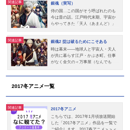
（集英社ジャンプコミックス刊）監
関連記事
あった。どうにか城内を自由に動く
ぶき町の平穏を取り戻すことができ
テレビ東京・電通・BNP(C)空知英秋
銀魂（実写）
督：藤田陽一監修：高松信司脚本：
ためのカモフラージュとして缶蹴り
るのか――!?作品名銀魂オンシアタ
／集英社・テレビ東京・電通・BN
侍の国…この国がそう呼ばれたのも
大和屋暁キャラクターデザイン・総
を始める銀時たちであったが、蹴り
ー2D金魂篇放送形態劇場版アニメシ
P・アニプレックス『銀魂オンシアタ
今は昔の話。江戸時代末期、宇宙か
作画監督：竹内進二制作：BNPicture
上げた缶が茂茂の額に直撃。慌てて
リーズ銀魂スケジュール2024年11月
ー2D真選組動乱篇』公式サイトアニ
らやってきた「天人（あまんど）」
s公開開始年＆季節2025アニメ映画
証拠隠滅を図る一行のもとへ、茂茂
22日（金）キャスト坂田金時：中村
メ『銀魂』公式X（Twitter） 「銀魂
の台頭と廃刀令により、侍は衰退の
(C)空知英秋／集英社・テレビ東京・
と...
悠一志村新八：阪口大助神楽：釘宮
オンシアター2D真選組動乱篇」のグ
一途をたどっていた。かつて攘夷志
電通・BNP(C)空知英秋／集英社・テ
関連記事
理恵志村妙：ゆきのさつきたま：南
ッズを探す動画配信情報【PR】※本
銀魂2 掟は破るためにこそある
士として天人と最後まで戦い「白夜
レビ東京・電通・BNP・アニプレッ
央美平賀源外：島田敏定春：高橋美
ページは動画配信サービスのプロモ
叉」と恐れられた坂田銀時も、今は
時は幕末――地球人と宇宙人・天人
クス『銀魂オンシアター2Dかぶき町
佳子坂田銀時：杉田智和スタッフ原
ーションが含まれています。※詳細
腰の刀を木刀に持ち替え、かぶき町
が共に暮らす江戸・かぶき町。仕事
四天王篇』公式サイトアニメ『銀
作：空知英秋（集英社ジャンプコミ
や最新の配信情報は配信サービス公
の便利屋＜万屋屋（よろずや）銀ち
がなく金欠の＜万事屋（なんでも
魂』公式X（Twitter） 「銀魂オンシ
ックス刊）監督：藤田陽一監修：
式サイトをご確認ください。DMMTV
ゃん＞を呑気に営む日々。そんな彼
屋）＞メンバー＝銀時、新八、神楽
アター2Dかぶき町四天王篇」のグッ
高...
月額550円（税込）で新作アニメから
の元に、かつての同士である桂小太
は、キャバクラに床屋とバイトを始
ズを探す動画配信情報【PR】※本ペ
懐かしの名作まで見放題の「DMMT
郎が消息不明になり、高杉晋助が挙
めるが行く先々で将軍・徳川茂々に
ージは動画配信サービスのプロモー
2017冬アニメ一覧
V」。マルチデバイス対応で、会員限
兵し幕府の転覆を企んでいるという
出くわしてしまい、打ち首覚悟で接
ションが含まれています。※詳細や
定のお得な特典も盛りだくさん。動
知らせが入る。事件の調査に乗り出
待する羽目に――。その頃、真選組
最新の配信情報は配信サービス公式
画を見る
した万事屋メンバーの新八、神楽の
始まって以来の大事件が勃発！ 局
サイトをご確認ください。DMMTV月
身に危険が迫ったとき、銀時は再び
長・近藤勲の暗殺計画が企てられ、
関連記事
2017冬アニメ
額550円（税込）で新作アニメから懐
剣をとる。進む道、戦う意味を違え
副長・土方は第2の人格＝ヘタレオタ
こちらでは、2017年1月頃放送開始
かしの名作まで見放題の「DMMT
たかつての同志と対峙し、己の魂と
ク“トッシー”に体を乗っ取られ真選組
した「2017冬アニメ」作品を一覧で
V」。マルチデバイス対応で、会員限
大切な仲間を護るために――。作品
を追われてしまう。犬猿の仲の銀時
ご紹介します。2017春アニメ＞＞＜
定のお得な特典も盛りだくさん。動