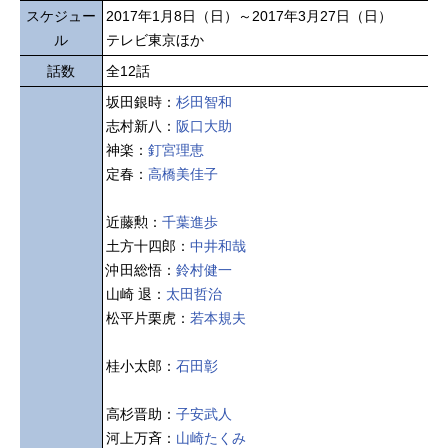
スケジュー
2017年1月8日（日）～2017年3月27日（日）
ル
テレビ東京ほか
話数
全12話
坂田銀時：
杉田智和
志村新八：
阪口大助
神楽：
釘宮理恵
定春：
高橋美佳子
近藤勲：
千葉進歩
土方十四郎：
中井和哉
沖田総悟：
鈴村健一
山崎 退：
太田哲治
松平片栗虎：
若本規夫
桂小太郎：
石田彰
高杉晋助：
子安武人
河上万斉：
山崎たくみ