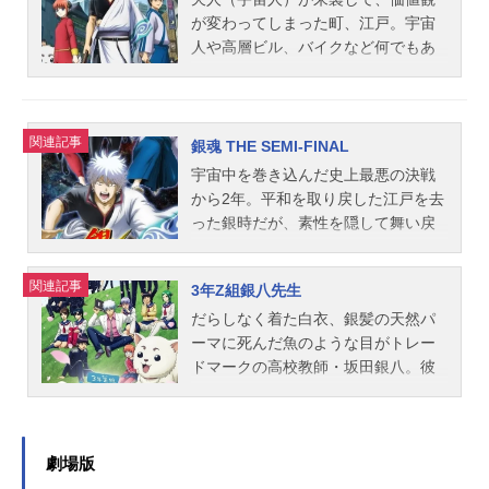
小林克良アニメーション制作：サン
修：高松信司監督：藤田陽一シリー
笠富美子志村妙：ゆきのさつきお登
佐浩二志村妙：雪野五月お登勢：く
て…。笑えて、泣けて、心温まる、
が変わってしまった町、江戸。宇宙
ライズ（...
ズ構成：大和屋暁キャラクターデザ
勢：くじらキャサリン：杉本ゆうた
じらキャサリン：杉本ゆう長谷川泰
銀さんと仲間たちの生き様、得とご
人や高層ビル、バイクなど何でもあ
イン：竹内進二デザインワークス：
ま：南央美長谷川泰三：立木文彦月
三：立木文彦猿飛あやめ：小林ゆう
覧あれ！作品名銀魂.ポロリ篇放送形
りの世界で変わらない“魂”を持った最
乙幡忠志美術監督：野村裕樹色彩設
詠：甲斐田裕子神威：日野聡猿飛あ
坂本辰馬：三木眞一郎服部全蔵：藤
態TVアニメシリーズ銀魂スケジュー
後のサムライがいた。男の名は坂田
定：歌川律子撮影監督：老平英編
やめ：小林ゆう坂本辰馬：三木眞一
原啓治寺門通：高橋美佳子平賀源
ル2017年10月1日（日）～2017年12
銀時。いい加減で無鉄砲、でもキメ
関連記事
集：瀬山武司CG監督：中島豊音楽：
郎陸奥：渡辺明乃服部全蔵：藤原啓
外：島田敏スタッフ原作：空知英秋
月24日（日）テレビ東京ほか話数全5
るところはさりげなくキメたりし
銀魂 THE SEMI-FINAL
AudioHighs音響監督：小林克良プ...
治徳川茂茂：小野友樹そよ姫：広橋
（集英社「週刊少年ジャンプ」連
1話キャスト坂田銀時：杉田智和志村
て…。笑えて、泣けて、心温まる、
宇宙中を巻き込んだ史上最悪の決戦
涼寺門通：高橋美佳子スタッフ原
載）監修：藤田陽一監督：宮脇千鶴
新八：阪口大助神楽：釘宮理恵定
銀さんと仲間たちの生き様、得とご
から2年。平和を取り戻した江戸を去
作：空知英秋連載：「週刊少年ジャ
キャラクターデザイン・総作画監
春：高橋美佳子近藤勲：千葉進歩土
覧あれ！作品名銀魂.銀ノ魂篇放送形
った銀時だが、素性を隠して舞い戻
ンプ」発行：集英社監修：藤田陽一
督：竹内進二デザインワークス：中
方十四郎：中井和哉沖田総悟：鈴村
態TVアニメシリーズ銀魂スケジュー
ってきていた。銀時の行方も知らず
監督：宮脇千鶴キャラクターデザイ
村ユミ美術監督：間庭奈美 福島孝
健一山崎退：太田哲治松平片栗虎：
ル前半：2018年1月7日（日）～2018
一人万事屋を続ける新八と、年齢を
関連記事
ン：竹内進二音響監修：小林克良音
喜色彩設計：歌川律子撮影監督：寺
若本規夫桂小太郎：石田彰志村妙：
年3月25日（日）後半：2018年7月8
3年Z組銀八先生
自在に操る秘技を身につけた神楽が
響監督：高松信司アニメーション制
本友紀CG監督：鈴木知美編集：白石
雪野五月お登勢：くじらキャサリ
日（日）～2018年10月7日（日）テ
再会し……。一方そのころ真選組
だらしなく着た白衣、銀髪の天然パ
作...
あかね音楽：AudioHighs音響監修：
ン：杉本ゆう長谷川泰三：立木文彦
レビ東京系ほか話数全26話キャスト
は!? ドタバタギャグは銀魂の真骨
ーマに死んだ魚のような目がトレー
小林克良音響監督：高松信司アニメ
猿飛あやめ：小林ゆう寺門通：高橋
坂田銀時：杉田智和志村新八：阪口
頂！ 待望の新作アニメに是非ご注
ドマークの高校教師・坂田銀八。彼
ーション制作：BNPictures公開開始
美佳子地雷亜：屋良有作結野クリス
大助神楽：釘宮理恵定春：高橋美佳
目ください。作品名銀魂THESEMI-FI
が担任する「銀魂高校3年Z組」は、
年＆季節2017冬アニメ(C)空知英秋／
テル：成田紗矢香結野清明：緑川光
子近藤勲：千葉進歩土方十四郎：中
NAL放送形態配信シリーズ銀魂スケ
ドルオタ、ゲロイン、ストーカー、
集英社・テレビ東京・電通・BNP・
巳厘野道満：成田剣スタッフ原作：
井和哉沖田総悟：鈴村健一山崎退：
ジュール2021年1月15日（金）～dT
マヨラー、ドＳ、ヤンキー（以下
アニプレックスTVアニメ『銀魂』公
空知英秋連載：集英社「週刊少年ジ
太田哲治桂小太郎：石田彰高杉晋
Vにて話数全2話キャスト坂田銀時：
略）なぜかクセが強めな生徒ばかり
劇場版
式サイ...
ャンプ」監督：藤田陽一監修：高松
助：子安武人柳生九兵衛：折笠富美
杉田智和志村新八：阪口大助神楽：
が集められ、毎日がトラブル三昧！