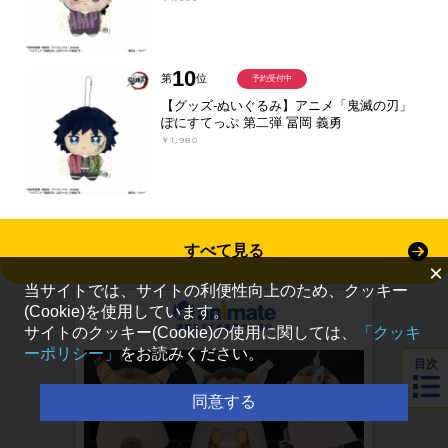
10
第
位
予約受付中
【グッズ-ぬいぐるみ】アニメ「鬼滅の刃」
ぽにすてっぷ 第二弾 冨岡 義勇
￥1,980
すべて見る
×
当サイトでは、サイトの利便性向上のため、クッキー
(Cookie)を使用しています。
サイトのクッキー(Cookie)の使用に関しては、
「クッキ
ーポリシー」
をお読みください。
目次
同意する