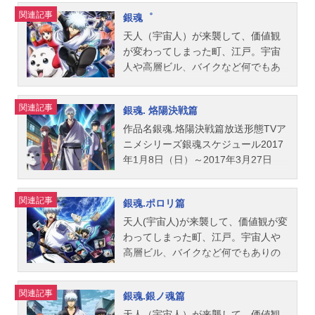
理恵定春：高橋美佳子近藤勲：千葉
メシリーズ銀魂スケジュール2011年
後のサムライがいた。男の名は坂田
関連記事
銀魂゜
進歩土方十四郎：中井和哉沖田総
4月4日（月）～2012年3月26日
銀時。いい加減で無鉄砲、でもキメ
悟：鈴村健一山崎退：太田哲治松平
（月）テレビ東京ほか話数全51話キ
るところはさりげなくキメたりし
天人（宇宙人）が来襲して、価値観
片栗虎：若本規夫桂小太郎：石田彰
ャスト坂田銀時：杉田智和志村新
て…。笑えて、泣けて、心温まる、
が変わってしまった町、江戸。宇宙
志村妙：ゆきのさつきお登勢：くじ
八：阪口大助神楽：釘宮理恵定春：
銀さんと仲間たちの生き様、得とご
人や高層ビル、バイクなど何でもあ
らキャサリン：杉本ゆう長谷川泰
高橋美佳子近藤勲：千葉進歩土方十
覧あれ！作品名銀魂'延長戦放送形態
りの世界で変わらない“魂”を持った最
三：立木文彦猿飛あやめ：小林ゆう
四郎：中井和哉沖田総悟：鈴村健一
TVアニメシリーズ銀魂スケジュール
後のサムライがいた。男の名は坂田
関連記事
銀魂. 烙陽決戦篇
坂本辰馬：三木眞一郎服部全蔵：藤
山崎退：太田哲治松平片栗虎：若本
2012年10月4日（木）〜2013年3月2
銀時。いい加減で無鉄砲、でもキメ
原啓治ハタ皇子：阪口候一寺門通：
規夫桂小太郎：石田彰志村妙：雪野
8日（木）テレビ東京ほか話数全13話
るところはさりげなくキメたりし
作品名銀魂.烙陽決戦篇放送形態TVア
高橋美佳子スタッフ原作：空知英秋
五月（ゆきのさつき）お登勢：くじ
キャスト坂田銀時：杉田智和志村新
て…。笑えて、泣けて、心温まる、
ニメシリーズ銀魂スケジュール2017
掲載：集英社｢週刊少年ジャンプ｣監
らキャサリン：杉本ゆう長谷川泰
八：阪口大助神楽：釘宮理恵定春：
銀さんと仲間たちの生き様、得とご
年1月8日（日）～2017年3月27日
督：高松信司シリーズ構成：大和屋
三：立木文彦猿飛あやめ：小林ゆう
高橋美佳子志村妙：雪野五月近藤
覧あれ！作品名銀魂゜放送形態TVア
（日）テレビ東京ほか話数全12話キ
暁キャラクターデザイン･総作画監
寺門通：高橋美佳子スタッフ原作：
勲：千葉進歩土方十四郎：中井和哉
ニメシリーズ銀魂スケジュール2015
ャスト坂田銀時：杉田智和志村新
関連記事
銀魂.ポロリ篇
督：竹内進二デザインワークス：今
空知英秋連載：｢週刊少年ジャンプ｣
沖田総悟：鈴村健一山崎退：太田哲
年4月8日（水）～2016年3月30日
八：阪口大助神楽：釘宮理恵定春：
石進美術監督：野村裕樹色彩設定：
発行：集英社監修：高松信司監督：
治桂小太郎：石田彰高杉晋助：子安
（水）テレビ東京系ほか話数全51話
高橋美佳子近藤勲：千葉進歩土方十
天人(宇宙人)が来襲して、価値観が変
歌川律子撮影監督：老平英編集：瀬
藤田陽一シリーズ構成：大和屋暁キ
武人長谷川泰三：立木文彦猿飛あや
キャスト坂田銀時：杉田智和志村新
四郎：中井和哉沖田総悟：鈴村健一
わってしまった町、江戸。宇宙人や
山武...
ャラクターデザイン：竹内進二デザ
め：小林ゆうたま：南央美柳生九兵
八：阪口大助神楽：釘宮理恵定春：
山崎退：太田哲治松平片栗虎：若本
高層ビル、バイクなど何でもありの
インワークス：乙幡忠志美術監督：
衛：折笠富美子月詠：甲斐田裕子お
高橋美佳子近藤勲：千葉進歩土方十
規夫桂小太郎：石田彰高杉晋助：子
世界で変わらない“魂”を持った最後の
野村裕樹色彩設定：歌川律子撮影監
登勢：くじらキャサリン：杉本ゆう
四郎：中井和哉沖田総悟：鈴村健一
安武人河上万斉：山崎たくみ来島ま
サムライがいた。男の名は坂田銀
関連記事
銀魂.銀ノ魂篇
督：老平英編集：瀬山武司CG監督：
スタッフ原作：空知英秋連載：「週
山崎退：太田哲治桂小太郎：石田彰
た子：早水リサ武市変平太：茶風林
時。いい加減で無鉄砲、でもキメる
中島豊音楽：AudioHighs音響監督：
刊少年ジャンプ」発行：集英社監
高杉晋助：子安武人柳生九兵衛：折
柳生九兵衛：折笠富美子東城歩：遊
ところはさりげなくキメたりし
天人（宇宙人）が来襲して、価値観