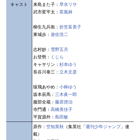
キャスト
来島また子：
早水リサ
武市変平太：
茶風林
柳生九兵衛：
折笠富美子
東城歩：
遊佐浩二
志村妙：
雪野五月
お登勢：
くじら
キャサリン：
杉本ゆう
長谷川泰三：
立木文彦
猿飛あやめ：
小林ゆう
坂本辰馬：
三木眞一郎
服部全蔵：
藤原啓治
寺門通：
高橋美佳子
平賀源外：
島田敏
原作：
空知英秋
（集英社「
週刊少年ジャンプ
」連
載）