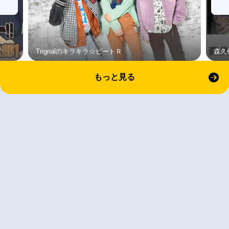
Trignalのキラキラ☆ビートＲ
森久
もっと見る