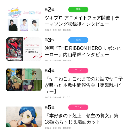
2
第
位
音楽
ツキプロ アニメイトフェア開催｜テ
ーマソング収録後インタビュー
2026-08-08 10:00
3
第
位
映画
映画『THE RIBBON HERO リボンヒ
ーロー』内山昂輝インタビュー
2026-08-08 18:00
4
第
位
アニメ
『ヤニねこ』これまでのお話でヤニ子
が吸った本数中間報告会【第6話レビ
ュー】
2026-08-08 12:00
5
第
位
アニメ
『本好きの下剋上 領主の養女』第
18話あらすじ＆場面カット
2026-08-08 18:00