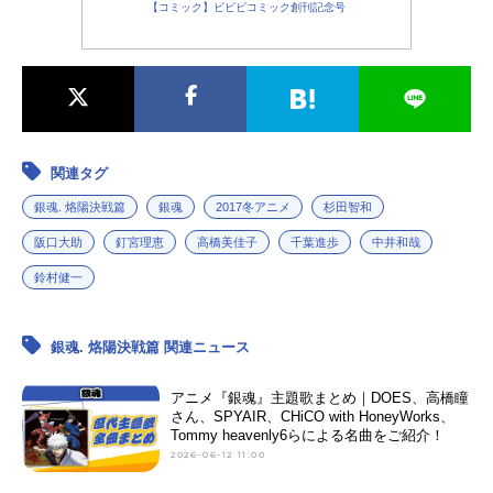
【コミック】ビビビコミック創刊記念号
関連タグ
銀魂. 烙陽決戦篇
銀魂
2017冬アニメ
杉田智和
阪口大助
釘宮理恵
高橋美佳子
千葉進歩
中井和哉
鈴村健一
銀魂. 烙陽決戦篇 関連ニュース
アニメ『銀魂』主題歌まとめ｜DOES、高橋瞳
さん、SPYAIR、CHiCO with HoneyWorks、
Tommy heavenly6らによる名曲をご紹介！
2026-06-12 11:00