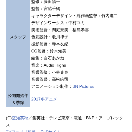
監修：藤田陽一
監督：宮脇千鶴
キャラクターデザイン・総作画監督：竹内進二
デザインワークス：中村ユミ
美術監督：間庭奈美 福島孝喜
スタッフ
色彩設計：歌川律子
撮影監督：寺本友紀
CG監督：鈴木知美
編集：白石あかね
音楽：Audio Highs
音響監修：小林克良
音響監督：高松信司
アニメーション制作：
BN Pictures
公開開始年
2017冬アニメ
＆季節
(C)
空知英秋
／集英社・テレビ東京・電通・BNP・アニプレック
ス
TVアニメ『銀魂』公式サイト