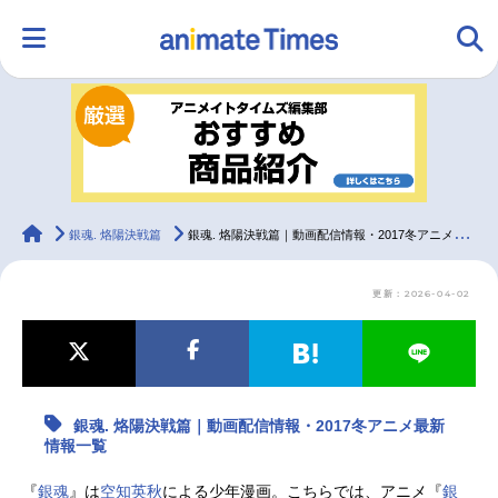
HOME
ランキング
アニメ
声優
ラジオ
みんなの声
グッズ
映画
animateTimes
銀魂. 烙陽決戦篇
銀魂. 烙陽決戦篇｜動画配信情報・2017冬アニメ最新情報一覧
更新：2026-04-02
マンガ・ラノベ
ゲーム・アプリ
音楽
コスプレ
2.5次元
配信・Vtuber
トレンド
無料マンガ
銀魂. 烙陽決戦篇｜動画配信情報・2017冬アニメ最新
最新記事一覧
情報一覧
アニメ記事一覧
声優記事一覧
『
銀魂
』は
空知英秋
による少年漫画。こちらでは、アニメ『
銀