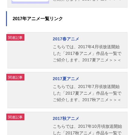
名銀魂（実写）放送形態実写映画シ
に頭を下げて助けを求める土方だ
＜2016秋アニメ
画を見る
リーズ銀魂スケジュール2017年7月1
が、裏では、銀時の因縁の相手・高
4日（金）キャスト坂田銀時：小栗旬
杉率いる鬼兵隊が将軍・徳川茂茂の
2017年アニメ一覧リンク
志村新八：菅田将暉神楽：橋本環奈
命を狙い、幕府の転覆を企んでい
桂小太郎：岡田将生土方十四郎：柳
た。果たして銀時は、江戸の町を守
楽優弥沖田総悟：吉沢亮近藤勲：中
れるのか――！？作品名銀魂2掟は破
関連記事
2017春アニメ
村勘九郎志村妙：長澤まさみ平賀源
るためにこそある放送形態実写映画
こちらでは、2017年4月頃放送開始
外：ムロツヨシ武市変平太：佐藤二
シリーズ銀魂スケジュール2018年8
した「2017春アニメ」作品を一覧で
朗来島また子：菜々緒岡田似蔵：新
月17日（金）キャスト坂田銀時：小
ご紹介します。2017夏アニメ＞＞＜
井浩文村田鉄矢：安田顕村田鉄子：
栗旬志村新八：菅田将暉神楽：橋本
＜2017冬アニメ
早見あかり高杉晋助：堂本剛吉田松
環奈土方十四郎：柳楽優弥伊東鴨太
陽（声）：山寺宏一エリザベス
郎：三浦春馬河上万斉：窪田正孝沖
関連記事
2017夏アニメ
（声）：山田孝之スタッフ原作：
田総悟：吉沢亮徳川茂茂：勝地涼猿
こちらでは、2017年7月頃放送開始
「銀...
飛あやめ：夏菜山崎退：戸塚純貴志
した「2017夏アニメ」作品を一覧で
村妙：長澤まさみ桂小太郎：岡田将
ご紹介します。2017秋アニメ＞＞＜
生平賀源外：ムロツヨシお登勢：キ
＜2017春アニメ
ムラ緑子キャバクラ店長：佐藤二朗
松平片栗虎：堤真一近藤勲：中村勘
関連記事
2017秋アニメ
九郎高杉晋助：堂本剛スタッフ原
こちらでは、2017年10月頃放送開始
作：「銀...
した「2017秋アニメ」作品を一覧で