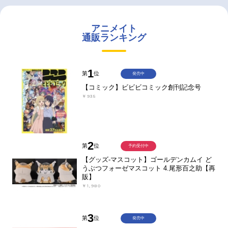
アニメイト
通販ランキング
1
第
位
発売中
【コミック】ビビビコミック創刊記念号
￥935
2
第
位
予約受付中
【グッズ-マスコット】ゴールデンカムイ ど
うぶつフォーゼマスコット 4.尾形百之助【再
販】
￥1,980
3
第
位
発売中