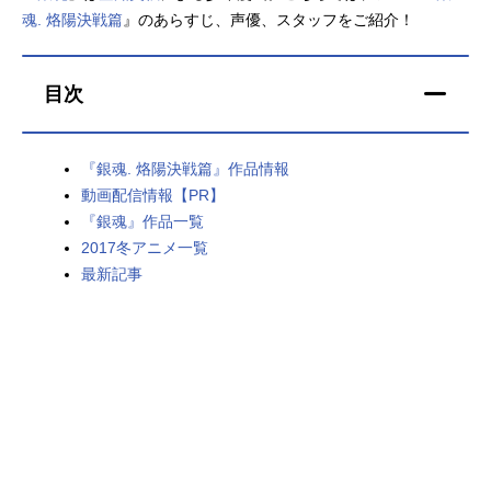
魂. 烙陽決戦篇
』のあらすじ、声優、スタッフをご紹介！
アニメ映画一覧
実写化映画一覧
今期アニメ曜日別一覧
目次
春アニメ
夏アニメ
『銀魂. 烙陽決戦篇』作品情報
秋アニメ
冬アニメ
動画配信情報【PR】
『銀魂』作品一覧
男性声優/女性声優一覧
2017冬アニメ一覧
最新記事
FOLLOW US