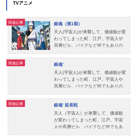
TVアニメ
関連記事
銀魂（第1期）
天人(宇宙人)が来襲して、価値観が変
わってしまった町、江戸。宇宙人や
高層ビル、バイクなど何でもありの
世界で変わらない“魂”を持った最後の
サムライがいた。男の名は坂田銀
関連記事
銀魂’
時。いい加減で無鉄砲、でもキメる
ところはさりげなくキメたりし
天人(宇宙人)が来襲して、価値観が変
て…。笑えて、泣けて、心温まる、
わってしまった町、江戸。宇宙人や
銀さんと仲間たちの生き様、得とご
高層ビル、バイクなど何でもありの
覧あれ！作品名銀魂（第1期）放送形
世界で変わらない“魂”を持った最後の
態TVアニメシリーズ銀魂スケジュー
サムライがいた。男の名は坂田銀
関連記事
銀魂' 延長戦
ル2006年4月4日（火）～2006年9月
時。いい加減で無鉄砲、でもキメる
19日（火）2006年10月5日（木）～2
ところはさりげなくキメたりし
天人（宇宙人）が来襲して、価値観
010年3月25日（木）テレビ東京ほか
て…。笑えて、泣けて、心温まる、
が変わってしまった町、江戸。宇宙
話数全201話キャスト坂田銀時：杉田
銀さんと仲間たちの生き様、得とご
人や高層ビル、バイクなど何でもあ
智和志村新八：阪口大助神楽：釘宮
覧あれ！作品名銀魂’放送形態TVアニ
りの世界で変わらない“魂”を持った最