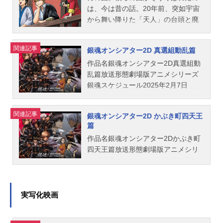
ニメ映画、2025アニメ映画(C)空知英
大助神楽：釘宮理恵定春：高橋美佳
子鳳仙：銀河万丈神威：日野聡阿伏
だが、鉄之助を「落ちこぼれ」「妾
似つかない、余命幾許もないであろ
は、今は昔の話。20年前、突如宇宙
秋／...
子桂小太郎：石田彰高杉晋助：子安
兎：大塚芳忠桂小太郎：石田彰近藤
の子」と呼び蔑む。その発言に土方
う老婆であった。――月が出たらま
から舞い降りた「天人」の台頭と廃
武人近藤勲：千葉進歩土方十四郎：
勲：千葉進歩土方十四郎：中井和哉
は怒りを覚え、異三郎へ真っ向から
た会いに来てくれる遠い昔に想い人
刀令によって、侍は衰退の一途を辿
中井和哉沖田総悟：鈴村健一虚／吉
沖田総悟：鈴村健一山崎退：太田哲
ケンカを売った。それは、居場所が
と交わした約束を信じ、今も鈴蘭が
っていた。そんな時代に侍魂を持っ
関連記事
田松陽：山寺宏一スタッフ原作：空
治お登勢：くじらキャサリン：杉本
銀魂オンシアター2D 真選組動乱篇
どこにもない鉄之助に、どうしよう
吉原に留まり続けていることを日輪
た男が一人。その名は、坂田金時。
知英秋（集英社ジャンプコミックス
ゆうたま：南央美猿赫：山口勝平ス
もないバラガキだった頃の自分を重
から聞かされたた銀時と月詠は、そ
金髪ストレートパーマ＆まっすぐな
作品名銀魂オンシアター2D真選組動
刊）監督／脚本：宮...
タッフ原作／スーパーアドバイザー
ねたからだ――。土方の過去を知
れぞれ彼女の想い人に繋がる手がか
魂をもつこの男の営む「万事屋金ち
乱篇放送形態劇場版アニメシリーズ
ゴリラ：空知英秋（集英社ジャンプ
り、その姿を目標に強くなることを
りを探し始める。程なくして万事屋
ゃん」は、金時に全幅の信頼を寄せ
銀魂スケジュール2025年2月7日
コミックス刊）監督：安藤尚也監
決意し改心した鉄之助。大事な手紙
一行は鈴蘭の顧客に関する噂へと辿
る志村新八と、凶暴だが金時には従
（金）全国劇場にて3週間限定上映キ
修：藤田陽一脚本：岸本卓キャラク
を届ける任務を土方から託され、全
り着くが、それは先代将軍・徳川
順な神楽の3人体制で数々の依頼をこ
ャスト坂田銀時：杉田智和志村新
関連記事
ターデザイン／総作画監督：竹内進
銀魂オンシアター2D かぶき町四天王
うしようと意気込むが、しかしその
定々に纏わるものであった。真相を
なし、更には金時のパーフェクトな
八：阪口大助神楽：釘宮理恵土方十
二デザインワークス：中村ユミ色彩
篇
道中で過激攘夷集団知恵空党（チェ
確かめるべく、現将軍・徳川茂茂の
人柄や羽振りの良さもあり、かぶき
四郎：中井和哉伊東鴨太郎：真殿光
設計：歌...
作品名銀魂オンシアター2Dかぶき町
ケラとう）に囚われてしまう。彼ら
妹君であるそよ姫のもとへ、親友の
町の誰もから厚い信頼を勝ち取って
昭近藤勲：千葉進歩沖田総悟：鈴村
四天王篇放送形態劇場版アニメシリ
の目的は、警察の縁者である鉄之助
神楽が友達を連れて遊びに来たとい
いた。そんな順風満帆な日々を送る
健一山崎退：太田哲治スタッフ原
ーズ銀魂スケジュール2025年2月21
を人質に、真選組と見廻組を一気に
う口実で江戸城へと潜り込んだ銀時
彼らの前に、ある日「坂田銀時」と
作：空知英秋（集英社ジャンプコミ
日（金）全国劇場にて3週間限定上映
潰すことだった。だが見廻組は人質
たち。しかし江戸城内は何者かによ
名乗る銀髪天然パーマの謎の男が客
ックス刊）監督：高松信司監修：藤
キャスト坂田銀時：杉田智和志村新
に構うことなく知恵空党を潰し、さ
る幕府要人の襲撃事件が連続したこ
として現れる。男は「万事屋セピ
田陽一脚本：大和屋暁キャラクター
八：阪口大助神楽：釘宮理恵泥水次
らに鉄之助を預かった真選組に責任
とにより戒厳令がしかれており、
ア」と名乗って仕事の横取りまで画
デザイン・総作画監督：竹内進二制
実写化映画
郎長：菅生隆之椿平子：野中藍お登
を取らせ消し去ろうと画策する。知
佐々木異三郎をはじめとした見廻組
策してくる事態に。果たして金時た
作：BNPictures公開開始年＆季節202
勢：くじらスタッフ原作：空知英秋
恵...
一行が常に目を光らせている状況で
ちはこのトラブルを見事解決し、か
5アニメ映画(C)空知英秋／集英社・