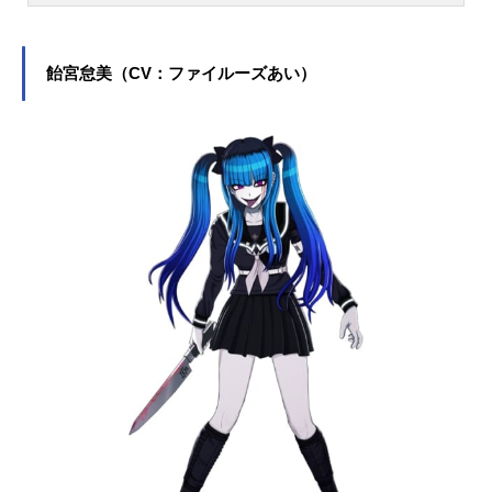
緑川なお／キュアマーチ役をはじ
め、『進撃の巨人』のアルミン・ア
ルレルト役など、人気作品のキャラ
飴宮怠美（CV：ファイルーズあい）
クターを多く演じています。こちら
では、井上麻里奈さんのオススメ記
事をご紹介！