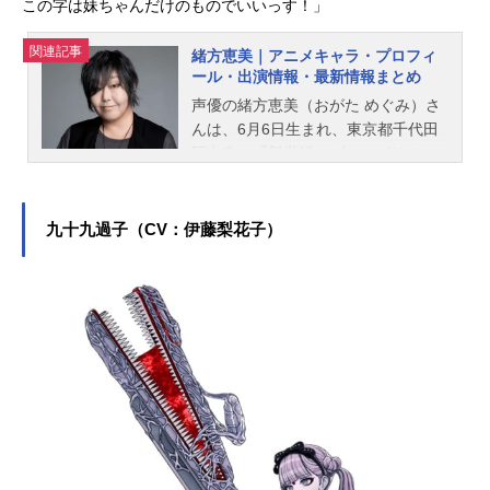
この字は妹ちゃんだけのものでいいっす！」
関連記事
緒方恵美｜アニメキャラ・プロフィ
ール・出演情報・最新情報まとめ
声優の緒方恵美（おがた めぐみ）さ
んは、6月6日生まれ、東京都千代田
区出身。『新世紀エヴァンゲリオ
ン』の碇シンジ役をはじめ、『幽☆
遊☆白書』の蔵馬役など、人気作品
のキャラクターを多く演じていま
九十九過子（CV：伊藤梨花子）
す。こちらでは、緒方恵美さんのオ
ススメ記事をご紹介！