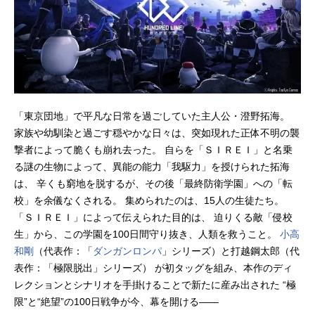
「東京団地」で平凡な日常を過ごしていた主人公・澄野拓海。
家族や幼馴染と過ごす穏やかな日々は、突如現れた正体不明の襲
撃者によって脆くも崩れ去った。 自らを「ＳＩＲＥＩ」と名乗
る謎の生物によって、異能の能力「我駆力」を授けられた拓海
は、 辛くも窮地を脱するが、その後「最終防衛学園」への「転
校」を余儀なくされる。 集められたのは、15人の生徒たち。
「ＳＩＲＥＩ」によって伝えられた目的は、 迫りくる敵「侵校
生」から、この学園を100日間守り抜き、人類を救うこと。
小高
和剛
（代表作：「
ダンガンロンパ
」シリーズ）と打越鋼太郎（代
表作：「極限脱出」シリーズ） が初タッグを組み、本作のディ
レクションとシナリオを手掛けることで新たに産み出された “極
限”と“絶望”の100日戦争が今、幕を開ける――