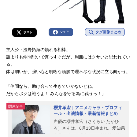
タグ画像まとめ
シェア
ポスト
主人公・澄野拓海の頼れる相棒。
誰よりも仲間思いで真っすぐだが、周囲にはクサいと思われてい
る。
体は弱いが、強い心と明晰な頭脳で理不尽な状況に立ち向かう。
「仲間なら、助け合って生きていかないとね。
だからボクは戦うよ！ みんなを守る為に戦うっ！」
関連記事
櫻井孝宏｜アニメキャラ・プロフィ
ール・出演情報・最新情報まとめ
声優の櫻井孝宏（さくらい たかひ
ろ）さんは、6月13日生まれ、愛知県
出身。『おそ松さん』の松野おそ松