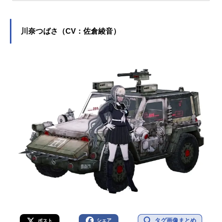
役をはじめ、『呪術廻戦』の夏油傑
役など、人気作品のキャラクターを
多く演じています。こちらでは、櫻
川奈つばさ（CV：佐倉綾音）
井孝宏さんのオススメ記事をご紹
介！
タグ画像まとめ
シェア
ポスト