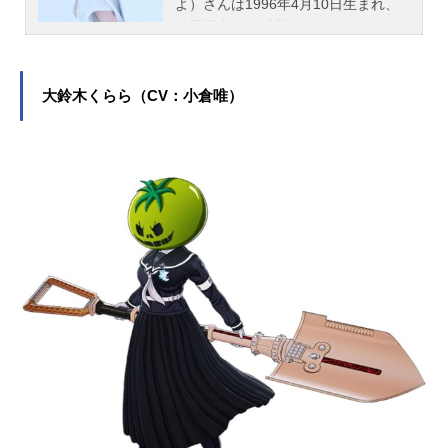
よ）さんは1996年4月10日生まれ、
埼玉県出身。『響け！ユーフォニア
ム』の黄前久美子役をはじめ、『機
動戦士Gundam GQuuuuuuX』のア
マテ・ユズリハ役など、人気作品の
大鈴木くらら（CV：小倉唯）
キャラクターを多く演じています。
こちらでは、黒沢ともよさんのオス
スメ記事をご紹介！