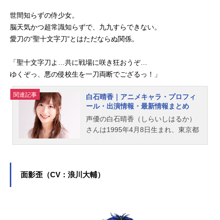
世間知らずの侍少女。
脳天気かつ超常識知らずで、九九すらできない。
愛刀の“聖十文字刀”とはただならぬ関係。
「聖十文字刀よ…共に戦場に咲き狂おうぞ…
ゆくぞっ、悪の侵校生を一刀両断でござるっ！」
関連記事
白石晴香｜アニメキャラ・プロフィ
ール・出演情報・最新情報まとめ
声優の白石晴香（しらいしはるか）
さんは1995年4月8日生まれ、東京都
出身。『ヒーリングっど♥プリキュ
ア』のラテ役をはじめ、『ゴールデ
ンカムイ』のアシㇼパ役など、人気
作品のキャラクターを多く演じてい
面影歪（CV：浪川大輔）
ます。こちらでは、白石晴香さんの
オススメ記事をご紹介！