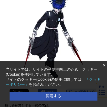
×
当サイトでは、サイトの利便性向上のため、クッキー
(Cookie)を使用しています。
サイトのクッキー(Cookie)の使用に関しては、
「クッキ
ーポリシー」
をお読みください。
目次
タグ画像まとめ
シェア
ポスト
同意する
殺しを稼業とする一族の末裔。