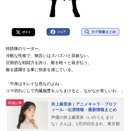
タグ画像まとめ
シェア
ポスト
特防隊のリーダー。
冷酷な性格で、物言いはズバズバと容赦ない。
圧倒的な戦闘力を誇り、敵を軽々と薙ぎ払う。
敵を蹂躙する事に快楽を感じている。
「中身はキレイな色なのよね…
コマ切れにして内臓脳漿をぶちまけると、なかなか美しいわ…」
関連記事
井上麻里奈｜アニメキャラ・プロフ
ィール・出演情報・最新情報まとめ
声優の井上麻里奈（いのうえ まり
な）さんは、1月20日生まれ、東京都
出身。『スマイルプリキュア！』の