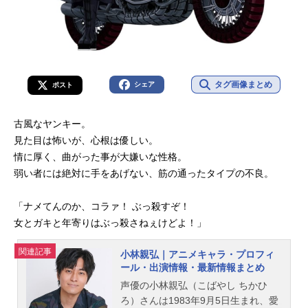
タグ画像まとめ
シェア
ポスト
古風なヤンキー。
見た目は怖いが、心根は優しい。
情に厚く、曲がった事が大嫌いな性格。
弱い者には絶対に手をあげない、筋の通ったタイプの不良。
「ナメてんのか、コラァ！ ぶっ殺すぞ！
女とガキと年寄りはぶっ殺さねぇけどよ！」
関連記事
小林親弘｜アニメキャラ・プロフィ
ール・出演情報・最新情報まとめ
声優の小林親弘（こばやし ちかひ
ろ）さんは1983年9月5日生まれ、愛