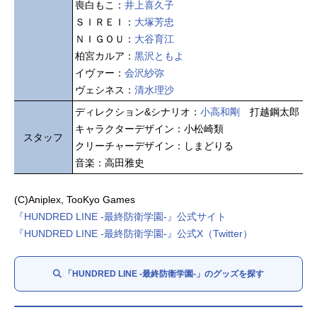
喪白もこ：
井上喜久子
ＳＩＲＥＩ：
大塚芳忠
ＮＩＧＯＵ：
大谷育江
柏宮カルア：
黒沢ともよ
イヴァー：
会沢紗弥
ヴェシネス：
清水理沙
ディレクション&シナリオ：
小高和剛
打越鋼太郎
キャラクターデザイン：小松崎類
スタッフ
クリーチャーデザイン：しまどりる
音楽：高田雅史
(C)Aniplex, TooKyo Games
『HUNDRED LINE -最終防衛学園-』公式サイト
『HUNDRED LINE -最終防衛学園-』公式X（Twitter）
「HUNDRED LINE -最終防衛学園-」のグッズを探す