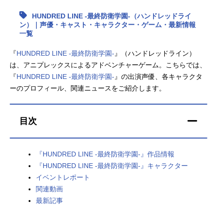
HUNDRED LINE -最終防衛学園-（ハンドレッドライ
アニメ映画一覧
実写化映画一覧
ン）｜声優・キャスト・キャラクター・ゲーム・最新情報
一覧
今期アニメ曜日別一覧
『
HUNDRED LINE -最終防衛学園-
』（ハンドレッドライン）
春アニメ
夏アニメ
は、アニプレックスによるアドベンチャーゲーム。こちらでは、
『
HUNDRED LINE -最終防衛学園-
』の出演声優、各キャラクタ
秋アニメ
冬アニメ
ーのプロフィール、関連ニュースをご紹介します。
男性声優/女性声優一覧
目次
FOLLOW US
『HUNDRED LINE -最終防衛学園-』作品情報
『HUNDRED LINE -最終防衛学園-』キャラクター
イベントレポート
関連動画
最新記事