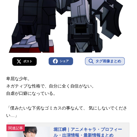
タグ画像まとめ
シェア
ポスト
卑屈な少年。
ネガティブな性格で、自分に全く自信がない。
自虐が口癖になっている。
「僕みたいな下劣なゴミカスの事なんて、 気にしないでくださ
い…」
関連記事
堀江瞬｜アニメキャラ・プロフィー
ル・出演情報・最新情報まとめ