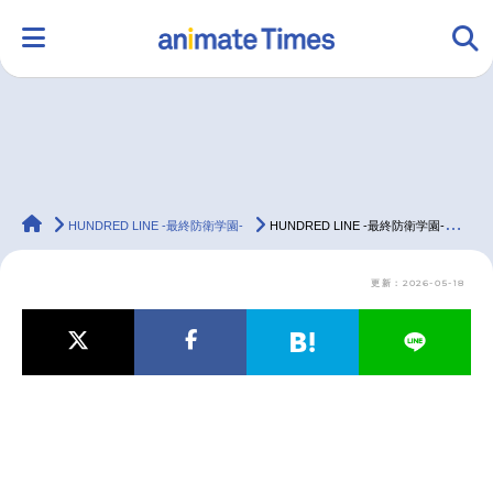
HOME
ランキング
アニメ
声優
animateTimes
ラジオ
みんなの声
グッズ
映画
HUNDRED LINE -最終防衛学園-
HUNDRED LINE -最終防衛学園-（ハンドレッドライン）｜声優・キャスト・キャラクター・ゲーム・最新情報一覧
更新：2026-05-18
マンガ・ラノベ
ゲーム・アプリ
音楽
コスプレ
2.5次元
配信・Vtuber
トレンド
無料マンガ
最新記事一覧
アニメ記事一覧
声優記事一覧