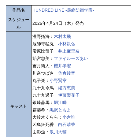
作品名
HUNDRED LINE -最終防衛学園-
スケジュー
2025年4月24日（木）発売
ル
澄野拓海：
木村太飛
厄師寺猛丸：
小林親弘
雫原比留子：
井上麻里奈
飴宮怠美：
ファイルーズあい
蒼月衛人：
櫻井孝宏
川奈つばさ：
佐倉綾音
丸子楽：
小野賢章
九十九今馬：
緒方恵美
九十九過子：
伊藤梨花子
銀崎晶馬：
堀江瞬
キャスト
霧藤希：
黒沢ともよ
大鈴木くらら：
小倉唯
凶鳥狂死香：
白石晴香
面影歪：
浪川大輔