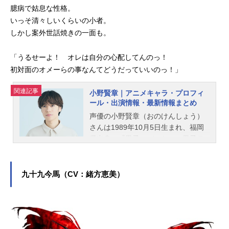
臆病で姑息な性格。
いっそ清々しいくらいの小者。
しかし案外世話焼きの一面も。
「うるせーよ！ オレは自分の心配してんのっ！
初対面のオメーらの事なんてどうだっていいのっ！」
関連記事
小野賢章｜アニメキャラ・プロフィ
ール・出演情報・最新情報まとめ
声優の小野賢章（おのけんしょう）
さんは1989年10月5日生まれ、福岡
県出身。『黒子のバスケ』の黒子テ
ツヤ役をはじめ、『アイドリッシュ
セブン』の七瀬陸役など、人気作品
のキャラクターを多く演じていま
九十九今馬（CV：緒方恵美）
す。こちらでは、小野賢章さんのオ
ススメ記事をご紹介！