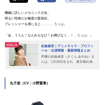
機械に詳しいメカニック少女。
明るい性格だが極度の緊張症。
プレッシャーを感じると…………うっぷ。
「あ、ううん！なんれもなひ！お構ひなく…！…うっぷ。」
関連記事
佐倉綾音｜アニメキャラ・プロフィ
ール・出演情報・最新情報まとめ
声優の佐倉綾音（さくら あやね）さ
んは、1月29日生まれ、東京都出身。
『五等分の花嫁』の中野四葉役をは
じめ、『僕のヒーローアカデミア』
の麗日お茶子役など、人気作品のキ
ャラクターを多く演じています。こ
丸子楽（CV：小野賢章）
ちらでは、佐倉綾音さんのオススメ
記事をご紹介！