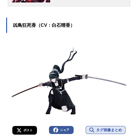
身。『神様のメモ帳』のアリス役を
はじめ、『ロウきゅーぶ！』の袴田
ひなた役など、人気作品のキャラク
ターを多く演じています。こちらで
凶鳥狂死香（CV：白石晴香）
は、小倉唯さんのオススメ記事をご
紹介！
タグ画像まとめ
シェア
ポスト