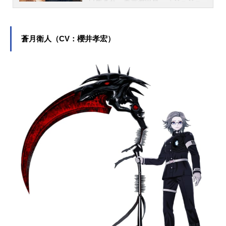
日生まれ、東京都出身。『ジョジョ
の奇妙な冒険 ストーンオーシャン』
空条徐倫役をはじめ、『トロピカル
～ジュ！プリキュア』の夏海まなつ
蒼月衛人（CV：櫻井孝宏）
／キュアサマー役など、人気作品の
キャラクターを多く演じています。
こちらでは、ファイルーズあいさん
のオススメ記事をご紹介！