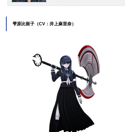
知県出身。『ゴールデンカムイ』の
杉元佐一役をはじめ、『BEASTAR
S』のレゴシ役など、人気作品のキャ
ラクターを演じています。こちらで
雫原比留子（CV：井上麻里奈）
は、小林親弘さんのオススメ記事を
ご紹介！