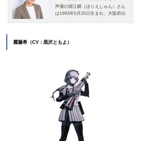
声優の堀江瞬（ほりえしゅん）さん
は1993年5月25日生まれ、大阪府出
身。『原神』の空〈男主人公〉役を
はじめ、『僕の心のヤバイやつ』の
市川京太郎役など、人気作品のキャ
ラクターを多く演じています。こち
霧藤希（CV：黒沢ともよ）
らでは、堀江瞬さんのオススメ記事
をご紹介！