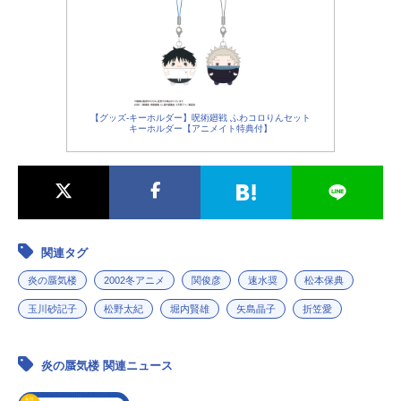
【グッズ-キーホルダー】呪術廻戦 ふわコロりんセット
キーホルダー【アニメイト特典付】
関連タグ
炎の蜃気楼
2002冬アニメ
関俊彦
速水奨
松本保典
玉川砂記子
松野太紀
堀内賢雄
矢島晶子
折笠愛
炎の蜃気楼 関連ニュース