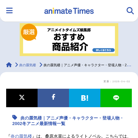
HOME
ランキング
アニメ
声優
ラジオ
みんなの声
グッズ
映画
animateTimes
炎の蜃気楼
炎の蜃気楼｜アニメ声優・キャラクター・登場人物・2002冬アニメ最新情報一覧
更新：2025-04-02
マンガ・ラノベ
ゲーム・アプリ
音楽
コスプレ
2.5次元
配信・Vtuber
トレンド
無料マンガ
炎の蜃気楼｜アニメ声優・キャラクター・登場人物・
最新記事一覧
2002冬アニメ最新情報一覧
アニメ記事一覧
声優記事一覧
『
炎の蜃気楼
』は、桑原水菜によるライトノベル。こちらでは、