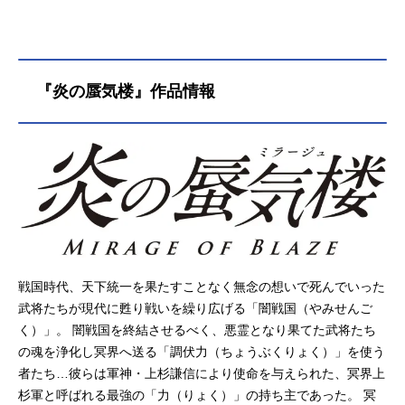
『炎の蜃気楼』作品情報
戦国時代、天下統一を果たすことなく無念の想いで死んでいった
武将たちが現代に甦り戦いを繰り広げる「闇戦国（やみせんご
く）」。 闇戦国を終結させるべく、悪霊となり果てた武将たち
の魂を浄化し冥界へ送る「調伏力（ちょうぶくりょく）」を使う
者たち…彼らは軍神・上杉謙信により使命を与えられた、冥界上
杉軍と呼ばれる最強の「力（りょく）」の持ち主であった。 冥