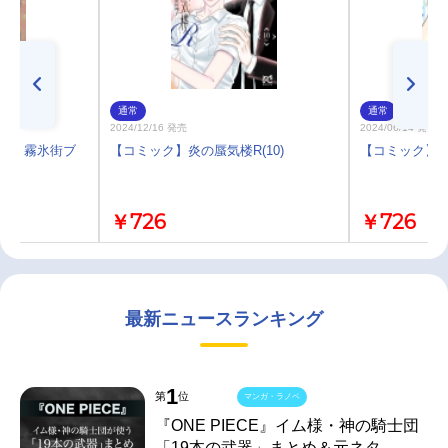
通常
通常
2024/12/16 発売
2024/06/14 発売
和編 霧氷街ブ
【コミック】炎の蜃気楼R(10)
【コミック】炎
￥726
￥726
最新ニュースランキング
1
第
位
マンガ・ラノベ
『ONE PIECE』イム様・神の騎士団
「19本の武器」まとめ＆元ネタ