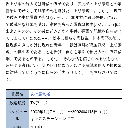
界上杉軍の総大将は謙信の養子であり、義兄弟・上杉景勝との家
督争いで若くして非業の死を遂げた、上杉景虎…。しかし、現在
の彼らの中に景虎の姿はなかった。 30年前の織田信長との戦い
で破滅的な打撃を受け、宿体を失った景虎は換生[かんしょう]は
出来たものの、その後に起きたある事件が原因で記憶を自ら封じ
てしまっていたのだ----。 松本に暮らす高校生・仰木高耶の前に
怪現象をきっかけに現れた青年……彼は高耶が戦国武将「上杉景
虎」の換生者であることを告げ、自らも家臣で後見人の「直江信
綱」であると名乗る。 しかし、そんな話を信じられる訳もなく
反発する高耶だが、身の回りに次々と起こる闇戦国絡みの怪現象
に対峙していくうちに自らの「力（りょく）」を覚醒させてゆ
く。
作品名
炎の蜃気楼
放送形態
TVアニメ
スケジュー
2002年1月7日（月）〜2002年4月8日（月）
ル
キッズステーションにて
話数
全13話