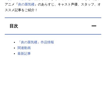
アニメ『
炎の蜃気楼
』のあらすじ、キャスト声優、スタッフ、オ
アニメ映画一覧
実写化映画一覧
ススメ記事をご紹介！
今期アニメ曜日別一覧
目次
春アニメ
夏アニメ
秋アニメ
冬アニメ
『炎の蜃気楼』作品情報
関連動画
男性声優/女性声優一覧
最新記事
FOLLOW US