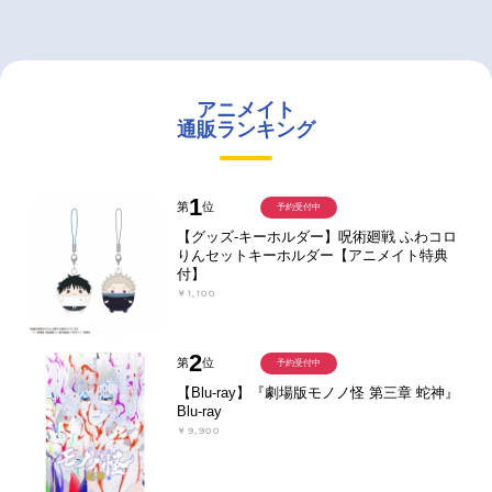
アニメイト
通販ランキング
1
第
位
予約受付中
【グッズ-キーホルダー】呪術廻戦 ふわコロ
りんセットキーホルダー【アニメイト特典
付】
￥1,100
2
第
位
予約受付中
【Blu-ray】『劇場版モノノ怪 第三章 蛇神』
Blu-ray
￥9,900