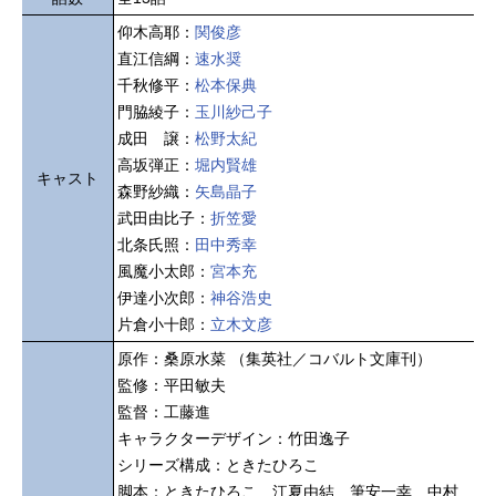
仰木高耶：
関俊彦
直江信綱：
速水奨
千秋修平：
松本保典
門脇綾子：
玉川紗己子
成田 譲：
松野太紀
高坂弾正：
堀内賢雄
キャスト
森野紗織：
矢島晶子
武田由比子：
折笠愛
北条氏照：
田中秀幸
風魔小太郎：
宮本充
伊達小次郎：
神谷浩史
片倉小十郎：
立木文彦
原作：桑原水菜 （集英社／コバルト文庫刊）
監修：平田敏夫
監督：工藤進
キャラクターデザイン：竹田逸子
シリーズ構成：ときたひろこ
脚本：ときたひろこ 江夏由結 筆安一幸 中村