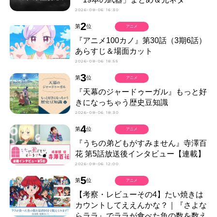
2026-08-06 16:30
2
第
位
アニメ
『アニメ100カノ』第30話（3期6話）
あらすじ＆場面カット
2026-08-06 18:55
3
第
位
アニメ
『天幕のジャードゥーガル』もっと好
きになっちゃう歴史豆知識
2026-08-06 18:30
4
第
位
アニメ
『うちの弟どもがすみません』寺澤百
花 第5話放送後インタビュー【連載】
2026-08-06 12:00
5
第
位
アニメ
【考察・レビューその4】たい焼きは
カウントしてええんかな？｜『さよな
らララ』でララが食べた魚の数を数え