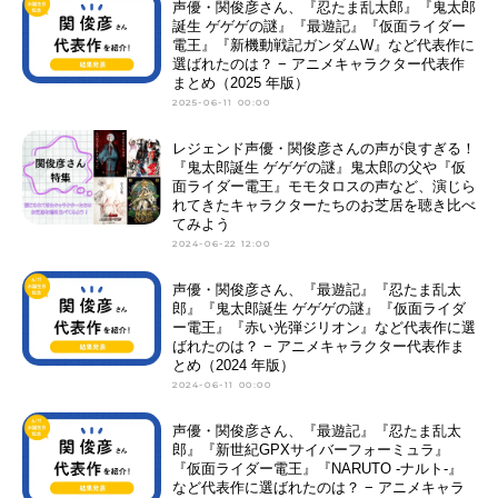
声優・関俊彦さん、『忍たま乱太郎』『鬼太郎
誕生 ゲゲゲの謎』『最遊記』『仮面ライダー
電王』『新機動戦記ガンダムW』など代表作に
選ばれたのは？ − アニメキャラクター代表作
まとめ（2025 年版）
2025-06-11 00:00
レジェンド声優・関俊彦さんの声が良すぎる！
『鬼太郎誕生 ゲゲゲの謎』鬼太郎の父や『仮
面ライダー電王』モモタロスの声など、演じら
れてきたキャラクターたちのお芝居を聴き比べ
てみよう
2024-06-22 12:00
声優・関俊彦さん、『最遊記』『忍たま乱太
郎』『鬼太郎誕生 ゲゲゲの謎』『仮面ライダ
ー電王』『赤い光弾ジリオン』など代表作に選
ばれたのは？ − アニメキャラクター代表作ま
とめ（2024 年版）
2024-06-11 00:00
声優・関俊彦さん、『最遊記』『忍たま乱太
郎』『新世紀GPXサイバーフォーミュラ』
『仮面ライダー電王』『NARUTO -ナルト-』
など代表作に選ばれたのは？ − アニメキャラ