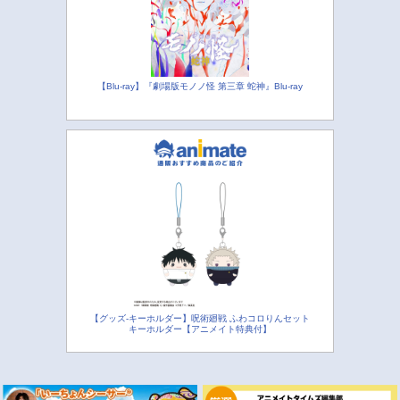
【Blu-ray】『劇場版モノノ怪 第三章 蛇神』Blu-ray
【グッズ-キーホルダー】呪術廻戦 ふわコロりんセット
キーホルダー【アニメイト特典付】