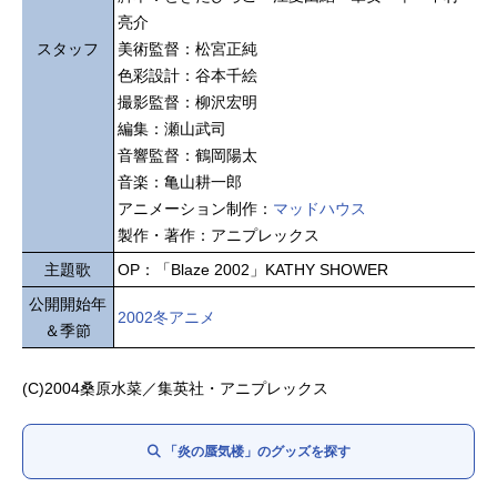
亮介
スタッフ
美術監督：松宮正純
色彩設計：谷本千絵
撮影監督：柳沢宏明
編集：瀬山武司
音響監督：鶴岡陽太
音楽：亀山耕一郎
アニメーション制作：
マッドハウス
製作・著作：アニプレックス
主題歌
OP：「Blaze 2002」KATHY SHOWER
公開開始年
2002冬アニメ
＆季節
(C)2004桑原水菜／集英社・アニプレックス
「炎の蜃気楼」のグッズを探す