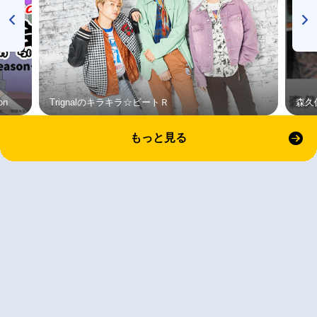
on
Trignalのキラキラ☆ビートＲ
森久
もっと見る