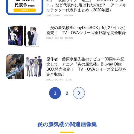
ト-』など代表作に選ばれたのは？ − アニメキ
ャラクター代表作まとめ（2020年版）
2020-06-11 00:00
『炎の蜃気楼Blu-rayDiscBOX』5月27日（水）
発売！ TV・OVAシリーズ全16話を完全収録
2020-03-16 20:00
原作者・桑原水菜先生のデビュー30周年を記
念して、アニメ『炎の蜃気楼』Blu-ray Disc
BOX発売決定！ TV・OVAシリーズ全16話を
完全収録！
2020-02-14 17:15
1
2
炎の蜃気楼の関連画像集