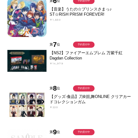
6
第
位
予約受付中
【音楽】うたの☆プリンスさまっ♪
ST☆RISH PRISM FOREVER!
￥1,650
7
第
位
予約受付中
【NS2】ファイアーエムブレム 万紫千紅
Dagdan Collection
￥14,979
8
第
位
予約受付中
【グッズ-食品】刀剣乱舞ONLINE クリアカー
ドコレクションガム
￥220
9
第
位
予約受付中