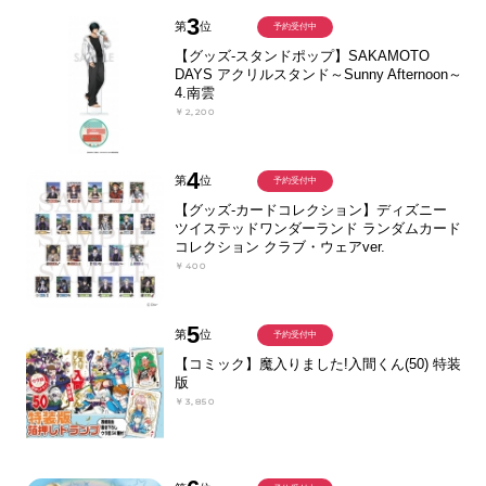
3
第
位
予約受付中
【グッズ-スタンドポップ】SAKAMOTO
DAYS アクリルスタンド～Sunny Afternoon～
4.南雲
￥2,200
4
第
位
予約受付中
【グッズ-カードコレクション】ディズニー
ツイステッドワンダーランド ランダムカード
コレクション クラブ・ウェアver.
￥400
5
第
位
予約受付中
【コミック】魔入りました!入間くん(50) 特装
版
￥3,850