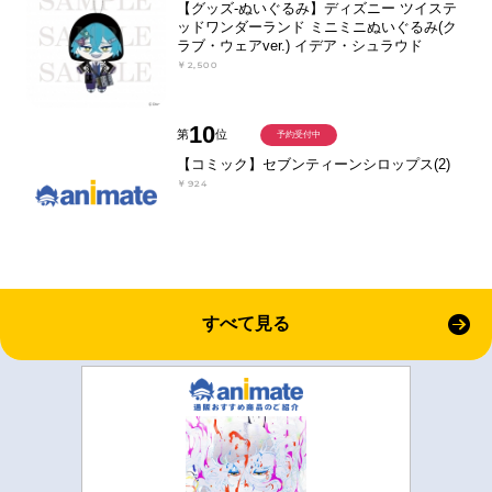
【グッズ-ぬいぐるみ】ディズニー ツイステ
ッドワンダーランド ミニミニぬいぐるみ(ク
ラブ・ウェアver.) イデア・シュラウド
￥2,500
10
第
位
予約受付中
【コミック】セブンティーンシロップス(2)
￥924
すべて見る