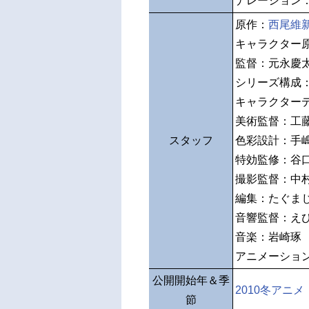
ナレーション
原作：
西尾維
キャラクター
監督：元永慶
シリーズ構成
キャラクター
美術監督：工
スタッフ
色彩設計：手
特効監修：谷
撮影監督：中
編集：たぐま
音響監督：え
音楽：岩崎琢
アニメーショ
公開開始年＆季
2010冬アニメ
節