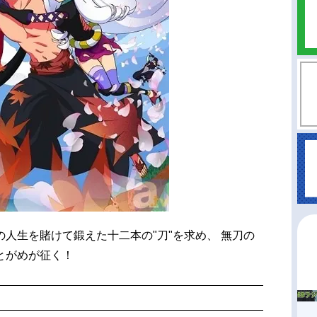
人生を賭けて鍛えた十二本の"刀"を求め、 無刀の
とがめが征く！