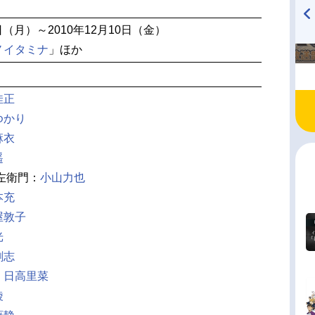
5日（月）～2010年12月10日（金）
TVアニメ『戦隊大失格』
ハイキュー!! 烏野高校放送部!
ノイタミナ
」ほか
radio 大直会 2nd season
佳正
ゆかり
麻衣
遥
左衛門：
小山力也
本充
屋敦子
光
剛志
：
日高里菜
綾