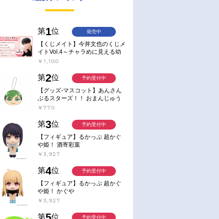
1
第
位
発売中
【くじメイト】今井文也のくじメ
イトVol.4～チャラめに見える幼
馴染、実は一途で独占欲が強いん
￥1,100
です～
2
第
位
予約受付中
【グッズ-マスコット】あんさん
ぶるスターズ！！ おまんじゅう
にぎにぎマスコット ねくすと2
￥770
Hbox
3
第
位
予約受付中
【フィギュア】るかっぷ 超かぐ
や姫！ 酒寄彩葉
￥3,927
4
第
位
予約受付中
【フィギュア】るかっぷ 超かぐ
や姫！ かぐや
￥3,927
5
第
位
予約受付中