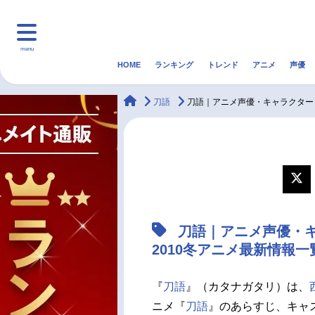
menu
HOME
ランキング
トレンド
アニメ
声優
HOME
ランキング
アニ
animateTimes
刀語
刀語｜アニメ声優・キャラクター
マンガ・ラノベ
ゲーム・アプリ
音楽
最新記事一覧
アニメ記事一覧
刀語｜アニメ声優・
声優記事一覧
2010冬アニメ最新情報一
『
刀語
』（カタナガタリ）は、
ニメ『
刀語
』のあらすじ、キャ