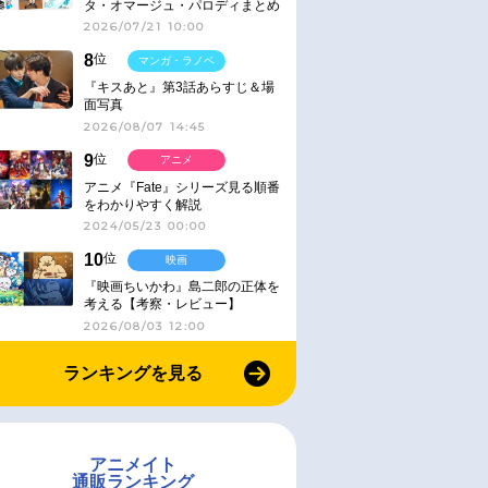
タ・オマージュ・パロディまとめ
2026/07/21 10:00
8
位
マンガ・ラノベ
『キスあと』第3話あらすじ＆場
面写真
2026/08/07 14:45
9
位
アニメ
アニメ『Fate』シリーズ見る順番
をわかりやすく解説
2024/05/23 00:00
10
位
映画
『映画ちいかわ』島二郎の正体を
考える【考察・レビュー】
2026/08/03 12:00
ランキングを見る
アニメイト
通販ランキング