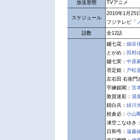
放送形態
TVアニメ
2010年1月2
スケジュール
フジテレビ「
話数
全12話
鑢七花：
細谷
とがめ：
田村
鑢七実：
中原
否定姫：
戸松
左右田 右衛門
宇練銀閣：
宮
敦賀迷彩：
湯
錆白兵：
緑川
校倉必：
小山
凍空こなゆき
日和号：
遠藤