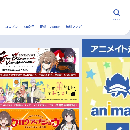
search
コスプレ
2.5次元
配信・Vtuber
無料マンガ
んなの声
グッズ
映画
・Vtuber
トレンド
無料マンガ
秋アニメ
冬アニメ