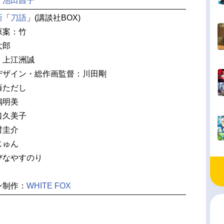
：
池田昌子
新
「
刀語
」(講談社BOX)
原案：竹
太郎
：上江洲誠
デザイン・総作画監督：川田剛
藤ただし
嶋明美
口久美子
村圭介
じゅん
びなやすのり
ン制作：
WHITE FOX