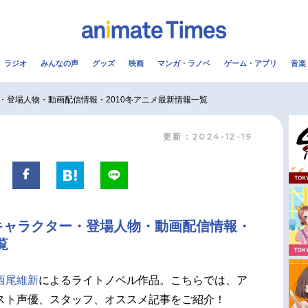
ラジオ
みんなの声
グッズ
映画
マンガ・ラノベ
ゲーム・アプリ
音楽
メ
声優
ラジオ
み
・登場人物・動画配信情報・2010冬アニメ最新情報一覧
更新：2024-12-19
コスプレ
2.5次元
配信
アニメ映画一覧
今期アニメ曜日別一覧
実写化映画一覧
春アニメ
キャラクター・登場人物・動画配信情報・
男性声優/女性声優一覧
夏アニメ
覧
FOLLOW US
西尾維新
によるライトノベル作品。こちらでは、ア
スト声優、スタッフ、オススメ記事をご紹介！