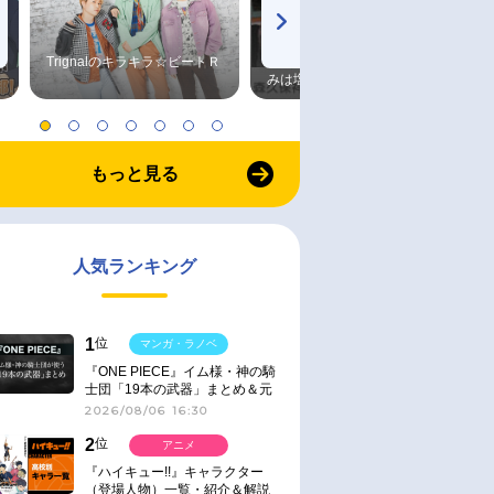
Trignalのキラキラ☆ビートＲ
森久保祥太郎×浪川大輔 つま
みは塩だけ
もっと見る
人気ランキング
1
位
マンガ・ラノベ
『ONE PIECE』イム様・神の騎
士団「19本の武器」まとめ＆元
ネタ
2026/08/06 16:30
2
位
アニメ
『ハイキュー!!』キャラクター
（登場人物）一覧・紹介＆解説