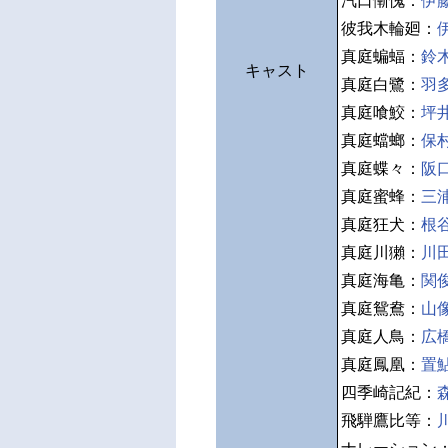
汽口慚愧：
伊
彼我木輪廻：
真庭蝙蝠：
鈴
キャスト
真庭白鷺：
羽
真庭喰鮫：
坪
真庭蟷螂：
保
真庭蝶々：
阪
真庭蜜蜂：
三
真庭狂犬：
根
真庭川獺：
川
真庭海亀：
関
真庭鴛鴦：
山
真庭人鳥：
広
真庭鳳凰：
置
四季崎記紀：
飛騨鷹比等：