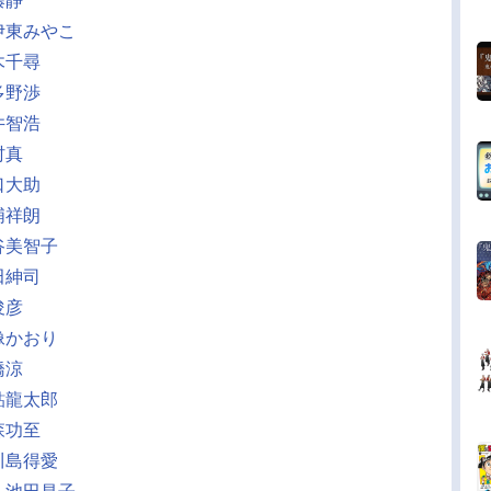
藤静
伊東みやこ
木千尋
多野渉
井智浩
村真
口大助
浦祥朗
谷美智子
田紳司
俊彦
像かおり
橋涼
鮎龍太郎
森功至
川島得愛