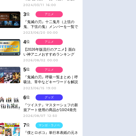
2024/03/11 16:00
3
位
アニメ
『鬼滅の刃』十二鬼月（上弦の
鬼、下弦の鬼）メンバーを一覧で
紹介＆解説（登場鬼の情報まと
2023/06/20 00:00
め）
4
位
アニメ
【2026年版流行のアニメ】面白
い神アニメおすすめランキング
【名作・話題作】｜ジャンル別人
2026/08/02 00:00
気作品をピックアップ
5
位
アニメ
『鬼滅の刃』呼吸一覧まとめ｜呼
吸法、常中などキーワードを解説
2023/06/15 19:00
6
位
グッズ
『ツイステ』マスターシェフの新
規アート使用の商品が10/24発売
2026/08/07 12:50
7
位
マンガ・ラノベ
『僕とロボコ』単行本表紙の元ネ