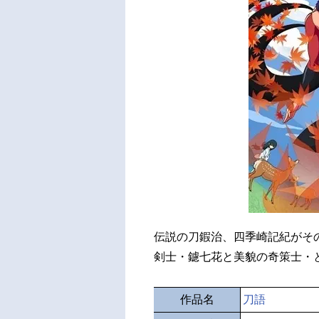
伝説の刀鍜治、四季崎記紀がその
剣士・鑢七花と美貌の奇策士・
作品名
刀語