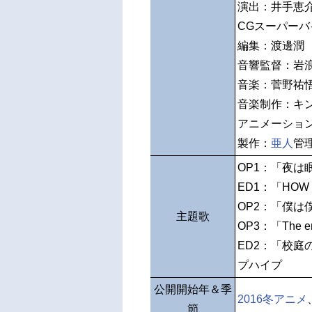
演出：井手恵
CGスーパー
編集：渡邊潤
音響監督：岩
音楽：菅野祐
音楽制作：キ
アニメーショ
製作：
亜人
管
OP1：「夜は眠
ED1：「HOW 
OP2：「僕は
主題歌
OP3：「The en
ED2：「校
プハイプ
公開開始年＆季
2016冬アニメ
節