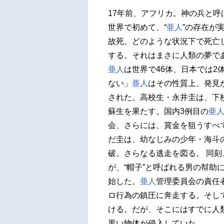
17年前、アフリカ。神の兵と
世界で初めて、“
亜人
”の存在が
故死、どのような状況下で死亡
する。それはまさに人類の夢で
亜人
は世界で46体、日本では2
ない」
亜人
はその性質上、発見
された。高校生・永井圭は、下
蘇生を果たす。国内3例目の
亜
会、さらには、賞金を狙うすべ
だ圭は、幼なじみの少年・海斗
破。さらなる逃走を図る。 同
が、“帽子”と呼ばれる男の幇助
始した。
亜人
管理委員会の責任
ロ行為の鎮圧に奔走する。そし
ける。だが、そこにはすでに人
黒い物体が侵入していた……。