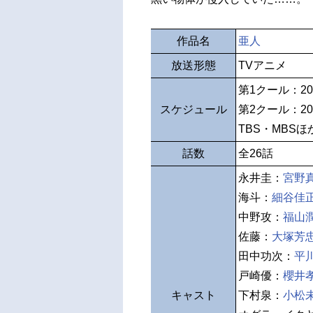
作品名
亜人
放送形態
TVアニメ
第1クール：20
スケジュール
第2クール：20
TBS・MBSほ
話数
全26話
永井圭：
宮野
海斗：
細谷佳
中野攻：
福山
佐藤：
大塚芳
田中功次：
平
戸崎優：
櫻井
キャスト
下村泉：
小松