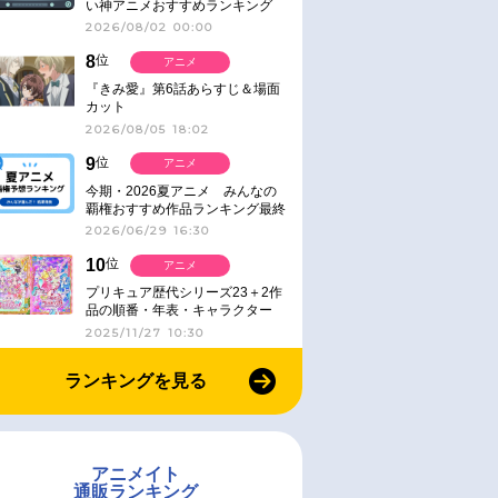
い神アニメおすすめランキング
【名作・話題作】｜ジャンル別人
2026/08/02 00:00
気作品をピックアップ
8
位
アニメ
『きみ愛』第6話あらすじ＆場面
カット
2026/08/05 18:02
9
位
アニメ
今期・2026夏アニメ みんなの
覇権おすすめ作品ランキング最終
結果発表！
2026/06/29 16:30
10
位
アニメ
プリキュア歴代シリーズ23＋2作
品の順番・年表・キャラクター
【2025年版】
2025/11/27 10:30
ランキングを見る
アニメイト
通販ランキング