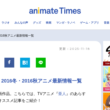
ラジオ
みんなの声
グッズ
映画
マンガ・ラノベ
ゲーム・アプリ
音楽
メ
声優
ラジオ
み
016秋アニメ最新情報一覧
更新：2025-11-18
コスプレ
2.5次元
配信
アニメ映画一覧
今期アニメ曜日別一覧
実写化映画一覧
春アニメ
016冬・2016秋アニメ最新情報一覧
男性声優/女性声優一覧
夏アニメ
FOLLOW US
画作品。こちらでは、TVアニメ『
亜人
』のあらす
オススメ記事をご紹介！