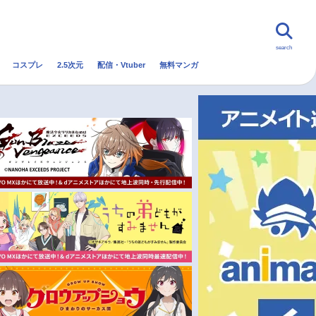
search
コスプレ
2.5次元
配信・Vtuber
無料マンガ
んなの声
グッズ
映画
・Vtuber
トレンド
無料マンガ
秋アニメ
冬アニメ