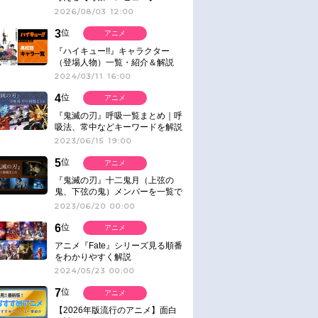
2026/08/03 12:00
3
位
アニメ
『ハイキュー!!』キャラクター
（登場人物）一覧・紹介＆解説
2024/03/11 16:00
4
位
アニメ
『鬼滅の刃』呼吸一覧まとめ｜呼
吸法、常中などキーワードを解説
2023/06/15 19:00
5
位
アニメ
『鬼滅の刃』十二鬼月（上弦の
鬼、下弦の鬼）メンバーを一覧で
紹介＆解説（登場鬼の情報まと
2023/06/20 00:00
め）
6
位
アニメ
アニメ『Fate』シリーズ見る順番
をわかりやすく解説
2024/05/23 00:00
7
位
アニメ
【2026年版流行のアニメ】面白