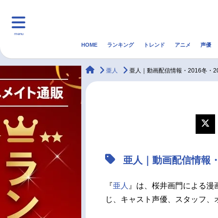
menu
HOME
ランキング
トレンド
アニメ
声優
HOME
ランキング
アニ
animateTimes
亜人
亜人｜動画配信情報・2016冬・2
マンガ・ラノベ
ゲーム・アプリ
音楽
最新記事一覧
アニメ記事一覧
亜人｜動画配信情報・2
声優記事一覧
『
亜人
』は、桜井画門による漫
じ、キャスト声優、スタッフ、