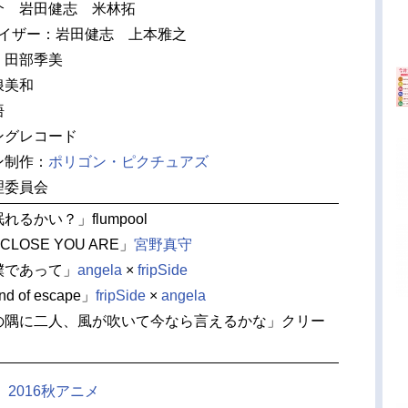
介 岩田健志 米林拓
バイザー：岩田健志 上本雅之
 田部季美
浪美和
悟
ングレコード
ン制作：
ポリゴン・ピクチュアズ
理委員会
れるかい？」flumpool
CLOSE YOU ARE」
宮野真守
僕であって」
angela
×
fripSide
d of escape」
fripSide
×
angela
庭の隅に二人、風が吹いて今なら言えるかな」クリー
、
2016秋アニメ