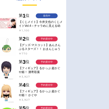
1
第
位
発売中
【くじメイト】今井文也のくじメ
イトVol.4～チャラめに見える幼
馴染、実は一途で独占欲が強いん
￥1,100
です～
2
第
位
予約受付中
【グッズ-マスコット】あんさん
ぶるスターズ！！ おまんじゅう
にぎにぎマスコット ねくすと2
￥770
Hbox
3
第
位
予約受付中
【フィギュア】るかっぷ 超かぐ
や姫！ 酒寄彩葉
￥3,927
4
第
位
予約受付中
【フィギュア】るかっぷ 超かぐ
や姫！ かぐや
￥3,927
5
第
位
予約受付中