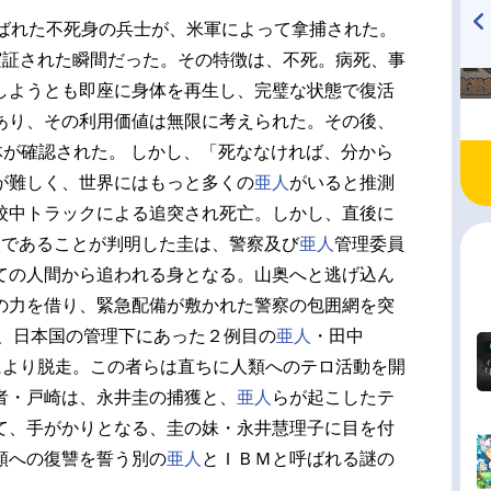
呼ばれた不死身の兵士が、米軍によって拿捕された。
実証された瞬間だった。その特徴は、不死。病死、事
TVアニメ『戦隊大失格』
ハイキュー!! 烏野高校放送部!
radio 大直会 2nd season
しようとも即座に身体を再生し、完璧な状態で復活
あり、その利用価値は無限に考えられた。その後、
体が確認された。 しかし、「死ななければ、分から
が難しく、世界にはもっと多くの
亜人
がいると推測
校中トラックによる追突され死亡。しかし、直後に
人
であることが判明した圭は、警察及び
亜人
管理委員
ての人間から追われる身となる。山奥へと逃げ込ん
の力を借り、緊急配備が敷かれた警察の包囲網を突
刻、日本国の管理下にあった２例目の
亜人
・田中
により脱走。この者らは直ちに人類へのテロ活動を開
者・戸崎は、永井圭の捕獲と、
亜人
らが起こしたテ
て、手がかりとなる、圭の妹・永井慧理子に目を付
類への復讐を誓う別の
亜人
とＩＢＭと呼ばれる謎の