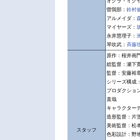
オグラ・イク
曽我部：
鈴村
アルメイダ：
マイヤーズ：
永井慧理子：
琴吹武：
斉藤
原作：桜井画門
総監督：瀬下
監督：安藤裕
シリーズ構成
プロダクショ
直哉
キャラクター
造形監督：片
美術監督：松
スタッフ
色彩設計：野