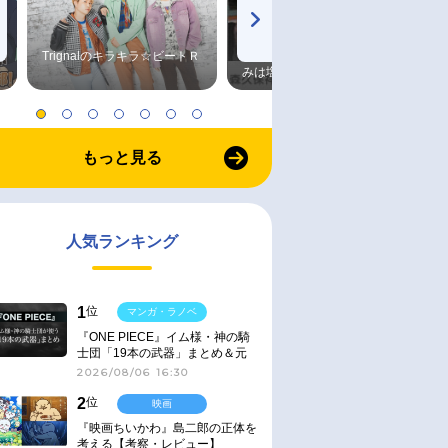
Trignalのキラキラ☆ビートＲ
森久保祥太郎×浪川大輔 つま
みは塩だけ
もっと見る
人気ランキング
1
位
マンガ・ラノベ
『ONE PIECE』イム様・神の騎
士団「19本の武器」まとめ＆元
ネタ
2026/08/06 16:30
2
位
映画
『映画ちいかわ』島二郎の正体を
考える【考察・レビュー】