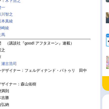
ヤ：
木下浩之
健一
森川智之
坂本真綾
洲崎綾
壮馬
 （講談社『good! アフタヌーン』連載）
寛之
章
：
瀬古浩司
ンデザイナー：フェルディナンド・パトゥリ 田中
デザイナー：森山佑樹
塰満則
本吉勝
地弘納