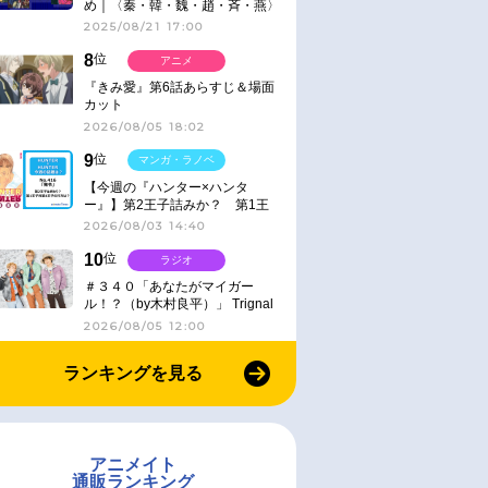
め｜〈秦・韓・魏・趙・斉・燕〉
2025/08/21 17:00
8
位
アニメ
『きみ愛』第6話あらすじ＆場面
カット
2026/08/05 18:02
9
位
マンガ・ラノベ
【今週の『ハンター×ハンタ
ー』】第2王子詰みか？ 第1王
子と第4王子が対峙「発令」＜
2026/08/03 14:40
No.416＞
10
位
ラジオ
＃３４０「あなたがマイガー
ル！？（by木村良平）」 Trignal
のキラキラ☆ビートＲ
2026/08/05 12:00
ランキングを見る
アニメイト
通販ランキング