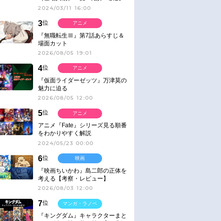
2024/03/11 16:00
3
位
アニメ
『無職転生Ⅲ』第7話あらすじ＆
場面カット
2026/08/05 19:01
4
位
アニメ
『仮面ライダーゼッツ』万津莫の
魅力に迫る
2026/08/05 12:00
5
位
アニメ
アニメ『Fate』シリーズ見る順番
をわかりやすく解説
2024/05/23 00:00
6
位
映画
『映画ちいかわ』島二郎の正体を
考える【考察・レビュー】
2026/08/03 12:00
7
位
マンガ・ラノベ
『キングダム』キャラクターまと