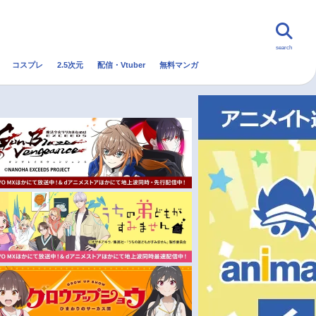
search
コスプレ
2.5次元
配信・Vtuber
無料マンガ
んなの声
グッズ
映画
・Vtuber
トレンド
無料マンガ
秋アニメ
冬アニメ