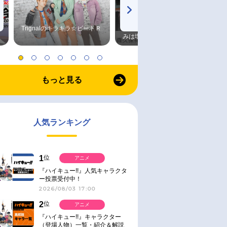
Trignalのキラキラ☆ビートＲ
森久保祥太郎×浪川大輔 つま
みは塩だけ
もっと見る
人気ランキング
1
位
アニメ
『ハイキュー!!』人気キャラクタ
ー投票受付中！
2026/08/03 17:00
2
位
アニメ
『ハイキュー!!』キャラクター
（登場人物）一覧・紹介＆解説