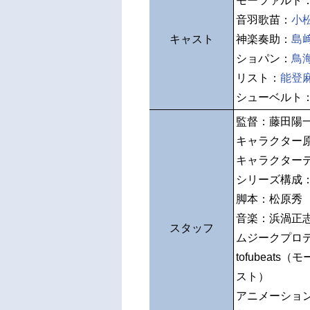
モーツァルト
音羽歌苗：
小
キャスト
神楽奏助：
島
ショパン：
鳥
リスト：
能登
シューベルト
監督：藤田陽
キャラクター
キャラクター
シリーズ構成
脚本：松原秀
音楽：浜渦正
スタッフ
ムジークプロ
tofubeat
スト）
アニメーショ