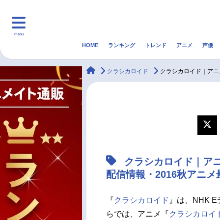
menu
HOME
ランキング
トレンド
アニメ
声優
HOME
ランキング
アニ
animateTimes
クラシカロイド
クラシカロイド｜アニ
マンガ・ラノベ
ゲーム・アプリ
音楽
最新記事一覧
アニメ記事一覧
クラシカロイド｜ア
声優記事一覧
配信情報・2016秋アニ
『
クラシカロイド
』は、NHK 
らでは、アニメ『
クラシカロイ