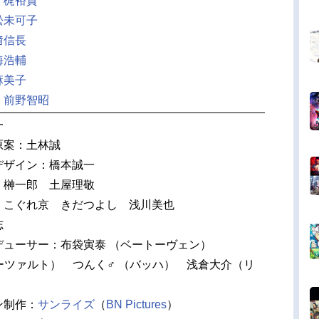
：
梶裕貴
松未可子
﨑信長
海浩輔
麻美子
：
前野智昭
一
原案：土林誠
デザイン：橋本誠一
：榊一郎 土屋理敬
 こぐれ京 きだつよし 浅川美也
志
デューサー：布袋寅泰 （ベートーヴェン）
s（モーツァルト） つんく♂ （バッハ） 浅倉大介（リ
ン制作：
サンライズ
（
BN Pictures
）