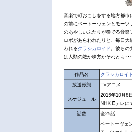
音楽で町おこしをする地方都市
の前にベートーヴェンとモーツ
のあやしいふたりが奏でる音楽“
ロボがあらわれたりと、毎日大
われる
クラシカロイド
。彼らの
は人類の敵か味方かそれとも･･
作品名
クラシカロイ
放送形態
TVアニメ
2016年10月
スケジュール
NHK Eテレに
話数
全25話
ベートーヴェ