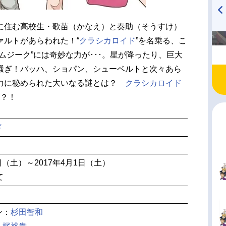
に住む高校生・歌苗（かなえ）と奏助（そうすけ）
高橋美紀のおんぷの気持ち
TVアニメ『戦隊大失格』
♪ in アニメイトタイムズ
radio 大直会 2nd season
ァルトがあらわれた！“
クラシカロイド
”を名乗る、こ
ムジーク”には奇妙な力が･･･。星が降ったり、巨大
騒ぎ！バッハ、ショパン、シューベルトと次々あら
力に秘められた大いなる謎とは？
クラシカロイド
･？！
ド
8日（土）～2017年4月1日（土）
て
ン：
杉田智和