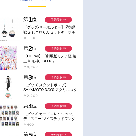
1
第
位
予約受付中
【グッズ-キーホルダー】呪術廻
戦 ふわコロりんセットキーホル
ダー【アニメイト特典付】
￥1,100
2
第
位
予約受付中
【Blu-ray】『劇場版モノノ怪 第
三章 蛇神』Blu-ray
￥9,900
3
第
位
予約受付中
【グッズ-スタンドポップ】
SAKAMOTO DAYS アクリルスタ
ンド～Sunny Afternoon～ 4.南雲
￥2,200
4
第
位
予約受付中
【グッズ-カードコレクション】
ディズニー ツイステッドワンダ
ーランド ランダムカードコレク
￥400
ション クラブ・ウェアver.
5
第
位
予約受付中