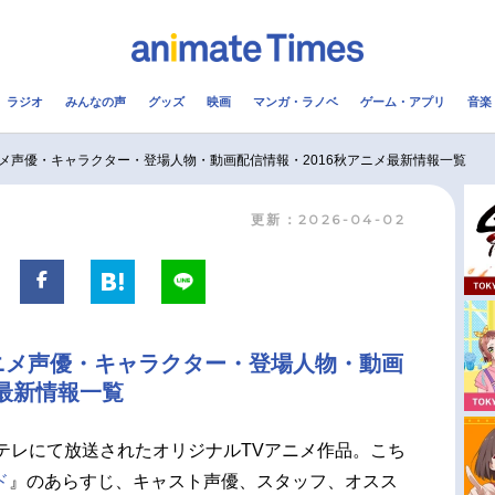
ラジオ
みんなの声
グッズ
映画
マンガ・ラノベ
ゲーム・アプリ
音楽
メ
声優
ラジオ
み
メ声優・キャラクター・登場人物・動画配信情報・2016秋アニメ最新情報一覧
更新：2026-04-02
コスプレ
2.5次元
配信
アニメ映画一覧
今期アニメ曜日別一覧
実写化映画一覧
春アニメ
ニメ声優・キャラクター・登場人物・動画
男性声優/女性声優一覧
夏アニメ
メ最新情報一覧
FOLLOW US
Eテレにて放送されたオリジナルTVアニメ作品。こち
ド
』のあらすじ、キャスト声優、スタッフ、オスス