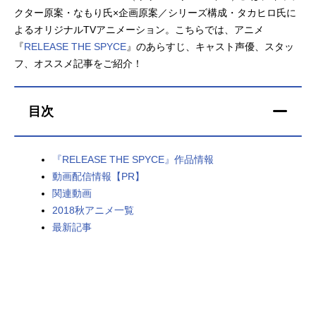
クター原案・なもり氏×企画原案／シリーズ構成・タカヒロ氏に
アニメ映画一覧
実写化映画一覧
よるオリジナルTVアニメーション。こちらでは、アニメ
『
RELEASE THE SPYCE
』のあらすじ、キャスト声優、スタッ
今期アニメ曜日別一覧
フ、オススメ記事をご紹介！
春アニメ
夏アニメ
目次
秋アニメ
冬アニメ
男性声優/女性声優一覧
『RELEASE THE SPYCE』作品情報
動画配信情報【PR】
FOLLOW US
関連動画
2018秋アニメ一覧
最新記事