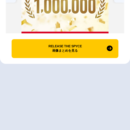
RELEASE THE SPYCE
画像まとめを見る