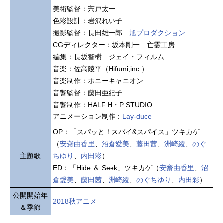
美術監督：宍戸太一
色彩設計：岩沢れい子
撮影監督：長田雄一郎
旭プロダクション
CGディレクター：坂本剛一 亡霊工房
編集：長坂智樹 ジェイ・フィルム
音楽：佐高陵平（Hifumi,inc.）
音楽制作：ポニーキャニオン
音響監督：藤田亜紀子
音響制作：HALF H・P STUDIO
アニメーション制作：
Lay-duce
OP：「スパッと！スパイ&スパイス」ツキカゲ
（
安齋由香里
、
沼倉愛美
、
藤田茜
、
洲崎綾
、
のぐ
主題歌
ちゆり
、
内田彩
）
ED：「Hide ＆ Seek」ツキカゲ（
安齋由香里
、
沼
倉愛美
、
藤田茜
、
洲崎綾
、
のぐちゆり
、
内田彩
）
公開開始年
2018秋アニメ
＆季節