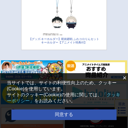
【グッズ-キーホルダー】呪術廻戦 ふわコロりんセット
キーホルダー【アニメイト特典付】
×
当サイトでは、サイトの利便性向上のため、クッキー
(Cookie)を使用しています。
サイトのクッキー(Cookie)の使用に関しては、
「クッキ
ーポリシー」
をお読みください。
目次
同意する