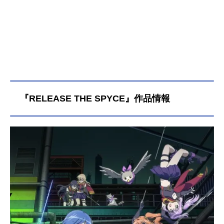
『RELEASE THE SPYCE』作品情報