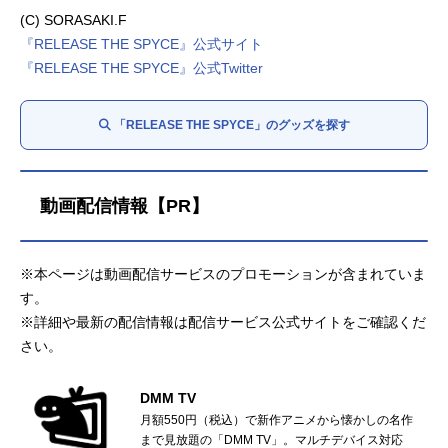
(C) SORASAKI.F
『RELEASE THE SPYCE』公式サイト
『RELEASE THE SPYCE』公式Twitter
「RELEASE THE SPYCE」のグッズを探す
動画配信情報【PR】
※本ページは動画配信サービスのプロモーションが含まれていま
す。
※詳細や最新の配信情報は配信サービス公式サイトをご確認くだ
さい。
DMM TV
月額550円（税込）で新作アニメから懐かしの名作
まで見放題の「DMM TV」。マルチデバイス対応