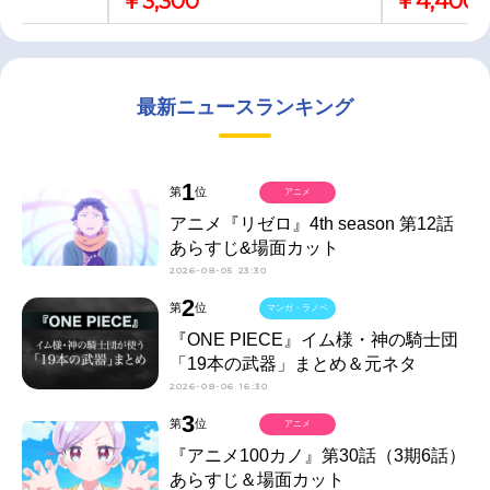
￥3,300
￥4,400
最新ニュースランキング
1
第
位
アニメ
アニメ『リゼロ』4th season 第12話
あらすじ&場面カット
2026-08-05 23:30
2
第
位
マンガ・ラノベ
『ONE PIECE』イム様・神の騎士団
「19本の武器」まとめ＆元ネタ
2026-08-06 16:30
3
第
位
アニメ
『アニメ100カノ』第30話（3期6話）
あらすじ＆場面カット