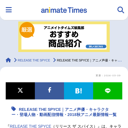
HOME
ランキング
アニメ
声優
ラジオ
みんなの声
グッズ
映画
animateTimes
RELEASE THE SPYCE
RELEASE THE SPYCE｜アニメ声優・キャラクター・登場人物・動画配信情報・2018秋アニメ最新情報一覧
更新：2026-03-09
マンガ・ラノベ
ゲーム・アプリ
音楽
コスプレ
2.5次元
配信・Vtuber
トレンド
無料マンガ
RELEASE THE SPYCE｜アニメ声優・キャラクタ
最新記事一覧
ー・登場人物・動画配信情報・2018秋アニメ最新情報一覧
アニメ記事一覧
声優記事一覧
『
RELEASE THE SPYCE
（リリース ザ スパイス）』は、キャラ