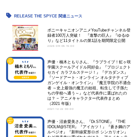
RELEASE THE SPYCE 関連ニュース
ポニーキャニオンアニメYouTubeチャンネル登
録者100万人突破！ 『進撃の巨人』『ゆるゆ
り』など11タイトルの第1話を期間限定公開
2025-09-05 15:00
声優・楠木ともりさん、『ラブライブ！虹ヶ咲
学園スクールアイドル同好会』『プロジェクト
セカイ カラフルステージ！』『デカダンス』
『ソードアート・オンライン オルタナティブ
ガンゲイル・オンライン』『魔王学院の不適合
者 ～史上最強の魔王の始祖、転生して子孫た
ちの学校へ通う～』など代表作に選ばれたの
は？ − アニメキャラクター代表作まとめ
（2021 年版）
2021-12-22 00:00
声優・沼倉愛美さん、『Dr.STONE』『THE
IDOLM@STER』『アイカツ！』『蒼き鋼のア
ルペジオ』『新幹線変形ロボ シンカリオン』