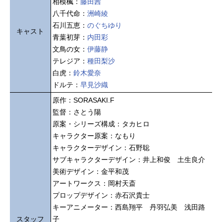
相模楓：
藤田茜
八千代命：
洲崎綾
石川五恵：
のぐちゆり
キャスト
青葉初芽：
内田彩
文鳥の女：
伊藤静
テレジア：
種田梨沙
白虎：
鈴木愛奈
ドルテ：
早見沙織
原作：SORASAKI.F
監督：さとう陽
原案・シリーズ構成：タカヒロ
キャラクター原案：なもり
キャラクターデザイン：石野聡
サブキャラクターデザイン：井上和俊 土生良介
美術デザイン：金平和茂
アートワークス：岡村天斎
プロップデザイン：赤石沢貴士
キーアニメーター：西島翔平 丹羽弘美 浅田路
スタッフ
子