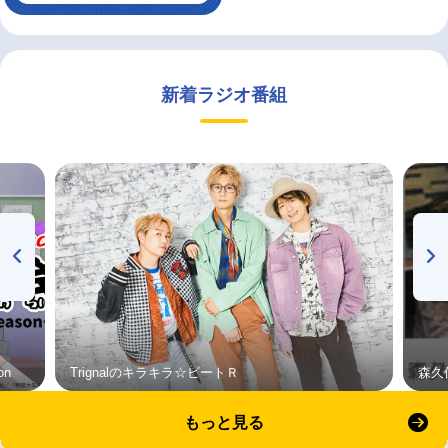
新着ラジオ番組
on
Trignalのキラキラ☆ビートＲ
森久
もっと見る