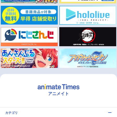
アニメイト
カテゴリ