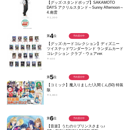
【グッズ-スタンドポップ】SAKAMOTO
DAYS アクリルスタンド～Sunny Afternoon～
4.南雲
￥2,200
4
第
位
予約受付中
【グッズ-カードコレクション】ディズニー
ツイステッドワンダーランド ランダムカード
コレクション クラブ・ウェアver.
￥400
5
第
位
予約受付中
【コミック】魔入りました!入間くん(50) 特装
版
￥3,850
6
第
位
予約受付中
【音楽】うたの☆プリンスさまっ♪