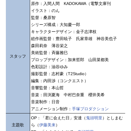
原作：入間人間 KADOKAWA（電撃文庫刊
イラスト：のん
監督：桑原智
シリーズ構成：大知慶一郎
キャラクターデザイン：金子志津枝
総作画監督：豊田暁子 氏家章雄 神谷美也子
森田莉奈 薄谷栄之
美術監督：斉藤雅巳
スタッフ
プロップデザイン：加来哲郎 山田菜都美
色彩設計：油谷ゆみ
撮影監督：志村豪（T2Studio）
編集：内田渉（コンクエスト）
音響監督：本山哲
音楽：田渕夏海 中村巴奈重 櫻井美希
音楽制作：日音
アニメーション制作：
手塚プロダクション
OP：「君に会えた日」安達（
鬼頭明里
）としまむ
主題歌
ら（
伊藤美来
）