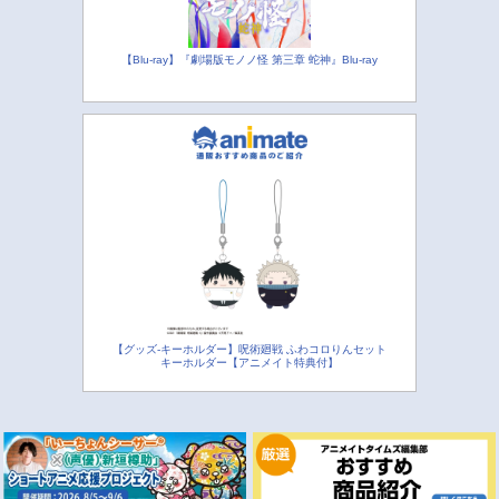
【Blu-ray】『劇場版モノノ怪 第三章 蛇神』Blu-ray
【グッズ-キーホルダー】呪術廻戦 ふわコロりんセット
キーホルダー【アニメイト特典付】