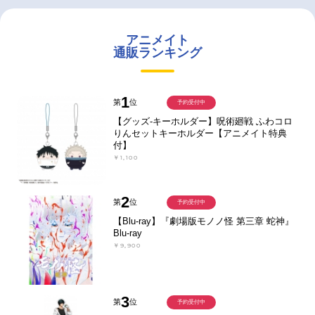
アニメイト
通販ランキング
1
第
位
予約受付中
【グッズ-キーホルダー】呪術廻戦 ふわコロ
りんセットキーホルダー【アニメイト特典
付】
￥1,100
2
第
位
予約受付中
【Blu-ray】『劇場版モノノ怪 第三章 蛇神』
Blu-ray
￥9,900
3
第
位
予約受付中