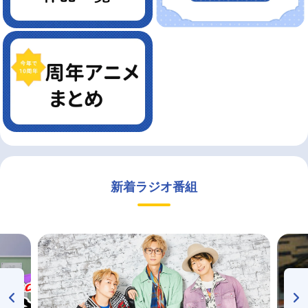
新着ラジオ番組