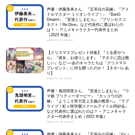
声優・伊藤美来さん、『五等分の花嫁』『アイ
ドルマスター ミリオンライブ！』『BanG
Dream!』『安達としまむら』『プリンセスコ
ネクト！Re:Dive』など代表作に選ばれたの
は？ − アニメキャラクター代表作まとめ
（2023 年版）
2023-10-12 00:00
【クリスマスプレゼント特集】『うる星やつ
ら』『彼女、お借りします』『ヲタクに恋は難
しい』など──あのキャラたちは「クリスマス
プレゼント」に何を贈ったのか！【ネタバレあ
り】
2022-12-24 12:30
声優・鬼頭明里さん、『安達としまむら』『ウ
マ娘 プリティーダービー』『カッコウの許
嫁』『ようこそ実力至上主義の教室へ』『ラブ
ライブ！虹ヶ咲学園スクールアイドル同好会』
など代表作に選ばれたのは？ − アニメキャラ
クター代表作まとめ（2022 年版）
2022-10-16 00:00
声優・伊藤美来さん、『五等分の花嫁』『白い