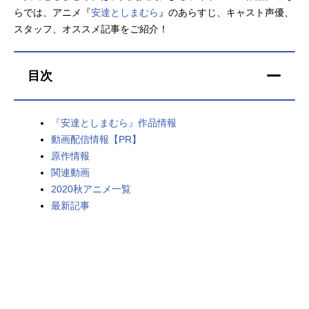
らでは、アニメ『
安達としまむら
』のあらすじ、キャスト声優、
アニメ映画一覧
実写化映画一覧
スタッフ、オススメ記事をご紹介！
今期アニメ曜日別一覧
目次
春アニメ
夏アニメ
秋アニメ
冬アニメ
『安達としまむら』作品情報
動画配信情報【PR】
男性声優/女性声優一覧
原作情報
関連動画
FOLLOW US
2020秋アニメ一覧
最新記事