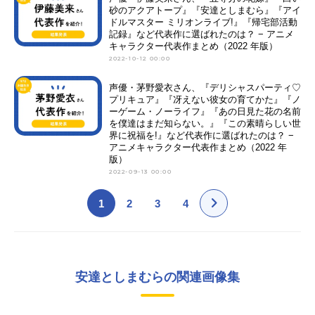
砂のアクアトープ』『安達としまむら』『アイ
ドルマスター ミリオンライブ!』『帰宅部活動
記録』など代表作に選ばれたのは？ − アニメ
キャラクター代表作まとめ（2022 年版）
2022-10-12 00:00
声優・茅野愛衣さん、『デリシャスパーティ♡
プリキュア』『冴えない彼女の育てかた』『ノ
ーゲーム・ノーライフ』『あの日見た花の名前
を僕達はまだ知らない。』『この素晴らしい世
界に祝福を!』など代表作に選ばれたのは？ −
アニメキャラクター代表作まとめ（2022 年
版）
2022-09-13 00:00
1
2
3
4
安達としまむらの関連画像集