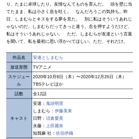
り、たまに卓球したり。友情なんてものを育んだ。 頭を壁に当
てたまま、私は小さく息を吐く。 なんだろうこの気持ち。昨
日、しまむらとキスをする夢を見た。 別に私はそういうあれじ
ゃないのだ。しまむらだってきっと違う。念を押すようだけど、
私はそういうあれじゃない。 ただ、しまむらが友達という言葉
を聞いて、私を最初に思い浮かべてほしい。ただ、それだけ。
作品名
安達としまむら
放送形態
TVアニメ
スケジュー
2020年10月8日（木）〜2020年12月25日（木）
ル
TBSテレビほか
話数
全12話
安達：
鬼頭明里
しまむら：
伊藤美来
キャスト
日野：
沼倉愛美
永藤：
上田麗奈
知我麻 社：
佐伯伊織