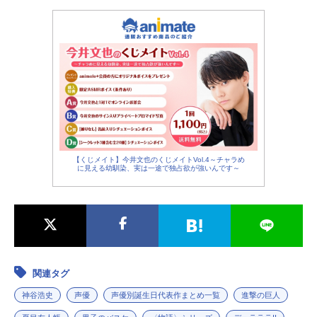
【くじメイト】今井文也のくじメイトVol.4～チャラめ
に見える幼馴染、実は一途で独占欲が強いんです～
関連タグ
神谷浩史
声優
声優別誕生日代表作まとめ一覧
進撃の巨人