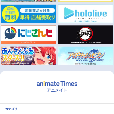
アニメイト
カテゴリ