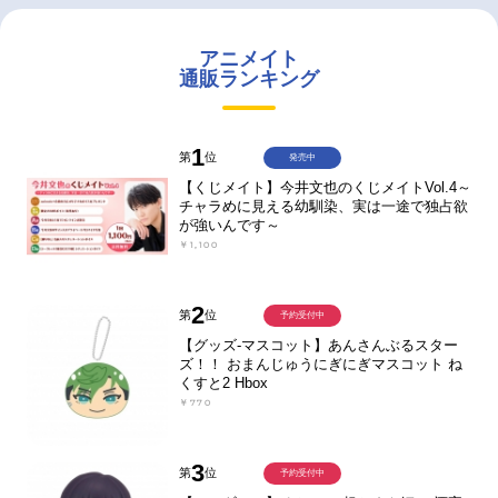
アニメイト
通販ランキング
1
第
位
発売中
【くじメイト】今井文也のくじメイトVol.4～
チャラめに見える幼馴染、実は一途で独占欲
が強いんです～
￥1,100
2
第
位
予約受付中
【グッズ-マスコット】あんさんぶるスター
ズ！！ おまんじゅうにぎにぎマスコット ね
くすと2 Hbox
￥770
3
第
位
予約受付中