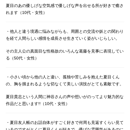
夏目のあの優しげな空気感で優しげな声を出せる所が好きで癒さ
れます（10代・女性）
・他人と違う境遇に悩みながらも、周囲との交流や妖との関わり
を経て人間らしい感情を成長させ生きていく姿がいじらしい。
その主人公の真面目な性格故のいろんな葛藤を見事に表現してい
る（50代・女性）
・小さい頃から他の人と違い、孤独や苦しみを抱えた夏目くん
の、胸を掴まれるような切なくて美しい演技がとても素敵です。
夏目貴志という人間に神谷さんの声や想いがのってより魅力的な
作品だと思います!!（10代・女性）
・夏目友人帳のお話自体がすごく好きで何周も見返すくらい見て
いるのですがとくに夏目くんが好きで、儚げな雰囲気があるのに