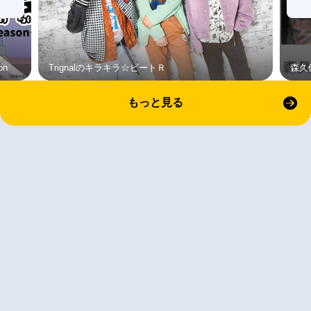
on
Trignalのキラキラ☆ビートＲ
森久
もっと見る