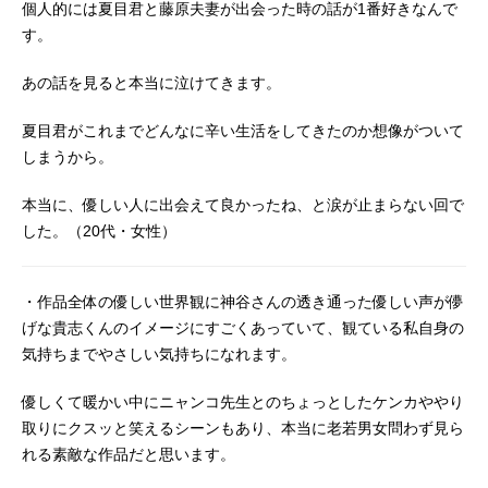
個人的には夏目君と藤原夫妻が出会った時の話が1番好きなんで
す。
あの話を見ると本当に泣けてきます。
夏目君がこれまでどんなに辛い生活をしてきたのか想像がついて
しまうから。
本当に、優しい人に出会えて良かったね、と涙が止まらない回で
した。（20代・女性）
・作品全体の優しい世界観に神谷さんの透き通った優しい声が儚
げな貴志くんのイメージにすごくあっていて、観ている私自身の
気持ちまでやさしい気持ちになれます。
優しくて暖かい中にニャンコ先生とのちょっとしたケンカややり
取りにクスッと笑えるシーンもあり、本当に老若男女問わず見ら
れる素敵な作品だと思います。