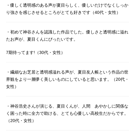
・優しく透明感のある声が夏目らしく、優しいだけでなくしっか
り強さを感じさせるところがとても好きです（40代・女性）
・初めて神谷さんを認識した作品でした。優しさと透明感に溢れ
たお声が、夏目くんにぴったいです。
7期待ってます!（30代・女性）
・繊細なお芝居と透明感溢れる声が、夏目友人帳という作品の世
界観をより一層儚く美しいものにしていると思います。（20代・
女性）
・神谷浩史さんが演じる、夏目くんが、人間 あやかしに関係な
く困った時に全力で助ける、とても心優しい高校生だからです。
（20代・女性）