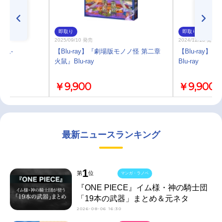
即取り
即取り
2025/09/10 発売
2024/12/18 発売
ーム-
【Blu-ray】『劇場版モノノ怪 第二章
【Blu-ray
火鼠』Blu-ray
Blu-ray
￥9,900
￥9,900
最新ニュースランキング
1
第
位
マンガ・ラノベ
『ONE PIECE』イム様・神の騎士団
「19本の武器」まとめ＆元ネタ
2026-08-06 16:30