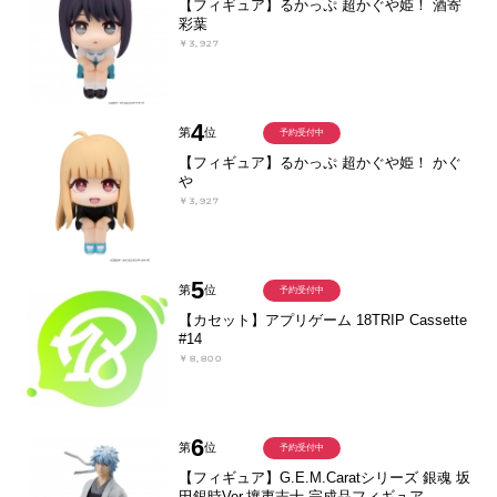
【フィギュア】るかっぷ 超かぐや姫！ 酒寄
彩葉
￥3,927
4
第
位
予約受付中
【フィギュア】るかっぷ 超かぐや姫！ かぐ
や
￥3,927
5
第
位
予約受付中
【カセット】アプリゲーム 18TRIP Cassette
#14
￥8,800
6
第
位
予約受付中
【フィギュア】G.E.M.Caratシリーズ 銀魂 坂
田銀時Ver.攘夷志士 完成品フィギュア