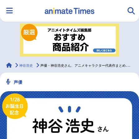
HOME
ランキング
アニメ
声優
ラジオ
みんなの声
グッズ
映画
animateTimes
神谷浩史
声優・神谷浩史さん、アニメキャラクター代表作まとめ（2022年版）
声優
マンガ・ラノベ
ゲーム・アプリ
音楽
コスプレ
2.5次元
配信・Vtuber
トレンド
無料マンガ
最新記事一覧
アニメ記事一覧
声優記事一覧