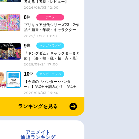
考える【考察・レビュー】
2026/08/03 12:00
8
位
アニメ
プリキュア歴代シリーズ23＋2作
品の順番・年表・キャラクター
【2025年版】
2025/11/27 10:30
9
位
マンガ・ラノベ
『キングダム』キャラクターまと
め｜〈秦・韓・魏・趙・斉・燕〉
2025/08/21 17:00
10
位
マンガ・ラノベ
【今週の『ハンター×ハンタ
ー』】第2王子詰みか？ 第1王
子と第4王子が対峙「発令」＜
2026/08/03 14:40
No.416＞
ランキングを見る
アニメイト
通販ランキング