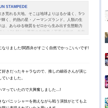
UN STAMPEDE
吹き荒れる大地。そこは地球よりはるか遠く、5つ
が輝く、灼熱の星・ノーマンズランド。人類の生
りは、あらゆる物質をゼロから生み出す生態動力
プラント”を頼りに異形の生物蠢く不毛の地で、血肉
り暮らしていた。その過酷な世界に一人、懸賞金6
万$$を懸けられた、“関われば必ず災厄に見舞われ
なりました!関西弁がすごく自然でかっこいいです!
人間台風（ヒューマノイドタイフーン）と呼ばれる
ブルメーカーがいた。名を、“ヴァッシュ・ザ・ス
ピード”という──。新人記者のメリル・ストライフ
飲んだくれのベテラン記者・ロベルト・デニーロ
て好きだったキャラなので、推しの細谷さんが演じ
に人間台風という一大スクープを求め、1人の深紅
していました。
ートに包まれたガンマンにたどり着くが、出会っ
は「決して人を殺さない」、誰よりもお人よしの
ハマっていたので大興奮しました…!
坊だった！？無頼の葬儀屋ニコラス・D・ウルフウ
を道連れに、悪に染まったヴァッシュの双子の兄
きなパニッシャーを抱えながら戦う演技がとても上
オンズ・ナイヴズを追う旅が始まる。立ちはだか
大限に表現されていたと思います。