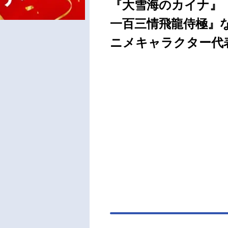
『大雪海のカイナ』『
一百三情飛龍侍極』な
ニメキャラクター代表