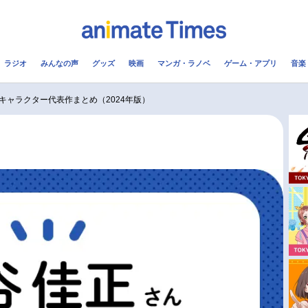
ラジオ
みんなの声
グッズ
映画
マンガ・ラノベ
ゲーム・アプリ
音楽
メ
声優
ラジオ
み
キャラクター代表作まとめ（2024年版）
コスプレ
2.5次元
配信
アニメ映画一覧
今期アニメ曜日別一覧
実写化映画一覧
春アニメ
男性声優/女性声優一覧
夏アニメ
FOLLOW US