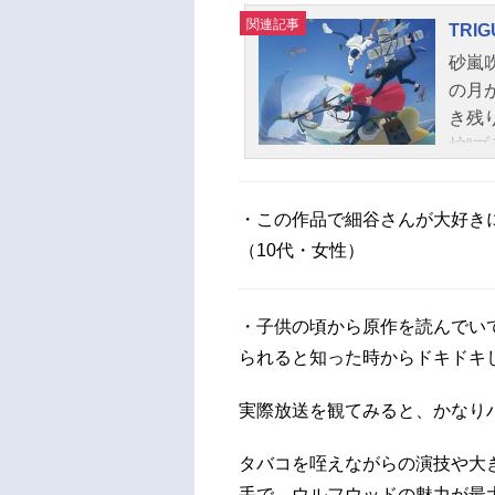
関連記事
TRIG
砂嵐
の月
き残
炉“
を削
00
・この作品で細谷さんが大好きに
る”
（10代・女性）
トラ
タン
は、
・子供の頃から原作を読んでい
と共
られると知った時からドキドキ
のコ
たの
実際放送を観てみると、かなり
風来
ッド
タバコを咥えながらの演技や大
ミリ
手で、ウルフウッドの魅力が最