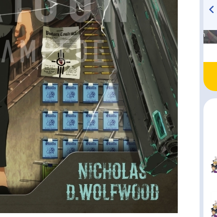
高橋美紀のおんぷの気持ち
TVアニメ『戦隊大失格』
♪ in アニメイトタイムズ
radio 大直会 2nd season