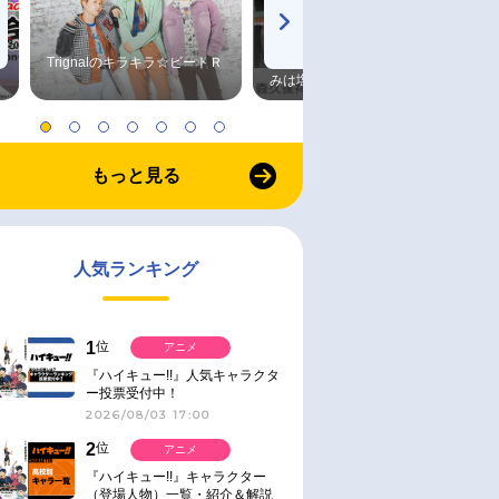
Trignalのキラキラ☆ビートＲ
森久保祥太郎×浪川大輔 つま
みは塩だけ
もっと見る
人気ランキング
1
位
アニメ
『ハイキュー!!』人気キャラクタ
ー投票受付中！
2026/08/03 17:00
2
位
アニメ
『ハイキュー!!』キャラクター
（登場人物）一覧・紹介＆解説