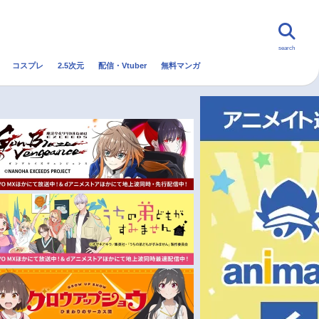
search
コスプレ
2.5次元
配信・Vtuber
無料マンガ
んなの声
グッズ
映画
・Vtuber
トレンド
無料マンガ
秋アニメ
冬アニメ