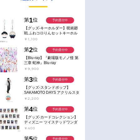
1
第
位
予約受付中
【グッズ-キーホルダー】呪術廻
戦 ふわコロりんセットキーホル
ダー【アニメイト特典付】
￥1,100
2
第
位
予約受付中
【Blu-ray】『劇場版モノノ怪 第
三章 蛇神』Blu-ray
￥9,900
3
第
位
予約受付中
【グッズ-スタンドポップ】
SAKAMOTO DAYS アクリルスタ
ンド～Sunny Afternoon～ 4.南雲
￥2,200
4
第
位
予約受付中
【グッズ-カードコレクション】
ディズニー ツイステッドワンダ
ーランド ランダムカードコレク
￥400
ション クラブ・ウェアver.
5
第
位
予約受付中