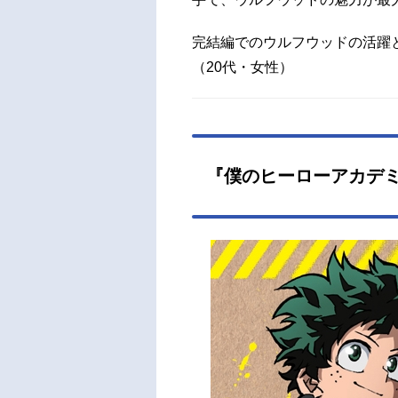
る無
全て
完結編でのウルフウッドの活躍
る！作
（20代・女性）
ーズT
年3
ヴァッ
『僕のヒーローアカデ