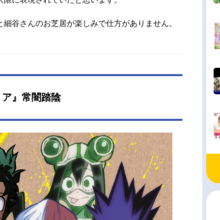
数の刺客たちと、ナイヴズの恐るべき計画とは。
の謎が明らかになる時、世界を賭けた戦いが始ま
と細谷さんのお芝居が楽しみで仕方がありません。
品名TRIGUNSTAMPEDE放送形態TVアニメシリ
RIGUNスケジュール2023年1月7日（土）〜2023
月25日（土）テレビ東京ほか話数全12話キャスト
シュ・...
ミア』常闇踏陰