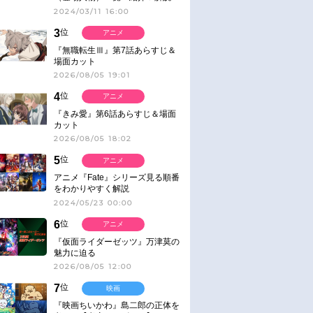
2024/03/11 16:00
3
位
アニメ
『無職転生Ⅲ』第7話あらすじ＆
場面カット
2026/08/05 19:01
4
位
アニメ
『きみ愛』第6話あらすじ＆場面
カット
2026/08/05 18:02
5
位
アニメ
アニメ『Fate』シリーズ見る順番
をわかりやすく解説
2024/05/23 00:00
6
位
アニメ
『仮面ライダーゼッツ』万津莫の
魅力に迫る
2026/08/05 12:00
7
位
映画
『映画ちいかわ』島二郎の正体を