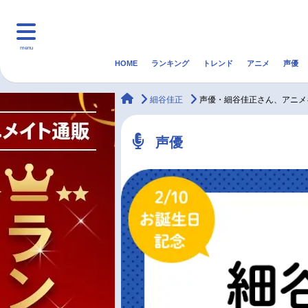
menu
HOME
ランキング
トレンド
アニメ
声優
HOME
ランキング
アニ
animateTimes
細谷佳正
声優・細谷佳正さん、アニメ
マンガ・ラノベ
ゲーム・アプリ
音楽
声優
最新記事一覧
アニメ記事一覧
声優記事一覧