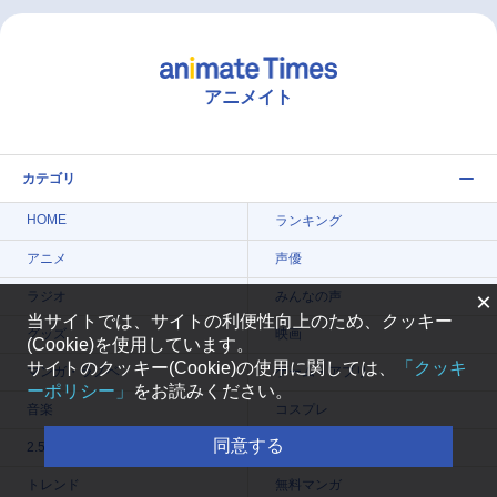
アニメイト
カテゴリ
HOME
ランキング
アニメ
声優
×
ラジオ
みんなの声
当サイトでは、サイトの利便性向上のため、クッキー
グッズ
映画
(Cookie)を使用しています。
サイトのクッキー(Cookie)の使用に関しては、
「クッキ
マンガ・ラノベ
ゲーム・アプリ
ーポリシー」
をお読みください。
音楽
コスプレ
同意する
2.5次元
配信・Vtuber
トレンド
無料マンガ