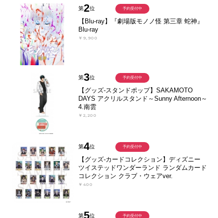
2
第
位
予約受付中
【Blu-ray】『劇場版モノノ怪 第三章 蛇神』
Blu-ray
￥9,900
3
第
位
予約受付中
【グッズ-スタンドポップ】SAKAMOTO
DAYS アクリルスタンド～Sunny Afternoon～
4.南雲
￥2,200
4
第
位
予約受付中
【グッズ-カードコレクション】ディズニー
ツイステッドワンダーランド ランダムカード
コレクション クラブ・ウェアver.
￥400
5
第
位
予約受付中