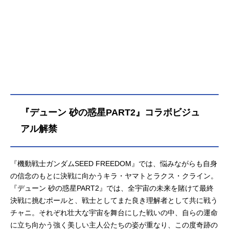
れ、キラたちはその一員として、各
地の戦闘に介入する。そんな折、ユ
ーラシア連邦からの独立を果たした
国・ファウンデーション王国から要
請があった。ブルーコスモス本拠地
へのコンパス出動を求めるものだ。
要請を受け、キラたちはラクスを伴
い、ファウンデーション王国へ向か
う。作品名機動戦士ガンダムSEEDF
REEDOM放送形態劇場版アニメシリ
『デューン 砂の惑星PART2』コラボビジュ
ーズ機動戦士ガンダムSEEDスケジュ
ール2024年1月26日（金）【特別
アル解禁
版】第1弾：2024年9月20日（金）～
10月3日（木）第2弾：2024年11月1
日（金）～11月14日（木）キャスト
『機動戦士ガンダムSEED FREEDOM』では、悩みながらも自身
キラ・ヤマト：保志総一朗ラクス・
の信念のもとに決戦に向かうキラ・ヤマトとラクス・クライン。
クライン：田中理恵アスラン・ザ
『デューン 砂の惑星PART2』では、全宇宙の未来を賭けて最終
ラ：石田彰カガリ・ユラ・アスハ：
決戦に挑むポールと、戦士としてまた良き理解者として共に戦う
森なな子シン・アスカ：鈴村健一ル
チャニ。それぞれ壮大な宇宙を舞台にした戦いの中、自らの運命
ナマリア・ホーク：坂本真綾メイリ
に立ち向かう強く美しい主人公たちの姿が重なり、この度奇跡の
ン・ホーク：折笠富美子マリュー・