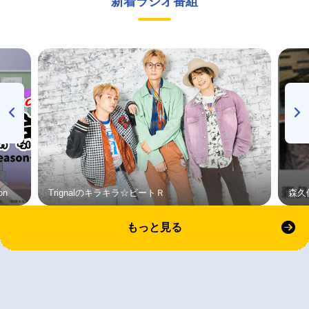
新着ラジオ番組
on
Trignalのキラキラ☆ビートＲ
森久
もっと見る