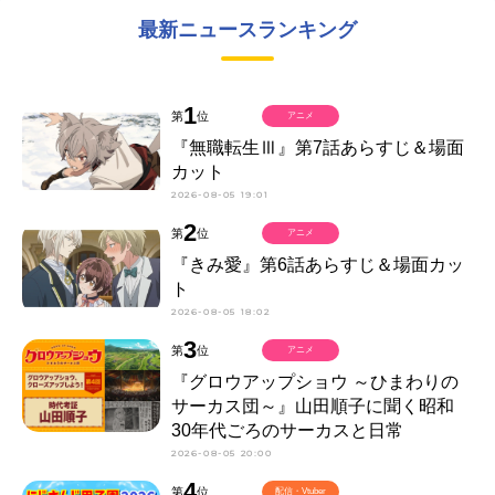
最新ニュースランキング
1
第
位
アニメ
『無職転生Ⅲ』第7話あらすじ＆場面
カット
2026-08-05 19:01
2
第
位
アニメ
『きみ愛』第6話あらすじ＆場面カッ
ト
2026-08-05 18:02
3
第
位
アニメ
『グロウアップショウ ～ひまわりの
サーカス団～』山田順子に聞く昭和
30年代ごろのサーカスと日常
2026-08-05 20:00
4
第
位
配信・Vtuber