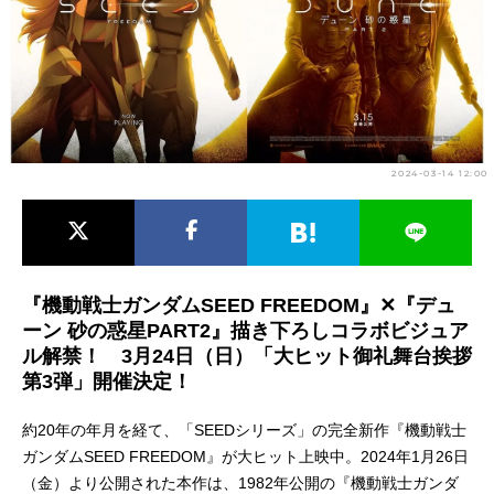
アニメ映画一覧
実写化映画一覧
今期アニメ曜日別一覧
春アニメ
夏アニメ
2024-03-14 12:00
秋アニメ
冬アニメ
男性声優/女性声優一覧
FOLLOW US
『機動戦士ガンダムSEED FREEDOM』✕『デュ
ーン 砂の惑星PART2』描き下ろしコラボビジュア
ル解禁！ 3月24日（日）「大ヒット御礼舞台挨拶
第3弾」開催決定！
約20年の年月を経て、「SEEDシリーズ」の完全新作『機動戦士
ガンダムSEED FREEDOM』が大ヒット上映中。2024年1月26日
（金）より公開された本作は、1982年公開の『機動戦士ガンダ