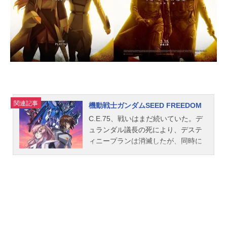
関連記事
機動戦士ガンダムSEED FREEDOM
C.E.75、戦いはまだ続いていた。デ
ュランダル議長の死により、デステ
ィニープランは消滅したが、同時に
大戦終結後の世界を安定させる指標
は失われた。各地で独立運動が起こ
り、ブルーコスモスによる侵攻はく
り返され、人々はさらなる戦乱と不
安の最中にあった。事態を沈静化す
るべく、ラクスを初代総裁とする世
界平和監視機構・コンパスが創設さ