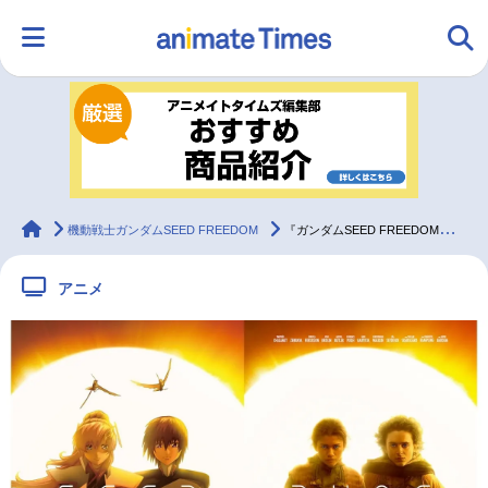
HOME
ランキング
アニメ
声優
ラジオ
みんなの声
グッズ
映画
animateTimes
機動戦士ガンダムSEED FREEDOM
『ガンダムSEED FREEDOM』✕『デューン』コラボビジュアル解禁
アニメ
マンガ・ラノベ
ゲーム・アプリ
音楽
コスプレ
2.5次元
配信・Vtuber
トレンド
無料マンガ
最新記事一覧
アニメ記事一覧
声優記事一覧