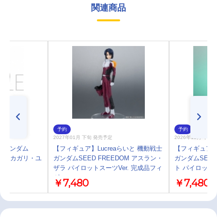
関連商品
予約
予約
2027年01月 下旬 発売予定
2026年12月 下旬
士ガンダム
【フィギュア】Lucreaらいと 機動戦士
【フィギュア】L
紅茶缶／カガリ・ユ
ガンダムSEED FREEDOM アスラン・
ガンダムSEED
ザラ パイロットスーツVer. 完成品フィ
ト パイロットス
ギュア
ュア
￥7,480
￥7,480