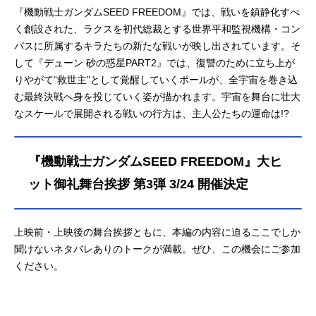
『機動戦士ガンダムSEED FREEDOM』では、戦いを鎮静化すべ
く創設された、ラクスを初代総裁とする世界平和監視機構・コン
パスに所属するキラたちの新たな戦いが映し出されています。そ
して『デューン 砂の惑星PART2』では、復讐のために立ち上が
りやがて“救世主”として覚醒していくポールが、全宇宙を巻き込
む最終決戦へ身を投じていく姿が描かれます。宇宙を舞台に壮大
なスケールで展開される戦いの行方は、主人公たちの運命は!?
『機動戦士ガンダムSEED FREEDOM』大ヒ
ット御礼舞台挨拶 第3弾 3/24 開催決定
上映前・上映後の舞台挨拶ともに、本編の内容に迫るここでしか
聞けないネタバレありのトークが満載。ぜひ、この機会にご参加
ください。