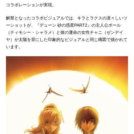
コラボレーションが実現。
ラミアス：三石琴乃ムウ・ラ・フラ
ガ：子...
解禁となったコラボビジュアルでは、キラとラクスの凛々しいツ
ーショットが、『デューン 砂の惑星PART2』の主人公ポール
（ティモシー・シャラメ）と彼の運命の女性チャニ（ゼンデイ
ヤ）が太陽を背にした印象的なビジュアルと同じ構図で描かれて
います。