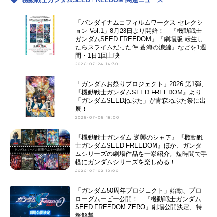
機動戦士ガンダムSEED FREEDOM 関連ニュース
ラ：石田彰カガリ・ユラ・アスハ：
森なな子シン・アスカ：鈴村健一ル
「バンダイナムコフィルムワークス セレクシ
ナマリア・ホーク：坂本真綾メイリ
ョン Vol.1」8月28日より開始！ 『機動戦士
ン・ホーク：折笠富美子マリュー・
ガンダムSEED FREEDOM』『劇場版 転生し
ラミアス：三石琴乃ムウ・ラ・フラ
たらスライムだった件 蒼海の涙編』などを1週
間・1日1回上映
ガ：子...
2026-07-24 14:30
「ガンダムお祭りプロジェクト」2026 第1弾、
『機動戦士ガンダムSEED FREEDOM』より
「ガンダムSEEDねぶた」が青森ねぶた祭に出
展！
2026-07-06 18:00
『機動戦士ガンダム 逆襲のシャア』『機動戦
士ガンダムSEED FREEDOM』ほか、ガンダ
ムシリーズの劇場作品を一挙紹介。短時間で手
軽にガンダムシリーズを楽しめる！
2026-07-02 18:00
「ガンダム50周年プロジェクト」始動、プロ
ローグムービー公開！ 『機動戦士ガンダム
SEED FREEDOM ZERO』劇場公開決定、特
報解禁