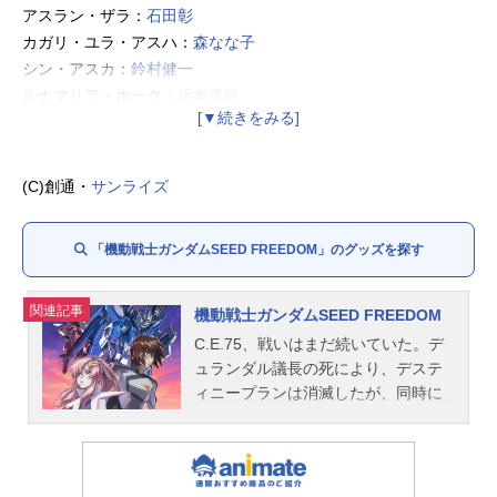
アスラン・ザラ：
石田彰
カガリ・ユラ・アスハ：
森なな子
シン・アスカ：
鈴村健一
ルナマリア・ホーク：
坂本真綾
メイリン・ホーク：
折笠富美子
マリュー・ラミアス：
三石琴乃
ムウ・ラ・フラガ：
子安武人
(C)創通・
サンライズ
イザーク・ジュール：
関智一
ディアッカ・エルスマン：
笹沼晃
「機動戦士ガンダムSEED FREEDOM」のグッズを探す
アグネス・ギーベンラート：
桑島法子
トーヤ・マシマ：
佐倉綾音
アレクセイ・コノエ：
大塚芳忠
関連記事
機動戦士ガンダムSEED FREEDOM
アルバート・ハインライン：
福山潤
C.E.75、戦いはまだ続いていた。デ
ヒルダ・ハーケン：
根谷美智子
ュランダル議長の死により、デステ
ヘルベルト・フォン・ラインハルト：
楠大典
ィニープランは消滅したが、同時に
マーズ・シメオン：
諏訪部順一
大戦終結後の世界を安定させる指標
アウラ・マハ・ハイバル：
は失われた。各地で独立運動が起こ
田村ゆかり
り、ブルーコスモスによる侵攻はく
オルフェ・ラム・タオ：
下野紘
り返され、人々はさらなる戦乱と不
シュラ・サーペンタイン：
中村悠一