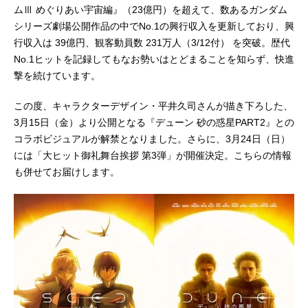
ムⅢ めぐりあい宇宙編』（23億円）を超えて、数あるガンダム
シリーズ劇場公開作品の中でNo.1の興行収入を更新しており、興
行収入は 39億円、観客動員数 231万人（3/12付） を突破。歴代
No.1ヒットを記録してもなお勢いはとどまることを知らず、快進
撃を続けています。
この度、キャラクターデザイン・平井久司さんが描き下ろした、
3月15日（金）より公開となる『デューン 砂の惑星PART2』との
コラボビジュアルが解禁となりました。さらに、3月24日（日）
には「大ヒット御礼舞台挨拶 第3弾」が開催決定。こちらの情報
も併せてお届けします。