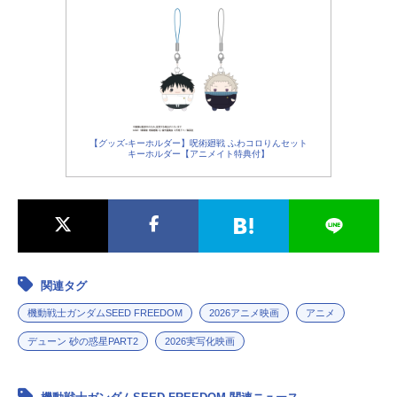
安の最中にあった。事態を沈静化す
イングリット・トラドール：
上坂すみれ
るべく、ラクスを初代総裁とする世
リデラード・トラドール：
福圓美里
界平和監視機構・コンパスが創設さ
ダニエル・ハルパー：
松岡禎丞
れ、キラたちはその一員として、各
リュー・シェンチアン：
利根健太朗
地の戦闘に介入する。そんな折、ユ
グリフィン・アルバレスト：
森崎ウィン
ーラシア連邦からの独立を果たした
ギルバート・デュランダル：
池田秀一
国・ファウンデーション王国から要
【グッズ-キーホルダー】呪術廻戦 ふわコロりんセット
請があった。ブルーコスモス本拠地
キーホルダー【アニメイト特典付】
へのコンパス出動を求めるものだ。
要請を受け、キラたちはラクスを伴
い、ファウンデーション王国へ向か
う。作品名機動戦士ガンダムSEEDF
REEDOM放送形態劇場版アニメシリ
ーズ機動戦士ガンダムSEEDスケジュ
関連タグ
ール2024年1月26日（金）【特別
版】第1弾：2024年9月20日（金）～
機動戦士ガンダムSEED FREEDOM
2026アニメ映画
アニメ
10月3日（木）第2弾：2024年11月1
デューン 砂の惑星PART2
2026実写化映画
日（金）～11月14日（木）キャスト
キラ・ヤマト：保志総一朗ラクス・
クライン：田中理恵アスラン・ザ