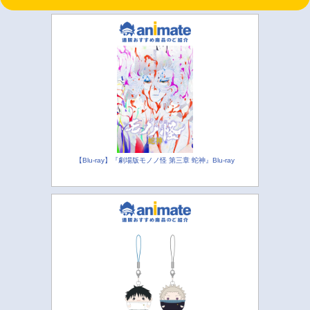
【Blu-ray】『劇場版モノノ怪 第三章 蛇神』Blu-ray