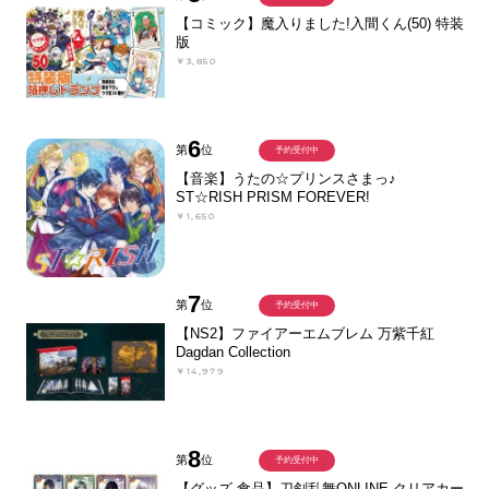
【コミック】魔入りました!入間くん(50) 特装
版
￥3,850
6
第
位
予約受付中
【音楽】うたの☆プリンスさまっ♪
ST☆RISH PRISM FOREVER!
￥1,650
7
第
位
予約受付中
【NS2】ファイアーエムブレム 万紫千紅
Dagdan Collection
￥14,979
8
第
位
予約受付中
【グッズ-食品】刀剣乱舞ONLINE クリアカー