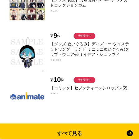
ドコレクションガム
￥220
9
第
位
予約受付中
【グッズ-ぬいぐるみ】ディズニー ツイステ
ッドワンダーランド ミニミニぬいぐるみ(ク
ラブ・ウェアver.) イデア・シュラウド
￥2,500
10
第
位
予約受付中
【コミック】セブンティーンシロップス(2)
￥924
すべて見る